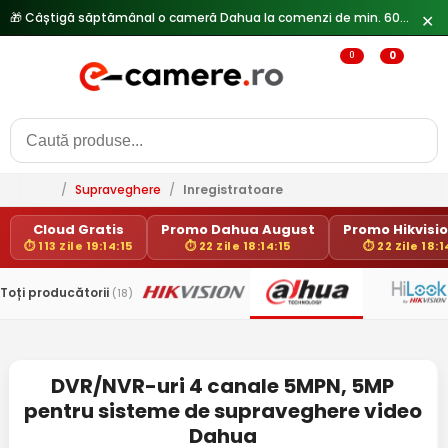
🎁 Câștigă săptămânal o cameră Dahua la comenzi de min. 600 lei —
✕
0
0
/
Supraveghere
/
Inregistratoare
Cloud Gratis
Promo Dahua August
Promo Hikvision
⏱ 113 Zile 19:14:15
⏱ 22 Zile 18:14:15
⏱ 22 Zile 18:1
Toți producătorii
(18)
DVR/NVR-uri 4 canale 5MPN, 5MP
pentru sisteme de supraveghere video
Dahua