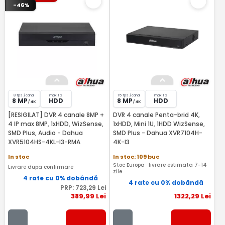
-46%
8 fps /canal
max 1 x
15 fps /canal
max 1 x
8 MP
HDD
8 MP
HDD
/ 4K
/ 4K
[RESIGILAT] DVR 4 canale 8MP +
DVR 4 canale Penta-brid 4K,
4 IP max 8MP, 1xHDD, WizSense,
1xHDD, Mini 1U, 1HDD WizSense,
SMD Plus, Audio - Dahua
SMD Plus - Dahua XVR7104H-
XVR5104HS-4KL-I3-RMA
4K-I3
In stoc
In stoc: 109 buc
Stoc Europa · livrare estimata 7-14
Livrare dupa confirmare
zile
4 rate cu 0% dobândă
4 rate cu 0% dobândă
PRP:
723
,29
Lei
389
,99
Lei
1322
,29
Lei