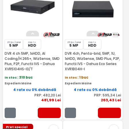
25 fps /canal
max 1 x
25 fps /canal
max 1 x
5 MP
HDD
5 MP
HDD
DVR 4 ch 5MP, 1xHDD, AI
DVR 4ch, Penta-brid, 5MP, 1U,
Coding/H.265+, WizSense, SMD
1xHDD, WizSense, SMD Plus, P2P,
Plus, P2P, Functii IVS - Dahua
Functii IVS - Dahua Eco Series
XVR5104HS-I3/T
XVR1B04H-I
In stoc
: 310 buc
In stoc
: 1 buc
Expediem Maine
Expediem Maine
4 rate cu 0% dobândă
4 rate cu 0% dobândă
PRP:
482
,20
Lei
PRP:
595
,34
Lei
481
,99
Lei
263
,43
Lei
Pret special