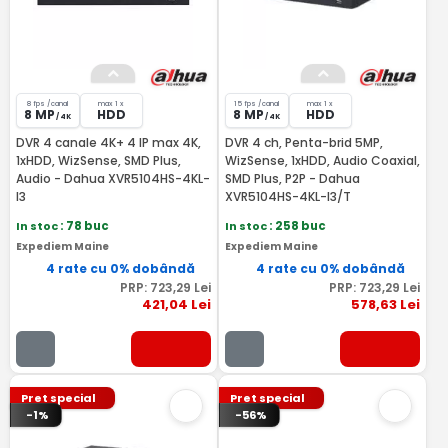
8 fps /canal
max 1 x
15 fps /canal
max 1 x
8 MP
HDD
8 MP
HDD
/ 4K
/ 4K
DVR 4 canale 4K+ 4 IP max 4K,
DVR 4 ch, Penta-brid 5MP,
1xHDD, WizSense, SMD Plus,
WizSense, 1xHDD, Audio Coaxial,
Audio - Dahua XVR5104HS-4KL-
SMD Plus, P2P - Dahua
I3
XVR5104HS-4KL-I3/T
In stoc
: 78 buc
In stoc
: 258 buc
Expediem Maine
Expediem Maine
4 rate cu 0% dobândă
4 rate cu 0% dobândă
PRP:
723
,29
Lei
PRP:
723
,29
Lei
421
,04
Lei
578
,63
Lei
Pret special
Pret special
-1%
-56%