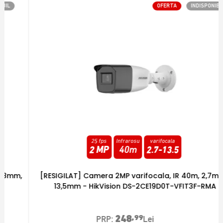
OFERTA
INDISPONIBIL
25 fps
Infrarosu
varifocala
2 MP
40m
2.7
-
13.5
[RESIGILAT] Camera 2MP varifocala, IR 40m, 2,7mm-
13,5mm - HikVision DS-2CE19D0T-VFIT3F-RMA
248
,99
PRP:
Lei