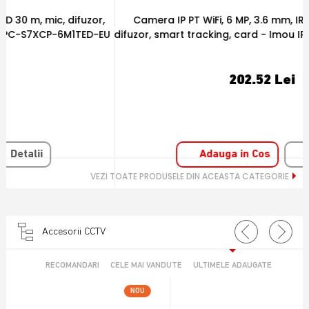
Camera IP PT WiFi, 6 MP, 3.6 mm, IR 15 m, microfon si
U
difuzor, smart tracking, card - Imou IPC-S2XEP-6M0S-IMOU
202.52 Lei
Adauga in Cos
Detalii
VEZI TOATE PRODUSELE DIN ACEASTA CATEGORIE
Accesorii CCTV
RECOMANDARI
CELE MAI VANDUTE
ULTIMELE ADAUGATE
NOU
OFERTA