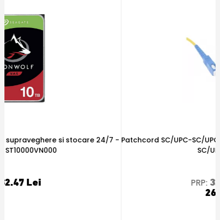
-
Patchcord SC/UPC-SC/UPC, 5m, simplex singlemode - OEM
U
SC/UPC-SC/UPC
32
,09
PRP:
Lei
26.74 Lei