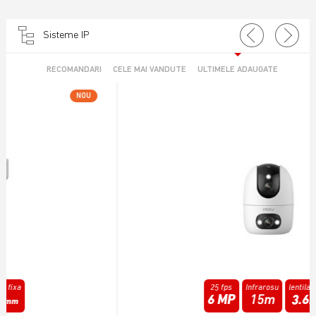
Sisteme IP
RECOMANDARI
CELE MAI VANDUTE
ULTIMELE ADAUGATE
NOU
25 fps
Infrarosu
lentila fixa
6 MP
15m
3.6
mm