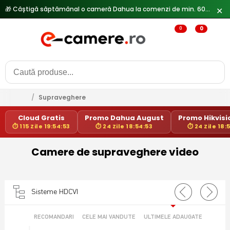
🎁 Câștigă săptămânal o cameră Dahua la comenzi de min. 600 lei —
✕
0
0
/
Supraveghere
Cloud Gratis
Promo Dahua August
Promo Hikvisio
⏱ 115 Zile 19:54:53
⏱ 24 Zile 18:54:53
⏱ 24 Zile 18:
Camere de supraveghere video
Sisteme HDCVI
RECOMANDARI
CELE MAI VANDUTE
ULTIMELE ADAUGATE