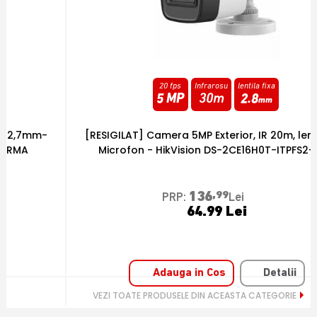
20 fps
Infrarosu
lentila fixa
5 MP
30m
2.8
mm
[RESIGILAT] Camera 5MP Exterior, IR 20m, lentila 2.8,
[
Microfon - HikVision DS-2CE16H0T-ITPFS2-RMA
136
,99
PRP:
Lei
64.99 Lei
Adauga in Cos
Detalii
VEZI TOATE PRODUSELE DIN ACEASTA CATEGORIE