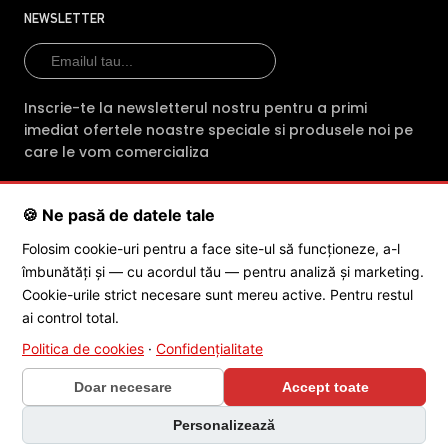
profesionalism fiecare comanda. Indiferent
NEWSLETTER
de produsul achizitionat, clientii primesc din
partea magazinului online intre 2 si 3 ani
garantie.
Inscrie-te la newsletterul nostru pentru a primi
imediat ofertele noastre speciale si produsele noi pe
E-Camere.ro ofera si consultanta tehnica
care le vom comercializa
gratuita (prin telefon sau e-mail) pentru
montarea sau mentenanta
🍪 Ne pasă de datele tale
echipamentelor cumparate
SC POLITES ONLINE SRL
· CUI:
RO34846331
· Reg. Com.:
Folosim cookie-uri pentru a face site-ul să funcționeze, a-l
J2015001227161
· Capital social: 200 RON · Sediu: Str. Petrache
Echipa de profesionisti ai magazinului E-
îmbunătăți și — cu acordul tău — pentru analiză și marketing.
Poenaru, Nr. 1, Craiova, Jud. Dolj ·
Contactează-ne
·
Service produs
camere.ro asigura in sprijinul cetatenilor
Cookie-urile strict necesare sunt mereu active. Pentru restul
servicii dedicate dezvoltarii si comercializarii
ai control total.
de camere de supraveghere profesionale,
Politica de cookies
·
Confidențialitate
© 2026 SC POLITES ONLINE SRL
adresandu-se in special directorilor de
Doar necesare
Accept toate
companii si antreprenorilor, dar si institutiilor
de stat, care urmaresc buna conduita
Personalizează
umana in campul muncii, dar si in timpul liber