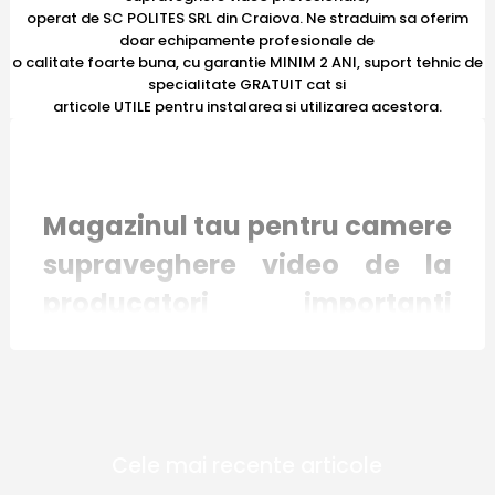
operat de SC POLITES SRL din Craiova. Ne straduim sa oferim
doar echipamente profesionale de
o calitate foarte buna, cu garantie MINIM 2 ANI, suport tehnic de
specialitate GRATUIT cat si
articole UTILE pentru instalarea si utilizarea acestora.
Magazinul tau pentru camere
supraveghere video de la
producatori importanti
recunoscuti international
Magazinul online E-Camere.ro mizeaza pe
Cele mai recente articole
inovatie si responsabilitate. Toate produsele