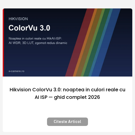
comercializate sunt fabricate de catre
producatori renumiti in industria
internationala a sistemelor de securitate, iar
preturile diferitelor modele de echipamente
si camere video supraveghere din portofoliul
firmei Polites Online Srl sunt adaptate la
puterea de cumparare a fiecarui client.
Nicaieri altundeva siguranta nu a costat atat
de putin! Securizarea bunurilor pe care le
detinem este importanta pentru fiecare
dintre noi.
Hikvision ColorVu 3.0: noaptea in culori reale cu
AI ISP — ghid complet 2026
Camera video supraveghere – Pentru
siguranta si confort – Calitate
premium
Citeste Articol