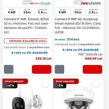
20 fps
LED si IR
lentila fixa
12.5 fps
LED si IR
lentila fixa
4 MP
20m
2.8
8 MP
30m
2.8
mm
mm
Camera IP 4MP, Exterior, IR/LED
Camera IP 8MP 4K, AcuSense,
20 m, microfon, PoE, slot card -
Smart Hybrid LED/ IR 30m, Card,
HikVision HiLook IPC-T240HA-
PoE - HikVision DS-2CD1383G2-
LUC
LIUF28
In stoc
: 324 buc
Ultimele 9 bucăți în stoc
Comandă acum și
expediem Luni
Comandă acum și
expediem Luni
4 rate cu 0% dobândă
4 rate cu 0% dobândă
PRP:
1000
,96
Lei
225
,13
Lei
968
,99
Lei
Pret special
Pret special
-47%
-3%