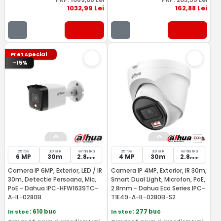
1032
,99
Lei
162
,88
Lei
Pret special
-15%
25 fps
LED si IR
lentila fixa
25 fps
LED si IR
lentila fixa
6 MP
30m
2.8
4 MP
30m
2.8
mm
mm
Camera IP 6MP, Exterior, LED / IR
Camera IP 4MP, Exterior, IR 30m,
30m, Detectie Persoana, Mic,
Smart Dual Light, Microfon, PoE,
PoE - Dahua IPC-HFW1639TC-
2.8mm - Dahua Eco Series IPC-
A-IL-0280B
T1E49-A-IL-0280B-S2
In stoc
: 610 buc
In stoc
: 277 buc