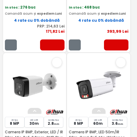
In stoc
: 276 buc
In stoc
: 468 buc
Comandă acum și
expediem Luni
Comandă acum și
expediem Luni
4 rate cu 0% dobândă
4 rate cu 0% dobândă
PRP:
214
,63
Lei
171
,82
Lei
393
,99
Lei
20 fps
LED si IR
lentila fixa
20 fps
LED si IR
lentila fixa
8 MP
30m
2.8
8 MP
60m
3.6
mm
mm
Camera IP 8MP, Exterior, LED / IR
Camera IP 8MP, LED 50m/IR