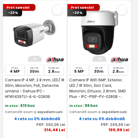
Pret special
Pret special
-20%
-20%
25 fps
LED si IR
lentila fixa
25 fps
LED si IR
lentila fixa
4 MP
30m
2.8
5 MP
30m
2.8
mm
mm
Camera IP 4 MP, 2.8 mm, LED/ IR
Camera IP WiFi 5MP, Exterior,
30m, Microfon, PoE, Detectie
LED / IR 30m, Slot Card,
umana - Dahua IPC-
Microfon, Difuzor, 2.8mm, SMD
HFW1439TL1-A-IL-0280B
Plus - IPC-P5IP-PV-0280B -
Dahua IPC-P5IP-PV-0280B-EUR
In stoc
: 610 buc
In stoc
: 99 buc
Comandă acum și
expediem Luni
Comandă acum și
expediem Luni
4 rate cu 0% dobândă
4 rate cu 0% dobândă
PRP:
393
,09
Lei
PRP:
249
,99
Lei
314
,48
Lei
199
,99
Lei