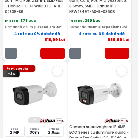
30m, Mic, PoE, 2.8mm, SMD Plus
60m, Card, PoE, Mic, WizSense,
- Dahua IPC-HFW1839TC-A-IL-
3.6mm, SMD - Dahua IPC-
0280B-S6
HFW2849T-AS-IL-0360B
In stoc
: 378 buc
In stoc
: 260 buc
Comandă acum și
expediem Luni
Comandă acum și
expediem Luni
4 rate cu 0% dobândă
4 rate cu 0% dobândă
518
,99
Lei
989
,99
Lei
Pret special
-2%
Camera supraveghere IP 4MP
25 fps
Infrarosu
lentila fixa
2 MP
30m
2.8
ECO Series cu iluminare duala -
mm
Dahua Eco Series IPC-B1E49-A-