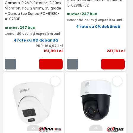
Camera IP 2MP, Exterior, IR 30m,
IL-0280B-S2
Microfon, PoE, 2.8mm, 99 grade
- Dahua Eco Series IPC-B1E20-
In stoc
: 247 buc
A-0280B
Comandă acum și
expediem Luni
4 rate cu 0% dobândă
In stoc
: 247 buc
Comandă acum și
expediem Luni
4 rate cu 0% dobândă
PRP:
164
,97
Lei
161
,99
Lei
231
,18
Lei