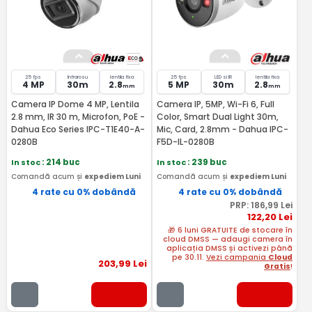
25 fps
Infrarosu
lentila fixa
25 fps
LED si IR
lentila fixa
4 MP
30m
2.8
5 MP
30m
2.8
mm
mm
Camera IP Dome 4 MP, Lentila
Camera IP, 5MP, Wi-Fi 6, Full
2.8 mm, IR 30 m, Microfon, PoE -
Color, Smart Dual Light 30m,
Dahua Eco Series IPC-T1E40-A-
Mic, Card, 2.8mm - Dahua IPC-
0280B
F5D-IL-0280B
In stoc
: 214 buc
In stoc
: 239 buc
Comandă acum și
expediem Luni
Comandă acum și
expediem Luni
4 rate cu 0% dobândă
4 rate cu 0% dobândă
PRP:
186
,99
Lei
122
,20
Lei
🎁 6 luni GRATUITE de stocare în
cloud DMSS — adaugi camera în
aplicația DMSS și activezi până
pe 30.11.
Vezi campania
Cloud
203
,99
Lei
Gratis
!