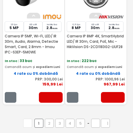
25 fps
LED si IR
lentila fixa
12.5 fps
LED si IR
lentila fixa
5 MP
30m
2.8
8 MP
30m
2.8
mm
mm
Camera IP 5MP, Wi-Fi, LED/ IR
Camera IP 8MP 4K, SmartHybrid
30m, Audio, Alarma, Detectie
LED/ IR 30m, Card, PoE, Mic -
Smart, Card, 2.8mm - Imou
HikVision DS-2CD1183G2-LIUF28
IPC-S3EP-5M0WE
In stoc
: 33 buc
In stoc
: 222 buc
Comandă acum și
expediem Luni
Comandă acum și
expediem Luni
4 rate cu 0% dobândă
4 rate cu 0% dobândă
PRP:
300
,00
Lei
PRP:
1000
,96
Lei
159
,99
Lei
967
,99
Lei
1
2
3
4
5
-
|