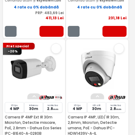
Comandă acum și
expediem Luni
Comandă acum și
expediem Luni
4 rate cu 0% dobândă
4 rate cu 0% dobândă
PRP:
483
,69
Lei
411
,13
Lei
231
,18
Lei
Pret special
-20%
25 fps
Infrarosu
lentila fixa
25 fps
LED si IR
lentila fixa
4 MP
30m
2.8
4 MP
30m
2.8
mm
mm
Camera IP 4MP Ext IR 30m
Camera IP 4MP, LED/ IR 30m,
Microfon, Detectie miscare,
2,8mm, Microfon, Detectie
PoE, 2.8mm - Dahua Eco Series
umana, PoE - Dahua IPC-
IPC-B1E40-A-0280B
HDW1439V-A-IL