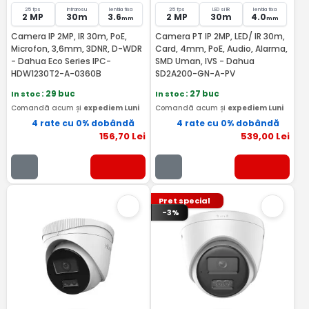
25 fps
Infrarosu
lentila fixa
25 fps
LED si IR
lentila fixa
2 MP
30m
3.6
2 MP
30m
4.0
mm
mm
Camera IP 2MP, IR 30m, PoE,
Camera PT IP 2MP, LED/ IR 30m,
Microfon, 3,6mm, 3DNR, D-WDR
Card, 4mm, PoE, Audio, Alarma,
- Dahua Eco Series IPC-
SMD Uman, IVS - Dahua
HDW1230T2-A-0360B
SD2A200-GN-A-PV
In stoc
: 29 buc
In stoc
: 27 buc
Comandă acum și
expediem Luni
Comandă acum și
expediem Luni
4 rate cu 0% dobândă
4 rate cu 0% dobândă
156
,70
Lei
539
,00
Lei
Pret special
-3%