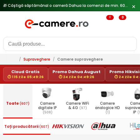
🎁 Câștigă săptămânal o cameră Dahua la comenzi de min. 600 lei —
✕
0
0
/
Supraveghere
/
Camere supraveghere
Cloud Gratis
Promo Dahua August
Promo Hikvisio
⏱ 115 Zile 05:49:26
⏱ 24 Zile 04:49:26
⏱ 24 Zile 04
Toate
(607)
Camere
Camere WiFi
Camere
Came
digitale IP
& 4G
(97)
analogice HD
suprav
(508)
(1)
IP
(
Toți producătorii
(607)