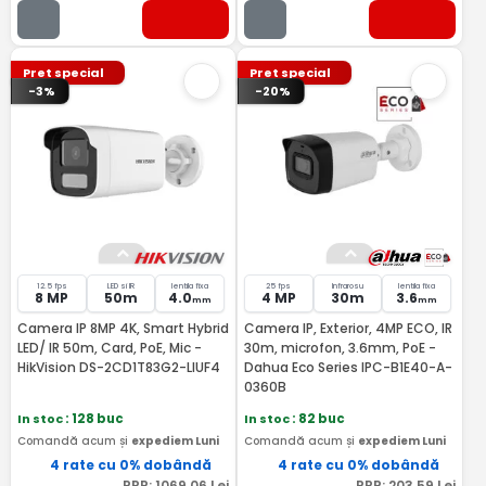
Pret special
Pret special
-3%
-20%
12.5 fps
LED si IR
lentila fixa
25 fps
Infrarosu
lentila fixa
8 MP
50m
4.0
4 MP
30m
3.6
mm
mm
Camera IP 8MP 4K, Smart Hybrid
Camera IP, Exterior, 4MP ECO, IR
LED/ IR 50m, Card, PoE, Mic -
30m, microfon, 3.6mm, PoE -
HikVision DS-2CD1T83G2-LIUF4
Dahua Eco Series IPC-B1E40-A-
0360B
In stoc
: 128 buc
In stoc
: 82 buc
Comandă acum și
expediem Luni
Comandă acum și
expediem Luni
4 rate cu 0% dobândă
4 rate cu 0% dobândă
PRP:
1069
,06
Lei
PRP:
203
,59
Lei