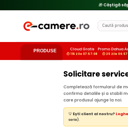
🎁 Câștigă să
Cloud Gratis
Promo Dahua A
PRODUSE
⏱ 116 Zile 07:57:08
⏱ 25 Zile 06:57
Solicitare servi
Completează formularul de mai
confirma detaliile și a stabili
care produsul ajunge la noi.
💡
Ești client al nostru?
Logh
serie).