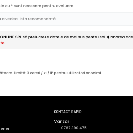
ele cu * sunt necesare pentru evaluare.
u a vedea lista recomandată.
ONLINE SRL să prelucreze datele de mai sus pentru soluționarea acest
ate
.
re. Limită: 3 cereri / zi / IP pentru utilizatori anonimi.
CONTACT RAPID
Vânzări
0767 390 475
tener