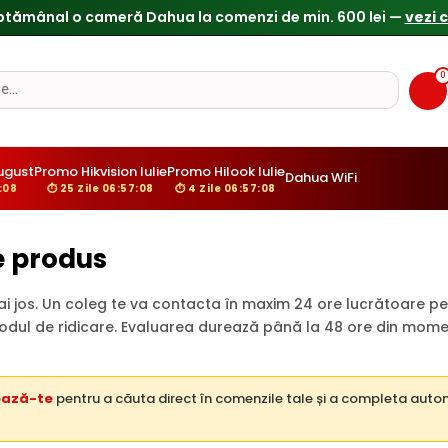
ptămânal o cameră Dahua la comenzi de min. 600 lei —
vezi 
0
ugust
Promo Hikvision Iulie
Promo Hilook Iulie
Dahua WiFi
:08
⏱ 25 Zile 06:57:08
⏱ 4 Zile 06:57:08
ce produs
 jos. Un coleg te va contacta în maxim 24 ore lucrătoare pe
 modul de ridicare. Evaluarea durează până la 48 ore din mome
ează-te
pentru a căuta direct în comenzile tale și a completa aut