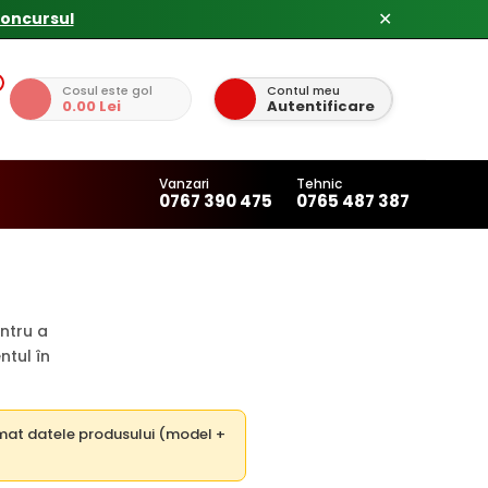
concursul
✕
Cosul este gol
Contul meu
0.00 Lei
Autentificare
Vanzari
Tehnic
0767 390 475
0765 487 387
ntru a
ntul în
omat datele produsului (model +