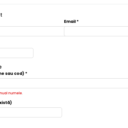
t
Email *
e
e sau cod) *
nual numele
.
xistă)