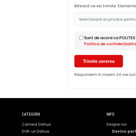
Bifează ce vei trimite. Element
Selectează un produs pentr
Sunt de acord ca POLITES 
Politica de confidențialit
Trimite cererea
Răspundem în maxim 24 ore lucrătoa
CATEGORII
INFO
Camere Dahua
Despre noi
DVR-uri Dahua
Devino par