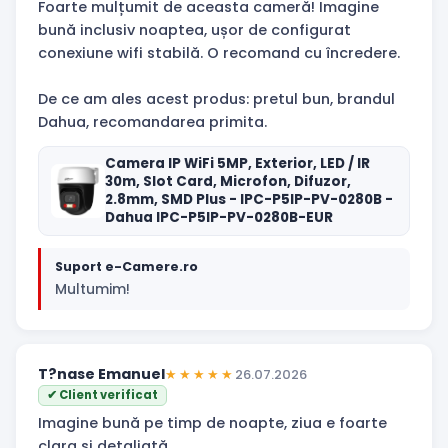
Foarte mulțumit de aceasta cameră! Imagine
bună inclusiv noaptea, ușor de configurat
conexiune wifi stabilă. O recomand cu încredere.
De ce am ales acest produs: pretul bun, brandul
Dahua, recomandarea primita.
Camera IP WiFi 5MP, Exterior, LED / IR
30m, Slot Card, Microfon, Difuzor,
2.8mm, SMD Plus - IPC-P5IP-PV-0280B -
Dahua IPC-P5IP-PV-0280B-EUR
Suport e-Camere.ro
Multumim!
T?nase Emanuel
★★★★★
26.07.2026
✔ Client verificat
Imagine bună pe timp de noapte, ziua e foarte
clara și detaliată