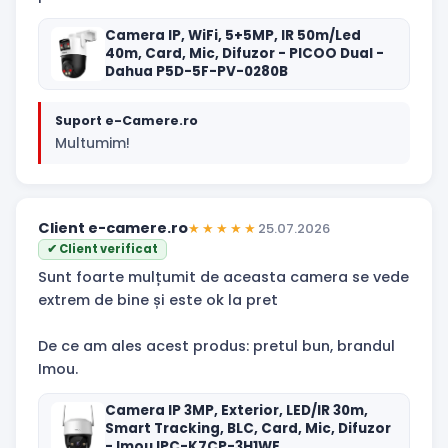
Camera IP, WiFi, 5+5MP, IR 50m/Led
40m, Card, Mic, Difuzor - PICOO Dual -
Dahua P5D-5F-PV-0280B
Suport e-Camere.ro
Multumim!
Client e-camere.ro
★★★★★
25.07.2026
✔ Client verificat
Sunt foarte mulțumit de aceasta camera se vede
extrem de bine și este ok la pret
De ce am ales acest produs: pretul bun, brandul
Imou.
Camera IP 3MP, Exterior, LED/IR 30m,
Smart Tracking, BLC, Card, Mic, Difuzor
- Imou IPC-K7CP-3H1WE