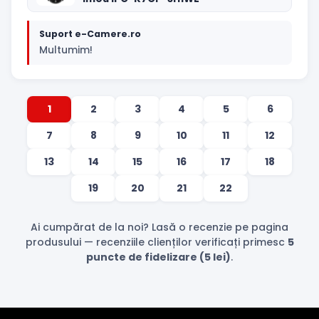
Suport e-Camere.ro
Multumim!
1
2
3
4
5
6
7
8
9
10
11
12
13
14
15
16
17
18
19
20
21
22
Ai cumpărat de la noi? Lasă o recenzie pe pagina
produsului — recenziile clienților verificați primesc
5
puncte de fidelizare (5 lei)
.