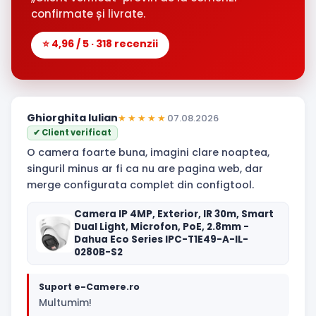
confirmate și livrate.
⭐ 4,96 / 5 · 318 recenzii
Ghiorghita Iulian
★★★★★
07.08.2026
✔ Client verificat
O camera foarte buna, imagini clare noaptea,
singuril minus ar fi ca nu are pagina web, dar
merge configurata complet din configtool.
Camera IP 4MP, Exterior, IR 30m, Smart
Dual Light, Microfon, PoE, 2.8mm -
Dahua Eco Series IPC-T1E49-A-IL-
0280B-S2
Suport e-Camere.ro
Multumim!