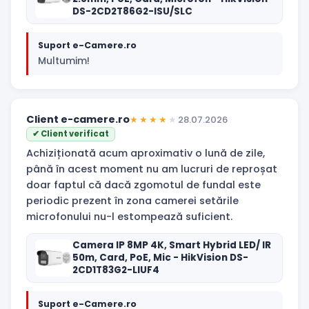
DS-2CD2T86G2-ISU/SLC
Suport e-Camere.ro
Multumim!
Client e-camere.ro
★★★★
★
28.07.2026
✔ Client verificat
Achiziționată acum aproximativ o lună de zile,
până în acest moment nu am lucruri de reproșat
doar faptul că dacă zgomotul de fundal este
periodic prezent în zona camerei setările
microfonului nu-l estompează suficient.
Camera IP 8MP 4K, Smart Hybrid LED/ IR
50m, Card, PoE, Mic - HikVision DS-
2CD1T83G2-LIUF4
Suport e-Camere.ro