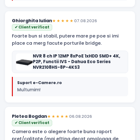
Ghiorghita Iulian
★★★★★
07.08.2026
✔ Client verificat
Foarte bun si stabil, putere mare pe poe si imi
place ca merg facute porturile bridge.
NVR 8 ch IP 12MP 8xPoE 1xHDD SMD+ 4K,
P2P, Functii IVS - Dahua Eco Series
NVR2108HS-8P-4KS3
Suport e-Camere.ro
Multumim!
Pletea Bogdan
★★★★★
06.08.2026
✔ Client verificat
Camera este o alegere foarte buna raport
pret/calitate (mai eftina decat omoloaga de