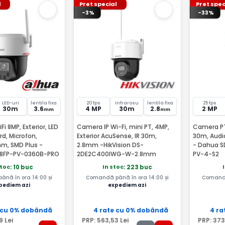
l
Pret special
Pret spec
-3%
-33%
LED-uri
lentila fixa
20 fps
Infrarosu
lentila fixa
25 fps
30m
3.6
4 MP
30m
2.8
2 MP
mm
mm
i 8MP, Exterior, LED
Camera IP Wi-Fi, mini PT, 4MP,
Camera PT 
rd, Microfon,
Exterior AcuSense, IR 30m,
30m, Audi
mm, SMD Plus -
2.8mm -HikVision DS-
- Dahua 
P8FP-PV-0360B-PRO
2DE2C400IWG-W-2.8mm
PV-4-S2
stoc
In stoc
: 10 buc
: 223 buc
nă în ora 14:00 și
Comandă până în ora 14:00 și
Comandă
pediem azi
expediem azi
 cu 0% dobândă
4 rate cu 0% dobândă
4 ra
9
Lei
PRP:
563
,53
Lei
PRP:
373