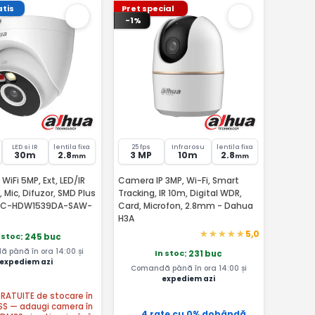
tis
Pret special
-1%
LED si IR
lentila fixa
25 fps
Infrarosu
lentila fixa
30m
2.8
3 MP
10m
2.8
mm
mm
WiFi 5MP, Ext, LED/IR
Camera IP 3MP, Wi-Fi, Smart
 Mic, Difuzor, SMD Plus
Tracking, IR 10m, Digital WDR,
IPC-HDW1539DA-SAW-
Card, Microfon, 2.8mm - Dahua
H3A
5,0
 stoc
: 245 buc
 până în ora 14:00 și
In stoc
: 231 buc
expediem azi
Comandă până în ora 14:00 și
expediem azi
 GRATUITE de stocare în
SS — adaugi camera în
4 rate cu 0% dobândă