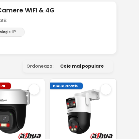
Camere WiFi & 4G
ii:
logie: IP
Ordoneaza:
Cele mai populare
ial
Cloud Gratis