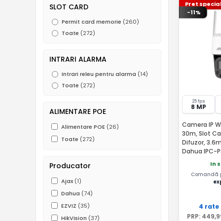
Pret specia
SLOT CARD
-11%
Permit card memorie
(260)
Toate
(272)
INTRARI ALARMA
Intrari releu pentru alarma
(14)
Toate
(272)
25 fps
8 MP
ALIMENTARE POE
Camera IP WiF
Alimentare POE
(26)
30m, Slot Ca
Toate
(272)
Difuzor, 3.6
Dahua IPC-
In 
Producator
Comandă pâ
Ajax
(1)
ex
Dahua
(74)
EZVIZ
(35)
4 rate
PRP:
449
,9
HikVision
(37)