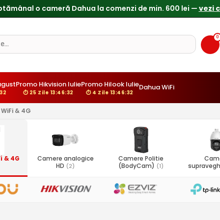
0
gust
Promo Hikvision Iulie
Promo Hilook Iulie
Dahua WiFi
31
⏱ 25 Zile 13:46:31
⏱ 4 Zile 13:46:31
WiFi & 4G
i & 4G
Camere analogice
Camere Politie
Cam
HD
(BodyCam)
supravegh
(2)
(1)