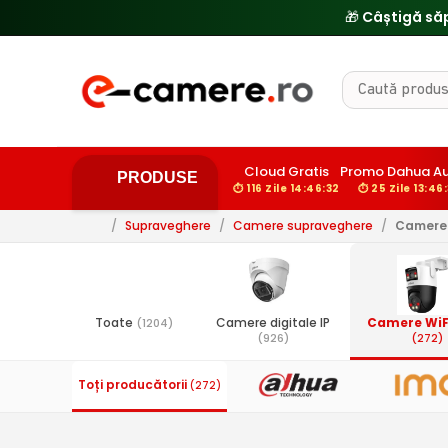
Cloud Gratis
Promo Dahua Au
PRODUSE
⏱ 116 Zile 14:46:31
⏱ 25 Zile 13:46:
/
Supraveghere
/
Camere supraveghere
/
Camere 
Toate
Camere digitale IP
Camere WiF
(1204)
(926)
(272)
Toți producătorii
(272)