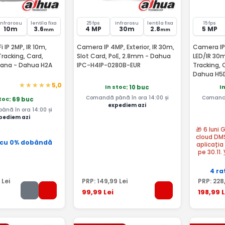
Infrarosu
lentila fixa
25 fps
Infrarosu
lentila fixa
15 fps
10m
3.6
4 MP
30m
2.8
5 MP
mm
mm
 IP 2MP, IR 10m,
Camera IP 4MP, Exterior, IR 30m,
Camera IP
Tracking, Card,
Slot Card, PoE, 2.8mm - Dahua
LED/IR 30m
ana - Dahua H2A
IPC-H4IP-0280B-EUR
Tracking, 
Dahua H5
5,0
In stoc
I
: 10 buc
Comandă până în ora 14:00 și
Comandă
stoc
: 69 buc
expediem azi
nă în ora 14:00 și
pediem azi
🎁 6 luni
cloud DM
 cu 0% dobândă
aplicația
pe 30.11.
4 ra
Lei
PRP:
149
,99
Lei
PRP:
228
99
,99
Lei
198
,99
L