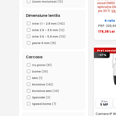
Zoom motorizat
(12)
cloud DMSS 
aplicația D
pe 30.11.
Ve
Dimensiune lentila
4 rate
intre 1.1 - 2.8 mm
(142)
PRP:
229
,9
intre 2.9 - 3.5 mm
(12)
178
,38
Lei
intre 3.6 - 5.9 mm
(113)
peste 6 mm
(18)
Pret specia
-37%
Carcasa
Cu picior
(81)
Dome
(39)
Mini
(1)
Rotativa
(142)
Rotativa Mini
(141)
Speciale
(2)
25 fps
Speed Dome
(7)
5 MP
Camera IP Wi