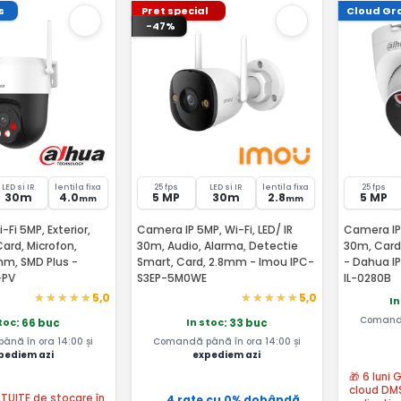
s
Pret special
Cloud Gra
-47%
LED si IR
lentila fixa
25 fps
LED si IR
lentila fixa
25 fps
30m
4.0
5 MP
30m
2.8
5 MP
mm
mm
Fi 5MP, Exterior,
Camera IP 5MP, Wi-Fi, LED/ IR
Camera IP 
Card, Microfon,
30m, Audio, Alarma, Detectie
30m, Card,
mm, SMD Plus -
Smart, Card, 2.8mm - Imou IPC-
- Dahua 
-PV
S3EP-5M0WE
IL-0280B
5,0
5,0
In
Comandă
stoc
In stoc
: 66 buc
: 33 buc
nă în ora 14:00 și
Comandă până în ora 14:00 și
pediem azi
expediem azi
🎁 6 luni
cloud DM
ATUITE de stocare în
4 rate cu 0% dobândă