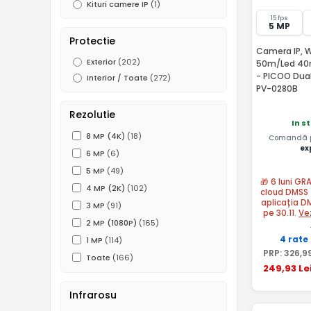
Kituri camere IP
(1)
15 fps
5 MP
Protectie
Camera IP, Wi
Exterior
(202)
50m/Led 40m,
- PICOO Dua
Interior / Toate
(272)
PV-0280B
Rezolutie
In s
8 MP (4K)
(18)
Comandă pâ
ex
6 MP
(6)
5 MP
(49)
🎁 6 luni GR
4 MP (2K)
(102)
cloud DMSS 
aplicația D
3 MP
(91)
pe 30.11.
Ve
2 MP (1080P)
(165)
4 rate
1 MP
(114)
PRP:
326
,9
Toate
(166)
249
,93
Le
Infrarosu