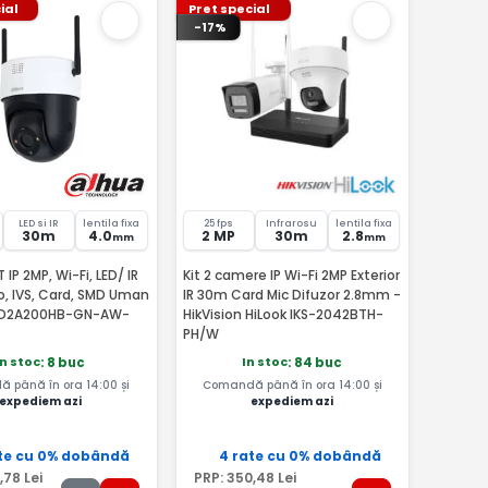
ial
Pret special
-17%
LED si IR
lentila fixa
25 fps
Infrarosu
lentila fixa
30m
4.0
2 MP
30m
2.8
mm
mm
IP 2MP, Wi-Fi, LED/ IR
Kit 2 camere IP Wi-Fi 2MP Exterior
o, IVS, Card, SMD Uman
IR 30m Card Mic Difuzor 2.8mm -
SD2A200HB-GN-AW-
HikVision HiLook IKS-2042BTH-
PH/W
In stoc
In stoc
: 8 buc
: 84 buc
 până în ora 14:00 și
Comandă până în ora 14:00 și
expediem azi
expediem azi
te cu 0% dobândă
4 rate cu 0% dobândă
,78
Lei
PRP:
350
,48
Lei