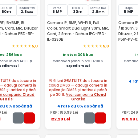
LED si IR
lentila fixa
25 fps
LED si IR
lentila fixa
25 fps
50m
2.8
5 MP
30m
2.8
5 MP
mm
mm
Fi, 5+5MP, IR
Camera IP, 5MP, Wi-Fi 6, Full
Camera IP 
 Card, Mic, Difuzor
Color, Smart Dual Light 30m, Mic,
/ IR 30m, 
l - Dahua P5D-5F-
Card, 2.8mm - Dahua IPC-F5D-
Difuzor, 2
IL-0280B
P5IP-PV-0
P5IP-PV-0
5,0
5,0
toc
In stoc
I
: 256 buc
: 306 buc
nă în ora 14:00 și
Comandă până în ora 14:00 și
Comandă
pediem azi
expediem azi
ATUITE de stocare în
🎁 6 luni GRATUITE de stocare în
4 ra
— adaugi camera în
cloud DMSS — adaugi camera în
MSS și activezi până
aplicația DMSS și activezi până
zi campania
Cloud
pe 30.11.
Vezi campania
Cloud
Gratis
!
Gratis
!
 cu 0% dobândă
4 rate cu 0% dobândă
9
Lei
PRP:
186
,99
Lei
PRP:
249
i
122
,20
Lei
199
,99
L