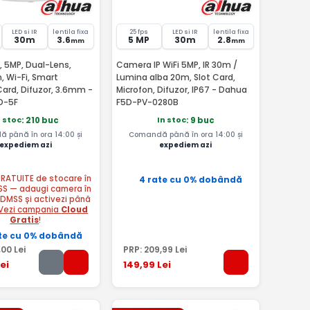
LED si IR
lentila fixa
25 fps
LED si IR
lentila fixa
30m
3.6
5 MP
30m
2.8
mm
mm
, 5MP, Dual-Lens,
Camera IP WiFi 5MP, IR 30m /
, Wi-Fi, Smart
Lumina alba 20m, Slot Card,
Card, Difuzor, 3.6mm -
Microfon, Difuzor, IP67 - Dahua
D-5F
F5D-PV-0280B
n stoc
In stoc
: 210 buc
: 9 buc
 până în ora 14:00 și
Comandă până în ora 14:00 și
expediem azi
expediem azi
 GRATUITE de stocare în
4 rate cu 0% dobândă
SS — adaugi camera în
 DMSS și activezi până
Vezi campania
Cloud
Gratis
!
te cu 0% dobândă
,00
Lei
PRP:
209
,99
Lei
ei
149
,99
Lei