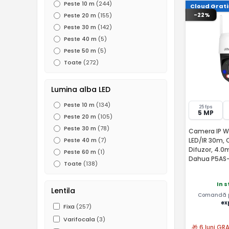
Peste 10 m
(244)
Cloud Grati
-22%
Peste 20 m
(155)
Peste 30 m
(142)
Peste 40 m
(5)
Peste 50 m
(5)
Toate
(272)
Lumina alba LED
Peste 10 m
(134)
25 fps
5 MP
Peste 20 m
(105)
Peste 30 m
(78)
Camera IP Wi-
LED/IR 30m, 
Peste 40 m
(7)
Difuzor, 4.0
Peste 60 m
(1)
Dahua P5AS
Toate
(138)
In 
Lentila
Comandă pâ
ex
Fixa
(257)
Varifocala
(3)
🎁 6 luni GR