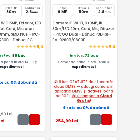
LED si IR
lentila fixa
15 fps
LED si IR
lentila fixa
30m
2.8
6 MP
50m
2.8
mm
mm
WiFi 5MP, Exterior, LED
Camera IP Wi-Fi, 3+3MP, IR
Slot Card, Microfon,
30m/LED 20m, Card, Mic, Difuzor
.8mm, SMD Plus - IPC-
- PICOO Dual - Dahua P3D-3F-
280B - Dahua IPC-
PV-0280B/0600B
280B-EUR
5,0
5,0
n stoc
In stoc
: 99 buc
: 72 buc
 până în ora 14:00 și
Comandă până în ora 14:00 și
expediem azi
expediem azi
🎁 6 luni GRATUITE de stocare în
te cu 0% dobândă
cloud DMSS — adaugi camera în
aplicația DMSS și activezi până
pe 30.11.
Vezi campania
Cloud
Gratis
!
4 rate cu 0% dobândă
,99
Lei
ei
254
,99
Lei