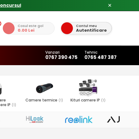
✕
Cosul este gol
Contul meu
0.00 Lei
Autentificare
Vanzari
Tehnic
0767 390 475
0765 487 387
ere
Camere termice
Kituri camere IP
(1)
(1)
ere IP
(1)