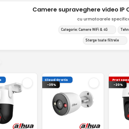
Camere supraveghere video IP 
cu urmatoarele specificat
Categorie: Camere WiFi & 4G
Tehno
Sterge toate filtrele
s
Cloud Gratis
Pret spec
-35%
-20%