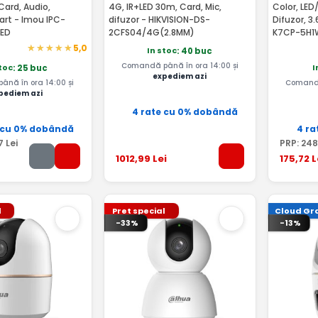
Card, Audio,
4G, IR+LED 30m, Card, Mic,
Color, LED
rt - Imou IPC-
difuzor - HIKVISION-DS-
Difuzor, 
ED
2CFS04/4G(2.8MM)
K7CP-5H1
5,0
In stoc
: 40 buc
Comandă până în ora 14:00 și
stoc
I
: 25 buc
expediem azi
nă în ora 14:00 și
Comandă
pediem azi
4 rate cu 0% dobândă
 cu 0% dobândă
4 ra
7
Lei
PRP:
248
1012
,99
Lei
175
,72
L
l
Pret special
Cloud Gra
-33%
-13%