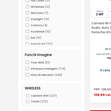
Full Color
(31)
WizSense
(12)
25 fps
WizColor
(7)
2 MP
Starlight
(13)
Camera Wi-Fi
ColorVu
(4)
Audio, Auto 
AcuSense
(15)
Detectie Um
Exir
(16)
Functii IVS
(101)
In 
ROI
(68)
Functii Imagine
Comandă pâ
ex
True WDR
(51)
Infrarosu Inteligent
(174)
4 rate
Filtru IR Mecanic
(249)
WIRELESS
PRP:
128
,99
108
,99
Lei
Camere Wifi
(237)
Toate
(272)