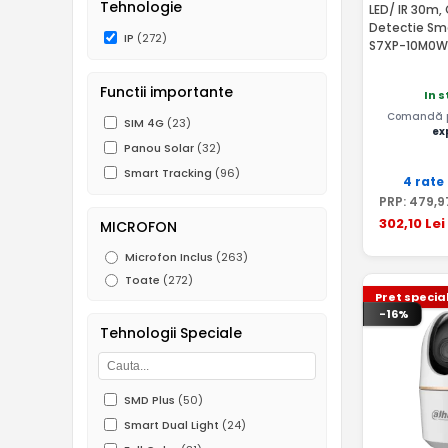
Tehnologie
LED/ IR 30m, 
Detectie Sma
IP
(272)
S7XP-10M0W
Functii importante
In 
Comandă pâ
SIM 4G
(23)
ex
Panou Solar
(32)
Smart Tracking
(96)
4 rate
PRP:
479
,9
302
,10
Lei
MICROFON
Microfon Inclus
(263)
Toate
(272)
Pret specia
-16%
Tehnologii Speciale
SMD Plus
(50)
Smart Dual Light
(24)