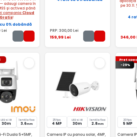
aplicația
— adaugi camera în
pe 30.11.
MSS și activezi până
zi campania
Cloud
4 ra
Gratis
!
 cu 0% dobândă
9
Lei
PRP:
300
,00
Lei
159
,99
Lei
346
,00
l
Pret spec
-29%
LED si IR
lentila fixa
25 fps
LED si IR
lentila fixa
20 fps
30m
3.6
4 MP
30m
2.8
5 MP
mm
mm
-Fi Duala 5+5MP,
Camera IP cu panou solar, 4MP,
Camera IP 