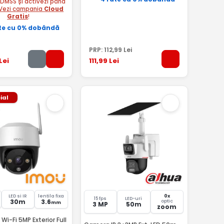
 DMSS și activezi până
Vezi campania
Cloud
Gratis
!
te cu 0% dobândă
PRP:
112
,99
Lei
Lei
111
,99
Lei
ial
LED si IR
lentila fixa
0x
15 fps
LED-uri
30m
3.6
optic
mm
3 MP
50m
zoom
Wi-Fi 5MP Exterior Full