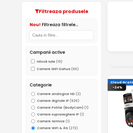
Filtreaza produsele
Nou!
Filtreaza filtrele...
Campanii active
Hilook Iulie
(19)
Camere WiFi Dahua
(65)
Cloud Grati
Categorie
-24%
Camere analogice HD
(2)
Camere digitale IP
(926)
Camere Politie (BodyCam)
(1)
Camere supraveghere IP
(1)
Camere termice
(1)
Camere WiFi & 4G
(272)