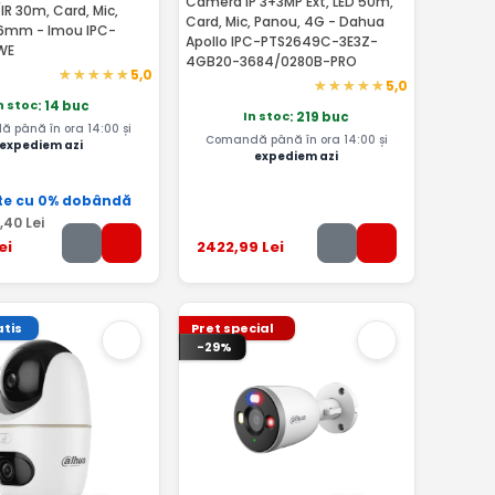
Camera IP 3+3MP Ext, LED 50m,
/IR 30m, Card, Mic,
Card, Mic, Panou, 4G - Dahua
3.6mm - Imou IPC-
Apollo IPC-PTS2649C-3E3Z-
WE
4GB20-3684/0280B-PRO
5,0
5,0
n stoc
: 14 buc
In stoc
: 219 buc
 până în ora 14:00 și
Comandă până în ora 14:00 și
expediem azi
expediem azi
te cu 0% dobândă
,40
Lei
ei
2422
,99
Lei
tis
Pret special
-29%