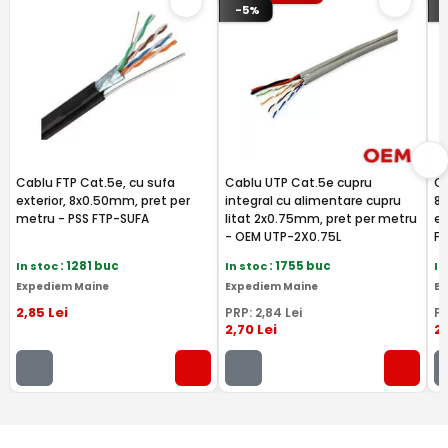
-5%
Cablu FTP Cat.5e, cu sufa
Cablu UTP Cat.5e cupru
Ca
exterior, 8x0.50mm, pret per
integral cu alimentare cupru
8
metru - PSS FTP-SUFA
litat 2x0.75mm, pret per metru
ex
- OEM UTP-2X0.75L
F
In stoc
: 1281 buc
In stoc
: 1755 buc
In
Expediem Maine
Expediem Maine
Ex
2
,85
Lei
PRP:
2
,84
Lei
P
2
,70
Lei
2