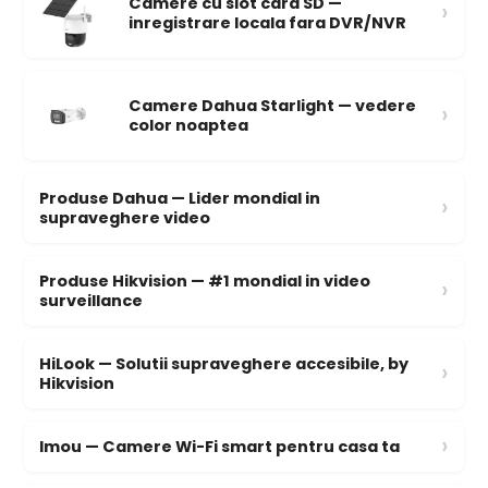
Camere cu slot card SD —
›
inregistrare locala fara DVR/NVR
Camere Dahua Starlight — vedere
›
color noaptea
Produse Dahua — Lider mondial in
›
supraveghere video
Produse Hikvision — #1 mondial in video
›
surveillance
HiLook — Solutii supraveghere accesibile, by
›
Hikvision
›
Imou — Camere Wi-Fi smart pentru casa ta