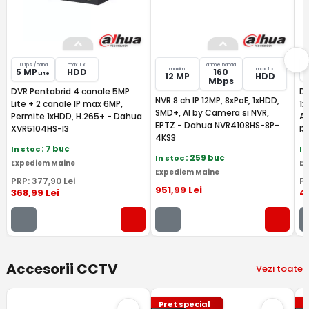
10 fps /canal
max 1 x
latime banda
maxim
max 1 x
5 MP
HDD
160
Lite
12 MP
HDD
Mbps
DVR Pentabrid 4 canale 5MP
DV
NVR 8 ch IP 12MP, 8xPoE, 1xHDD,
Lite + 2 canale IP max 6MP,
1x
SMD+, AI by Camera si NVR,
Permite 1xHDD, H.265+ - Dahua
Au
EPTZ - Dahua NVR4108HS-8P-
XVR5104HS-I3
I3
4KS3
In stoc
: 7 buc
In
In stoc
: 259 buc
Expediem Maine
Ex
Expediem Maine
PRP:
377
,90
Lei
P
951
,99
Lei
368
,99
Lei
4
Accesorii CCTV
Vezi toate
Pret special
P