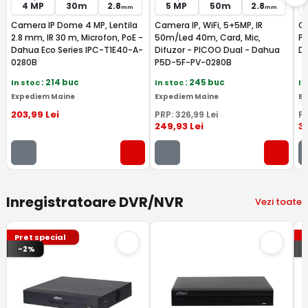
4 MP
30m
2.8
5 MP
50m
2.8
mm
mm
Camera IP Dome 4 MP, Lentila
Camera IP, WiFi, 5+5MP, IR
Ca
2.8 mm, IR 30 m, Microfon, PoE -
50m/Led 40m, Card, Mic,
Po
Dahua Eco Series IPC-T1E40-A-
Difuzor - PICOO Dual - Dahua
D
0280B
P5D-5F-PV-0280B
In stoc
: 214 buc
In stoc
: 245 buc
In
Expediem Maine
Expediem Maine
Ex
203
,99
Lei
PRP:
326
,99
Lei
P
249
,93
Lei
3
Inregistratoare DVR/NVR
Vezi toate
Pret special
P
-2%