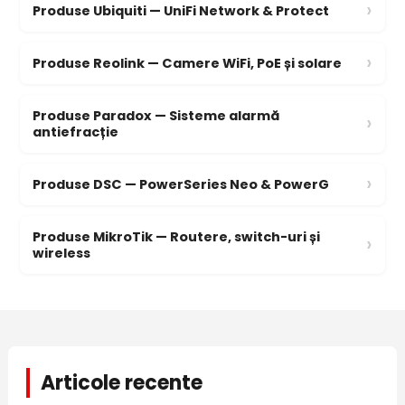
›
Produse Ubiquiti — UniFi Network & Protect
›
Produse Reolink — Camere WiFi, PoE și solare
Produse Paradox — Sisteme alarmă
›
antiefracție
›
Produse DSC — PowerSeries Neo & PowerG
Produse MikroTik — Routere, switch-uri și
›
wireless
Articole recente