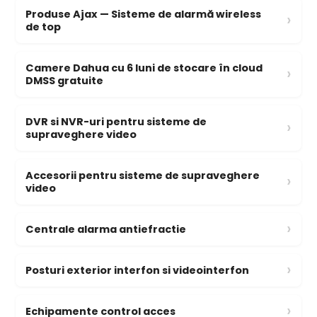
Produse Ajax — Sisteme de alarmă wireless
›
de top
Camere Dahua cu 6 luni de stocare în cloud
›
DMSS gratuite
DVR si NVR-uri pentru sisteme de
›
supraveghere video
Accesorii pentru sisteme de supraveghere
›
video
›
Centrale alarma antiefractie
›
Posturi exterior interfon si videointerfon
›
Echipamente control acces