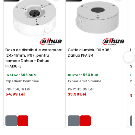
Cu ajutorul functie SMD Plus, camera IP Dahua IPC-
HFW2649TL-S-LED-0280B-PRO, ofera o detectie a miscarii
inteligenta, facand diferenta intre miscarile provocate de
om sau masina, eliminandu-le pe cele provocate de
vegetatie, animale, insecte, lumini sau chiar ploaie.
Doza de distributie waterproof
Cutie aluminiu 90 x 36.1 -
Ha
124x41mm, IP67, pentru
Dahua PFA134
su
camere Dahua - Dahua
25
PFA130-E
ST
In stoc
: 666 buc
In stoc
: 563 buc
In
Expediem Poimaine
Expediem Poimaine
Ex
PRP:
56
,16
Lei
PRP:
35
,95
Lei
54
,99
Lei
33
,99
Lei
87