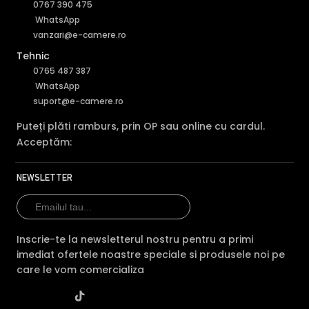
Codare folosind Inteligenta Artificiala
0767 390 475
WhatsApp
vanzari@e-camere.ro
Tehnic
0765 487 387
WhatsApp
suport@e-camere.ro
Puteți plăti ramburs, prin OP sau online cu cardul.
Acceptăm:
NEWSLETTER
Codarea AI (AI Coding) optimizeaza atat latimea de
banda, cat si perioada de stocare pentru camera IP
Dahua IPC-HFW2649TL-S-LED-0280B-PRO, reducand
Inscrie-te la newsletterul nostru pentru a primi
costurile implicit, dar totodata imbunatatind imaginea
imediat ofertele noastre speciale si produsele noi pe
inregistrata folosind compresia H.265 clasica. In plus,
care le vom comercializa
codarea AI ofera o stabilitate a bitrate-ului, bazandu-se
exclusiv pe CBR (Constant Bit Rate), spre deosebire de
VBR (Variable Bit Rate) a compresiei H.265 clasice,