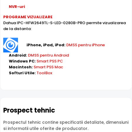
NVR-uri
Dahua Full Color
PROGRAME VIZUALIZARE
Dahua IPC-HFW2649TL-S-LED-0280B-PRO permite vizualizarea
de la distanta:
iPhone, iPad, iPod:
DMSS pentru iPhone
Android:
DMSS pentru Android
Windows PC:
Smart PSS PC
Macintosh:
Smart PSS Mac
Camera IPC-HFW2649TL-S-LED-0280B-PRO de la Dahua,
Softuri Utile:
ToolBox
este echipata cu un senzor de imagine ultra-performant,
ce ofera imagini color chiar si in cele mai slabe conditii de
iluminat. Aceasta functie, impreuna cu iluminatorul LED cu
lumina alba, calda, ce ofera imagini de la o distanta de
pana la 50 metri, ajuta la detectarea cat mai exacta a
miscarii in zona supravegheata.
Prospect tehnic
24/7 Monitorizare color
Prospectul tehnic contine specificatii detaliate, dimensiuni
• Imagini color si detalii impresionante in cele mai slabe
si informatii utile oferite de producator.