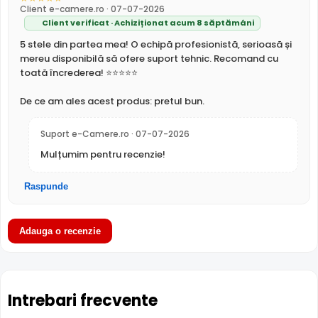
Client e-camere.ro · 07-07-2026
utila pentru verificarea evenimentelor si conversatiilor din
Client verificat · Achiziționat acum 8 săptămâni
zona monitorizata.
5 stele din partea mea! O echipă profesionistă, serioasă și
mereu disponibilă să ofere suport tehnic. Recomand cu
True WDR
toată încrederea! ⭐⭐⭐⭐⭐
Functia
TRUE WDR
oferita de senzorul de imagine al
camerei Dahua IPC-HFW2649TL-S-LED-0280B-PRO,
De ce am ales acest produs: pretul bun.
compenseaza atat imaginea din prim plan, cat si
imaginea de fundal, in zone cu contrast puternic de
Suport e-Camere.ro · 07-07-2026
iluminare, oferind detalii clare pe intreaga scena.
Mulțumim pentru recenzie!
Raspunde
Adauga o recenzie
Intrebari frecvente