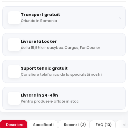
Transport gratuit
›
Oriunde in Romania
Livrare la Locker
de la 15,99 lei · easybox, Cargus, FanCourier
Suport tehnic gratuit
Consiliere telefonica de la specialistii nostri
Livrare in 24-48h
Pentru produsele aflate in stoc
Descriere
Specificatii
Recenzii (3)
FAQ (13)
Int