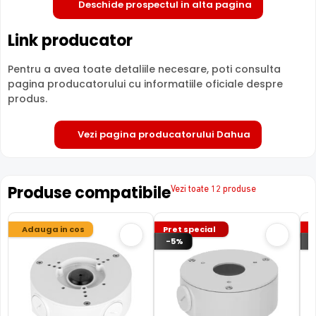
Deschide prospectul in alta pagina
Link producator
Pentru a avea toate detaliile necesare, poti consulta
pagina producatorului cu informatiile oficiale despre
produs.
Vezi pagina producatorului Dahua
Tehnologie revolutionara WizSense
Produse compatibile
Vezi toate 12 produse
Adauga in cos
Pret special
P
-5%