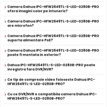
Camera Dahua IPC-HFW2649TL-S-LED-0280B-PRO
ofera imagini color pe intuneric?
Intrari Audio
Camera Dahua IPC-HFW2649TL-S-LED-0280B-PRO
are microfon?
Camera Dahua IPC-HFW2649TL-S-LED-0280B-PRO are
intrari audio, la care puteti conecta microfoane,
Camera Dahua IPC-HFW2649TL-S-LED-0280B-PRO
permitand supravegherea audio de la distanta, de pe PC
suporta alimentare PoE?
sau chiar telefonul mobil.
Camera Dahua IPC-HFW2649TL-S-LED-0280B-PRO
poate fi montata in exterior?
Alimentare PoE
Dahua IPC-HFW2649TL-S-LED-0280B-PRO suporta
Dahua IPC-HFW2649TL-S-LED-0280B-PRO poate
alimentare
Power over Ethernet (PoE)
, primind atat date
inregistra fara DVR/NVR?
cat si alimentare prin acelasi cablu de retea. Simplifica
instalarea semnificativ, eliminand necesitatea unui cablu
Ce tip de compresie video foloseste Dahua IPC-
de alimentare separat.
HFW2649TL-S-LED-0280B-PRO?
Cu ce DVR/NVR e compatibila camera Dahua IPC-
Inregistrare pe Card
HFW2649TL-S-LED-0280B-PRO?
Dahua IPC-HFW2649TL-S-LED-0280B-PRO dispune de
slot
card microSD
incorporat, permitand inregistrarea locala