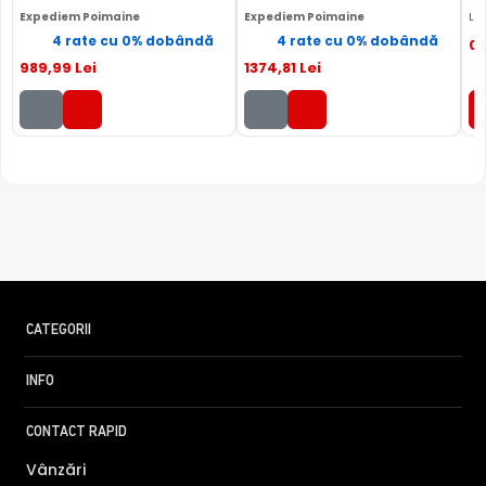
obiecte, animale, vegetarie sau diverselor forme de
Expediem Poimaine
Expediem Poimaine
Liv
fenomene meteorologice (ploaie, ninsoare, etc)
4 rate cu 0% dobândă
4 rate cu 0% dobândă
0
989
,99
Lei
1374
,81
Lei
CATEGORII
INFO
CONTACT RAPID
Vânzări