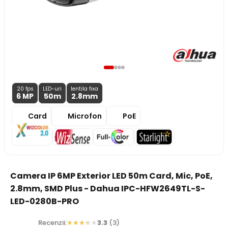
20 fps
LED-uri
lentila fixa
6 MP
50m
2.8
mm
Card
Microfon
PoE
Camera IP 6MP Exterior LED 50m Card, Mic, PoE,
2.8mm, SMD Plus - Dahua IPC-HFW2649TL-S-
LED-0280B-PRO
Recenzii:
3.3
(3)