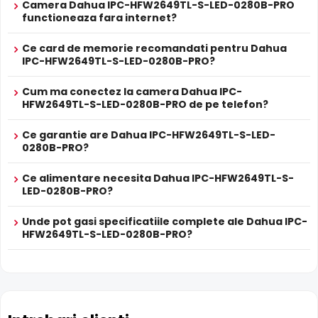
Camera Dahua IPC-HFW2649TL-S-LED-0280B-PRO
direct pe camera. Utila ca backup sau pentru instalari
functioneaza fara internet?
fara DVR/NVR.
Ce card de memorie recomandati pentru Dahua
IPC-HFW2649TL-S-LED-0280B-PRO?
Lentila Fixa
Camera Dahua IPC-HFW2649TL-S-LED-0280B-PRO are o
Cum ma conectez la camera Dahua IPC-
lentila fixa
ce ofera un unghi fix de vizualizare, ce nu
HFW2649TL-S-LED-0280B-PRO de pe telefon?
poate fi reglat in momentul instalarii, fiind pretabila in
supravegherea generala a zonelor. Distanta focala este
Ce garantie are Dahua IPC-HFW2649TL-S-LED-
de 2.8 mm.
0280B-PRO?
Ce alimentare necesita Dahua IPC-HFW2649TL-S-
Compresie H.265+
LED-0280B-PRO?
Cu compresia
H.265+
, Dahua IPC-HFW2649TL-S-LED-
0280B-PRO reduce spatiul de stocare cu pana la 70%
Unde pot gasi specificatiile complete ale Dahua IPC-
fata de H.264, pastrandu-si aceeasi calitate a imaginii.
HFW2649TL-S-LED-0280B-PRO?
Economie majora pe hard disk si banda de retea.
Protectie Exterior
Dahua IPC-HFW2649TL-S-LED-0280B-PRO este proiectata
pentru montaj exterior, cu carcasa din
Metal
rezistenta la