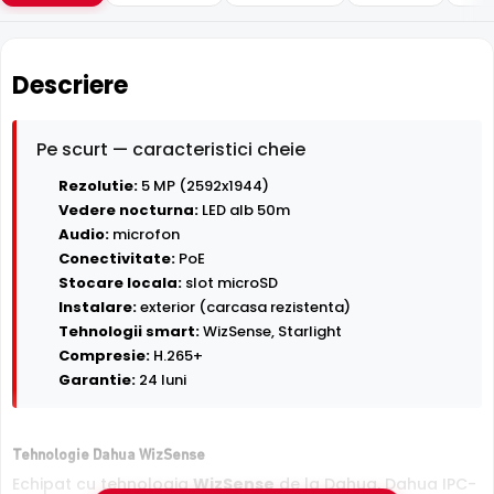
Descriere
Pe scurt — caracteristici cheie
Rezolutie:
5 MP (2592x1944)
Vedere nocturna:
LED alb 50m
Audio:
microfon
Conectivitate:
PoE
Stocare locala:
slot microSD
Instalare:
exterior (carcasa rezistenta)
Tehnologii smart:
WizSense, Starlight
Compresie:
H.265+
Garantie:
24 luni
Tehnologie Dahua WizSense
Echipat cu tehnologia
WizSense
de la Dahua, Dahua IPC-