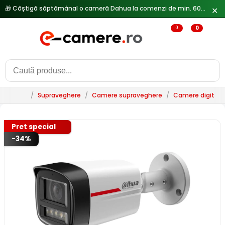
🔥
Reduceri de pana la 25% doar in luna iulie → Vezi ofertele
✕
0
0
/
Supraveghere
/
Camere supraveghere
/
Camere digitale 
Pret special
-34%