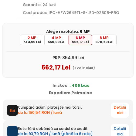
Garantie: 24 luni
Cod produs: IPC-HFW2649TL-S-LED-0280B-PRO
Alege rezoluția:
6 MP
2 MP
4 MP
6 MP
8 MP
744,99 Lei
550,99 Lei
562,17 Lei
878,29 Lei
PRP:
854
,99
Lei
562
,17
Lei
(TVA inclus)
In stoc
: 406 buc
Expediem Poimaine
Detalii
Cumpără acum, plătește mai târziu
de la 150,54 RON / lună
aici
Detalii
Rate fără dobândă cu cardul de credit
de la 93,70 RON / lună (până la 6 rate)
aici