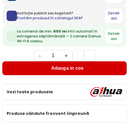
Detalii
Instituție publică sau bugetară?
Postăm produsul în catalogul SEAP
aici
La comenzi de min.
600 lei
intri automat în
Detalii
extragerea săptămânală — 2 camere Dahua
aici
Wi-Fi 6 cadou.
-
+
Adauga in cos
Vezi toate produsele
Produse vândute frecvent împreună