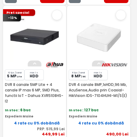
Pret special
-13%
10 fps /canal
max 1 x
8 fps /canal
max 1 x
5 MP
HDD
8 MP
HDD
Lite
/ 4K
DVR 8 canale 5MP Lite + 4
DVR 4 canale 8MP,1xHDD,96 Mb,
canale IP max 6 MP, SMD Plus,
AcuSense,Audio prin Coaxial-
functii IoT - Dahua XVR5108HS-
HikVision IDS-7104HUHI-M1/S(E)
I2
In stoc
: 6 buc
In stoc
: 127 buc
Expediem Maine
Expediem Maine
4 rate cu 0% dobândă
4 rate cu 0% dobândă
PRP:
515
,99
Lei
449
,99
Lei
490
,00
Lei