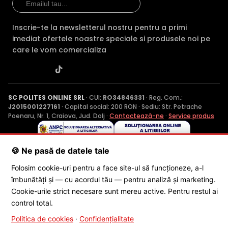
Inscrie-te la newsletterul nostru pentru a primi
imediat ofertele noastre speciale si produsele noi pe
care le vom comercializa
SC POLITES ONLINE SRL
· CUI:
RO34846331
· Reg. Com.:
J2015001227161
· Capital social: 200 RON · Sediu: Str. Petrache
Poenaru, Nr. 1, Craiova, Jud. Dolj ·
Contactează-ne
·
Service produs
🍪 Ne pasă de datele tale
© 2026 SC POLITES ONLINE SRL
Folosim cookie-uri pentru a face site-ul să funcționeze, a-l
îmbunătăți și — cu acordul tău — pentru analiză și marketing.
Cookie-urile strict necesare sunt mereu active. Pentru restul ai
control total.
Politica de cookies
·
Confidențialitate