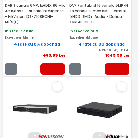
DVR 8 canale 6MP, 1xHDD, 96 Mb,
DVR Pentabrid 16 canale 5MP-N
AcuSense, Cautare inteligenta
+8 canale IP max 6MP, Permite
- HikVision IDS-7108HQHI-
1xHDD, SMD+, Audio - Dahua
M1/S(E)
XVR5116HS-I3
In stoc
: 37 buc
In stoc
: 28 buc
Expediem Maine
Expediem Maine
4 rate cu 0% dobândă
4 rate cu 0% dobândă
PRP:
1050
,50
Lei
480
,99
Lei
1049
,99
Lei