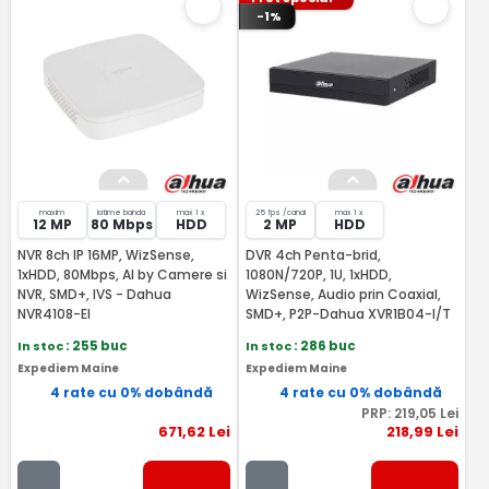
-1%
maxim
latime banda
max 1 x
25 fps /canal
max 1 x
12 MP
80 Mbps
HDD
2 MP
HDD
NVR 8ch IP 16MP, WizSense,
DVR 4ch Penta-brid,
1xHDD, 80Mbps, AI by Camere si
1080N/720P, 1U, 1xHDD,
NVR, SMD+, IVS - Dahua
WizSense, Audio prin Coaxial,
NVR4108-EI
SMD+, P2P-Dahua XVR1B04-I/T
In stoc
: 255 buc
In stoc
: 286 buc
Expediem Maine
Expediem Maine
4 rate cu 0% dobândă
4 rate cu 0% dobândă
PRP:
219
,05
Lei
671
,62
Lei
218
,99
Lei