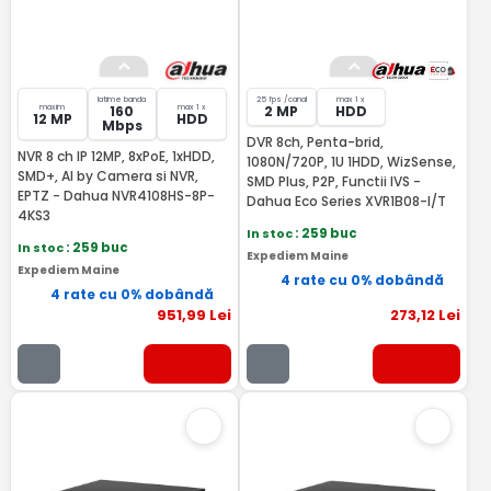
latime banda
25 fps /canal
max 1 x
maxim
max 1 x
160
2 MP
HDD
12 MP
HDD
Mbps
DVR 8ch, Penta-brid,
NVR 8 ch IP 12MP, 8xPoE, 1xHDD,
1080N/720P, 1U 1HDD, WizSense,
SMD+, AI by Camera si NVR,
SMD Plus, P2P, Functii IVS -
EPTZ - Dahua NVR4108HS-8P-
Dahua Eco Series XVR1B08-I/T
4KS3
In stoc
: 259 buc
In stoc
: 259 buc
Expediem Maine
Expediem Maine
4 rate cu 0% dobândă
4 rate cu 0% dobândă
951
,99
Lei
273
,12
Lei