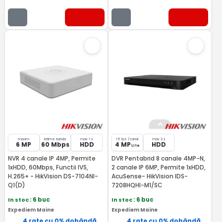
maxim
latime banda
max 1 x
15 fps /canal
max 2 x
6 MP
60 Mbps
HDD
4 MP
HDD
Lite
NVR 4 canale IP 4MP, Permite
DVR Pentabrid 8 canale 4MP-N,
1xHDD, 60Mbps, Functii IVS,
2 canale IP 6MP, Permite 1xHDD,
H.265+ - HikVision DS-7104NI-
AcuSense- HikVision IDS-
Q1(D)
7208HQHI-M1/SC
In stoc
: 6 buc
In stoc
: 6 buc
Expediem Maine
Expediem Maine
4 rate cu 0% dobândă
4 rate cu 0% dobândă