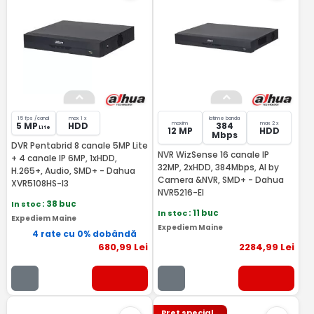
15 fps /canal
max 1 x
latime banda
maxim
max 2 x
5 MP
HDD
384
Lite
12 MP
HDD
Mbps
DVR Pentabrid 8 canale 5MP Lite
NVR WizSense 16 canale IP
+ 4 canale IP 6MP, 1xHDD,
32MP, 2xHDD, 384Mbps, AI by
H.265+, Audio, SMD+ - Dahua
Camera &NVR, SMD+ - Dahua
XVR5108HS-I3
NVR5216-EI
In stoc
: 38 buc
In stoc
: 11 buc
Expediem Maine
Expediem Maine
4 rate cu 0% dobândă
680
,99
Lei
2284
,99
Lei
Pret special