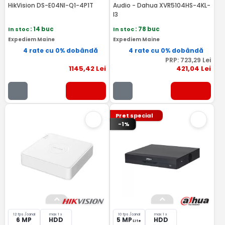
HikVision DS-E04NI-Q1-4P1T
Audio - Dahua XVR5104HS-4KL-
I3
In stoc
: 14 buc
In stoc
: 78 buc
Expediem Maine
Expediem Maine
4 rate cu 0% dobândă
4 rate cu 0% dobândă
PRP:
723
,29
Lei
1145
,42
Lei
421
,04
Lei
Pret special
-1%
12 fps /canal
max 1 x
10 fps /canal
max 1 x
6 MP
HDD
5 MP
HDD
Lite