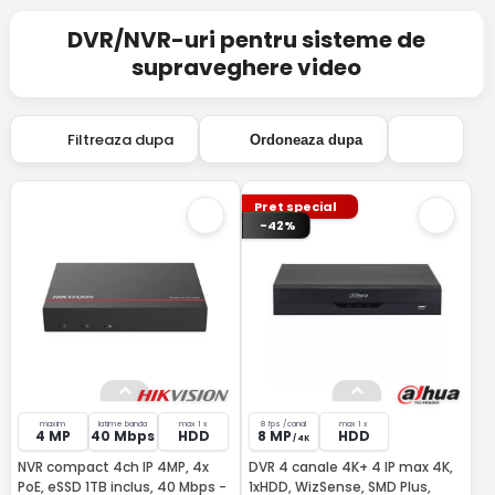
DVR/NVR-uri pentru sisteme de
supraveghere video
Filtreaza dupa
Ordoneaza dupa
Pret special
-42%
maxim
latime banda
max 1 x
8 fps /canal
max 1 x
4 MP
40 Mbps
HDD
8 MP
HDD
/ 4K
NVR compact 4ch IP 4MP, 4x
DVR 4 canale 4K+ 4 IP max 4K,
PoE, eSSD 1TB inclus, 40 Mbps -
1xHDD, WizSense, SMD Plus,