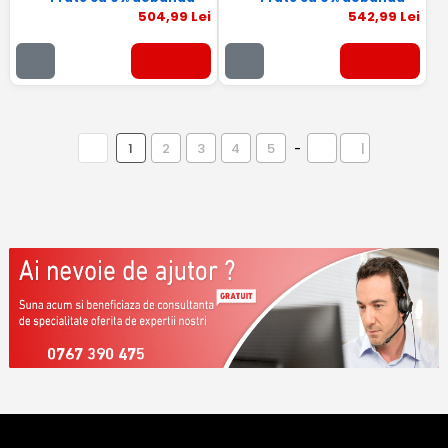
504
,99
Lei
542
,99
Lei
1
2
3
4
5
-
|
0767 390 475