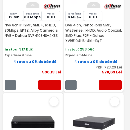
maxim
latime banda
max 1 x
15 fps /canal
max 1 x
12 MP
80 Mbps
HDD
8 MP
HDD
/ 4K
NVR 8ch IP 12MP, SMD+, 1xHDD,
DVR 4 ch, Penta-brid 5MP,
80Mbps, EPTZ, AI by Camera si
WizSense, 1xHDD, Audio Coaxial,
NVR - Dahua NVR4108HS-4KS3
SMD Plus, P2P - Dahua
XVR5104HS-4KL-I3/T
In stoc
: 317 buc
In stoc
: 258 buc
Expediem Maine
Expediem Maine
4 rate cu 0% dobândă
4 rate cu 0% dobândă
PRP:
723
,29
Lei
530
,13
Lei
578
,63
Lei