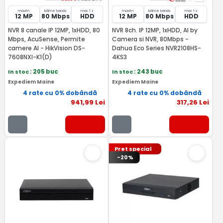
maxim
latime banda
max 1 x
maxim
latime banda
max 1 x
12 MP
80 Mbps
HDD
12 MP
80 Mbps
HDD
NVR 8 canale IP 12MP, 1xHDD, 80
NVR 8ch. IP 12MP, 1xHDD, AI by
Mbps, AcuSense, Permite
Camera si NVR, 80Mbps -
camere AI - HikVision DS-
Dahua Eco Series NVR2108HS-
7608NXI-K1(D)
4KS3
In stoc
: 205 buc
In stoc
: 243 buc
Expediem Maine
Expediem Maine
4 rate cu 0% dobândă
4 rate cu 0% dobândă
941
,99
Lei
317
,26
Lei
Pret special
-20%