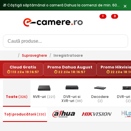
✕
0
0
/
Supraveghere
/
Inregistratoare
Cloud Gratis
Promo Dahua August
Promo Hikvisio
⏱ 113 Zile 19:16:57
⏱ 22 Zile 18:16:57
⏱ 22 Zile 18:1
Toate
(326)
NVR-uri
(221)
DVR-uri si
Decodere
DVR-uri
XVR-uri
(98)
(2)
(2)
Toți producătorii
(330)