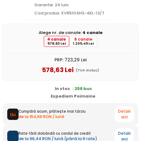
Garantie: 24 luni
Cod produs: XVR5104HS-4KL-I3/T
Alege nr. de canale:
4 canale
4 canale
8 canale
578,63 Lei
1.205,49 Lei
PRP:
723
,29
Lei
578
,63
Lei
(TVA inclus)
In stoc
: 258 buc
Expediem Poimaine
Detalii
Cumpără acum, plătește mai târziu
de la 154,66 RON / lună
aici
Detalii
Rate fără dobândă cu cardul de credit
de la 96,44 RON / lună (până la 6 rate)
aici