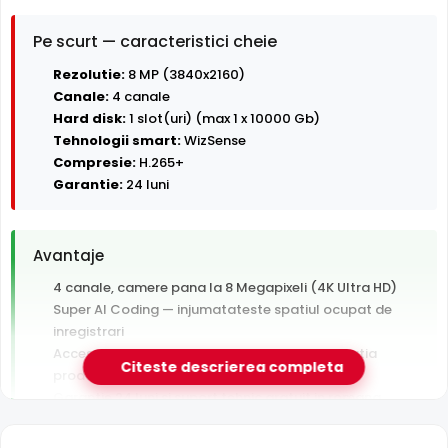
Pe scurt — caracteristici cheie
Rezolutie:
8 MP (3840x2160)
Canale:
4 canale
Hard disk:
1 slot(uri) (max 1 x 10000 Gb)
Tehnologii smart:
WizSense
Compresie:
H.265+
Garantie:
24 luni
Avantaje
4 canale, camere pana la 8 Megapixeli (4K Ultra HD)
Super AI Coding — injumatateste spatiul ocupat de
inregistrari
Acces de pe telefon din orice retea, prin aplicatia
Citeste descrierea completa
producatorului (P2P)
Garantie 24 luni si suport tehnic gratuit in romana