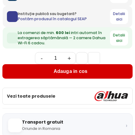
Detalii
Instituție publică sau bugetară?
Postăm produsul în catalogul SEAP
aici
La comenzi de min.
600 lei
intri automat în
Detalii
extragerea săptămânală — 2 camere Dahua
aici
Wi-Fi 6 cadou.
-
+
Adauga in cos
Vezi toate produsele
Transport gratuit
›
Oriunde in Romania