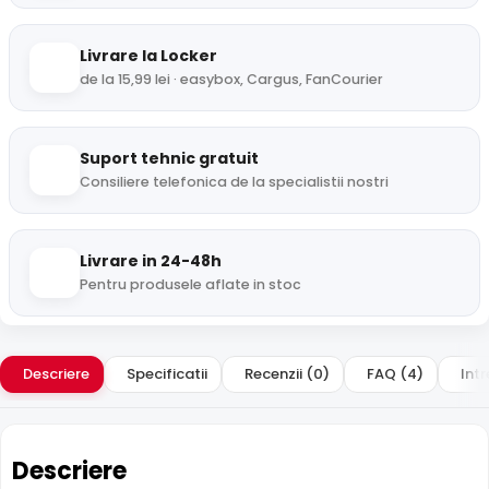
Livrare la Locker
de la 15,99 lei · easybox, Cargus, FanCourier
Suport tehnic gratuit
Consiliere telefonica de la specialistii nostri
Livrare in 24-48h
Pentru produsele aflate in stoc
Descriere
Specificatii
Recenzii (0)
FAQ (4)
Intr
Descriere