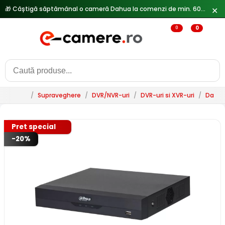
🎁 Câștigă săptămânal o cameră Dahua la comenzi de min. 600 lei —
✕
0
0
/
Supraveghere
/
DVR/NVR-uri
/
DVR-uri si XVR-uri
/
Dahu
Pret special
-20%