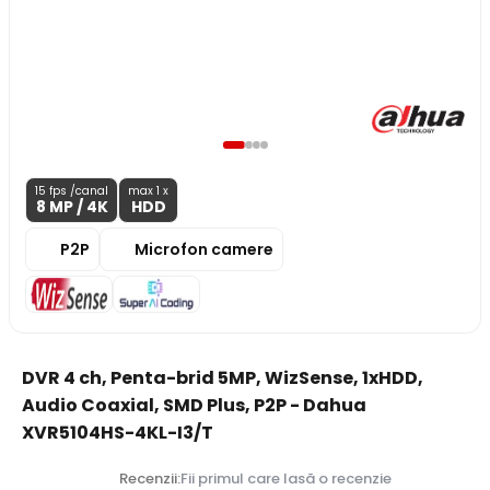
15 fps /canal
max 1 x
8 MP
/ 4K
HDD
P2P
Microfon camere
DVR 4 ch, Penta-brid 5MP, WizSense, 1xHDD,
Audio Coaxial, SMD Plus, P2P - Dahua
XVR5104HS-4KL-I3/T
Recenzii:
Fii primul care lasă o recenzie