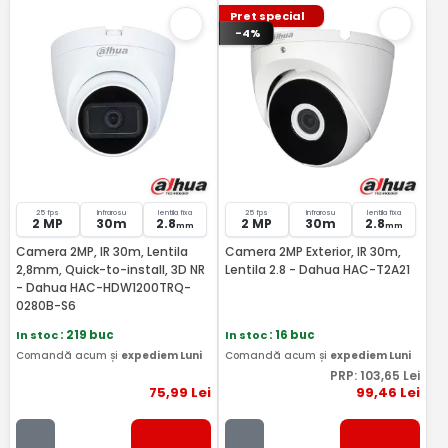
Pret special
-4%
25 fps
Infrarosu
lentila fixa
25 fps
Infrarosu
lentila fixa
2 MP
30m
2.8
2 MP
30m
2.8
mm
mm
Camera 2MP, IR 30m, Lentila
Camera 2MP Exterior, IR 30m,
2,8mm, Quick-to-install, 3D NR
Lentila 2.8 - Dahua HAC-T2A21
- Dahua HAC-HDW1200TRQ-
0280B-S6
In stoc
: 219 buc
In stoc
: 16 buc
Comandă acum și
expediem Luni
Comandă acum și
expediem Luni
PRP:
103
,65
Lei
75
,99
Lei
99
,46
Lei