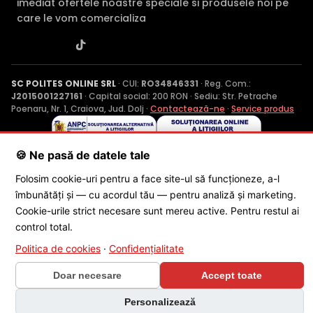
imediat ofertele noastre speciale si produsele noi pe
care le vom comercializa
SC POLITES ONLINE SRL
· CUI:
RO34846331
· Reg. Com.:
J2015001227161
· Capital social: 200 RON · Sediu: Str. Petrache
Poenaru, Nr. 1, Craiova, Jud. Dolj ·
Contactează-ne
·
Service produs
🍪 Ne pasă de datele tale
© 2026 SC POLITES ONLINE SRL
Folosim cookie-uri pentru a face site-ul să funcționeze, a-l
îmbunătăți și — cu acordul tău — pentru analiză și marketing.
Cookie-urile strict necesare sunt mereu active. Pentru restul ai
control total.
Politica de cookies
·
Confidențialitate
×
🎁 CONCURS SĂPTĂMÂNAL
Doar necesare
Accept toate
Câștigă o cameră Dahua Wi-Fi 6 în
Personalizează
fiecare săptămână