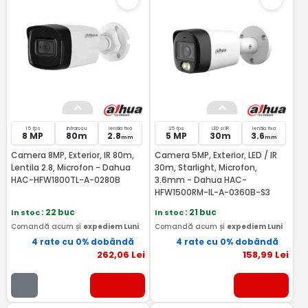
15 fps
Infrarosu
lentila fixa
25 fps
LED si IR
lentila fixa
8 MP
80m
2.8
5 MP
30m
3.6
mm
mm
Camera 8MP, Exterior, IR 80m,
Camera 5MP, Exterior, LED / IR
Lentila 2.8, Microfon - Dahua
30m, Starlight, Microfon,
HAC-HFW1800TL-A-0280B
3.6mm - Dahua HAC-
HFW1500RM-IL-A-0360B-S3
In stoc
: 22 buc
In stoc
: 21 buc
Comandă acum și
expediem Luni
Comandă acum și
expediem Luni
4 rate cu 0% dobândă
4 rate cu 0% dobândă
262
,06
Lei
158
,99
Lei