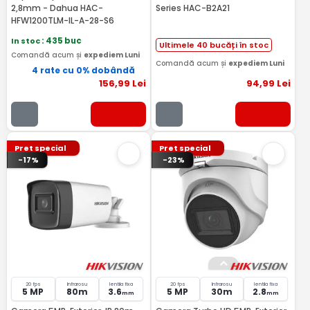
2,8mm - Dahua HAC-
Series HAC-B2A21
HFW1200TLM-IL-A-28-S6
In stoc
: 435 buc
Ultimele 40 bucăți în stoc
Comandă acum și
expediem Luni
Comandă acum și
expediem Luni
4 rate cu 0% dobândă
156
,99
Lei
94
,99
Lei
Pret special
Pret special
-17%
-23%
20 fps
Infrarosu
lentila fixa
20 fps
Infrarosu
lentila fixa
5 MP
80m
3.6
5 MP
30m
2.8
mm
mm