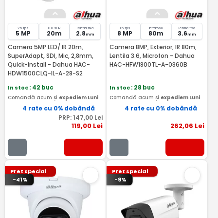
25 fps
LED si IR
lentila fixa
15 fps
Infrarosu
lentila fixa
5 MP
20m
2.8
8 MP
80m
3.6
mm
mm
Camera 5MP LED/ IR 20m,
Camera 8MP, Exterior, IR 80m,
SuperAdapt, SDI, Mic, 2,8mm,
Lentila 3.6, Microfon - Dahua
Quick-install - Dahua HAC-
HAC-HFW1800TL-A-0360B
HDW1500CLQ-IL-A-28-S2
In stoc
: 42 buc
In stoc
: 28 buc
Comandă acum și
expediem Luni
Comandă acum și
expediem Luni
4 rate cu 0% dobândă
4 rate cu 0% dobândă
PRP:
147
,00
Lei
119
,00
Lei
262
,06
Lei
Pret special
Pret special
-41%
-9%