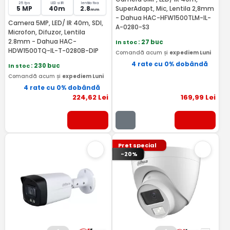
25 fps
LED si IR
lentila fixa
5 MP
40m
2.8
SuperAdapt, Mic, Lentila 2,8mm
mm
- Dahua HAC-HFW1500TLM-IL-
Camera 5MP, LED/ IR 40m, SDI,
A-0280-S3
Microfon, Difuzor, Lentila
2.8mm - Dahua HAC-
In stoc
: 27 buc
HDW1500TQ-IL-T-0280B-DIP
Comandă acum și
expediem Luni
4 rate cu 0% dobândă
In stoc
: 230 buc
Comandă acum și
expediem Luni
4 rate cu 0% dobândă
224
,62
Lei
169
,99
Lei
Pret special
-20%