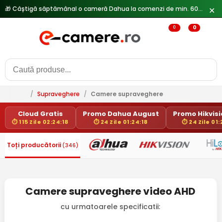
✕
0
0
/
Supraveghere
/
Camere supraveghere
Cloud Gratis
Promo Dahua August
Promo Hikvisio
⏱ 115 Zile 02:24:18
⏱ 24 Zile 01:24:18
⏱ 24 Zile 01:
Toți producătorii
(346)
Camere supraveghere video AHD
cu urmatoarele specificatii: