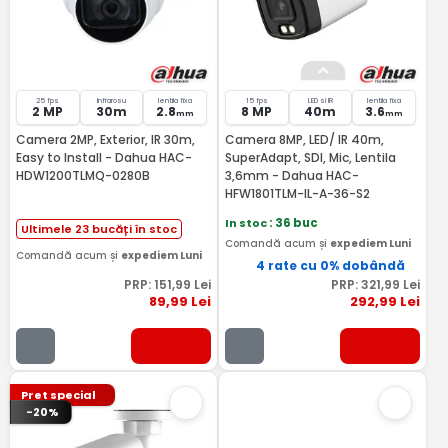
25 fps
Infrarosu
lentila fixa
15 fps
LED si IR
lentila fixa
2 MP
30m
2.8
8 MP
40m
3.6
mm
mm
Camera 2MP, Exterior, IR 30m,
Camera 8MP, LED/ IR 40m,
Easy to Install - Dahua HAC-
SuperAdapt, SDI, Mic, Lentila
HDW1200TLMQ-0280B
3,6mm - Dahua HAC-
HFW1801TLM-IL-A-36-S2
In stoc
: 36 buc
Ultimele 23 bucăți în stoc
Comandă acum și
expediem Luni
Comandă acum și
expediem Luni
4 rate cu 0% dobândă
PRP:
151
,99
Lei
PRP:
321
,99
Lei
89
,99
Lei
292
,99
Lei
Pret special
-20%