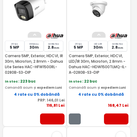
25 fps
Infrarosu
lentila fixa
25 fps
LED si IR
lentila fixa
5 MP
30m
2.8
5 MP
30m
2.8
mm
mm
Camera 5MP, Exterior, HDCVI, IR
Camera 5MP, Exterior, HDCVI,
30m, Microfon, 2.8mm - Dahua
LED/IR 30m, Microfon, 2.8mm -
Lite Series HAC-HFW1500RL-
Dahua HAC-HDW1500TLMQ-IL-
0280B-S3-DIP
A-0280B-S3-DIP
In stoc
: 223 buc
In stoc
: 22 buc
Comandă acum și
expediem Luni
Comandă acum și
expediem Luni
4 rate cu 0% dobândă
4 rate cu 0% dobândă
PRP:
146
,01
Lei
116
,81
Lei
168
,47
Lei