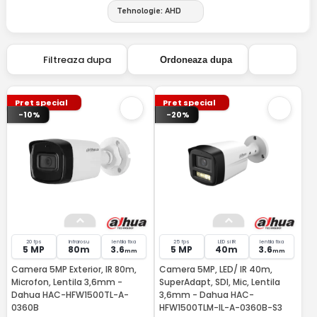
Tehnologie: AHD
Filtreaza dupa
Ordoneaza dupa
Pret special
Pret special
-10%
-20%
20 fps
Infrarosu
lentila fixa
25 fps
LED si IR
lentila fixa
5 MP
80m
3.6
5 MP
40m
3.6
mm
mm
Camera 5MP Exterior, IR 80m,
Camera 5MP, LED/ IR 40m,
Microfon, Lentila 3,6mm -
SuperAdapt, SDI, Mic, Lentila
Dahua HAC-HFW1500TL-A-
3,6mm - Dahua HAC-
0360B
HFW1500TLM-IL-A-0360B-S3