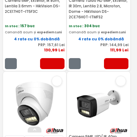
Camera 5MP, Exterior, IR 80m,
Camera Turbo HD 5MP, Exterior,
Lentila 3.6mm - HikVision DS-
IR 30m, Lentila 2.8, Microfon,
2CE17H0T-IT5F3C
Dome - HikVision DS-
2CE76H0T-ITMFS2
In stoc
: 157 buc
In stoc
: 304 buc
Comandă acum și
expediem Luni
Comandă acum și
expediem Luni
4 rate cu 0% dobândă
4 rate cu 0% dobândă
PRP:
157
,61
Lei
PRP:
144
,99
Lei
130
,99
Lei
111
,99
Lei
Camera 5MP, LED/ IR 40m,