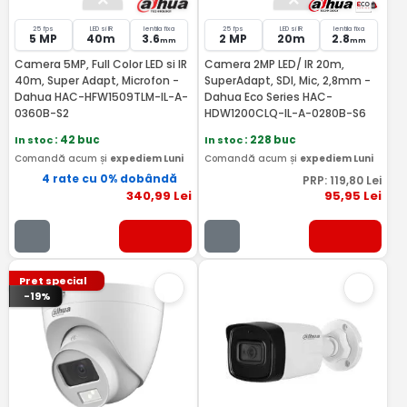
25 fps
LED si IR
lentila fixa
25 fps
LED si IR
lentila fixa
5 MP
40m
3.6
2 MP
20m
2.8
mm
mm
Camera 5MP, Full Color LED si IR
Camera 2MP LED/ IR 20m,
40m, Super Adapt, Microfon -
SuperAdapt, SDI, Mic, 2,8mm -
Dahua HAC-HFW1509TLM-IL-A-
Dahua Eco Series HAC-
0360B-S2
HDW1200CLQ-IL-A-0280B-S6
In stoc
: 42 buc
In stoc
: 228 buc
Comandă acum și
expediem Luni
Comandă acum și
expediem Luni
4 rate cu 0% dobândă
PRP:
119
,80
Lei
340
,99
Lei
95
,95
Lei
Pret special
-19%