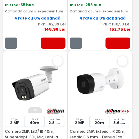
In stoc
: 55 buc
In stoc
: 253 buc
Comandă acum și
expediem Luni
Comandă acum și
expediem Luni
4 rate cu 0% dobândă
4 rate cu 0% dobândă
PRP:
162
,99
Lei
PRP:
190
,93
Lei
145
,98
Lei
152
,75
Lei
25 fps
LED si IR
lentila fixa
25 fps
Infrarosu
lentila fixa
2 MP
40m
2.8
2 MP
20m
3.6
mm
mm
Camera 2MP, LED/ IR 40m,
Camera 2MP, Exterior, IR 20m,
SuperAdapt, SDI, Mic, Lentila
Lentila 3.6 mm - Dahua Eco