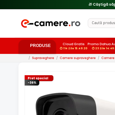
Cloud Gratis
Promo Dahua Au
PRODUSE
⏱ 114 Zile 15:49:18
⏱ 23 Zile 14:49:
/
Supraveghere
/
Camere supraveghere
/
Camere 
Pret special
-36%