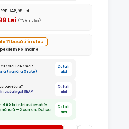
PRP:
148
,99
Lei
99
Lei
(TVA inclus)
le 11 bucăți în stoc
xpediem Poimaine
Detalii
cu cardul de credit
lună (până la 6 rate)
aici
Detalii
 sau bugetară?
în catalogul SEAP
aici
n.
600 lei
intri automat în
Detalii
ămânală — 2 camere Dahua
aici