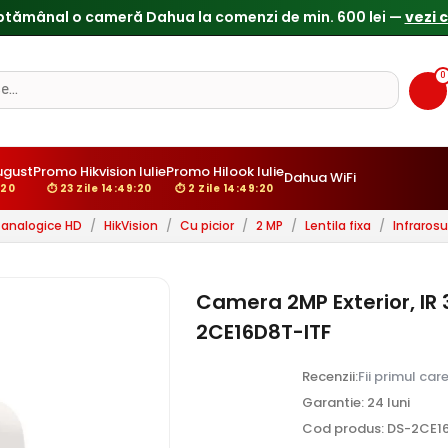
0
gust
Promo Hikvision Iulie
Promo Hilook Iulie
Dahua WiFi
18
⏱ 23 Zile 14:49:18
⏱ 2 Zile 14:49:18
analogice HD
/
HikVision
/
Cu picior
/
2 MP
/
Lentila fixa
/
Infraros
Camera 2MP Exterior, IR 3
2CE16D8T-ITF
Recenzii:
Fii primul car
Garantie: 24 luni
Cod produs: DS-2CE1