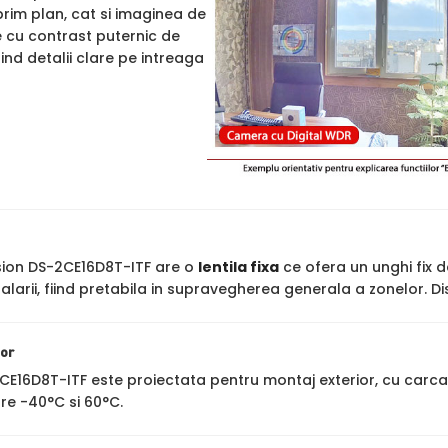
rim plan, cat si imaginea de
e cu contrast puternic de
rind detalii clare pe intreaga
ion DS-2CE16D8T-ITF are o
lentila fixa
ce ofera un unghi fix de
larii, fiind pretabila in supravegherea generala a zonelor. D
ior
2CE16D8T-ITF este proiectata pentru montaj exterior, cu carc
re -40°C si 60°C.