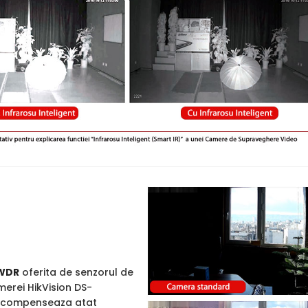
WDR
oferita de senzorul de
merei HikVision DS-
, compenseaza atat