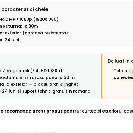
 caracteristici cheie
e:
2 MP / 1080p (1920x1080)
nocturna:
IR 30m
e:
exterior (carcasa rezistenta)
e:
24 luni
De luat in 
e 2 Megapixeli (Full HD 1080p)
Tehnolog
octurna in infrarosu pana la 30 m
conectea
ta la exterior — ploaie, praf si inghet
 24 luni si suport tehnic gratuit in romana
o recomanda acest produs pentru:
curtea si exteriorul case