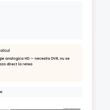
calcul
ie analogica HD — necesita DVR, nu se
za direct la retea
i.