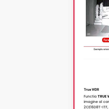
True WDR
Functia
TRUE 
imagine al ca
2CE16D8T-ITF