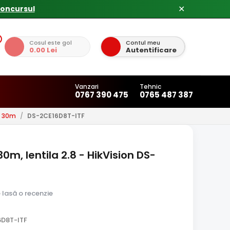
✕
Cosul este gol
Contul meu
0.00 Lei
Autentificare
Vanzari
Tehnic
0767 390 475
0765 487 387
u 30m
/
DS-2CE16D8T-ITF
0m, lentila 2.8 - HikVision DS-
e lasă o recenzie
6D8T-ITF