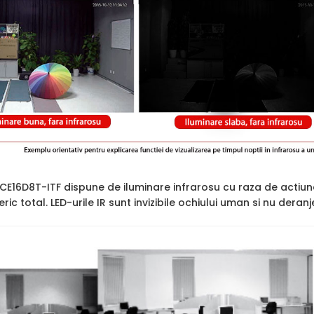
2CE16D8T-ITF dispune de iluminare infrarosu cu raza de actiu
ric total. LED-urile IR sunt invizibile ochiului uman si nu deran