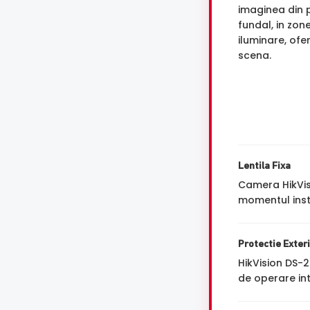
imaginea din p
fundal, in zon
iluminare, ofe
scena.
Lentila Fixa
Camera HikVis
momentul insta
Protectie Exter
HikVision DS-
de operare int