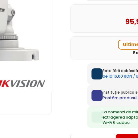
95
,
Ultime
E
Rate fără dobândă 
de la 16,00 RON / 
Instituție publică
Postăm produsul 
La comenzi de mi
extragerea săpt
Wi-Fi 6 cadou.