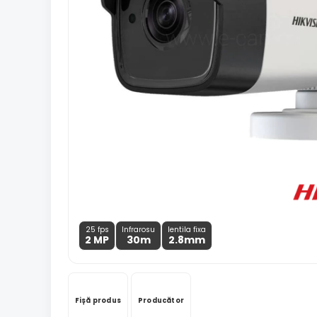
25 fps
Infrarosu
lentila fixa
2 MP
30m
2.8
mm
Fișă produs
Producător