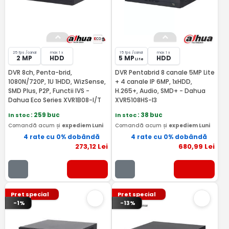
25 fps /canal
max 1 x
15 fps /canal
max 1 x
2 MP
HDD
5 MP
HDD
Lite
DVR 8ch, Penta-brid,
DVR Pentabrid 8 canale 5MP Lite
1080N/720P, 1U 1HDD, WizSense,
+ 4 canale IP 6MP, 1xHDD,
SMD Plus, P2P, Functii IVS -
H.265+, Audio, SMD+ - Dahua
Dahua Eco Series XVR1B08-I/T
XVR5108HS-I3
In stoc
: 259 buc
In stoc
: 38 buc
Comandă acum și
expediem Luni
Comandă acum și
expediem Luni
4 rate cu 0% dobândă
4 rate cu 0% dobândă
273
,12
Lei
680
,99
Lei
Pret special
Pret special
-1%
-13%