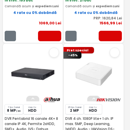
In stoc
: 153 buc
In stoc
: 21 buc
Comandă acum și
expediem Luni
Comandă acum și
expediem Luni
4 rate cu 0% dobândă
4 rate cu 0% dobândă
PRP:
1620
,84
Lei
1069
,00
Lei
1566
,99
Lei
Pret special
-45%
7 fps /canal
max 2 x
25 fps /canal
max 1 x
8 MP
HDD
2 MP
HDD
/ 4K
DVR Pentabrid 16 canale 4K+ 8
DVR 4 ch. 1080P lite+ 1 ch. IP
canale IP 4K, Permite 2xHDD,
max. 5MP, Deep Learning,
SMD+, Audio, IVS- Dahua
1xHDD, Audio - HikVision DS-