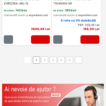
XVR5216A-4KL-I3
7104HGHI-M1
In stoc
: 142 buc
In stoc
: 169 buc
Comandă acum și
expediem Luni
Comandă acum și
expediem Luni
4 rate cu 0% dobândă
PRP:
302
,25
Lei
2565
,95
Lei
165
,99
Lei
1
2
3
4
5