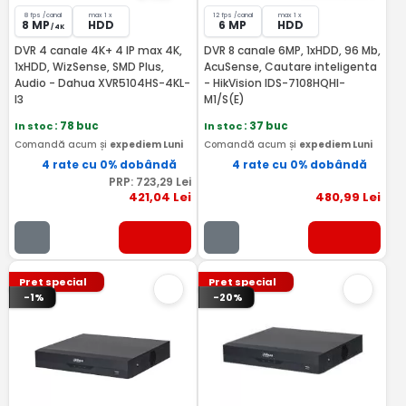
8 fps /canal
max 1 x
12 fps /canal
max 1 x
8 MP
HDD
6 MP
HDD
/ 4K
DVR 4 canale 4K+ 4 IP max 4K,
DVR 8 canale 6MP, 1xHDD, 96 Mb,
1xHDD, WizSense, SMD Plus,
AcuSense, Cautare inteligenta
Audio - Dahua XVR5104HS-4KL-
- HikVision IDS-7108HQHI-
I3
M1/S(E)
In stoc
: 78 buc
In stoc
: 37 buc
Comandă acum și
expediem Luni
Comandă acum și
expediem Luni
4 rate cu 0% dobândă
4 rate cu 0% dobândă
PRP:
723
,29
Lei
421
,04
Lei
480
,99
Lei
Pret special
Pret special
-1%
-20%