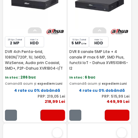
25 fps /canal
max 1 x
10 fps /canal
max 1 x
2 MP
HDD
5 MP
HDD
Lite
DVR 4ch Penta-brid,
DVR 8 canale 5MP Lite + 4
1080N/720P, 1U, 1xHDD,
canale IP max 6 MP, SMD Plus,
WizSense, Audio prin Coaxial,
functii IoT - Dahua XVR5108HS-
SMD+, P2P-Dahua XVR1B04-I/T
I2
In stoc
: 286 buc
In stoc
: 6 buc
Comandă acum și
expediem Luni
Comandă acum și
expediem Luni
4 rate cu 0% dobândă
4 rate cu 0% dobândă
PRP:
219
,05
Lei
PRP:
515
,99
Lei
218
,99
Lei
449
,99
Lei