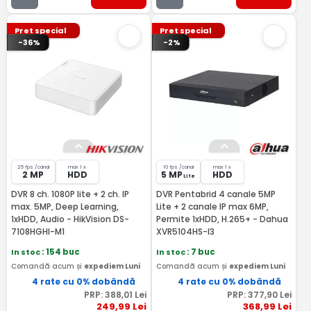
Pret special
Pret special
-36%
-2%
25 fps /canal
max 1 x
10 fps /canal
max 1 x
2 MP
HDD
5 MP
HDD
Lite
DVR 8 ch. 1080P lite + 2 ch. IP
DVR Pentabrid 4 canale 5MP
max. 5MP, Deep Learning,
Lite + 2 canale IP max 6MP,
1xHDD, Audio - HikVision DS-
Permite 1xHDD, H.265+ - Dahua
7108HGHI-M1
XVR5104HS-I3
In stoc
: 154 buc
In stoc
: 7 buc
Comandă acum și
expediem Luni
Comandă acum și
expediem Luni
4 rate cu 0% dobândă
4 rate cu 0% dobândă
PRP:
388
,01
Lei
PRP:
377
,90
Lei
249
,99
Lei
368
,99
Lei