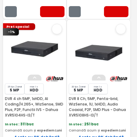
Pret special
-1%
25 fps /canal
max 1 x
20 fps /canal
max 1 x
5 MP
HDD
5 MP
HDD
DVR 4 ch 5MP, 1xHDD, AI
DVR 8 Ch, 5MP, Penta-brid,
Coding/H.265+, WizSense, SMD
WizSense, 1U, 1xHDD, Audio
Plus, P2P, Functii IVS - Dahua
Coaxial, P2P, SMD Plus - Dahua
XVR5104HS-I3/T
XVR5108HS-I3/T
In stoc
: 311 buc
In stoc
: 251 buc
Comandă acum și
expediem Luni
Comandă acum și
expediem Luni