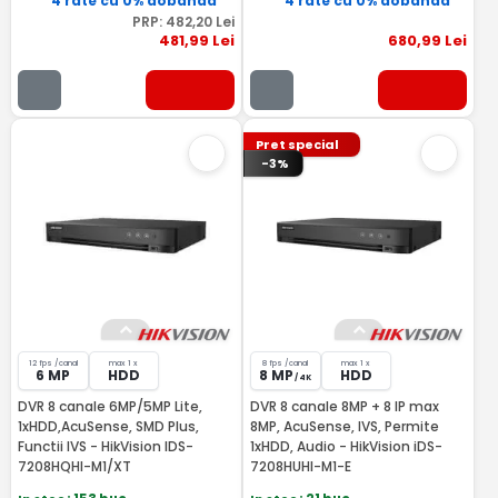
4 rate cu 0% dobândă
4 rate cu 0% dobândă
PRP:
482
,20
Lei
481
,99
Lei
680
,99
Lei
Pret special
-3%
12 fps /canal
max 1 x
8 fps /canal
max 1 x
6 MP
HDD
8 MP
HDD
/ 4K
DVR 8 canale 6MP/5MP Lite,
DVR 8 canale 8MP + 8 IP max
1xHDD,AcuSense, SMD Plus,
8MP, AcuSense, IVS, Permite
Functii IVS - HikVision IDS-
1xHDD, Audio - HikVision iDS-
7208HQHI-M1/XT
7208HUHI-M1-E