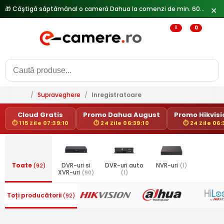
🎁 Câștigă săptămânal o cameră Dahua la comenzi de min. 600 lei —
✕
0
0
/
Supraveghere
/
Inregistratoare
Cloud Gratis
Promo Dahua August
Promo Hikvisio
⏱ 115 Zile 07:39:10
⏱ 24 Zile 06:39:10
⏱ 24 Zile 06:
Toate
(92)
DVR-uri si
DVR-uri auto
NVR-uri
(1)
XVR-uri
(90)
(1)
Toți producătorii
(92)