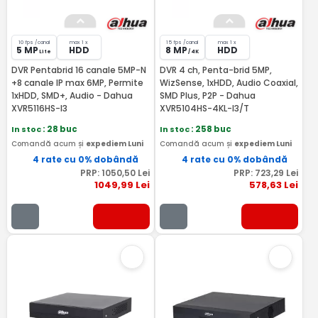
10 fps /canal
max 1 x
15 fps /canal
max 1 x
5 MP
HDD
8 MP
HDD
Lite
/ 4K
DVR Pentabrid 16 canale 5MP-N
DVR 4 ch, Penta-brid 5MP,
+8 canale IP max 6MP, Permite
WizSense, 1xHDD, Audio Coaxial,
1xHDD, SMD+, Audio - Dahua
SMD Plus, P2P - Dahua
XVR5116HS-I3
XVR5104HS-4KL-I3/T
In stoc
: 28 buc
In stoc
: 258 buc
Comandă acum și
expediem Luni
Comandă acum și
expediem Luni
4 rate cu 0% dobândă
4 rate cu 0% dobândă
PRP:
1050
,50
Lei
PRP:
723
,29
Lei
1049
,99
Lei
578
,63
Lei