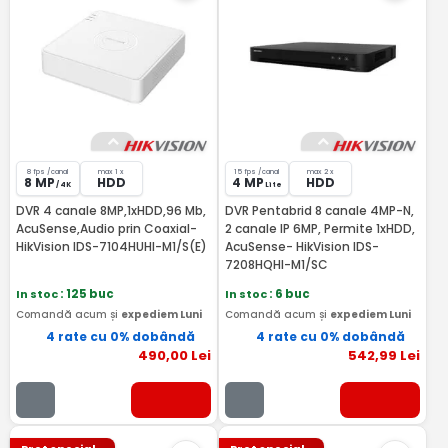
8 fps /canal
max 1 x
15 fps /canal
max 2 x
8 MP
HDD
4 MP
HDD
/ 4K
Lite
DVR 4 canale 8MP,1xHDD,96 Mb,
DVR Pentabrid 8 canale 4MP-N,
AcuSense,Audio prin Coaxial-
2 canale IP 6MP, Permite 1xHDD,
HikVision IDS-7104HUHI-M1/S(E)
AcuSense- HikVision IDS-
7208HQHI-M1/SC
In stoc
: 125 buc
In stoc
: 6 buc
Comandă acum și
expediem Luni
Comandă acum și
expediem Luni
4 rate cu 0% dobândă
4 rate cu 0% dobândă
490
,00
Lei
542
,99
Lei