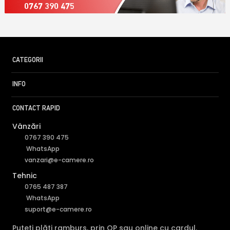
0767 390 475
CATEGORII
INFO
CONTACT RAPID
Vânzări
0767 390 475
WhatsApp
vanzari@e-camere.ro
Tehnic
0765 487 387
WhatsApp
suport@e-camere.ro
Puteți plăti ramburs, prin OP sau online cu cardul.