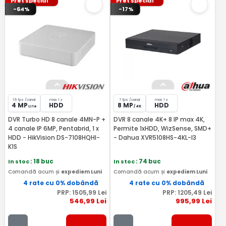
Pret special
Pret special
-64%
-17%
15 fps /canal
max 1 x
7 fps /canal
max 1 x
4 MP
HDD
8 MP
HDD
Lite
/ 4K
DVR Turbo HD 8 canale 4MN-P +
DVR 8 canale 4K+ 8 IP max 4K,
4 canale IP 6MP, Pentabrid, 1 x
Permite 1xHDD, WizSense, SMD+
HDD - HikVision DS-7108HQHI-
- Dahua XVR5108HS-4KL-I3
K1S
In stoc
: 18 buc
In stoc
: 74 buc
Comandă acum și
expediem Luni
Comandă acum și
expediem Luni
4 rate cu 0% dobândă
4 rate cu 0% dobândă
PRP:
1505
,99
Lei
PRP:
1205
,49
Lei
546
,99
Lei
995
,99
Lei