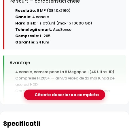
Pe scurt — caracteristici cheie
Rezolutie:
8 MP (3840x2160)
Canale:
4 canale
Hard disk:
1 slot(uri) (max 1 x 10000 Gb)
Tehnologii smart:
AcuSense
Compresie:
H.265
Garantie:
24 luni
Avantaje
4 canale, camere pana la 8 Megapixeli (4K Ultra HD)
Compresie H.265+ — arhiva video de 2x mai lunga pe
acelasi HDD
Garantie 24 luni si suport tehnic gratuit in romana
Citeste descrierea completa
De luat in calcul
Hard disk-ul nu este inclus — se achizitioneaza separat
Fara switch PoE integrat — camerele au nevoie de
Specificatii
switch sau alimentare separata