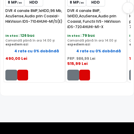
8 MP
HDD
8 MP
HDD
8
/ 4K
/ 4K
DVR 4 canale 8MP,1xHDD,96 Mb,
DVR 4 canale 8MP,
DV
AcuSense,Audio prin Coaxial-
1xHDD,AcuSense,Audio prin
H.
HikVision IDS-7104HUHI-M1/S(E)
Coaxial, Functii IVS- HikVision
pr
iDS-7204HUHI-M1-X
72
In stoc
: 126 buc
In stoc
: 79 buc
In
Comandă până în ora 14:00 și
Comandă până în ora 14:00 și
Co
expediem azi
expediem azi
ex
4 rate cu 0% dobândă
4 rate cu 0% dobândă
490
,00
Lei
14
PRP:
986
,99
Lei
515
,99
Lei