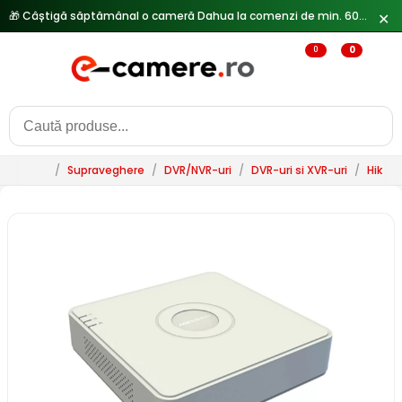
✕
🔥
Reduceri de pana la 25% doar in luna iulie → Vezi ofertele
0
0
/
Supraveghere
/
DVR/NVR-uri
/
DVR-uri si XVR-uri
/
HikVis