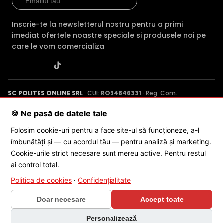
Inscrie-te la newsletterul nostru pentru a primi
imediat ofertele noastre speciale si produsele noi pe
care le vom comercializa
SC POLITES ONLINE SRL
· CUI:
RO34846331
· Reg. Com.:
J2015001227161
· Capital social: 200 RON · Sediu: Str. Petrache
Poenaru, Nr. 1, Craiova, Jud. Dolj ·
Contactează-ne
·
Service produs
🍪 Ne pasă de datele tale
Folosim cookie-uri pentru a face site-ul să funcționeze, a-l
îmbunătăți și — cu acordul tău — pentru analiză și marketing.
© 2026 SC POLITES ONLINE SRL
Cookie-urile strict necesare sunt mereu active. Pentru restul
ai control total.
Politica de cookies
·
Confidențialitate
Doar necesare
Accept toate
×
Personalizează