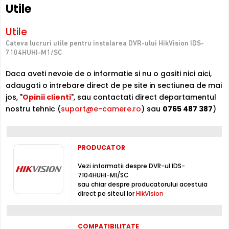
HIKVISION IDS-7104HUHI-M1/SC este un DVR cu 4 canale
Utile
video
, ce poate inregistra imagini provenite de la camere
de supraveghere ce au o rezolutie maxima de 8
Utile
Megapixeli, cu maxim 8 de cadre/secunda/canal.
Cateva lucruri utile pentru instalarea DVR-ului HikVision IDS-
7104HUHI-M1/SC
Tehnologie
DVR-ul permite conectarea unor camere cu tehnologie
Daca aveti nevoie de o informatie si nu o gasiti nici aici,
HDCVI, HDTVI, AHD, ANALOGICA, IP . Pentru echipamentele
adaugati o intrebare direct de pe site in sectiunea de mai
compatibile, puteti gasi in tabul "Utile" link-uri catre
jos, "
Opinii clienti
", sau contactati direct departamentul
fiecare echipamente din fiecare tehnologie.
nostru tehnic (
suport@e-camere.ro
) sau
0765 487 387
)
Inregistrare
Puteti inregistra imagini de la camere de supraveghere
PRODUCATOR
video, pe acest DVR, folosind compresia H.265 Pro+ /
H.265 Pro / H.265 / H.264+ / H.264, non-stop sau chiar
Vezi informatii despre DVR-ul IDS-
dupa un orar (fortat, la detectie miscare, lipsa semnal
7104HUHI-M1/SC
video, mascare camera, etc.), folosind un hard disk intern,
sau chiar despre producatorului acestuia
neinclus in pachet (maxim 1 x 10000 Gb, neinclus)
direct pe siteul lor
HikVision
Intrari Audio
COMPATIBILITATE
Inregistratorul este conceput cu o singura intrare audio,