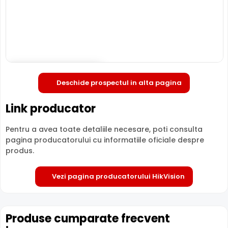
Compresie
H.265
H.265
H.2
Garantie
24 luni
24 luni
24 l
Comparatie detaliata:
HikVision IDS-7104HUHI-M1/SC vs
HikVision IDS-7104HUHI-M1/S(E) →
·
HikVision IDS-
7104HUHI-M1/SC vs HikVision iDS-7204HUHI-M1-X →
·
Deschide in fullscreen
HikVision IDS-7104HUHI-M1/SC vs HikVision IDS-
Deschide prospectul in alta pagina
7204HUHI-M2/XT →
Link producator
Pentru a avea toate detaliile necesare, poti consulta
pagina producatorului cu informatiile oficiale despre
produs.
Vezi pagina producatorului HikVision
Produse cumparate frecvent