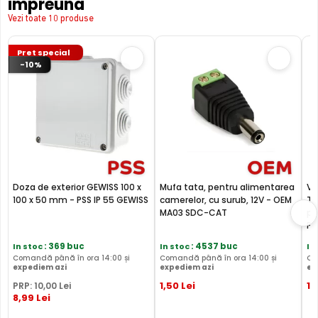
impreuna
Vezi toate 10 produse
Pret special
-10%
Doza de exterior GEWISS 100 x
Mufa tata, pentru alimentarea
Vi
100 x 50 mm - PSS IP 55 GEWISS
camerelor, cu surub, 12V - OEM
TV
MA03 SDC-CAT
pr
PF
In stoc
: 369 buc
In stoc
: 4537 buc
In
Comandă până în ora 14:00 și
Comandă până în ora 14:00 și
Co
expediem azi
expediem azi
ex
1
,50
Lei
17
PRP:
10
,00
Lei
8
,99
Lei