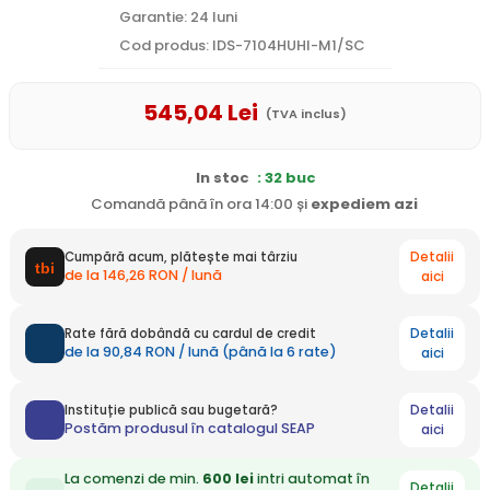
Garantie: 24 luni
Cod produs: IDS-7104HUHI-M1/SC
545
,04
Lei
(TVA inclus)
In stoc
: 32 buc
Comandă până în ora 14:00 și
expediem
azi
Detalii
Cumpără acum, plătește mai târziu
de la 146,26 RON / lună
aici
Detalii
Rate fără dobândă cu cardul de credit
de la 90,84 RON / lună (până la 6 rate)
aici
Detalii
Instituție publică sau bugetară?
Postăm produsul în catalogul SEAP
aici
La comenzi de min.
600 lei
intri automat în
Detalii