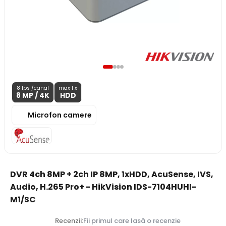
8 fps /canal
max 1 x
8 MP
/ 4K
HDD
Microfon camere
DVR 4ch 8MP + 2ch IP 8MP, 1xHDD, AcuSense, IVS,
Audio, H.265 Pro+ - HikVision IDS-7104HUHI-
M1/SC
Recenzii:
Fii primul care lasă o recenzie