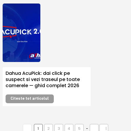
Dahua AcuPick: dai click pe
suspect si vezi traseul pe toate
camerele — ghid complet 2026
Citeste tot articolul
1
2
3
4
5
-
|