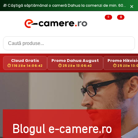
🎁 Câștigă săptămânal o cameră Dahua la comenzi de min. 600 lei —
✕
0
0
Cloud Gratis
Promo Dahua August
Promo Hikvisio
⏱ 116 Zile 14:06:41
⏱ 25 Zile 13:06:41
⏱ 25 Zile 13:
Blogul e-camere.ro