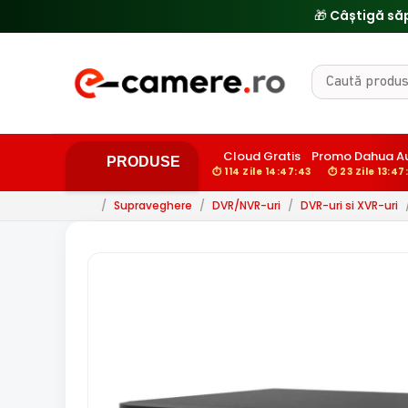
Cloud Gratis
Promo Dahua A
PRODUSE
⏱ 114 Zile 14:47:42
⏱ 23 Zile 13:47
/
Supraveghere
/
DVR/NVR-uri
/
DVR-uri si XVR-uri