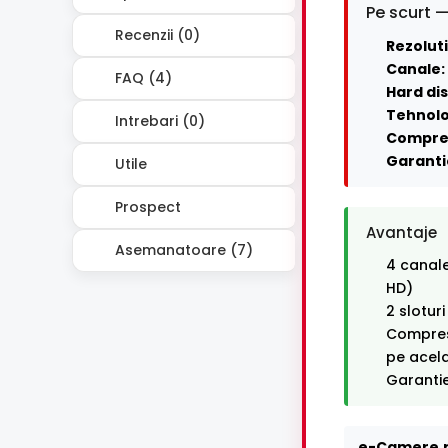
Pe scurt —
Recenzii (0)
Rezoluti
Canale:
FAQ (4)
Hard dis
Tehnolo
Intrebari (0)
Compre
Garanti
Utile
Prospect
Avantaje
Asemanatoare (7)
4 canale
HD)
2 slotur
Compresi
pe acel
Garantie
e-Camere.r