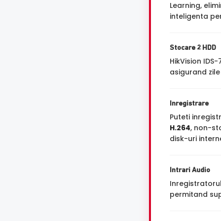
Learning, eli
inteligenta pe
Stocare 2 HDD
HikVision IDS
asigurand zile
Inregistrare
Puteti inregi
H.264
, non-st
disk-uri inter
Intrari Audio
Inregistrator
permitand sup