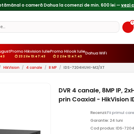
0
ugust
Promo Hikvision Iulie
Promo Hilook Iulie
Dahua WiFi
:42
⏱ 23 Zile 13:47:42
⏱ 2 Zile 13:47:42
/
HikVision
/
4 canale
/
8 MP
/
IDS-7204HUHI-M2/XT
DVR 4 canale, 8MP IP, 2x
prin Coaxial - HikVisio
Recenzii:
Fii primul car
Garantie: 24 luni
Cod produs: IDS-720