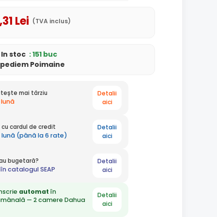
,31
Lei
(TVA inclus)
In stoc
: 151 buc
xpediem Poimaine
Detalii
tește mai târziu
 lună
aici
Detalii
cu cardul de credit
 lună (până la 6 rate)
aici
Detalii
 sau bugetară?
în catalogul SEAP
aici
nscrie
automat
în
Detalii
ămânală — 2 camere Dahua
aici