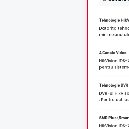
Tehnologie Hik
Datorita tehn
minimizand ala
4 Canale Video
HikVision IDS
pentru sisteme
Tehnologie DVR
DVR-ul HikVis
. Pentru echip
SMD Plus (Smart
HikVision IDS