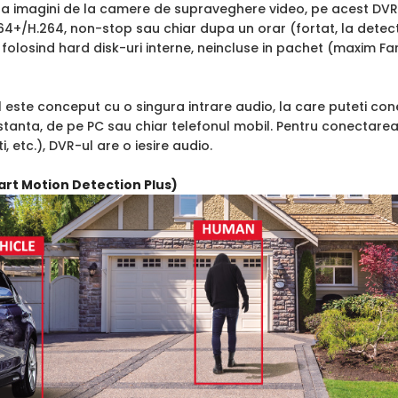
stra imagini de la camere de supraveghere video, pe acest DV
64+/H.264, non-stop sau chiar dupa un orar (fortat, la detec
 folosind hard disk-uri interne, neincluse in pachet (maxim Fa
ul este conceput cu o singura intrare audio, la care puteti 
istanta, de pe PC sau chiar telefonul mobil. Pentru conectar
i, etc.), DVR-ul are o iesire audio.
rt Motion Detection Plus)