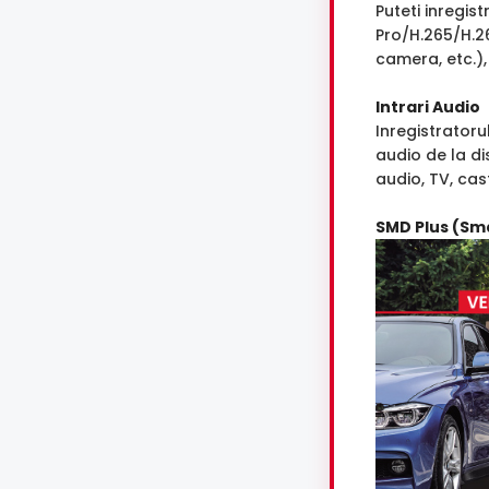
Puteti inregi
Pro/H.265/H.2
camera, etc.),
Intrari Audio
Inregistrator
audio de la d
audio, TV, cast
SMD Plus (Sma