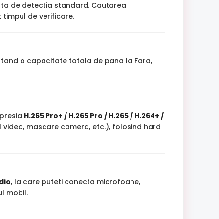
fata de detectia standard. Cautarea
timpul de verificare.
rtand o capacitate totala de pana la Fara,
mpresia
H.265 Pro+ / H.265 Pro / H.265 / H.264+ /
l video, mascare camera, etc.), folosind hard
udio
, la care puteti conecta microfoane,
l mobil.