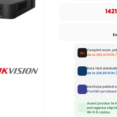
1421
E
Cumpără acum, plă
de la 365,33 RON /
Rate fără dobândă 
de la 236,89 RON /
Instituție publică
Postăm produsul 
Acest produs te î
extragerea săpt
Wi-Fi 6 cadou.