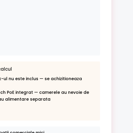
calcul
-ul nu este inclus — se achizitioneaza
tch PoE integrat — camerele au nevoie de
au alimentare separata
atii comerciale mici.