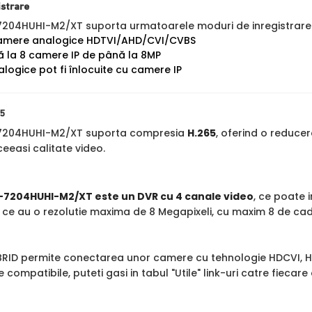
istrare
-7204HUHI-M2/XT suporta urmatoarele moduri de inregistrare
camere analogice HDTVI/AHD/CVI/CVBS
ă la 8 camere IP de până la 8MP
logice pot fi înlocuite cu camere IP
5
S-7204HUHI-M2/XT suporta compresia
H.265
, oferind o reduce
ceeasi calitate video.
S-7204HUHI-M2/XT este un DVR cu 4 canale video
, ce poate 
ce au o rezolutie maxima de 8 Megapixeli, cu maxim 8 de c
RID permite conectarea unor camere cu tehnologie HDCVI, HD
compatibile, puteti gasi in tabul "Utile" link-uri catre fiecar