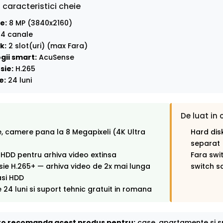
 caracteristici cheie
e:
8 MP (3840x2160)
4 canale
k:
2 slot(uri) (max Fara)
gii smart:
AcuSense
sie:
H.265
e:
24 luni
De luat in 
, camere pana la 8 Megapixeli (4K Ultra
Hard disk
separat
i HDD pentru arhiva video extinsa
Fara swi
e H.265+ — arhiva video de 2x mai lunga
switch s
asi HDD
 24 luni si suport tehnic gratuit in romana
o recomanda acest produs pentru:
case, apartamente si sp