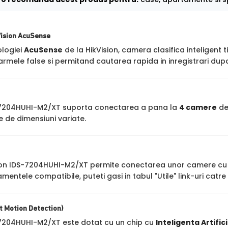
Vision AcuSense
ologiei
AcuSense
de la HikVision, camera clasifica inteligent t
rmele false si permitand cautarea rapida in inregistrari dupa
-7204HUHI-M2/XT suporta conectarea a pana la
4 camere
de 
 de dimensiuni variate.
ion IDS-7204HUHI-M2/XT permite conectarea unor camere cu
amentele compatibile, puteti gasi in tabul "Utile" link-uri cat
 Motion Detection)
-7204HUHI-M2/XT este dotat cu un chip cu
Inteligenta Artific