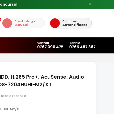
✕
Cosul este gol
Contul meu
0.00 Lei
Autentificare
Vanzari
Tehnic
0767 390 475
0765 487 387
HDD, H.265 Pro+, AcuSense, Audio
n IDS-7204HUHI-M2/XT
e lasă o recenzie
4HUHI-M2/XT