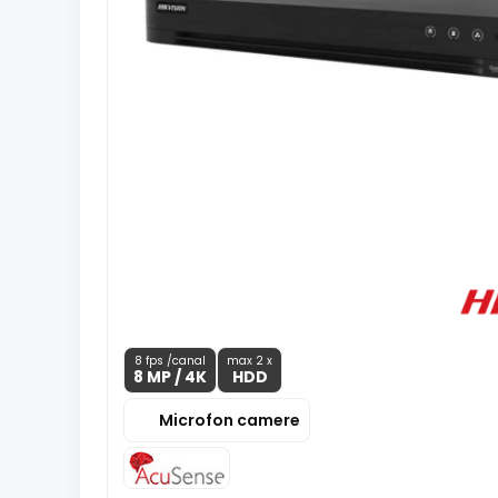
8 fps /canal
max 2 x
8 MP
/ 4K
HDD
Microfon camere