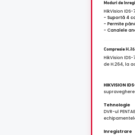
Moduri de Inreg
HikVision IDS
- Suportă 4 
- Permite pân
- Canalele ana
Compresie H.26
HikVision ID
de H.264, la a
HIKVISION ID
supraveghere 
Tehnologie
DVR-ul PENTAB
echipamentele 
Inregistrare