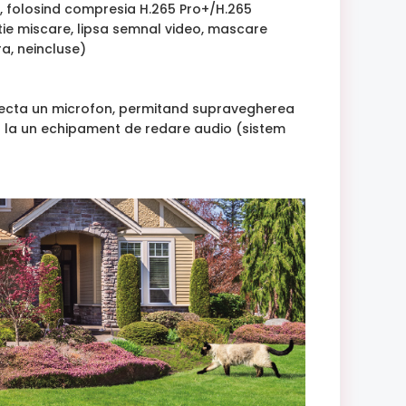
R, folosind compresia H.265 Pro+/H.265
tie miscare, lipsa semnal video, mascare
ra, neincluse)
conecta un microfon, permitand supravegherea
ea la un echipament de redare audio (sistem