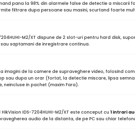
minand pana la 98% din alarmele false de detectie a miscarii 
rmite filtrare dupa persoane sau masini, scurtand foarte mult 
-7204HUHI-M2/XT dispune de 2 slot-uri pentru hard disk, supo
 sau saptamani de inregistrare continua.
stra imagini de la camere de supraveghere video, folosind co
op sau dupa un orar (fortat, la detectie miscare, lipsa semna
ne, neincluse in pachet (maxim Fara).
ul HikVision IDS-7204HUHI-M2/XT este conceput cu
1 intrari a
ravegherea audio de la distanta, de pe PC sau chiar telefonu