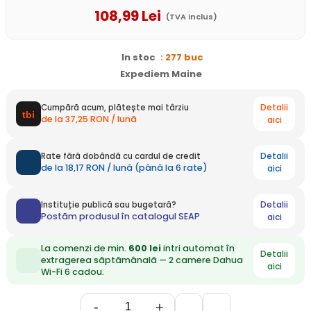
108
,99
Lei
(TVA inclus)
In stoc
: 277 buc
Expediem Maine
Detalii
Cumpără acum, plătește mai târziu
de la 37,25 RON / lună
aici
Detalii
Rate fără dobândă cu cardul de credit
de la 18,17 RON / lună (până la 6 rate)
aici
Detalii
Instituție publică sau bugetară?
Postăm produsul în catalogul SEAP
aici
La comenzi de min.
600 lei
intri automat în
Detalii
extragerea săptămânală — 2 camere Dahua
aici
Wi-Fi 6 cadou.
-
+