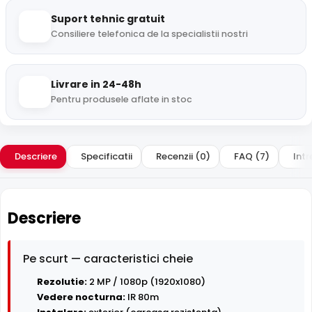
Suport tehnic gratuit
Consiliere telefonica de la specialistii nostri
Livrare in 24-48h
Pentru produsele aflate in stoc
Descriere
Specificatii
Recenzii (0)
FAQ (7)
Intr
Descriere
Pe scurt — caracteristici cheie
Rezolutie:
2 MP / 1080p (1920x1080)
Vedere nocturna:
IR 80m