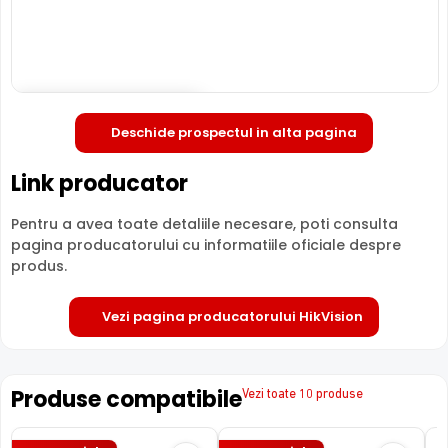
Deschide in fullscreen
LENTILA FIXA
Deschide prospectul in alta pagina
Camera HIKVISION DS-2CE17D0T-IT5F3C
are o lentila ce
ofera un unghi fix de vizualizare, ce nu poate fi reglat in
Link producator
momentul instalarii acesteia, fiind pretabila in
supravegherea generala a zonelor. Distanta focala este
Pentru a avea toate detaliile necesare, poti consulta
de 3.6 mm, oferind un unghi orizontal de 79.6°.
pagina producatorului cu informatiile oficiale despre
produs.
Vezi pagina producatorului HikVision
Produse compatibile
Vezi toate 10 produse