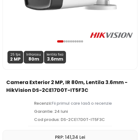
25 fps
Infrarosu
lentila fixa
2 MP
80m
3.6
mm
Camera Exterior 2 MP, IR 80m, Lentila 3.6mm -
HikVision DS-2CE17D0T-IT5F3C
Recenzii:
Fii primul care lasă o recenzie
Garantie: 24 luni
Cod produs: DS-2CE17D0T-IT5F3C
PRP:
141
,34
Lei