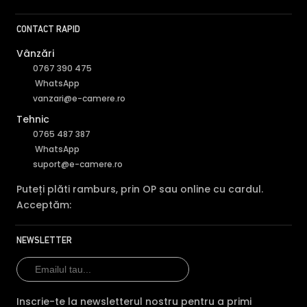
contractuala. Va stam oricand la dispozitie pentru eventuale clarificari.
CONTACT RAPID
Compara cu produse asemanatoare
Tabel comparativ generat automat pe baza categoriei si
Vânzări
features.
0767 390 475
WhatsApp
Comparatie HikVision DS-2CE17D0T-IT5F3C vs 3 
vanzari@e-camere.ro
HikVision
Hik
HikVision DS-
Tehnic
DS-
DS
Caracteristica
2CE17D0T-IT5F3C
2CE17H0T-
2C
0765 487 387
(acest produs)
IT5F3C
IT5
WhatsApp
suport@e-camere.ro
Pret
109 lei
131 lei
202
Puteți plăti ramburs, prin OP sau online cu cardul.
Rezolutie
2 MP/1080p
5 MP
2 
Acceptăm:
Vedere
IR 80m
IR 80m
IR 
noaptea
NEWSLETTER
HDCVI HDTVI
HDC
HDCVI HDTVI AHD
Tehnologie
AHD
AH
ANALOGICA
ANALOGICA
AN
Inscrie-te la newsletterul nostru pentru a primi