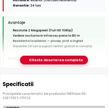
Instalare:
exterior (carcasa rezistenta)
Garantie:
24 luni
Avantaje
Rezolutie 2 Megapixeli (Full HD 1080p)
Vedere nocturna in infrarosu pana la 80 m
Rezistenta la exterior — ploaie, praf si inghet
Garantie 24 luni si suport tehnic gratuit in romana
De luat in calcul
Citeste descrierea completa
Tehnologie analogica HD — necesita DVR, nu se
conecteaza direct la retea
Specificatii
e-Camere.ro recomanda acest produs pentru:
perimetre mari: curti, depozite, spatii industriale.
Principalele caracteristici ale produsului HikVision DS-
2CE17D0T-IT5F3C
Specificatii