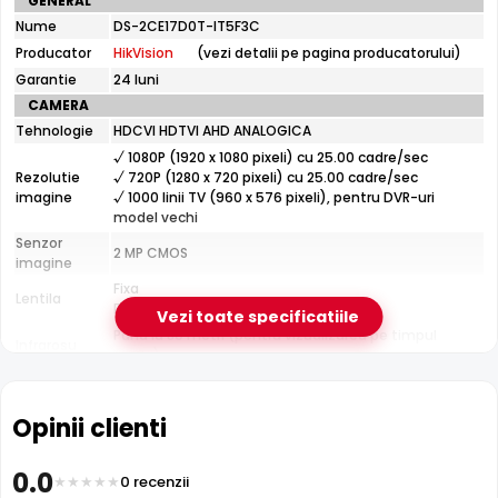
GENERAL
tehnice
Nume
DS-2CE17D0T-IT5F3C
HikVision
Producator
HikVision
(vezi detalii pe pagina producatorului)
DS-
2CE17D0T-
Garantie
24 luni
IT5F3C
CAMERA
Tehnologie
HDCVI HDTVI AHD ANALOGICA
Infrarosu 80m
√ 1080P (1920 x 1080 pixeli) cu 25.00 cadre/sec
HikVision DS-2CE17D0T-IT5F3C dispune de iluminare
Rezolutie
√ 720P (1280 x 720 pixeli) cu 25.00 cadre/sec
infrarosu cu raza de actiune de pana la
80 metri
, oferind
imagine
√ 1000 linii TV (960 x 576 pixeli), pentru DVR-uri
vizibilitate clara pe intuneric total. LED-urile IR sunt
model vechi
invizibile ochiului uman si nu deranjeaza.
Senzor
2 MP CMOS
imagine
Fixa
Lentila
Distanta focala: 3.6 mm(79.6°)
Vezi toate specificatiile
Pana la 80 metri (pentru vizualizarea pe timpul
Infrarosu
noptii)
CARCASA
Format
Cu picior
Opinii clienti
Protectie
Exterior
Material
Plastic si metal
0.0
Carcasa
0 recenzii