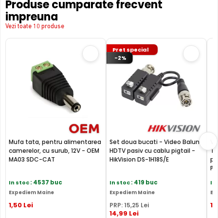
Produse cumparate frecvent
impreuna
Vezi toate 10 produse
Pret special
-2%
Mufa tata, pentru alimentarea
Set doua bucati - Video Balun
Vi
camerelor, cu surub, 12V - OEM
HDTV pasiv cu cablu pigtail -
TV
MA03 SDC-CAT
HikVision DS-1H18S/E
pr
BLC (Backlight Compensation)
PF
In stoc
: 4537 buc
In stoc
: 419 buc
In
Functia BLC (compensarea luminii din spate) cu care este
Expediem Maine
Expediem Maine
Ex
dotata camera de supraveghere video HIKVISION DS-
1
,50
Lei
17
PRP:
15
,25
Lei
2CE17D0T-IT5F3C, permite ca obiectele aflate pe un
14
,99
Lei
fundal foarte luminos, de exemplu, in dreptul unei ferestre