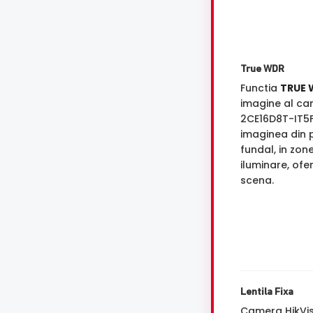
True WDR
Functia
TRUE 
imagine al ca
2CE16D8T-IT5
imaginea din p
fundal, in zon
iluminare, ofe
scena.
Lentila Fixa
Camera HikVis