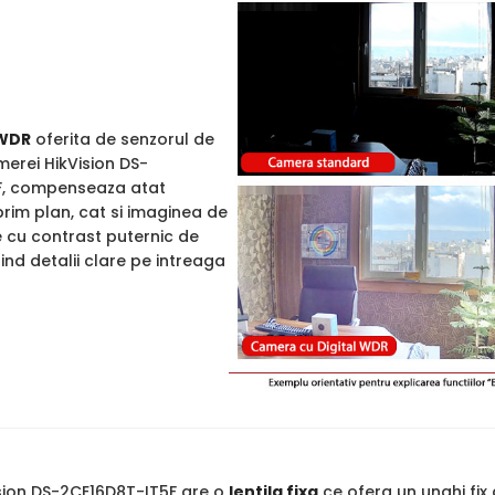
WDR
oferita de senzorul de
merei HikVision DS-
F, compenseaza atat
rim plan, cat si imaginea de
e cu contrast puternic de
rind detalii clare pe intreaga
ion DS-2CE16D8T-IT5F are o
lentila fixa
ce ofera un unghi fix d