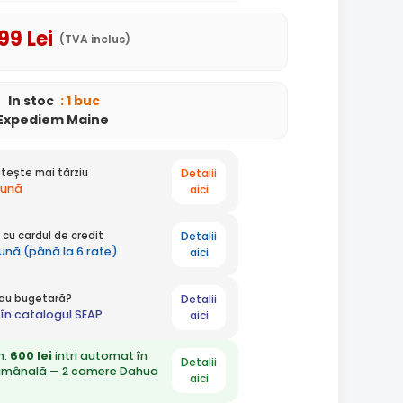
,99
Lei
(TVA inclus)
In stoc
: 1 buc
Expediem Maine
Detalii
tește mai târziu
lună
aici
Detalii
cu cardul de credit
lună (până la 6 rate)
aici
Detalii
 sau bugetară?
în catalogul SEAP
aici
n.
600 lei
intri automat în
Detalii
ămânală — 2 camere Dahua
aici