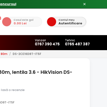
✕
Cosul este gol
Contul meu
0.00 Lei
Autentificare
Vanzari
Tehnic
0767 390 475
0765 487 387
u 80m
/
DS-2CE16D8T-IT5F
0m, lentila 3.6 - HikVision DS-
e lasă o recenzie
6D8T-IT5F