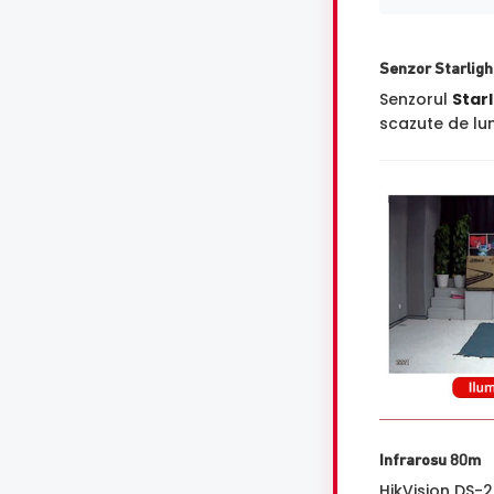
Senzor Starligh
Senzorul
Starl
scazute de lum
Infrarosu 80m
HikVision DS-