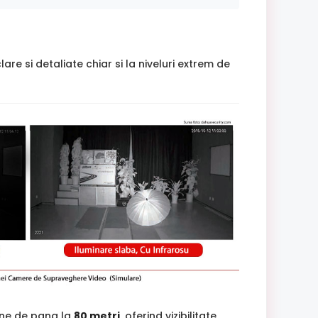
e si detaliate chiar si la niveluri extrem de
une de pana la
80 metri
, oferind vizibilitate