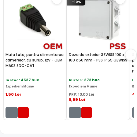
-10%
Mufa tata, pentru alimentarea
Doza de exterior GEWISS 100 x
Su
camerelor, cu surub, 12V - OEM
100 x 50 mm - PSS IP 55 GEWISS
pe
MA03 SDC-CAT
su
PF
In stoc
: 4537 buc
In stoc
: 373 buc
In
Expediem Maine
Expediem Maine
Ex
1
,50
Lei
4
PRP:
10
,00
Lei
8
,99
Lei