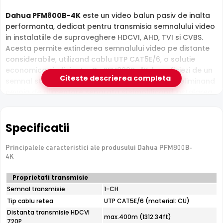
Dahua PFM800B-4K
este un video balun pasiv de inalta
performanta, dedicat pentru transmisia semnalului video
in instalatiile de supraveghere HDCVI, AHD, TVI si CVBS.
Acesta permite extinderea semnalului video pe distante
considerabile, utilizand cablu UTP CAT5E/6, o solutie
economica si eficienta. Cu PFM800B-4K, beneficiezi de un
Citeste descrierea completa
semnal stabil si clar, chiar si pentru rezolutii 4K, eliminand
nevoia de alimentare separata si simplificand instalarea.
Caracteristici principale:
•
Tip produs:
Video balun pasiv 1 canal
Specificatii
•
Compatibilitate:
HDCVI, HDTVI, AHD, CVBS
•
Rezolutii suportate:
720P, 1080P, 4MP, 5MP, 4K
Principalele caracteristici ale produsului Dahua PFM800B-
•
Distanta transmisie HDCVI 4K/6M/4M:
Max. 200m pe
4K
UTP CAT5E/6
•
Distanta transmisie HDCVI 1080P:
Max. 250m pe UTP
Specificatii
Proprietati transmisie
tehnice
CAT5E/6
Semnal transmisie
1-CH
Dahua
•
Distanta transmisie HDCVI/TVI/AHD 720P:
Max. 400m
Tip cablu retea
UTP CAT5E/6 (material: CU)
PFM800B-
pe UTP CAT5E/6
4K
Distanta transmisie HDCVI
max.400m (1312.34ft)
•
Conector video coaxial:
BNC tata
720P