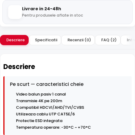
Livrare in 24-48h
Pentru produsele aflate in stoc
Descriere
Specificatii
Recenzii (0)
FAQ (2)
Intr
Descriere
Pe scurt — caracteristici cheie
Video balun pasiv 1 canal
Transmisie 4K pe 200m
Compatibil HDCVI/AHD/TVI/CVBS
Utilizeaza cablu UTP CAT5E/6
Protectie ESD integrata
Temperatura operare: -30°C ~ +70°C