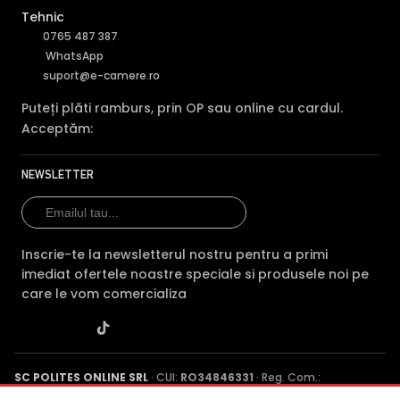
Tehnic
0765 487 387
WhatsApp
suport@e-camere.ro
Puteți plăti ramburs, prin OP sau online cu cardul.
Acceptăm:
NEWSLETTER
Inscrie-te la newsletterul nostru pentru a primi
imediat ofertele noastre speciale si produsele noi pe
care le vom comercializa
SC POLITES ONLINE SRL
· CUI:
RO34846331
· Reg. Com.:
J2015001227161
· Capital social: 200 RON · Sediu: Str. Petrache