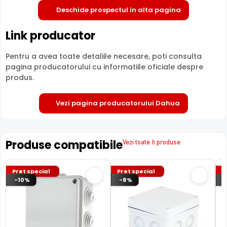
Deschide prospectul in alta pagina
Link producator
Pentru a avea toate detaliile necesare, poti consulta
pagina producatorului cu informatiile oficiale despre
produs.
Vezi pagina producatorului Dahua
Produse compatibile
Vezi toate 8 produse
Pret special
Pret special
P
-10%
-8%