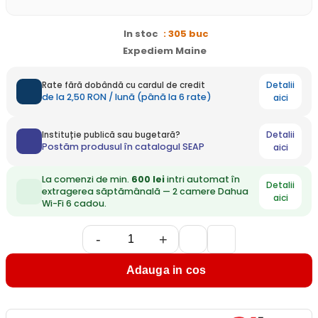
In stoc
: 305 buc
Expediem Maine
Detalii
Rate fără dobândă cu cardul de credit
de la 2,50 RON / lună (până la 6 rate)
aici
Detalii
Instituție publică sau bugetară?
Postăm produsul în catalogul SEAP
aici
La comenzi de min.
600 lei
intri automat în
Detalii
extragerea săptămânală — 2 camere Dahua
aici
Wi-Fi 6 cadou.
-
+
Adauga in cos