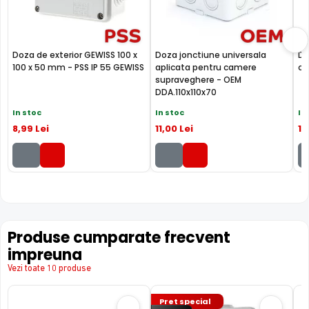
Doza de exterior GEWISS 100 x
Doza jonctiune universala
Do
100 x 50 mm - PSS IP 55 GEWISS
aplicata pentru camere
ca
supraveghere - OEM
DDA.110x110x70
In stoc
In stoc
In
8
,99
Lei
11
,00
Lei
13
Produse cumparate frecvent
impreuna
Vezi toate 10 produse
Pret special