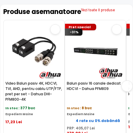
Produse asemanatoare
Vezi toate 8 produse
Pret special
P
-31%
Video Balun pasiv 4K, HDCVI,
Balun pasiv 16 canale dedicat
Se
TVI, AHD, pentru cablu UTP/FTP,
HDCVI - Dahua PFM809
HD
pret per set - Dahua DHI-
Hi
PFM800-4K
In stoc
: 377 buc
In stoc
: 8 buc
In
Expediem Maine
Expediem Maine
Ex
4 rate cu 0% dobândă
17
,23
Lei
PR
14
PRP:
405
,07
Lei