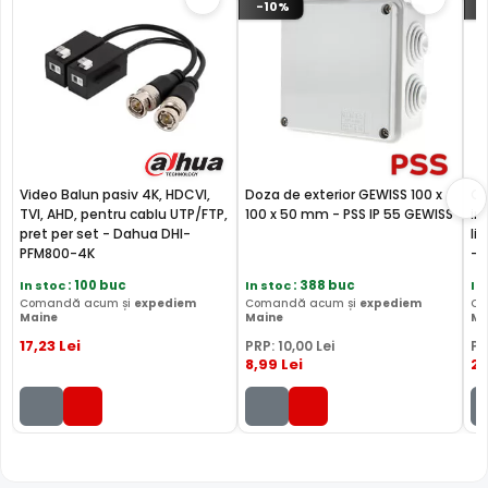
-10%
Video Balun pasiv 4K, HDCVI,
Doza de exterior GEWISS 100 x
Ca
TVI, AHD, pentru cablu UTP/FTP,
100 x 50 mm - PSS IP 55 GEWISS
in
pret per set - Dahua DHI-
li
PFM800-4K
- 
In stoc
: 100 buc
In stoc
: 388 buc
In
Comandă acum și
expediem
Comandă acum și
expediem
Co
Maine
Maine
Ma
17
,23
Lei
PRP:
10
,00
Lei
PR
8
,99
Lei
2
,