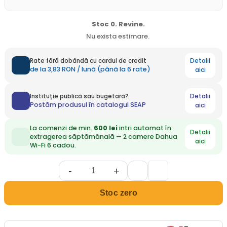
Stoc 0. Revine.
Nu exista estimare.
Detalii
Rate fără dobândă cu cardul de credit
de la 3,83 RON / lună (până la 6 rate)
aici
Detalii
Instituție publică sau bugetară?
Postăm produsul în catalogul SEAP
aici
La comenzi de min.
600 lei
intri automat în
Detalii
extragerea săptămânală — 2 camere Dahua
aici
Wi-Fi 6 cadou.
-
+
Stoc zero