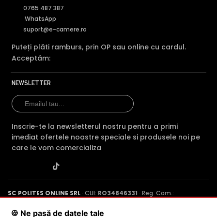
0765 487 387
WhatsApp
suport@e-camere.ro
Puteți plăti ramburs, prin OP sau online cu cardul.
Acceptăm:
NEWSLETTER
Inscrie-te la newsletterul nostru pentru a primi
imediat ofertele noastre speciale si produsele noi pe
care le vom comercializa
SC POLITES ONLINE SRL
· CUI:
RO34846331
· Reg. Com.:
J2015001227161
· Capital social: 200 RON · Sediu: Str. Petrache
Poenaru, Nr. 1, Craiova, Jud. Dolj ·
Contactează-ne
·
Service produs
🍪 Ne pasă de datele tale