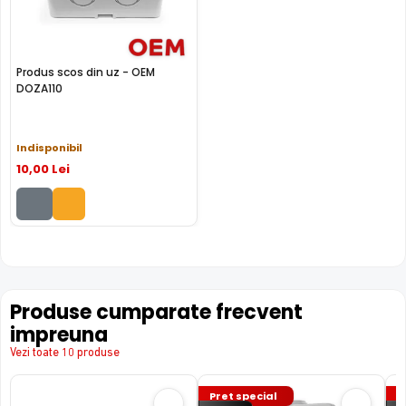
Produs scos din uz - OEM
DOZA110
Indisponibil
10
,00
Lei
Produse cumparate frecvent
impreuna
Vezi toate 10 produse
Pret special
P