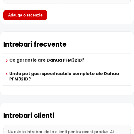
Fara backup
Fara backup
Far
subcategorie
* Specificatiile tehnice ale produsului Dahua PFM321D au caracter
informativ.
Adauga o recenzie
Garantie
24 luni
24 luni
24 l
Intrebari frecvente
Ce garantie are Dahua PFM321D?
Unde pot gasi specificatiile complete ale Dahua
PFM321D?
Intrebari clienti
Nu exista intrebari de la clienti pentru acest produs. Ai