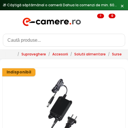
✕
0
0
/
Supraveghere
/
Accesorii
/
Solutii alimentare
/
Surse al
Indisponibil