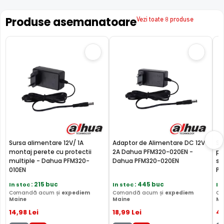
Produse asemanatoare
Vezi toate 8 produse
Sursa alimentare 12V/ 1A
Adaptor de Alimentare DC 12V
Su
montaj perete cu protectii
2A Dahua PFM320-020EN -
pe
multiple - Dahua PFM320-
Dahua PFM320-020EN
su
010EN
PF
In stoc
: 215 buc
In stoc
: 445 buc
In
Comandă acum și
expediem
Comandă acum și
expediem
Co
Maine
Maine
Ma
14
,98
Lei
18
,99
Lei
4