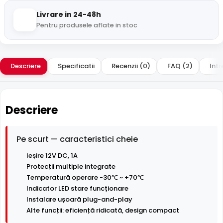
Livrare in 24-48h
Pentru produsele aflate in stoc
Descriere
Specificatii
Recenzii (0)
FAQ (2)
Intr
Descriere
Pe scurt — caracteristici cheie
Ieșire 12V DC, 1A
Protecții multiple integrate
Temperatură operare -30℃ ~ +70℃
Indicator LED stare funcționare
Instalare ușoară plug-and-play
Alte funcții: eficiență ridicată, design compact