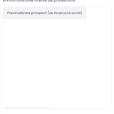
si informatii utile oferite de producator.
Previzualizare prospect (se incarca la scroll)
Deschide in fullscreen