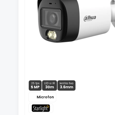
25 fps
LED si IR
lentila fixa
5 MP
30m
3.6
mm
Microfon