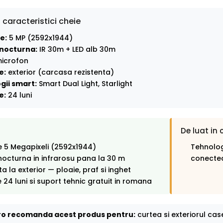
 caracteristici cheie
e:
5 MP (2592x1944)
nocturna:
IR 30m + LED alb 30m
icrofon
e:
exterior (carcasa rezistenta)
gii smart:
Smart Dual Light, Starlight
e:
24 luni
De luat in 
e 5 Megapixeli (2592x1944)
Tehnolog
octurna in infrarosu pana la 30 m
conectea
ta la exterior — ploaie, praf si inghet
 24 luni si suport tehnic gratuit in romana
o recomanda acest produs pentru:
curtea si exteriorul case