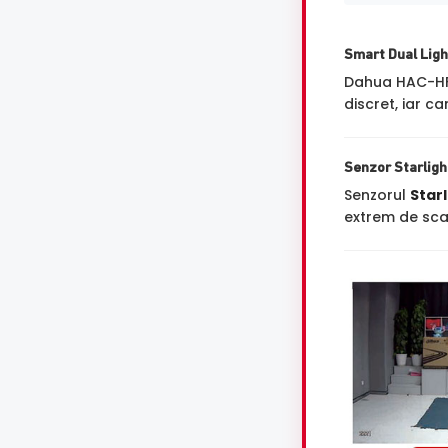
Smart Dual Ligh
Dahua HAC-H
discret, iar 
Senzor Starligh
Senzorul
Starl
extrem de scaz