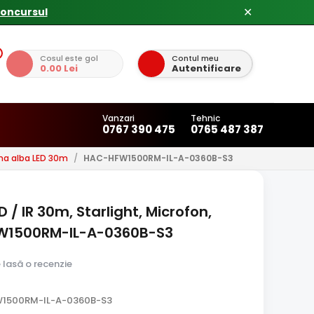
concursul
✕
Cosul este gol
Contul meu
0.00 Lei
Autentificare
Vanzari
Tehnic
0767 390 475
0765 487 387
na alba LED 30m
/
HAC-HFW1500RM-IL-A-0360B-S3
 / IR 30m, Starlight, Microfon,
W1500RM-IL-A-0360B-S3
e lasă o recenzie
W1500RM-IL-A-0360B-S3