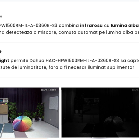
t
FW1500RM-IL-A-0360B-S3 combina
infrarosu
cu
lumina alba
cand detecteaza o miscare, comuta automat pe lumina alba pen
t
ight
permite Dahua HAC-HFW1500RM-IL-A-0360B-S3 sa capteze im
ute de luminozitate, fara a fi necesar iluminat suplimentar.