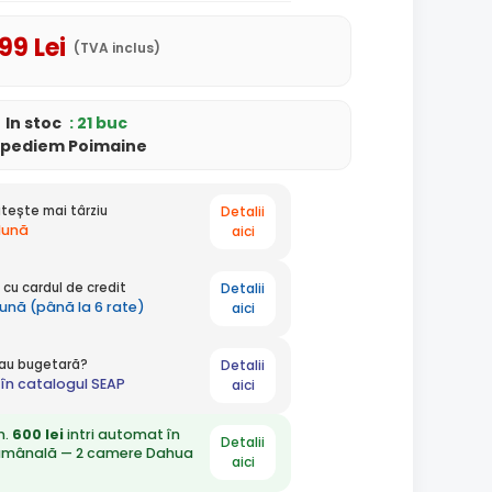
,99
Lei
(TVA inclus)
In stoc
: 21 buc
xpediem Poimaine
Detalii
tește mai târziu
 lună
aici
Detalii
cu cardul de credit
lună (până la 6 rate)
aici
Detalii
 sau bugetară?
în catalogul SEAP
aici
n.
600 lei
intri automat în
Detalii
ămânală — 2 camere Dahua
aici