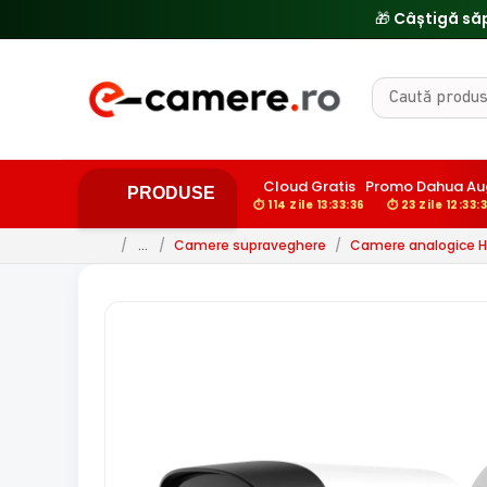
🎁 Câștigă să
Cloud Gratis
Promo Dahua Au
PRODUSE
⏱ 114 Zile 13:33:35
⏱ 23 Zile 12:33:
/
…
/
Camere supraveghere
/
Camere analogice 