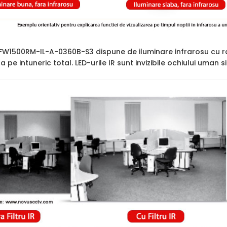
1500RM-IL-A-0360B-S3 dispune de iluminare infrarosu cu r
ara pe intuneric total. LED-urile IR sunt invizibile ochiului uman 