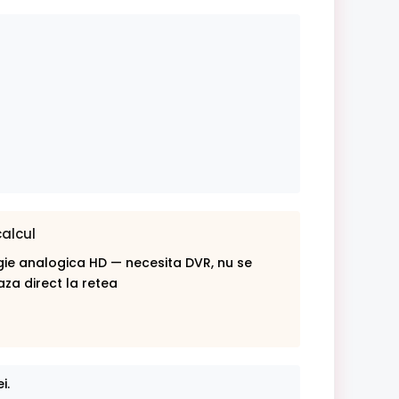
calcul
ie analogica HD — necesita DVR, nu se
za direct la retea
i.