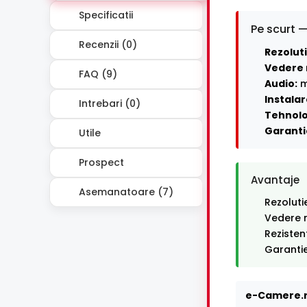
Specificatii
Pe scurt —
Recenzii (0)
Rezoluti
Vedere 
FAQ (9)
Audio:
m
Instalar
Intrebari (0)
Tehnolo
Garanti
Utile
Prospect
Avantaje
Asemanatoare (7)
Rezoluti
Vedere n
Rezisten
Garantie
e-Camere.r