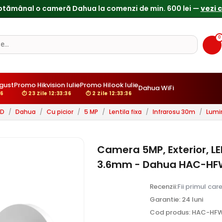
ptămânal o cameră Dahua la comenzi de min. 600 lei —
vezi 
0
gust
Promo Hikvision Iulie
Promo Hilook Iulie
Dahua WiFi
35
⏱ 23 Zile 12:33:35
⏱ 2 Zile 12:33:35
HD
/
Dahua
/
Cu picior
/
5 MP
/
Lentila fixa
/
Infrarosu 30m
/
Lumi
Camera 5MP, Exterior, LED
3.6mm - Dahua HAC-HF
Recenzii:
Fii primul car
Garantie: 24 luni
Cod produs: HAC-HF