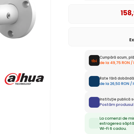
158
E
Cumpără acum, plă
de la 49,75 RON /
Rate fără dobândă 
de la 26,50 RON / 
Instituție publică
Postăm produsul 
La comenzi de mi
extragerea săpt
Wi-Fi 6 cadou.