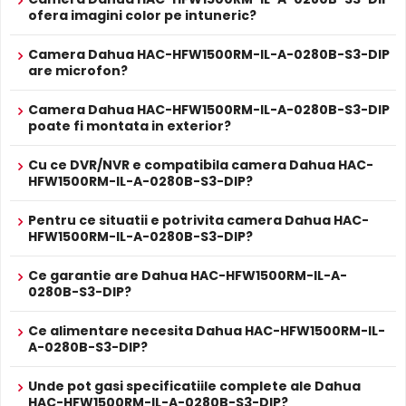
Prospect
ofera imagini color pe intuneric?
Dahua HAC-HFW1500RM-IL-A-0280B-S3-DIP
tehnic
Camera Dahua HAC-HFW1500RM-IL-A-0280B-S3-DIP
* Specificatiile tehnice ale produsului Dahua HAC-HFW1500RM-IL-A-
are microfon?
0280B-S3-DIP au caracter informativ.
Camera Dahua HAC-HFW1500RM-IL-A-0280B-S3-DIP
poate fi montata in exterior?
Filtru IR Mecanic (ICR)
Dahua HAC-HFW1500RM-IL-A-0280B-S3-DIP are un
filtru
Cu ce DVR/NVR e compatibila camera Dahua HAC-
IR mecanic autoretractabil
ce filtreaza lumina in
HFW1500RM-IL-A-0280B-S3-DIP?
infrarosu pe timpul zilei, pentru a evita defectele de
culoare, iar pe timpul noptii acesta este retras pentru a
Pentru ce situatii e potrivita camera Dahua HAC-
permite luminii IR sa treaca, imbunatatind vizibilitatea.
HFW1500RM-IL-A-0280B-S3-DIP?
Ce garantie are Dahua HAC-HFW1500RM-IL-A-
0280B-S3-DIP?
Ce alimentare necesita Dahua HAC-HFW1500RM-IL-
A-0280B-S3-DIP?
Unde pot gasi specificatiile complete ale Dahua
HAC-HFW1500RM-IL-A-0280B-S3-DIP?