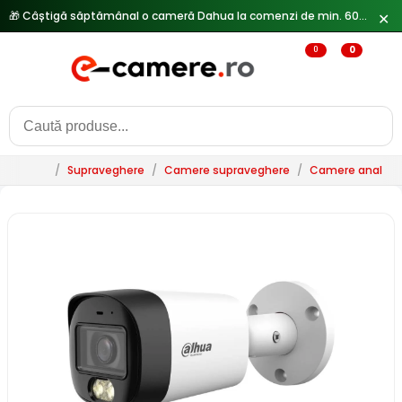
✕
🔥
Reduceri de pana la 25% doar in luna iulie → Vezi ofertele
0
0
/
Supraveghere
/
Camere supraveghere
/
Camere analogi