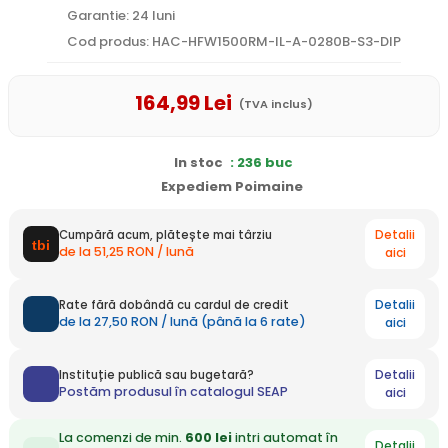
Garantie: 24 luni
Cod produs: HAC-HFW1500RM-IL-A-0280B-S3-DIP
164
,99
Lei
(TVA inclus)
In stoc
: 236 buc
Expediem Poimaine
Detalii
Cumpără acum, plătește mai târziu
de la 51,25 RON / lună
aici
Detalii
Rate fără dobândă cu cardul de credit
de la 27,50 RON / lună (până la 6 rate)
aici
Detalii
Instituție publică sau bugetară?
Postăm produsul în catalogul SEAP
aici
La comenzi de min.
600 lei
intri automat în
Detalii