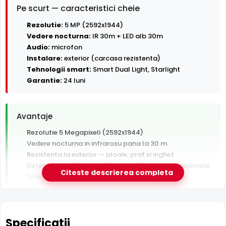
Pe scurt — caracteristici cheie
Rezolutie:
5 MP (2592x1944)
Vedere nocturna:
IR 30m + LED alb 30m
Audio:
microfon
Instalare:
exterior (carcasa rezistenta)
Tehnologii smart:
Smart Dual Light, Starlight
Garantie:
24 luni
Avantaje
Rezolutie 5 Megapixeli (2592x1944)
Vedere nocturna in infrarosu pana la 30 m
Rezistenta la exterior — ploaie, praf si inghet
Detectie AI om/vehicul (SMD Plus) — filtreaza alarmele
Citeste descrierea completa
false
Garantie 24 luni si suport tehnic gratuit in romana
De luat in calcul
Specificatii