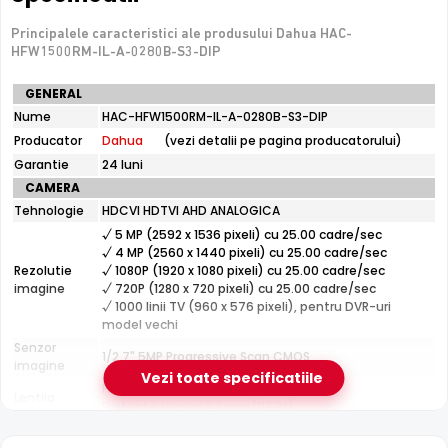
Tehnologie analogica HD — necesita DVR, nu se
conecteaza direct la retea
Principalele caracteristici ale produsului Dahua HAC-
HFW1500RM-IL-A-0280B-S3-DIP
Specificatii
GENERAL
e-Camere.ro recomanda acest produs pentru:
tehnice
Nume
HAC-HFW1500RM-IL-A-0280B-S3-DIP
curtea si exteriorul casei.
Dahua
Producator
Dahua
(vezi detalii pe pagina producatorului)
HAC-
HFW1500RM-
Garantie
24 luni
IL-
Smart Dual Light
CAMERA
A-
Dahua HAC-HFW1500RM-IL-A-0280B-S3-DIP combina
Tehnologie
HDCVI HDTVI AHD ANALOGICA
0280B-
infrarosu
cu
lumina alba
: pe timp de noapte,
S3-
√ 5 MP (2592 x 1536 pixeli) cu 25.00 cadre/sec
DIP
functioneaza in mod IR discret, iar cand detecteaza o
√ 4 MP (2560 x 1440 pixeli) cu 25.00 cadre/sec
Rezolutie
√ 1080P (1920 x 1080 pixeli) cu 25.00 cadre/sec
miscare, comuta automat pe lumina alba pentru imagini
imagine
√ 720P (1280 x 720 pixeli) cu 25.00 cadre/sec
color clare ale evenimentului.
√ 1000 linii TV (960 x 576 pixeli), pentru DVR-uri
model vechi
Senzor
Senzor Starlight
1/2.7" 5MP Progressive Scan CMOS
imagine
Senzorul
Starlight
permite Dahua HAC-HFW1500RM-IL-A-
Vezi toate specificatiile
Fixa
0280B-S3-DIP sa capteze imagini clare si detaliate chiar si
Lentila
Distanta focala: 2.8 mm(113.3°)
la niveluri extrem de scazute de luminozitate, fara a fi
Pana la 30 metri (pentru vizualizarea pe timpul
necesar iluminat suplimentar.
Infrarosu