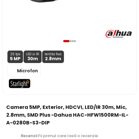
25 fps
LED si IR
lentila fixa
5 MP
30m
2.8
mm
Microfon
Camera 5MP, Exterior, HDCVI, LED/IR 30m, Mic,
2.8mm, SMD Plus -Dahua HAC-HFW1500RM-IL-
A-0280B-S3-DIP
Recenzii:
Fii primul care lasă o recenzie