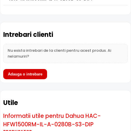
Infrarosu Inteligent (Smart IR)
Dahua HAC-HFW1500RM-IL-A-0280B-S3-DIP este dotata
cu functia
Infrarosu Inteligent
(Smart IR), ce regleaza
automat intensitatea iluminatorului in infrarosu in functie
Intrebari clienti
de distanta obiectului, eliminand riscul de suprasaturare
a imaginii la distante mici.
Nu exista intrebari de la clienti pentru acest produs. Ai
nelamuriri?
Adauga o intrebare
Utile
Informatii utile pentru Dahua HAC-
HFW1500RM-IL-A-0280B-S3-DIP