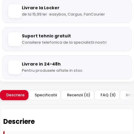
Livrare la Locker
de la 15,99 lei · easybox, Cargus, FanCourier
Suport tehnic gratuit
Consiliere telefonica de la specialistii nostri
Livrare in 24-48h
Pentru produsele aflate in stoc
Descriere
Specificatii
Recenzii (0)
FAQ (9)
Intr
Descriere