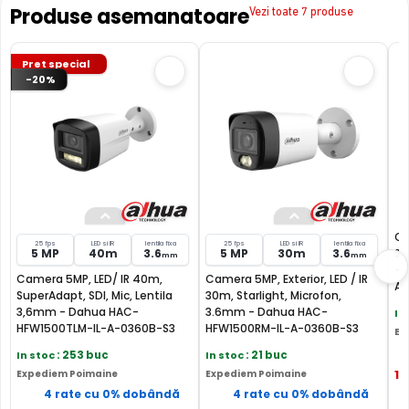
Produse asemanatoare
Vezi toate 7 produse
Pret special
-20%
Ca
25 fps
LED si IR
lentila fixa
25 fps
LED si IR
lentila fixa
5 MP
40m
3.6
5 MP
30m
3.6
Su
mm
mm
- 
Camera 5MP, LED/ IR 40m,
Camera 5MP, Exterior, LED / IR
A-
SuperAdapt, SDI, Mic, Lentila
30m, Starlight, Microfon,
3,6mm - Dahua HAC-
3.6mm - Dahua HAC-
In
HFW1500TLM-IL-A-0360B-S3
HFW1500RM-IL-A-0360B-S3
Ex
In stoc
: 253 buc
In stoc
: 21 buc
FILTRU IR MECANIC (ICR / IR Cut Fillter)
16
Expediem Poimaine
Expediem Poimaine
4 rate cu 0% dobândă
4 rate cu 0% dobândă
Camera DAHUA HAC-HFW1500RM-IL-A-0280B-S3-DIP are