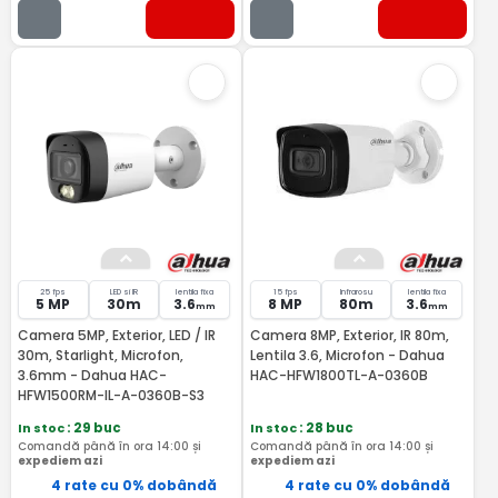
25 fps
LED si IR
lentila fixa
15 fps
Infrarosu
lentila fixa
5 MP
30m
3.6
8 MP
80m
3.6
mm
mm
Camera 5MP, Exterior, LED / IR
Camera 8MP, Exterior, IR 80m,
30m, Starlight, Microfon,
Lentila 3.6, Microfon - Dahua
3.6mm - Dahua HAC-
HAC-HFW1800TL-A-0360B
HFW1500RM-IL-A-0360B-S3
In stoc
: 29 buc
In stoc
: 28 buc
Comandă până în ora 14:00 și
Comandă până în ora 14:00 și
expediem azi
expediem azi
4 rate cu 0% dobândă
4 rate cu 0% dobândă