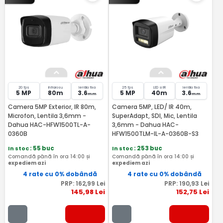
20 fps
Infrarosu
lentila fixa
25 fps
LED si IR
lentila fixa
5 MP
80m
3.6
5 MP
40m
3.6
mm
mm
Camera 5MP Exterior, IR 80m,
Camera 5MP, LED/ IR 40m,
Microfon, Lentila 3,6mm -
SuperAdapt, SDI, Mic, Lentila
Dahua HAC-HFW1500TL-A-
3,6mm - Dahua HAC-
0360B
HFW1500TLM-IL-A-0360B-S3
In stoc
: 55 buc
In stoc
: 253 buc
Comandă până în ora 14:00 și
Comandă până în ora 14:00 și
expediem azi
expediem azi
4 rate cu 0% dobândă
4 rate cu 0% dobândă
PRP:
162
,99
Lei
PRP:
190
,93
Lei
145
,98
Lei
152
,75
Lei