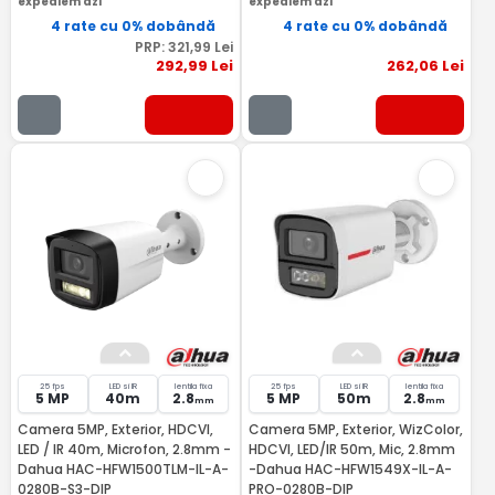
expediem azi
expediem azi
4 rate cu 0% dobândă
4 rate cu 0% dobândă
PRP:
321
,99
Lei
292
,99
Lei
262
,06
Lei
25 fps
LED si IR
lentila fixa
25 fps
LED si IR
lentila fixa
5 MP
40m
2.8
5 MP
50m
2.8
mm
mm
Camera 5MP, Exterior, HDCVI,
Camera 5MP, Exterior, WizColor,
LED / IR 40m, Microfon, 2.8mm -
HDCVI, LED/IR 50m, Mic, 2.8mm
Dahua HAC-HFW1500TLM-IL-A-
-Dahua HAC-HFW1549X-IL-A-
0280B-S3-DIP
PRO-0280B-DIP