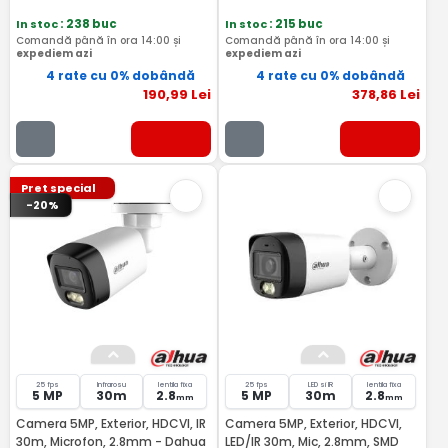
In stoc
: 238 buc
In stoc
: 215 buc
Comandă până în ora 14:00 și
Comandă până în ora 14:00 și
expediem azi
expediem azi
4 rate cu 0% dobândă
4 rate cu 0% dobândă
190
,99
Lei
378
,86
Lei
Pret special
-20%
25 fps
Infrarosu
lentila fixa
25 fps
LED si IR
lentila fixa
5 MP
30m
2.8
5 MP
30m
2.8
mm
mm
Camera 5MP, Exterior, HDCVI, IR
Camera 5MP, Exterior, HDCVI,
30m, Microfon, 2.8mm - Dahua
LED/IR 30m, Mic, 2.8mm, SMD