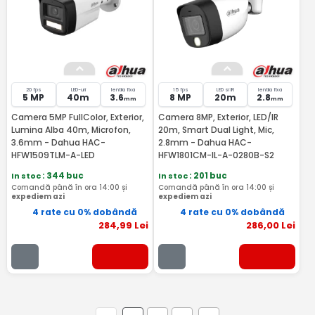
20 fps
LED-uri
lentila fixa
15 fps
LED si IR
lentila fixa
5 MP
40m
3.6
8 MP
20m
2.8
mm
mm
Camera 5MP FullColor, Exterior,
Camera 8MP, Exterior, LED/IR
Lumina Alba 40m, Microfon,
20m, Smart Dual Light, Mic,
3.6mm - Dahua HAC-
2.8mm - Dahua HAC-
HFW1509TLM-A-LED
HFW1801CM-IL-A-0280B-S2
In stoc
: 344 buc
In stoc
: 201 buc
Comandă până în ora 14:00 și
Comandă până în ora 14:00 și
expediem azi
expediem azi
4 rate cu 0% dobândă
4 rate cu 0% dobândă
284
,99
Lei
286
,00
Lei