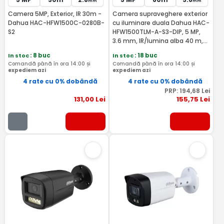
mm
mm
Camera 5MP, Exterior, IR 30m -
Camera supraveghere exterior
Dahua HAC-HFW1500C-0280B-
cu iluminare duala Dahua HAC-
S2
HFW1500TLM-A-S3-DIP, 5 MP,
3.6 mm, IR/lumina alba 40 m,
microfon - Dahua HAC-
In stoc
: 8 buc
In stoc
: 18 buc
HFW1500TLM-A-0360B-S3-DIP
Comandă până în ora 14:00 și
Comandă până în ora 14:00 și
expediem azi
expediem azi
4 rate cu 0% dobândă
4 rate cu 0% dobândă
PRP:
194
,68
Lei
131
,00
Lei
155
,75
Lei