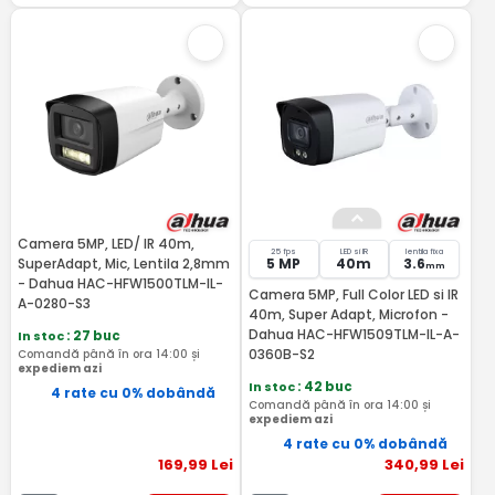
Camera 5MP, LED/ IR 40m,
25 fps
LED si IR
lentila fixa
SuperAdapt, Mic, Lentila 2,8mm
5 MP
40m
3.6
mm
- Dahua HAC-HFW1500TLM-IL-
Camera 5MP, Full Color LED si IR
A-0280-S3
40m, Super Adapt, Microfon -
Dahua HAC-HFW1509TLM-IL-A-
In stoc
: 27 buc
0360B-S2
Comandă până în ora 14:00 și
expediem azi
In stoc
: 42 buc
4 rate cu 0% dobândă
Comandă până în ora 14:00 și
expediem azi
4 rate cu 0% dobândă
169
,99
Lei
340
,99
Lei