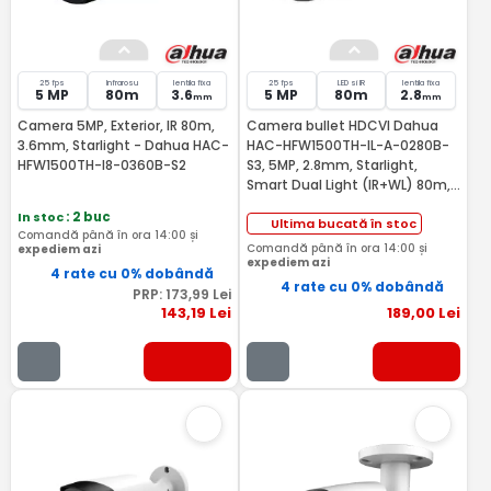
25 fps
Infrarosu
lentila fixa
25 fps
LED si IR
lentila fixa
5 MP
80m
3.6
5 MP
80m
2.8
mm
mm
Camera 5MP, Exterior, IR 80m,
Camera bullet HDCVI Dahua
3.6mm, Starlight - Dahua HAC-
HAC-HFW1500TH-IL-A-0280B-
HFW1500TH-I8-0360B-S2
S3, 5MP, 2.8mm, Starlight,
Smart Dual Light (IR+WL) 80m,
IP67, microfon incorporat
In stoc
: 2 buc
Ultima bucată în stoc
Comandă până în ora 14:00 și
Comandă până în ora 14:00 și
expediem azi
expediem azi
4 rate cu 0% dobândă
4 rate cu 0% dobândă
PRP:
173
,99
Lei
143
,19
Lei
189
,00
Lei