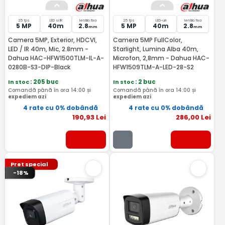
25 fps
LED si IR
lentila fixa
25 fps
LED-uri
lentila fixa
5 MP
40m
2.8
5 MP
40m
2.8
mm
mm
Camera 5MP, Exterior, HDCVI,
Camera 5MP FullColor,
LED / IR 40m, Mic, 2.8mm -
Starlight, Lumina Alba 40m,
Dahua HAC-HFW1500TLM-IL-A-
Microfon, 2,8mm - Dahua HAC-
0280B-S3-DIP-Black
HFW1509TLM-A-LED-28-S2
In stoc
: 205 buc
In stoc
: 2 buc
Comandă până în ora 14:00 și
Comandă până în ora 14:00 și
expediem azi
expediem azi
4 rate cu 0% dobândă
4 rate cu 0% dobândă
190
,93
Lei
286
,00
Lei
Pret special
-18%