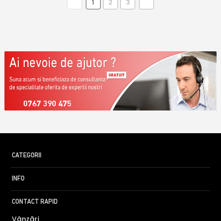
1
2
3
0767 390 475
CATEGORII
INFO
CONTACT RAPID
Vânzări