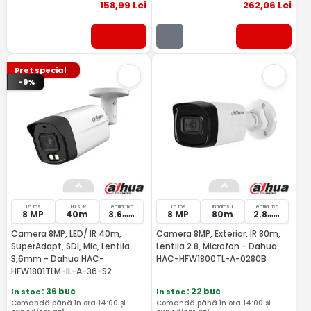
158
,99
Lei
262
,06
Lei
Pret special
-9%
15 fps
LED si IR
lentila fixa
15 fps
Infrarosu
lentila fixa
8 MP
40m
3.6
8 MP
80m
2.8
mm
mm
Camera 8MP, LED/ IR 40m,
Camera 8MP, Exterior, IR 80m,
SuperAdapt, SDI, Mic, Lentila
Lentila 2.8, Microfon - Dahua
3,6mm - Dahua HAC-
HAC-HFW1800TL-A-0280B
HFW1801TLM-IL-A-36-S2
In stoc
: 36 buc
In stoc
: 22 buc
Comandă până în ora 14:00 și
Comandă până în ora 14:00 și