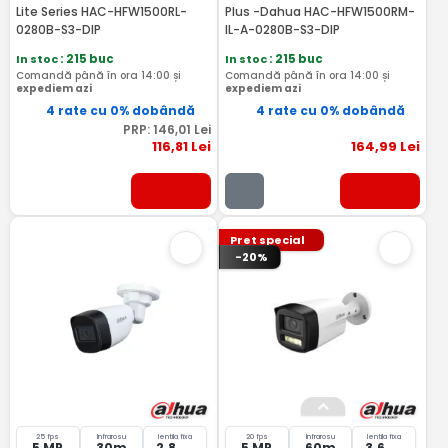
Lite Series HAC-HFW1500RL-
Plus -Dahua HAC-HFW1500RM-
0280B-S3-DIP
IL-A-0280B-S3-DIP
In stoc
: 215 buc
In stoc
: 215 buc
Comandă până în ora 14:00 și
Comandă până în ora 14:00 și
expediem azi
expediem azi
4 rate cu 0% dobândă
4 rate cu 0% dobândă
PRP:
146
,01
Lei
116
,81
Lei
164
,99
Lei
Pret special
-20%
25 fps
Infrarosu
lentila fixa
20 fps
Infrarosu
lentila fixa
5 MP
30m
2.8
5 MP
60m
3.6