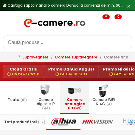
🎁 Câștigă săptămânal o cameră Dahua la comenzi de min. 600 lei —
✕
0
0
/
Supraveghere
/
Camere supraveghere
/
Camere analog
Cloud Gratis
Promo Dahua August
Promo Hikvision
⏱ 115 Zile 17:52:11
⏱ 24 Zile 16:52:11
⏱ 24 Zile 16:5
Toate
(91)
Camere
Camere
Camere WiFi
digitale IP
analogice
& 4G
(4)
(44)
HD
(43)
Toți producătorii
(82)