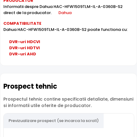
PRODUCATOR
Informatii despre Dahua HAC-HFW1509TLM-IL-A-0360B-S2
direct de la producator.
Dahua
COMPATIBILITATE
Dahua HAC-HFW1509TLM-IL-A-0360B-S2 poate functiona cu:
DVR-uri HDCVI
DVR-uri HDTVI
Lentila Fixa
DVR-uri AHD
Camera Dahua HAC-HFW1509TLM-IL-A-0360B-S2 are o
lentila fixa
ce ofera un unghi fix de vizualizare, ce nu
poate fi reglat in momentul instalarii, fiind pretabila in
supravegherea generala a zonelor. Distanta focala este
Prospect tehnic
de 3.6 mm.
Prospectul tehnic contine specificatii detaliate, dimensiuni
Protectie Exterior
si informatii utile oferite de producator.
Dahua HAC-HFW1509TLM-IL-A-0360B-S2 este proiectata
pentru montaj exterior, cu carcasa din
Metal
rezistenta la
Previzualizare prospect (se incarca la scroll)
intemperii si interval de operare intre -40°C si 60°C.