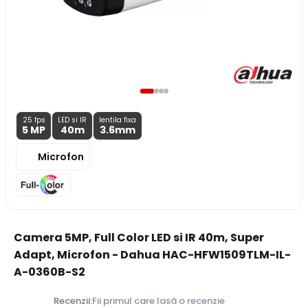
25 fps
LED si IR
lentila fixa
5 MP
40m
3.6
mm
Microfon
Camera 5MP, Full Color LED si IR 40m, Super
Adapt, Microfon - Dahua HAC-HFW1509TLM-IL-
A-0360B-S2
Recenzii:
Fii primul care lasă o recenzie