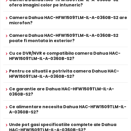
mecanic autoretractabil
ce filtreaza lumina in infrarosu
PROSPECT PRODUCATOR
ofera imagini color pe intuneric?
pe timpul zilei, pentru a evita defectele de culoare, iar pe
Prospect
Dahua HAC-HFW1509TLM-IL-A-0360B-S2
timpul noptii acesta este retras pentru a permite luminii IR
tehnic
Camera Dahua HAC-HFW1509TLM-IL-A-0360B-S2 are
sa treaca, imbunatatind vizibilitatea.
microfon?
* Specificatiile tehnice ale produsului Dahua HAC-HFW1509TLM-IL-A-
0360B-S2 au caracter informativ.
Camera Dahua HAC-HFW1509TLM-IL-A-0360B-S2
poate fi montata in exterior?
Cu ce DVR/NVR e compatibila camera Dahua HAC-
HFW1509TLM-IL-A-0360B-S2?
Pentru ce situatii e potrivita camera Dahua HAC-
HFW1509TLM-IL-A-0360B-S2?
Infrarosu Inteligent (Smart IR)
Ce garantie are Dahua HAC-HFW1509TLM-IL-A-
Dahua HAC-HFW1509TLM-IL-A-0360B-S2 este dotata cu
0360B-S2?
functia
Infrarosu Inteligent
(Smart IR), ce regleaza
Ce alimentare necesita Dahua HAC-HFW1509TLM-IL-
automat intensitatea iluminatorului in infrarosu in functie
A-0360B-S2?
de distanta obiectului, eliminand riscul de suprasaturare
a imaginii la distante mici.
Unde pot gasi specificatiile complete ale Dahua
HAC-HFW1509TLM-IL-A-0360B-S2?