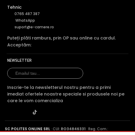
Tehnic
0765 487 387
WhatsApp
suport@e-camere.ro
Puteți plăti ramburs, prin OP sau online cu cardul.
Acceptăm:
NEWSLETTER
TRUE WDR (Wide Dinamic Range)
Inscrie-te la newsletterul nostru pentru a primi
Spre deosebire de functia BLC (compensarea luminii din
imediat ofertele noastre speciale si produsele noi pe
spate), ambele functii fiind utile atunci cand in zona
care le vom comercializa
exista contrast puternic de iluminare, functia TRUE WDR
oferita de senzorul de imagine al camerei DAHUA HAC-
HFW1509TLM-IL-A-0360B-S2, compenseaza atat imaginea
din prim plan, cat si imaginea de fundal.
SC POLITES ONLINE SRL
· CUI:
RO34846331
· Reg. Com.:
J2015001227161
· Capital social: 200 RON · Sediu: Str. Petrache