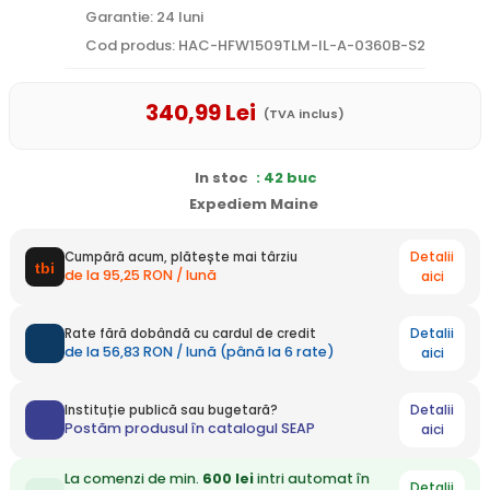
Garantie: 24 luni
Cod produs: HAC-HFW1509TLM-IL-A-0360B-S2
340
,99
Lei
(TVA inclus)
In stoc
: 42 buc
Expediem Maine
Detalii
Cumpără acum, plătește mai târziu
de la 95,25 RON / lună
aici
Detalii
Rate fără dobândă cu cardul de credit
de la 56,83 RON / lună (până la 6 rate)
aici
Detalii
Instituție publică sau bugetară?
Postăm produsul în catalogul SEAP
aici
La comenzi de min.
600 lei
intri automat în
Detalii