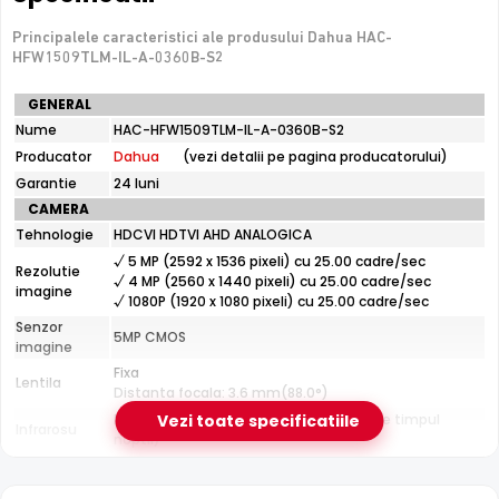
Principalele caracteristici ale produsului Dahua HAC-
e-Camere.ro recomanda acest produs pentru:
HFW1509TLM-IL-A-0360B-S2
curtea si exteriorul casei.
Specificatii
GENERAL
tehnice
Nume
HAC-HFW1509TLM-IL-A-0360B-S2
Dahua
Producator
Dahua
(vezi detalii pe pagina producatorului)
Smart Dual Light
HAC-
HFW1509TLM-
Dahua HAC-HFW1509TLM-IL-A-0360B-S2 combina
Garantie
24 luni
IL-
infrarosu
cu
lumina alba
: pe timp de noapte,
CAMERA
A-
functioneaza in mod IR discret, iar cand detecteaza o
Tehnologie
HDCVI HDTVI AHD ANALOGICA
0360B-
miscare, comuta automat pe lumina alba pentru imagini
S2
√ 5 MP (2592 x 1536 pixeli) cu 25.00 cadre/sec
Rezolutie
color clare ale evenimentului.
√ 4 MP (2560 x 1440 pixeli) cu 25.00 cadre/sec
imagine
√ 1080P (1920 x 1080 pixeli) cu 25.00 cadre/sec
Senzor
5MP CMOS
imagine
Fixa
Lentila
Distanta focala: 3.6 mm(88.0°)
Pana la 40 metri (pentru vizualizarea pe timpul
Vezi toate specificatiile
Infrarosu
noptii)
CARCASA
Infrarosu 40m
Format
Cu picior