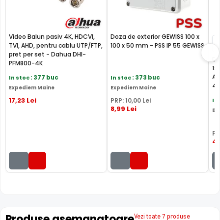
filtreze alarmele false si permite clasificarea
evenimentelor generate de oameni sau masini
Video Balun pasiv 4K, HDCVI,
Doza de exterior GEWISS 100 x
8
TVI, AHD, pentru cablu UTP/FTP,
100 x 50 mm - PSS IP 55 GEWISS
8
pret per set - Dahua DHI-
DV
PFM800-4K
1x
Au
In stoc
: 377 buc
In stoc
: 373 buc
4K
Expediem Maine
Expediem Maine
17
,23
Lei
PRP:
10
,00
Lei
In
8
,99
Lei
Ex
PR
42
LENTILA FIXA
Camera DAHUA HAC-HFW1509TLM-IL-A-0360B-S2
are o
lentila ce ofera un unghi fix de vizualizare, ce nu poate fi
Produse asemanatoare
Vezi toate 7 produse