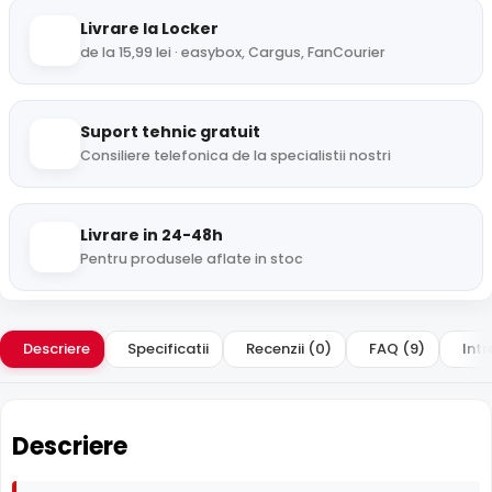
Livrare la Locker
de la 15,99 lei · easybox, Cargus, FanCourier
Suport tehnic gratuit
Consiliere telefonica de la specialistii nostri
Livrare in 24-48h
Pentru produsele aflate in stoc
Descriere
Specificatii
Recenzii (0)
FAQ (9)
Intr
Descriere