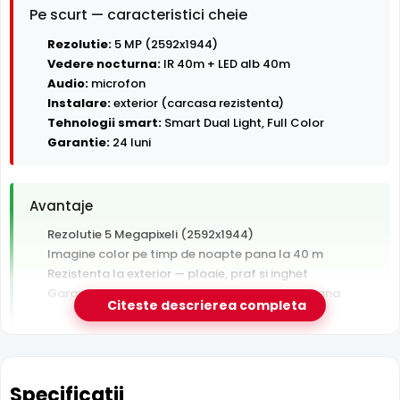
Pe scurt — caracteristici cheie
Rezolutie:
5 MP (2592x1944)
Vedere nocturna:
IR 40m + LED alb 40m
Audio:
microfon
Instalare:
exterior (carcasa rezistenta)
Tehnologii smart:
Smart Dual Light, Full Color
Garantie:
24 luni
Avantaje
Rezolutie 5 Megapixeli (2592x1944)
Imagine color pe timp de noapte pana la 40 m
Rezistenta la exterior — ploaie, praf si inghet
Garantie 24 luni si suport tehnic gratuit in romana
Citeste descrierea completa
De luat in calcul
Tehnologie analogica HD — necesita DVR, nu se
conecteaza direct la retea
Specificatii