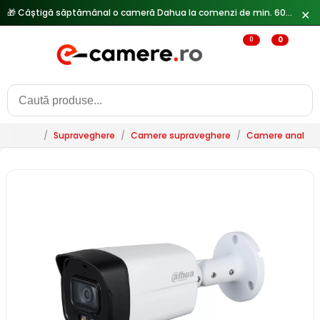
✕
0
0
/
Supraveghere
/
Camere supraveghere
/
Camere analogi