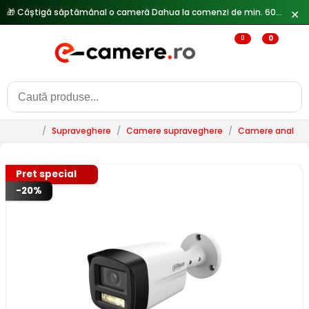
🎁 Câștigă săptămânal o cameră Dahua la comenzi de min. 600 lei —
✕
0
0
/
Supraveghere
/
Camere supraveghere
/
Camere analogi
Pret special
-20%