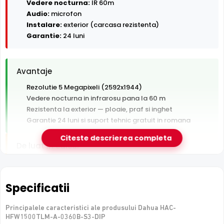
Vedere nocturna:
IR 60m
Audio:
microfon
Instalare:
exterior (carcasa rezistenta)
Garantie:
24 luni
Avantaje
Rezolutie 5 Megapixeli (2592x1944)
Vedere nocturna in infrarosu pana la 60 m
Rezistenta la exterior — ploaie, praf si inghet
Garantie 24 luni si suport tehnic gratuit in romana
Citeste descrierea completa
De luat in calcul
Tehnologie analogica HD — necesita DVR, nu se
conecteaza direct la retea
Specificatii
e-Camere.ro recomanda acest produs pentru:
Principalele caracteristici ale produsului Dahua HAC-
perimetre mari: curti, depozite, spatii industriale.
HFW1500TLM-A-0360B-S3-DIP