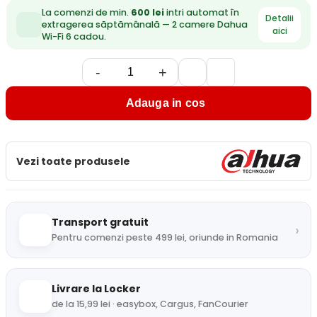
La comenzi de min.
600 lei
intri automat în
Detalii
extragerea săptămânală — 2 camere Dahua
aici
Wi-Fi 6 cadou.
-
+
Adauga in cos
Vezi toate produsele
Transport gratuit
›
Pentru comenzi peste 499 lei, oriunde in Romania
Livrare la Locker
de la 15,99 lei · easybox, Cargus, FanCourier