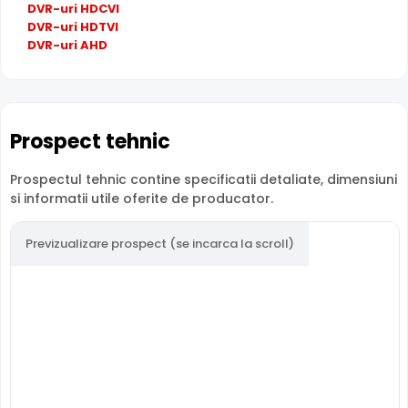
DVR-uri HDCVI
supravegherea generala a zonelor. Distanta focala este
DVR-uri HDTVI
de 3.6 mm.
DVR-uri AHD
Protectie Exterior
Dahua HAC-HFW1500TLM-A-0360B-S3-DIP este proiectata
pentru montaj exterior, cu carcasa din
Plastic si metal
Prospect tehnic
rezistenta la intemperii si interval de operare intre -40°C
si 60°C.
Prospectul tehnic contine specificatii detaliate, dimensiuni
si informatii utile oferite de producator.
Protectie Antivandal
Datorita carcasei metalice si a formatului compact Cu
Previzualizare prospect (se incarca la scroll)
picior, Dahua HAC-HFW1500TLM-A-0360B-S3-DIP ofera
rezistenta sporita la vandalism, ideala pentru zone
publice sau cu risc de deteriorare intentionata.
DAHUA HAC-HFW1500TLM-A-0360B-S3-DIP
este o
camera de supraveghere video HDCVI, ce are o rezolutie
maxima de 5 Megapixeli, oferita de un senzor de imagine