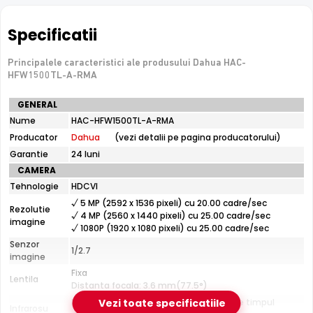
conecteaza direct la retea
Specificatii
e-Camere.ro recomanda acest produs pentru:
Principalele caracteristici ale produsului Dahua HAC-
perimetre mari: curti, depozite, spatii industriale.
HFW1500TL-A-RMA
Specificatii
GENERAL
tehnice
Nume
HAC-HFW1500TL-A-RMA
Dahua
Producator
Dahua
(vezi detalii pe pagina producatorului)
HAC-
HFW1500TL-
Garantie
24 luni
A-
CAMERA
RMA
Tehnologie
HDCVI
√ 5 MP (2592 x 1536 pixeli) cu 20.00 cadre/sec
Infrarosu 80m
Rezolutie
√ 4 MP (2560 x 1440 pixeli) cu 25.00 cadre/sec
Dahua HAC-HFW1500TL-A-RMA dispune de iluminare
imagine
√ 1080P (1920 x 1080 pixeli) cu 25.00 cadre/sec
infrarosu cu raza de actiune de pana la
80 metri
, oferind
Senzor
1/2.7
vizibilitate clara pe intuneric total. LED-urile IR sunt
imagine
invizibile ochiului uman si nu deranjeaza.
Fixa
Lentila
Distanta focala: 3.6 mm(77.5°)
Pana la 80 metri (pentru vizualizarea pe timpul
Vezi toate specificatiile
Infrarosu