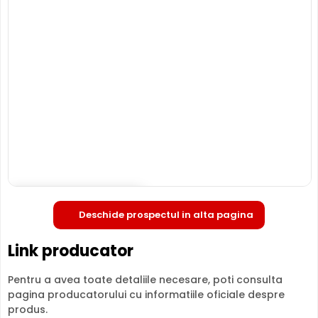
DAHUA HAC-HFW1500TL-A
este o camera de
supraveghere video HDCVI, ce are o rezolutie maxima de
5 Megapixeli, oferita de un senzor de imagine 1/2.7.
Camera poate fi instalata
atat in interior, cat si in
exterior
(-40° ... 60° C), avand o carcasa din metal, de
tip "cu picior".
INFRAROSU pana la 80 metri
Poate oferi imagini pe timpul noptii sau in conditii de
iluminare scazuta, de la o distanta de pana la 80 metri,
HAC-HFW1500TL-A fiind dotata cu un iluminator in
infrarosu cu LED-uri IR.
Deschide in fullscreen
Deschide prospectul in alta pagina
Link producator
Pentru a avea toate detaliile necesare, poti consulta
pagina producatorului cu informatiile oficiale despre
produs.