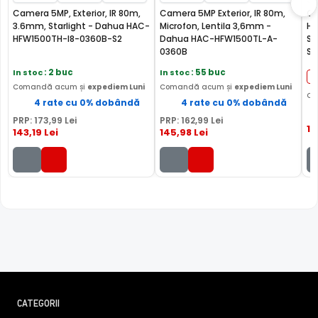
vizibilitatea camerei in modul alb/negru.
Camera 5MP, Exterior, IR 80m,
Camera 5MP Exterior, IR 80m,
Ca
3.6mm, Starlight - Dahua HAC-
Microfon, Lentila 3,6mm -
HA
HFW1500TH-I8-0360B-S2
Dahua HAC-HFW1500TL-A-
S3
0360B
Sm
IP
In stoc
: 2 buc
In stoc
: 55 buc
Comandă acum și
expediem Luni
Comandă acum și
expediem Luni
Co
4 rate cu 0% dobândă
4 rate cu 0% dobândă
PRP:
173
,99
Lei
PRP:
162
,99
Lei
18
143
,19
Lei
145
,98
Lei
BLC (Backlight Compensation)
CATEGORII