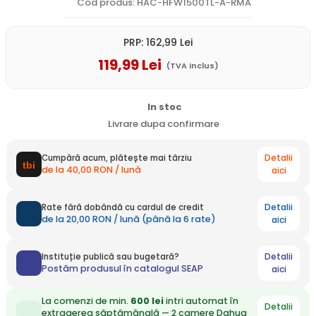
Cod produs: HAC-HFW1500TL-A-RMA
PRP:
162
,99
Lei
119
,99
Lei
(TVA inclus)
In stoc
Livrare dupa confirmare
Detalii
Cumpără acum, plătește mai târziu
de la 40,00 RON / lună
aici
Detalii
Rate fără dobândă cu cardul de credit
de la 20,00 RON / lună (până la 6 rate)
aici
Detalii
Instituție publică sau bugetară?
Postăm produsul în catalogul SEAP
aici
La comenzi de min.
600 lei
intri automat în
Detalii
extragerea săptămânală — 2 camere Dahua