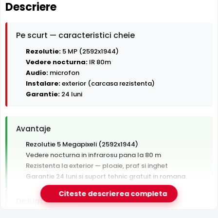
Descriere
Pe scurt — caracteristici cheie
Rezolutie:
5 MP (2592x1944)
Vedere nocturna:
IR 80m
Audio:
microfon
Instalare:
exterior (carcasa rezistenta)
Garantie:
24 luni
Avantaje
Rezolutie 5 Megapixeli (2592x1944)
Vedere nocturna in infrarosu pana la 80 m
Rezistenta la exterior — ploaie, praf si inghet
Garantie 24 luni si suport tehnic gratuit in romana
Citeste descrierea completa
De luat in calcul
Tehnologie analogica HD — necesita DVR, nu se