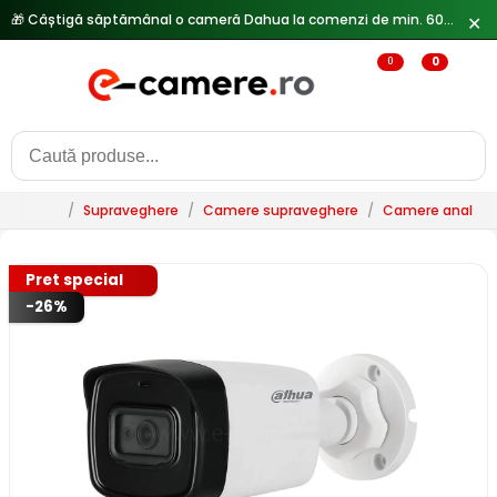
✕
0
0
/
Supraveghere
/
Camere supraveghere
/
Camere analogi
Pret special
-26%