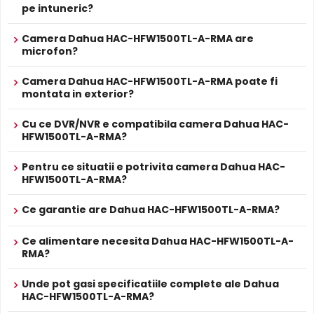
Alimentare
pe intuneric?
Nu
POC
PROSPECT PRODUCATOR
Camera Dahua HAC-HFW1500TL-A-RMA are
Prospect
microfon?
Dahua HAC-HFW1500TL-A-RMA
tehnic
Camera Dahua HAC-HFW1500TL-A-RMA poate fi
* Specificatiile tehnice ale produsului Dahua HAC-HFW1500TL-A-RMA au
montata in exterior?
caracter informativ.
Infrarosu Inteligent (Smart IR)
Cu ce DVR/NVR e compatibila camera Dahua HAC-
Dahua HAC-HFW1500TL-A-RMA este dotata cu functia
HFW1500TL-A-RMA?
Infrarosu Inteligent
(Smart IR), ce regleaza automat
intensitatea iluminatorului in infrarosu in functie de
Pentru ce situatii e potrivita camera Dahua HAC-
HFW1500TL-A-RMA?
distanta obiectului, eliminand riscul de suprasaturare a
imaginii la distante mici.
Ce garantie are Dahua HAC-HFW1500TL-A-RMA?
Ce alimentare necesita Dahua HAC-HFW1500TL-A-
RMA?
Unde pot gasi specificatiile complete ale Dahua
HAC-HFW1500TL-A-RMA?