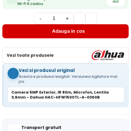
aici
Wi-Fi 6 cadou.
-
+
Adauga in cos
Vezi toate produsele
Vezi si produsul original
Acesta e produsul resigilat. Versiunea sigilata e mai
jos.
Camera 5MP Exterior, IR 80m, Microfon, Lentila
3,6mm - Dahua HAC-HFW1500TL-A-0360B
Transport gratuit
›