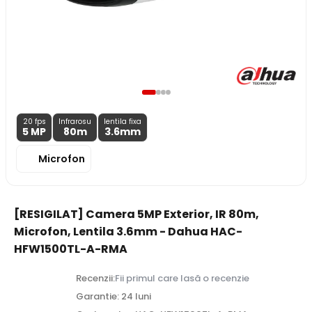
20 fps
Infrarosu
lentila fixa
5 MP
80m
3.6
mm
Microfon
[RESIGILAT] Camera 5MP Exterior, IR 80m,
Microfon, Lentila 3.6mm - Dahua HAC-
HFW1500TL-A-RMA
Recenzii:
Fii primul care lasă o recenzie
Garantie: 24 luni