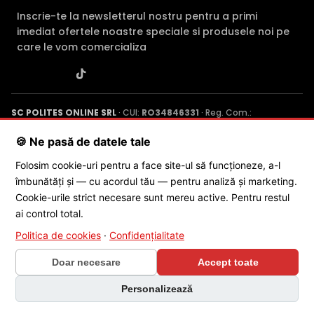
Inscrie-te la newsletterul nostru pentru a primi
imediat ofertele noastre speciale si produsele noi pe
care le vom comercializa
SC POLITES ONLINE SRL
· CUI:
RO34846331
· Reg. Com.:
J2015001227161
· Capital social: 200 RON · Sediu: Str. Petrache
Poenaru, Nr. 1, Craiova, Jud. Dolj ·
Contactează-ne
·
Service produs
🍪 Ne pasă de datele tale
Alte functii
- microfon incorporat
Folosim cookie-uri pentru a face site-ul să funcționeze, a-l
Acest model are formatul video 16/9, functioneaza doar
îmbunătăți și — cu acordul tău — pentru analiză și marketing.
© 2026 SC POLITES ONLINE SRL
pe XVR-urile Dahua cu -I2 in terminatia codului de produs
Cookie-urile strict necesare sunt mereu active. Pentru restul
(XVR 5104hs-I2, 5104hs-4kl-I2, etc), dupa upgrade de
ai control total.
firmware pe tehnologia CVI, pe tehnologia TVI
functioneaza normal.
Politica de cookies
·
Confidențialitate
Doar necesare
Accept toate
* Imaginile, stocul si specificatiile tehnice pentru produsul Dahua HAC-
HFW1500TL-A-RMA au caracter informativ si pot contine erori sau
×
Personalizează
accesorii care nu sunt incluse in pachetul standard al produsului.
🎁 CONCURS SĂPTĂMÂNAL
Acestea pot fi schimbate fara instiintare prealabila si nu constituie