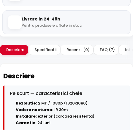
Livrare in 24-48h
Pentru produsele aflate in stoc
Descriere
Specificatii
Recenzii (0)
FAQ (7)
Intr
Descriere
Pe scurt — caracteristici cheie
Rezolutie:
2 MP / 1080p (1920x1080)
Vedere nocturna:
IR 30m
Instalare:
exterior (carcasa rezistenta)
Garantie:
24 luni