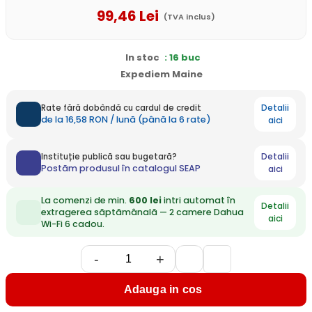
99
,46
Lei
(TVA inclus)
In stoc
: 16 buc
Expediem Maine
Detalii
Rate fără dobândă cu cardul de credit
de la 16,58 RON / lună (până la 6 rate)
aici
Detalii
Instituție publică sau bugetară?
Postăm produsul în catalogul SEAP
aici
La comenzi de min.
600 lei
intri automat în
Detalii
extragerea săptămânală — 2 camere Dahua
aici
Wi-Fi 6 cadou.
-
+
Adauga in cos