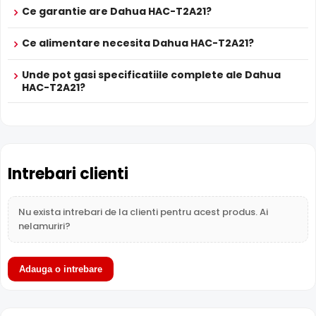
iluminatorului in infrarosu in functie de distanta obiectului,
Ce garantie are Dahua HAC-T2A21?
eliminand riscul de suprasaturare a imaginii la distante
mici.
Ce alimentare necesita Dahua HAC-T2A21?
Unde pot gasi specificatiile complete ale Dahua
HAC-T2A21?
Intrebari clienti
Nu exista intrebari de la clienti pentru acest produs. Ai
nelamuriri?
Adauga o intrebare
BLC (Compensare Lumina)
Functia
BLC
(Backlight Compensation) cu care este
dotata camera Dahua HAC-T2A21, permite ca obiectele