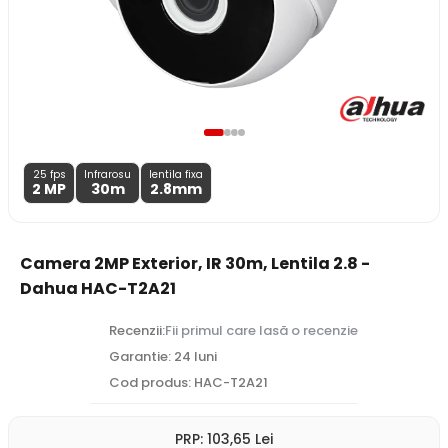
25 fps
Infrarosu
lentila fixa
2 MP
30m
2.8
mm
Camera 2MP Exterior, IR 30m, Lentila 2.8 -
Dahua HAC-T2A21
Recenzii:
Fii primul care lasă o recenzie
Garantie: 24 luni
Cod produs: HAC-T2A21
PRP:
103
,65
Lei