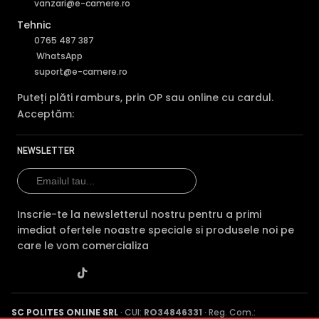
vanzari@e-camere.ro
Dahua HAC-
Dahua HAC-
Dahua 
Tehnic
Caracteristica
T2A21
(acest
HDW1200TRQ-
HDW120
0765 487 387
produs)
0280B-S6
0280B
WhatsApp
suport@e-camere.ro
Pret
99 lei
76 lei
90 lei
Puteți plăti ramburs, prin OP sau online cu cardul.
Rezolutie
2 MP/1080p
2 MP/1080p
2 MP/10
Acceptăm:
Vedere
IR 30m
IR 30m
IR 30m
noaptea
NEWSLETTER
HDCVI HDTVI
HDCVI HDTVI
HDCVI H
Tehnologie
AHD
AHD
AHD AN
ANALOGICA
ANALOGICA
Inscrie-te la newsletterul nostru pentru a primi
Garantie
24 luni
24 luni
24 luni
imediat ofertele noastre speciale si produsele noi pe
care le vom comercializa
Audio
—
—
—
Comparatie detaliata:
Dahua HAC-T2A21 vs Dahua
HAC-HDW1200TRQ-0280B-S6 →
·
Dahua HAC-T2A21 vs
Dahua HAC-HDW1200TLMQ-0280B →
·
Dahua HAC-
SC POLITES ONLINE SRL
· CUI:
RO34846331
· Reg. Com.: