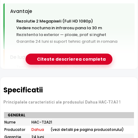
Avantaje
Rezolutie 2 Megapixeli (Full HD 1080p)
Vedere nocturna in infrarosu pana la 30 m
Rezistenta la exterior — ploaie, praf si inghet
Garantie 24 luni si suport tehnic gratuit in romana
De luat in calcul
Citeste descrierea completa
Tehnologie analogica HD — necesita DVR, nu se
conecteaza direct la retea
Specificatii
e-Camere.ro recomanda acest produs pentru:
curtea si exteriorul casei.
Principalele caracteristici ale produsului Dahua HAC-T2A21
Specificatii
GENERAL
tehnice
Nume
HAC-T2A21
Dahua
Producator
Dahua
(vezi detalii pe pagina producatorului)
HAC-
T2A21
Garantie
24 luni