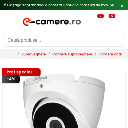
✕
0
0
/
Supraveghere
/
Camere supraveghere
/
Camere analogi
Pret special
-4%