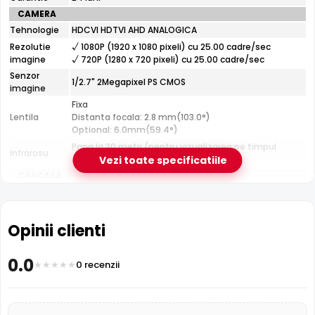
CAMERA
Tehnologie
HDCVI HDTVI AHD ANALOGICA
Rezolutie
√ 1080P (1920 x 1080 pixeli) cu 25.00 cadre/sec
Infrarosu 30m
imagine
√ 720P (1280 x 720 pixeli) cu 25.00 cadre/sec
Dahua HAC-T2A21 dispune de iluminare infrarosu cu raza
Senzor
de actiune de pana la
30 metri
, oferind vizibilitate clara
1/2.7" 2Megapixel PS CMOS
imagine
pe intuneric total. LED-urile IR sunt invizibile ochiului uman
Fixa
si nu deranjeaza.
Lentila
Distanta focala: 2.8 mm(103.0°)
Optional: 6.0mm(59.4°)
Pana la 30 metri (pentru vizualizarea pe timpul
Infrarosu
noptii)
Vezi toate specificatiile
CARCASA
Format
Dome
Protectie
Exterior
Material
Opinii clienti
Metal
Carcasa
Temperatura
(-30° ... 60°) Celsius
0.0
0 recenzii
Dimensiuni
94 x 94 x 78 mm
FUNCTII
Functii
Meniu OSD, Filtru IR Mecanic, Infrarosu Inteligent,