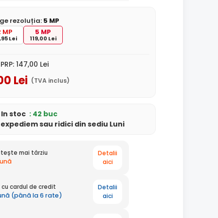
ge rezoluția:
5 MP
2 MP
5 MP
,95 Lei
119,00 Lei
PRP:
147
,00
Lei
00
Lei
(TVA inclus)
In stoc
: 42 buc
i
expediem
sau ridici din sediu
Luni
Detalii
tește mai târziu
lună
aici
Detalii
cu cardul de credit
lună (până la 6 rate)
aici