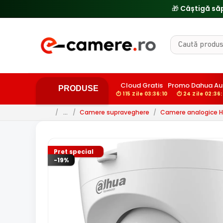
Cloud Gratis
Promo Dahua A
PRODUSE
⏱ 115 Zile 03:36:09
⏱ 24 Zile 02:36
/
…
/
Camere supraveghere
/
Camere analogice 
Pret special
-19%