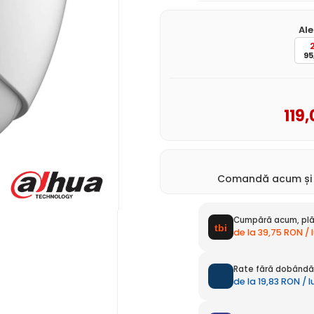
Ale
95
119
,
Comandă acum ș
Cumpără acum, plă
de la 39,75 RON / 
Rate fără dobândă 
de la 19,83 RON / 