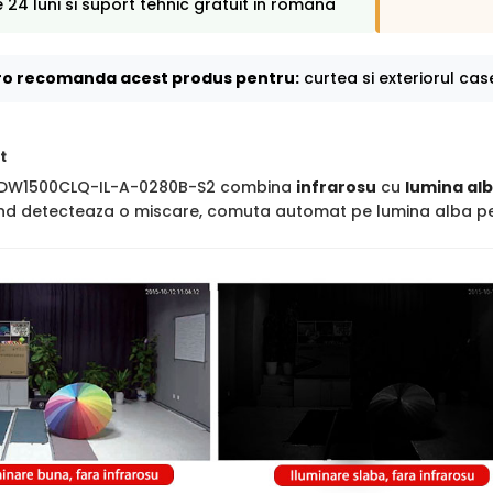
 24 luni si suport tehnic gratuit in romana
o recomanda acest produs pentru:
curtea si exteriorul case
t
DW1500CLQ-IL-A-0280B-S2 combina
infrarosu
cu
lumina al
cand detecteaza o miscare, comuta automat pe lumina alba pen