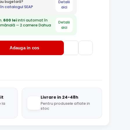
Detalii
 sau bugetară?
în catalogul SEAP
aici
n.
600 lei
intri automat în
Detalii
ămânală — 2 camere Dahua
aici
Adauga in cos
it
Livrare in 24-48h
 la
Pentru produsele aflate in
stoc