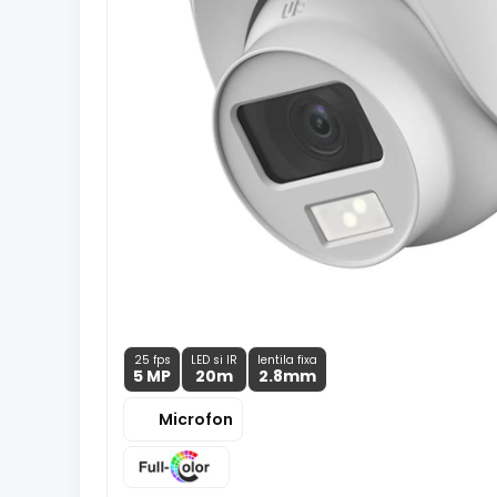
25 fps
LED si IR
lentila fixa
5 MP
20m
2.8
mm
Microfon