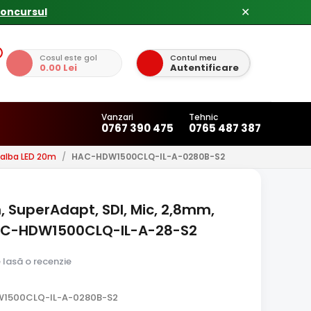
✕
Cosul este gol
Contul meu
0.00 Lei
Autentificare
Vanzari
Tehnic
0767 390 475
0765 487 387
alba LED 20m
/
HAC-HDW1500CLQ-IL-A-0280B-S2
 SuperAdapt, SDI, Mic, 2,8mm,
HAC-HDW1500CLQ-IL-A-28-S2
e lasă o recenzie
W1500CLQ-IL-A-0280B-S2