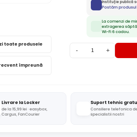
Instituție publică
Postăm produsul 
La comenzi de mi
extragerea săpt
Wi-Fi 6 cadou.
zi toate produsele
-
+
frecvent împreună
Livrare la Locker
Suport tehnic gratu
de la 15,99 lei · easybox,
Consiliere telefonica de
Cargus, FanCourier
specialistii nostri