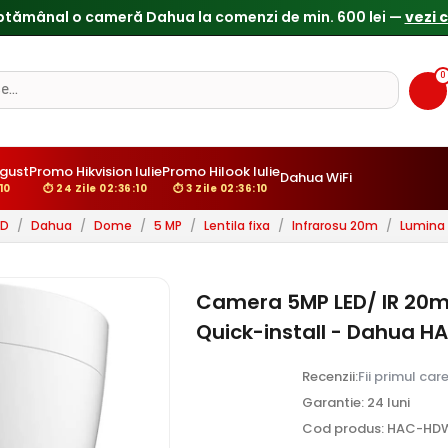
0
ugust
Promo Hikvision Iulie
Promo Hilook Iulie
Dahua WiFi
:09
⏱ 24 Zile 02:36:09
⏱ 3 Zile 02:36:09
HD
/
Dahua
/
Dome
/
5 MP
/
Lentila fixa
/
Infrarosu 20m
/
Lumina 
Camera 5MP LED/ IR 20m,
Quick-install - Dahua 
Recenzii:
Fii primul car
Garantie: 24 luni
Cod produs: HAC-HD