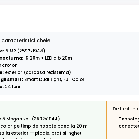
 caracteristici cheie
e:
5 MP (2592x1944)
nocturna:
IR 20m + LED alb 20m
icrofon
e:
exterior (carcasa rezistenta)
gii smart:
Smart Dual Light, Full Color
e:
24 luni
De luat in 
e 5 Megapixeli (2592x1944)
Tehnolog
 color pe timp de noapte pana la 20 m
conectea
ta la exterior — ploaie, praf si inghet