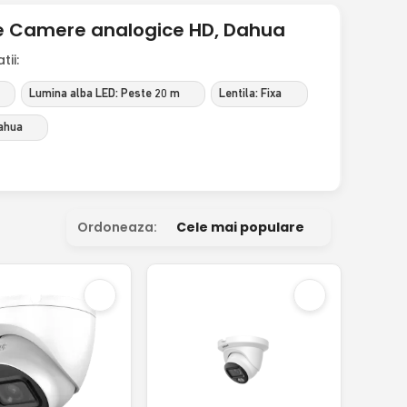
ome Camere analogice HD, Dahua
ii:
Lumina alba LED: Peste 20 m
Lentila: Fixa
ahua
Ordoneaza:
Cele mai populare