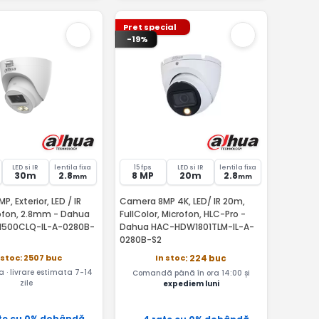
Pret special
-19%
LED si IR
lentila fixa
15 fps
LED si IR
lentila fixa
30m
2.8
8 MP
20m
2.8
mm
mm
, Exterior, LED / IR
Camera 8MP 4K, LED/ IR 20m,
ofon, 2.8mm - Dahua
FullColor, Microfon, HLC-Pro -
500CLQ-IL-A-0280B-
Dahua HAC-HDW1801TLM-IL-A-
0280B-S2
 stoc: 2507 buc
In stoc
: 224 buc
a · livrare estimata 7-14
Comandă până în ora 14:00 și
zile
expediem luni
te cu 0% dobândă