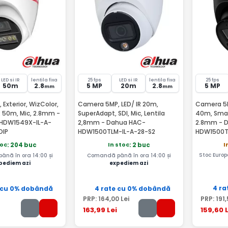
LED si IR
lentila fixa
25 fps
LED si IR
lentila fixa
25 fps
50m
2.8
5 MP
20m
2.8
5 MP
mm
mm
Exterior, WizColor,
Camera 5MP, LED/ IR 20m,
Camera 5MP
R 50m, Mic, 2.8mm -
SuperAdapt, SDI, Mic, Lentila
40m, Smart
HDW1549X-IL-A-
2,8mm - Dahua HAC-
2.8mm - 
DIP
HDW1500TLM-IL-A-28-S2
HDW1500T
Black
I
toc
In stoc
: 204 buc
: 2 buc
Stoc Europ
nă în ora 14:00 și
Comandă până în ora 14:00 și
pediem azi
expediem azi
4 ra
 cu 0% dobândă
4 rate cu 0% dobândă
PRP:
164
,00
Lei
PRP:
191
,
163
,99
Lei
159
,60
L