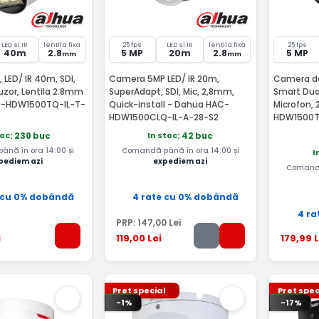
LED si IR
lentila fixa
25 fps
LED si IR
lentila fixa
25 fps
40m
2.8
5 MP
20m
2.8
5 MP
mm
mm
LED/ IR 40m, SDI,
Camera 5MP LED/ IR 20m,
Camera do
fuzor, Lentila 2.8mm
SuperAdapt, SDI, Mic, 2,8mm,
Smart Dual
C-HDW1500TQ-IL-T-
Quick-install - Dahua HAC-
Microfon,
HDW1500CLQ-IL-A-28-S2
HDW1500T
toc
In stoc
: 230 buc
: 42 buc
nă în ora 14:00 și
Comandă până în ora 14:00 și
I
pediem azi
expediem azi
Comandă
 cu 0% dobândă
4 rate cu 0% dobândă
4 ra
PRP:
147
,00
Lei
i
119
,00
Lei
179
,99
L
Pret special
Pret spec
-1%
-17%