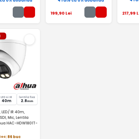
 cu 0% dobândă
4 rate cu 0% dobândă
199
,90
Lei
217
,99
L
l
LED si IR
lentila fixa
40m
2.8
mm
 LED/ IR 40m,
DI, Mic, Lentila
hua HAC-HDW1801T-
stoc
: 86 buc