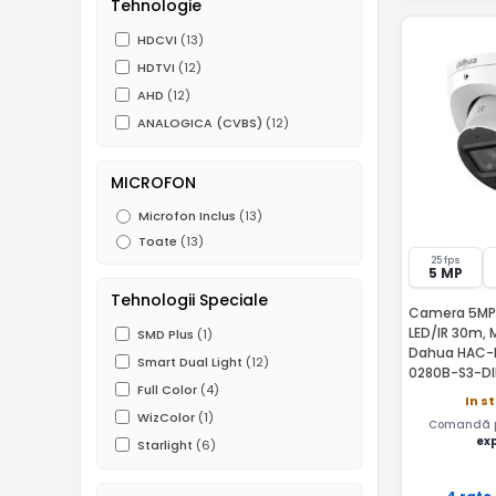
Tehnologie
HDCVI
(13)
HDTVI
(12)
AHD
(12)
ANALOGICA (CVBS)
(12)
MICROFON
Microfon Inclus
(13)
Toate
(13)
25 fps
5 MP
Tehnologii Speciale
Camera 5MP, 
LED/IR 30m, 
SMD Plus
(1)
Dahua HAC-
Smart Dual Light
(12)
0280B-S3-DI
Full Color
(4)
In s
WizColor
(1)
Comandă pâ
ex
Starlight
(6)