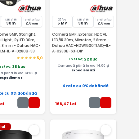
LED si IR
lentila fixa
25 fps
LED si IR
lentila fixa
30m
2.8
5 MP
30m
2.8
mm
mm
me 5MP, Starlight,
Camera 5MP, Exterior, HDCVI,
 Light, IR/LED 30m,
LED/IR 30m, Microfon, 2.8mm -
 2.8 mm - Dahua HAC-
Dahua HAC-HDW1500TLMQ-IL-
LM-IL-A-0280B-S3
A-0280B-S3-DIP
5,0
In stoc
: 22 buc
Comandă până în ora 14:00 și
n stoc
: 38 buc
expediem azi
 până în ora 14:00 și
expediem azi
4 rate cu 0% dobândă
te cu 0% dobândă
ei
168
,47
Lei
ial