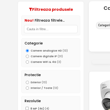
Ca
Filtreaza produsele
Nou!
Filtreaza filtrele...
Categor
Categorie
Camere analogice HD
(13)
Camere digitale IP
(31)
Camere WiFi & 4G
(3)
Protectie
Exterior
(13)
Interior / Toate
(13)
Rezolutie
8 MP (4K)
(4)