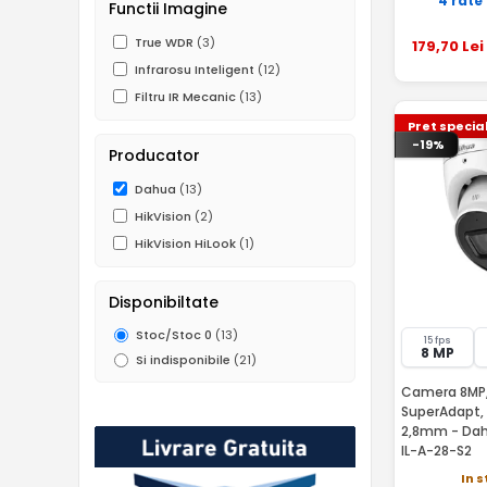
4 rate
Functii Imagine
True WDR
(3)
179
,70
Lei
Infrarosu Inteligent
(12)
Filtru IR Mecanic
(13)
Pret specia
-19%
Producator
Dahua
(13)
HikVision
(2)
HikVision HiLook
(1)
Disponibiltate
Stoc/Stoc 0
(13)
15 fps
8 MP
Si indisponibile
(21)
Camera 8MP,
SuperAdapt, S
2,8mm - Da
IL-A-28-S2
In 