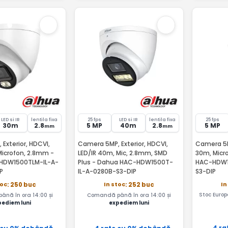
LED si IR
lentila fixa
25 fps
LED si IR
lentila fixa
25 fps
30m
2.8
5 MP
40m
2.8
5 MP
mm
mm
Exterior, HDCVI,
Camera 5MP, Exterior, HDCVI,
Camera 5MP
Microfon, 2.8mm -
LED/IR 40m, Mic, 2.8mm, SMD
30m, Micr
HDW1500TLM-IL-A-
Plus - Dahua HAC-HDW1500T-
HAC-HDW1
P
IL-A-0280B-S3-DIP
S3-DIP
In
toc
In stoc
: 250 buc
: 252 buc
Stoc Europ
nă în ora 14:00 și
Comandă până în ora 14:00 și
pediem luni
expediem luni
4 ra