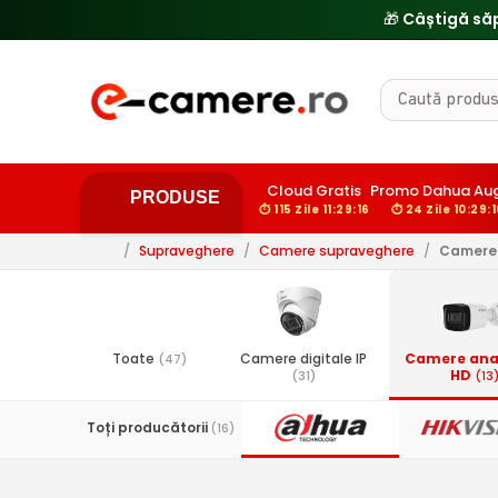
🎁 Câștigă să
Cloud Gratis
Promo Dahua Au
PRODUSE
⏱ 115 Zile 11:29:15
⏱ 24 Zile 10:29:1
/
Supraveghere
/
Camere supraveghere
/
Camere 
Toate
Camere digitale IP
Camere ana
(47)
HD
(31)
(13
Toți producătorii
(16)