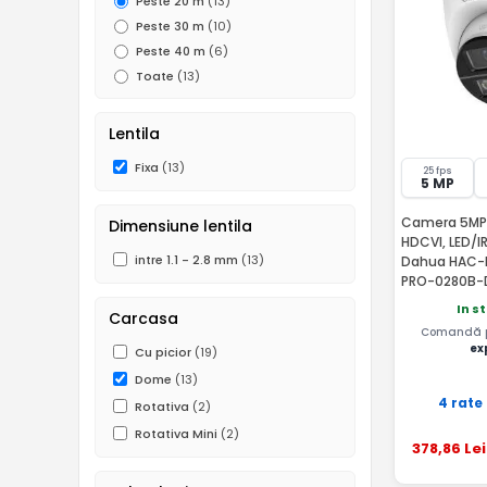
Peste 20 m
(13)
Peste 30 m
(10)
Peste 40 m
(6)
Toate
(13)
Lentila
Fixa
(13)
25 fps
5 MP
Camera 5MP, 
Dimensiune lentila
HDCVI, LED/I
intre 1.1 - 2.8 mm
(13)
Dahua HAC-
PRO-0280B-
In s
Carcasa
Comandă pâ
ex
Cu picior
(19)
Dome
(13)
4 rate
Rotativa
(2)
Rotativa Mini
(2)
378
,86
Lei