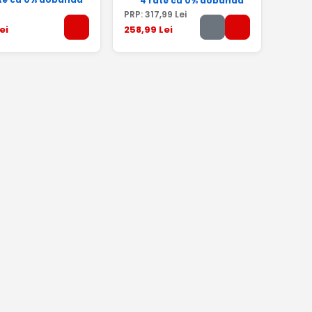
4 rate cu 0% dobândă
PRP:
317
,99
Lei
ei
258
,99
Lei