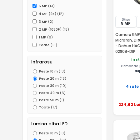
5 MP
(13)
4 MP (2K)
(12)
25 fps
3 MP
(2)
5 MP
2 MP (1080P)
(18)
Camera 5MP, 
1 MP
(6)
Microfon, Di
Toate
(18)
- Dahua HA
0280B-DIP
In s
Infrarosu
Comandă pâ
ex
Peste 10 m
(13)
Peste 20 m
(13)
Peste 30 m
(10)
4 rate
Peste 40 m
(6)
Peste 50 m
(1)
224
,62
Le
Toate
(17)
Lumina alba LED
Peste 10 m
(13)