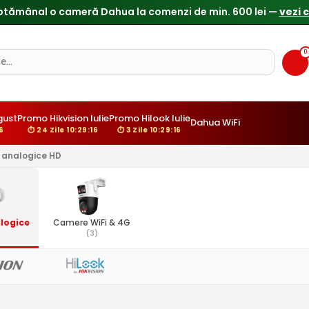
ptămânal o cameră Dahua la comenzi de min. 600 lei —
vezi 
0
gust
Promo Hikvision Iulie
Promo Hilook Iulie
Dahua WiFi
5
⏱ 24 Zile 10:29:15
⏱ 3 Zile 10:29:15
analogice HD
logice
Camere WiFi & 4G
)
(3)