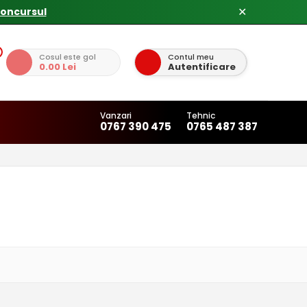
concursul
✕
Cosul este gol
Contul meu
0.00 Lei
Autentificare
Vanzari
Tehnic
0767 390 475
0765 487 387