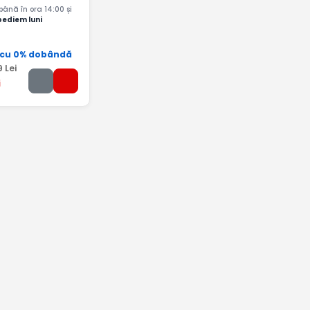
nă în ora 14:00 și
pediem luni
 cu 0% dobândă
9
Lei
i