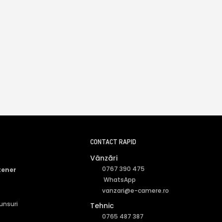
CONTACT RAPID
Vânzări
0767 390 475
tener
WhatsApp
vanzari@e-camere.ro
punsuri
Tehnic
0765 487 387