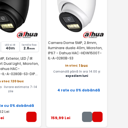
Camera Dome 5MP, 2.8mm,
LED si IR
lentila fixa
Iluminare duala 40m, Microfon,
40m
2.8
mm
IP67 - Dahua HAC-HDW1500T-
IL-A-0280B-S3
, Exterior, LED / IR
 Dual Light, Microfon,
In stoc
: 1 buc
Dahua HAC-
Comandă până în ora 14:00 și
-IL-A-0280B-S3-DIP-
expediem luni
n stoc: 120 buc
a · livrare estimata 7-14
4 rate cu 0% dobândă
zile
te cu 0% dobândă
52
Lei
ei
159
,99
Lei