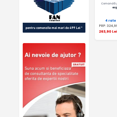
Comandă pâ
ex
4 rate
PRP:
324
,9
263
,90
Le