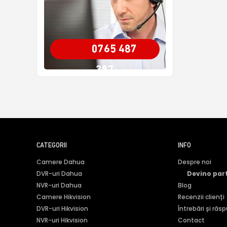
0765 487
387
CATEGORII
INFO
Camere Dahua
Despre noi
DVR-uri Dahua
Devino par
NVR-uri Dahua
Blog
Camere Hikvision
Recenzii clienți
DVR-uri Hikvision
Întrebări și răs
NVR-uri Hikvision
Contact