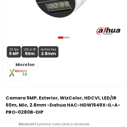
25 fps
LED si IR
lentila fixa
5 MP
50m
2.8
mm
Microfon
Camera 5MP, Exterior, WizColor, HDCVI, LED/IR
50m, Mic, 2.8mm -Dahua HAC-HDW1549X-IL-A-
PRO-0280B-DIP
Recenzii:
Fii primul care lasă o recenzie