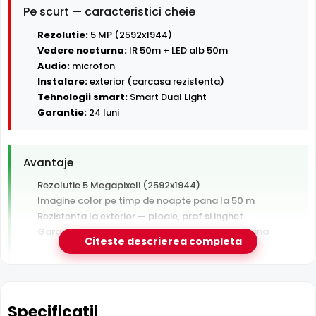
Pe scurt — caracteristici cheie
Rezolutie:
5 MP (2592x1944)
Vedere nocturna:
IR 50m + LED alb 50m
Audio:
microfon
Instalare:
exterior (carcasa rezistenta)
Tehnologii smart:
Smart Dual Light
Garantie:
24 luni
Avantaje
Rezolutie 5 Megapixeli (2592x1944)
Imagine color pe timp de noapte pana la 50 m
Rezistenta la exterior — ploaie, praf si inghet
Garantie 24 luni si suport tehnic gratuit in romana
Citeste descrierea completa
De luat in calcul
Tehnologie analogica HD — necesita DVR, nu se
conecteaza direct la retea
Specificatii