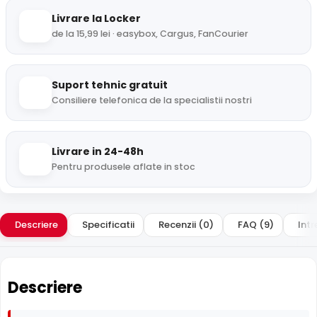
Livrare la Locker
de la 15,99 lei · easybox, Cargus, FanCourier
Suport tehnic gratuit
Consiliere telefonica de la specialistii nostri
Livrare in 24-48h
Pentru produsele aflate in stoc
Descriere
Specificatii
Recenzii (0)
FAQ (9)
Intr
Descriere