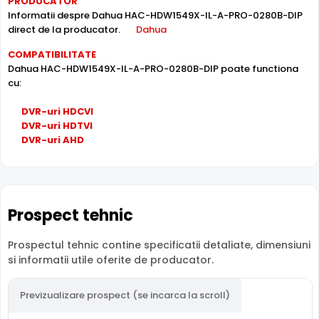
PRODUCATOR
compenseaza atat imaginea din prim plan, cat si
Informatii despre Dahua HAC-HDW1549X-IL-A-PRO-0280B-DIP
imaginea de fundal, in zone cu contrast puternic de
direct de la producator.
Dahua
iluminare, oferind detalii clare pe intreaga scena.
COMPATIBILITATE
Dahua HAC-HDW1549X-IL-A-PRO-0280B-DIP poate functiona
cu:
DVR-uri HDCVI
DVR-uri HDTVI
DVR-uri AHD
Prospect tehnic
Prospectul tehnic contine specificatii detaliate, dimensiuni
si informatii utile oferite de producator.
Intrari Audio
Camera Dahua HAC-HDW1549X-IL-A-PRO-0280B-DIP are
Previzualizare prospect (se incarca la scroll)
intrari audio, la care puteti conecta microfoane,