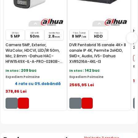
INTRARE AUDIO
Camera are o intrare audio, la care puteti conecta un
microfon, asigurand si supravegherea audio de la
distanta.
Ha
25 fps
LED si IR
lentila fixa
7 fps /canal
max 2 x
5 MP
50m
2.8
8 MP
HDD
Sk
mm
/ 4K
pe
Camera 5MP, Exterior,
DVR Pentabrid 16 canale 4K+ 8
24
WizColor, HDCVI, LED/IR 50m,
canale IP 4K, Permite 2xHDD,
Mic, 2.8mm -Dahua HAC-
SMD+, Audio, IVS- Dahua
HFW1549X-IL-A-PRO-0280B-
XVR5216A-4KL-I3
Ex
DIP
In stoc
: 209 buc
In stoc
: 142 buc
Expediem Poimaine
Expediem Poimaine
19
4 rate cu 0% dobândă
2565
,95
Lei
378
,86
Lei