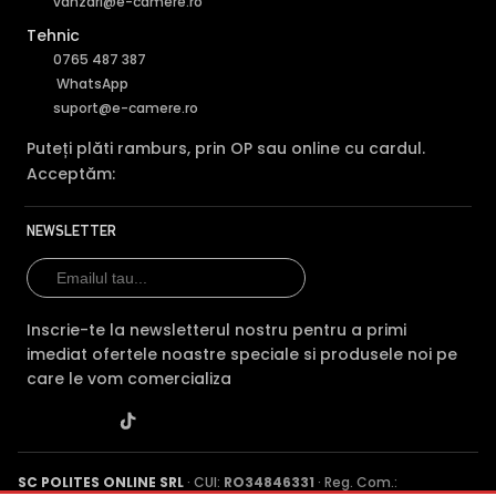
vanzari@e-camere.ro
In general, camerele de supraveghere video cu infrarosu,
Tehnic
au ca specificatie distanta maxima aproximativa la care
0765 487 387
"bate" iluminatorul in infrarosu, insa daca o persoana se
WhatsApp
afla la o distanta mult mai mica decat aceasta, exista
suport@e-camere.ro
riscul ca imaginea sa fie suprasaturata (foarte alba).
Astfel, pentru a elimina acesta situatie, camera de
Puteți plăti ramburs, prin OP sau online cu cardul.
supraveghere video DAHUA HAC-HDW1549X-IL-A-PRO-
Acceptăm:
0280B-DIP, este dotata cu functia Infrarosu Inteligent
(Smart IR).
NEWSLETTER
Inscrie-te la newsletterul nostru pentru a primi
imediat ofertele noastre speciale si produsele noi pe
care le vom comercializa
SC POLITES ONLINE SRL
· CUI:
RO34846331
· Reg. Com.:
Alte functii