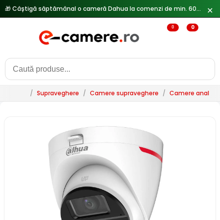
✕
🔥
Reduceri de pana la 25% doar in luna iulie → Vezi ofertele
0
0
/
Supraveghere
/
Camere supraveghere
/
Camere analogi