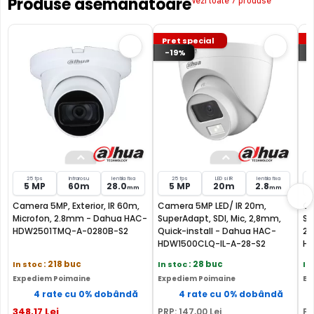
Produse asemanatoare
Vezi toate 7 produse
FILTRU IR MECANIC (ICR / IR Cut Fillter)
Pret special
P
-19%
Camera DAHUA HAC-HDW1549X-IL-A-PRO-0280B-DIP are
un filtru IR Mecanic autoretractabil ce filtreaza lumina in
infrarosu pe timpul zilei, pentru a evita anumitele defecte
de afisare a culorilor, iar pe timpul noptii acesta este
retras pentru a permite luminii in infrarosu sa treaca,
imbunatatind vizibilitatea camerei in modul alb/negru.
25 fps
Infrarosu
lentila fixa
25 fps
LED si IR
lentila fixa
5 MP
60m
28.0
5 MP
20m
2.8
mm
mm
Camera 5MP, Exterior, IR 60m,
Camera 5MP LED/ IR 20m,
Ca
Microfon, 2.8mm - Dahua HAC-
SuperAdapt, SDI, Mic, 2,8mm,
Su
HDW2501TMQ-A-0280B-S2
Quick-install - Dahua HAC-
2,
HDW1500CLQ-IL-A-28-S2
HD
In stoc
: 218 buc
In stoc
: 28 buc
In
Expediem Poimaine
Expediem Poimaine
Ex
4 rate cu 0% dobândă
4 rate cu 0% dobândă
348
,17
Lei
PRP:
147
,00
Lei
PR