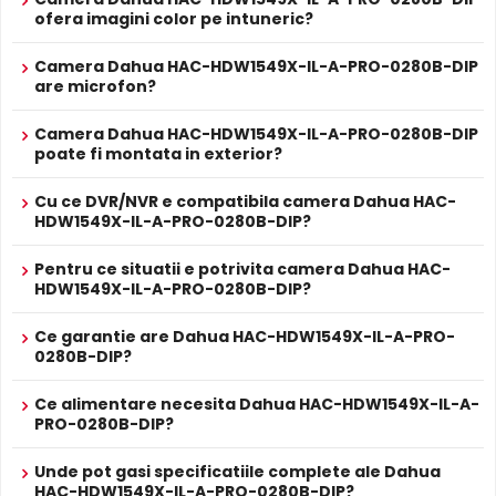
ofera imagini color pe intuneric?
* Specificatiile tehnice ale produsului Dahua HAC-HDW1549X-IL-A-PRO-
0280B-DIP au caracter informativ.
Camera Dahua HAC-HDW1549X-IL-A-PRO-0280B-DIP
are microfon?
Camera Dahua HAC-HDW1549X-IL-A-PRO-0280B-DIP
poate fi montata in exterior?
Filtru IR Mecanic (ICR)
Cu ce DVR/NVR e compatibila camera Dahua HAC-
Dahua HAC-HDW1549X-IL-A-PRO-0280B-DIP are un
filtru
HDW1549X-IL-A-PRO-0280B-DIP?
IR mecanic autoretractabil
ce filtreaza lumina in
infrarosu pe timpul zilei, pentru a evita defectele de
Pentru ce situatii e potrivita camera Dahua HAC-
culoare, iar pe timpul noptii acesta este retras pentru a
HDW1549X-IL-A-PRO-0280B-DIP?
permite luminii IR sa treaca, imbunatatind vizibilitatea.
Ce garantie are Dahua HAC-HDW1549X-IL-A-PRO-
0280B-DIP?
Ce alimentare necesita Dahua HAC-HDW1549X-IL-A-
PRO-0280B-DIP?
Unde pot gasi specificatiile complete ale Dahua
HAC-HDW1549X-IL-A-PRO-0280B-DIP?