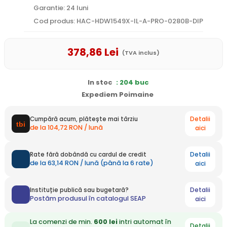
Garantie: 24 luni
Cod produs: HAC-HDW1549X-IL-A-PRO-0280B-DIP
378
,86
Lei
(TVA inclus)
In stoc
: 204 buc
Expediem Poimaine
Detalii
Cumpără acum, plătește mai târziu
de la 104,72 RON / lună
aici
Detalii
Rate fără dobândă cu cardul de credit
de la 63,14 RON / lună (până la 6 rate)
aici
Detalii
Instituție publică sau bugetară?
Postăm produsul în catalogul SEAP
aici
La comenzi de min.
600 lei
intri automat în
Detalii