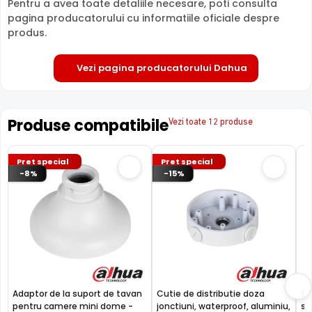
Pentru a avea toate detaliile necesare, poti consulta
HAC-HDW1500T-IL-A-0280B-S3-DIP fiind dotata cu un
pagina producatorului cu informatiile oficiale despre
iluminator in infrarosu cu LED-uri IR.
produs.
Vezi pagina producatorului Dahua
Produse compatibile
Vezi toate 12 produse
Pret special
Pret special
TEHNOLOGIA STARLIGHT
-8%
-15%
Camera DAHUA HAC-HDW1500T-IL-A-0280B-S3-DIP este
dotata cu un senzor de imagine de ultima generatie:
SONY STARVIS, ce ii ofera camerei o sensibilitate extrem
de scazuta cu ajutorul careia camera poate oferi imagini
color in conditii de iluminare extrem de scazute.
Adaptor de la suport de tavan
Cutie de distributie doza
Su
pentru camere mini dome -
jonctiuni, waterproof, aluminiu,
st