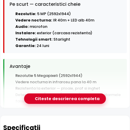
Pe scurt — caracteristici cheie
Rezolutie:
5 MP (2592x1944)
Vedere nocturna:
IR 40m + LED alb 40m
Audio:
microfon
Instalare:
exterior (carcasa rezistenta)
Tehnologii smart:
Starlight
Garantie:
24 luni
Avantaje
Rezolutie 5 Megapixeli (2592x1944)
Vedere nocturna in infrarosu pana la 40 m
Rezistenta la exterior — ploaie, praf si inghet
Detectie AI om/vehicul (SMD Plus) — filtreaza alarmele
Citeste descrierea completa
false
Garantie 24 luni si suport tehnic gratuit in romana
De luat in calcul
Specificatii