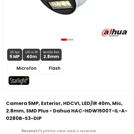
25 fps
LED si IR
lentila fixa
5 MP
40m
2.8
mm
Microfon
Flash
Camera 5MP, Exterior, HDCVI, LED/IR 40m, Mic,
2.8mm, SMD Plus - Dahua HAC-HDW1500T-IL-A-
0280B-S3-DIP
Recenzii:
Fii primul care lasă o recenzie