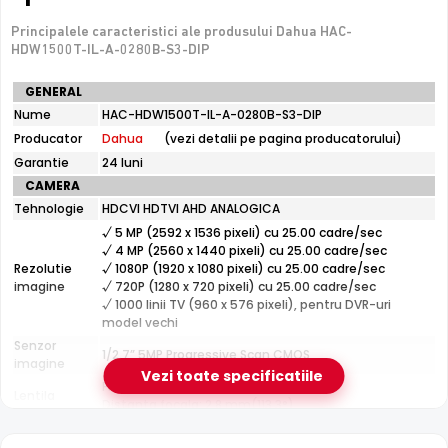
Tehnologie analogica HD — necesita DVR, nu se
conecteaza direct la retea
Principalele caracteristici ale produsului Dahua HAC-
HDW1500T-IL-A-0280B-S3-DIP
Specificatii
GENERAL
e-Camere.ro recomanda acest produs pentru:
tehnice
Nume
HAC-HDW1500T-IL-A-0280B-S3-DIP
curtea si exteriorul casei.
Dahua
Producator
Dahua
(vezi detalii pe pagina producatorului)
HAC-
HDW1500T-
Garantie
24 luni
IL-
Senzor Starlight
CAMERA
A-
Senzorul
Starlight
permite Dahua HAC-HDW1500T-IL-A-
Tehnologie
HDCVI HDTVI AHD ANALOGICA
0280B-
0280B-S3-DIP sa capteze imagini clare si detaliate chiar si
S3-
√ 5 MP (2592 x 1536 pixeli) cu 25.00 cadre/sec
DIP
la niveluri extrem de scazute de luminozitate, fara a fi
√ 4 MP (2560 x 1440 pixeli) cu 25.00 cadre/sec
Rezolutie
√ 1080P (1920 x 1080 pixeli) cu 25.00 cadre/sec
necesar iluminat suplimentar.
imagine
√ 720P (1280 x 720 pixeli) cu 25.00 cadre/sec
√ 1000 linii TV (960 x 576 pixeli), pentru DVR-uri
model vechi
Senzor
1/2.7” 5MP Progressive Scan CMOS
imagine
Vezi toate specificatiile
Fixa
Lentila
Distanta focala: 2.8 mm(113.3°)
Pana la 40 metri (pentru vizualizarea pe timpul
Infrarosu
Infrarosu 40m
noptii)