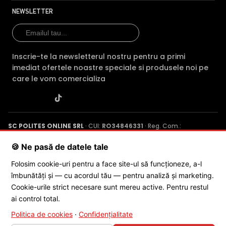
NEWSLETTER
Inscrie-te la newsletterul nostru pentru a primi
imediat ofertele noastre speciale si produsele noi pe
care le vom comercializa
SC POLITES ONLINE SRL
· CUI:
RO34846331
· Reg. Com.:
J2015001227161
· Capital social: 200 RON · Sediu: Str. Petrache
Poenaru, Nr. 1, Craiova, Jud. Dolj ·
Contactează-ne
·
Service produs
🍪 Ne pasă de datele tale
Folosim cookie-uri pentru a face site-ul să funcționeze, a-l
BLC (Backlight Compensation)
îmbunătăți și — cu acordul tău — pentru analiză și marketing.
© 2026 SC POLITES ONLINE SRL
Cookie-urile strict necesare sunt mereu active. Pentru restul
Functia BLC (compensarea luminii din spate) cu care este
ai control total.
dotata camera de supraveghere video DAHUA HAC-
HDW1500T-IL-A-0280B-S3-DIP, permite ca obiectele
Politica de cookies
·
Confidențialitate
aflate pe un fundal foarte luminos, de exemplu, in dreptul