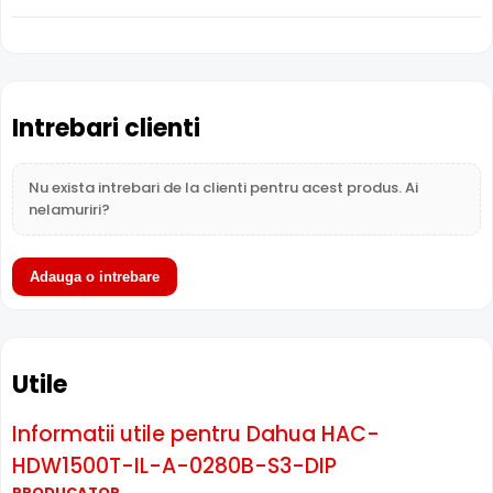
Intrebari clienti
Nu exista intrebari de la clienti pentru acest produs. Ai
nelamuriri?
Adauga o intrebare
BLC (Compensare Lumina)
Utile
Functia
BLC
(Backlight Compensation) cu care este
dotata camera Dahua HAC-HDW1500T-IL-A-0280B-S3-
DIP, permite ca obiectele aflate pe un fundal foarte
Informatii utile pentru Dahua HAC-
luminos (de exemplu, in dreptul unei ferestre sau a unei
HDW1500T-IL-A-0280B-S3-DIP
usi de acces) sa fie vizibile.
PRODUCATOR