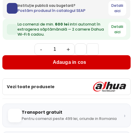
Detalii
Instituție publică sau bugetară?
Postăm produsul în catalogul SEAP
aici
La comenzi de min.
600 lei
intri automat în
Detalii
extragerea săptămânală — 2 camere Dahua
aici
Wi-Fi 6 cadou.
-
+
Adauga in cos
Vezi toate produsele
Transport gratuit
›
Pentru comenzi peste 499 lei, oriunde in Romania