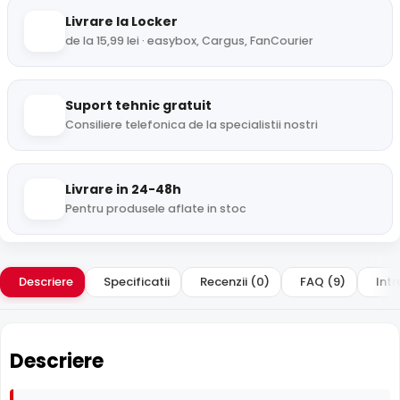
Livrare la Locker
de la 15,99 lei · easybox, Cargus, FanCourier
Suport tehnic gratuit
Consiliere telefonica de la specialistii nostri
Livrare in 24-48h
Pentru produsele aflate in stoc
Descriere
Specificatii
Recenzii (0)
FAQ (9)
Intr
Descriere