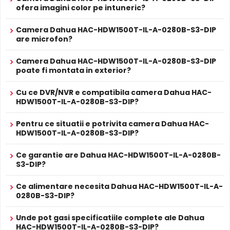
Dahua HAC-HDW1500T-IL-A-0280B-S3-DIP are un
filtru IR
PROSPECT PRODUCATOR
ofera imagini color pe intuneric?
mecanic autoretractabil
ce filtreaza lumina in infrarosu
Prospect
Dahua HAC-HDW1500T-IL-A-0280B-S3-DIP
pe timpul zilei, pentru a evita defectele de culoare, iar pe
tehnic
Camera Dahua HAC-HDW1500T-IL-A-0280B-S3-DIP
timpul noptii acesta este retras pentru a permite luminii IR
are microfon?
sa treaca, imbunatatind vizibilitatea.
* Specificatiile tehnice ale produsului Dahua HAC-HDW1500T-IL-A-0280B-
S3-DIP au caracter informativ.
Camera Dahua HAC-HDW1500T-IL-A-0280B-S3-DIP
poate fi montata in exterior?
Cu ce DVR/NVR e compatibila camera Dahua HAC-
HDW1500T-IL-A-0280B-S3-DIP?
Pentru ce situatii e potrivita camera Dahua HAC-
HDW1500T-IL-A-0280B-S3-DIP?
Ce garantie are Dahua HAC-HDW1500T-IL-A-0280B-
Infrarosu Inteligent (Smart IR)
S3-DIP?
Dahua HAC-HDW1500T-IL-A-0280B-S3-DIP este dotata cu
Ce alimentare necesita Dahua HAC-HDW1500T-IL-A-
functia
Infrarosu Inteligent
(Smart IR), ce regleaza
0280B-S3-DIP?
automat intensitatea iluminatorului in infrarosu in functie
de distanta obiectului, eliminand riscul de suprasaturare
Unde pot gasi specificatiile complete ale Dahua
a imaginii la distante mici.
HAC-HDW1500T-IL-A-0280B-S3-DIP?