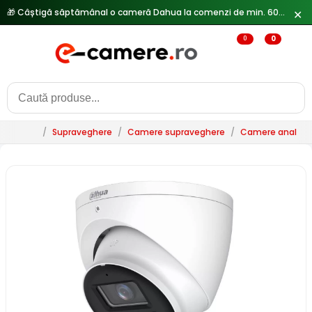
🎁 Câștigă săptămânal o cameră Dahua la comenzi de min. 600 lei —
✕
0
0
/
Supraveghere
/
Camere supraveghere
/
Camere analogi