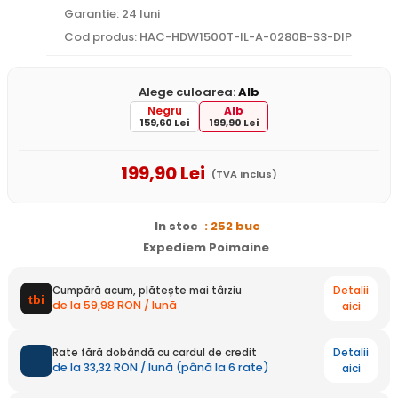
Garantie: 24 luni
Cod produs: HAC-HDW1500T-IL-A-0280B-S3-DIP
Alege culoarea:
Alb
Negru
Alb
159,60 Lei
199,90 Lei
199
,90
Lei
(TVA inclus)
In stoc
: 252 buc
Expediem Poimaine
Detalii
Cumpără acum, plătește mai târziu
de la 59,98 RON / lună
aici
Detalii
Rate fără dobândă cu cardul de credit
de la 33,32 RON / lună (până la 6 rate)
aici