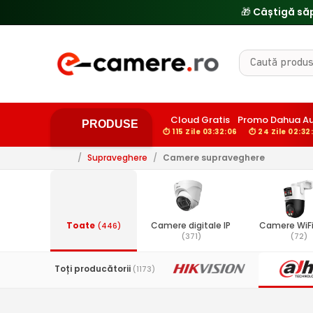
🔥
Cloud Gratis
Promo Dahua A
PRODUSE
⏱ 115 Zile 03:32:05
⏱ 24 Zile 02:32
/
Supraveghere
/
Camere supraveghere
Toate
Camere digitale IP
Camere WiFi
(446)
(371)
(72)
Toți producătorii
(1173)