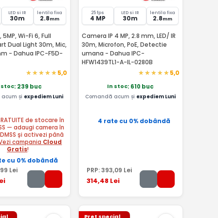
LED si IR
lentila fixa
25 fps
LED si IR
lentila fixa
30m
2.8
4 MP
30m
2.8
mm
mm
MP, Wi-Fi 6, Full
Camera IP 4 MP, 2.8 mm, LED/ IR
rt Dual Light 30m, Mic,
30m, Microfon, PoE, Detectie
mm - Dahua IPC-F5D-
umana - Dahua IPC-
HFW1439TL1-A-IL-0280B
5,0
5,0
 stoc
In stoc
: 239 buc
: 610 buc
acum și
expediem Luni
Comandă acum și
expediem Luni
 GRATUITE de stocare în
4 rate cu 0% dobândă
SS — adaugi camera în
 DMSS și activezi până
Vezi campania
Cloud
Gratis
!
te cu 0% dobândă
,99
Lei
PRP:
393
,09
Lei
ei
314
,48
Lei
ial
Pret special