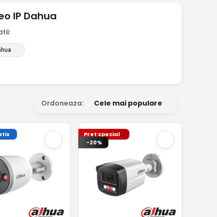
eo IP Dahua
ii:
ahua
Ordoneaza:
Cele mai populare
tis
Pret special
-20%