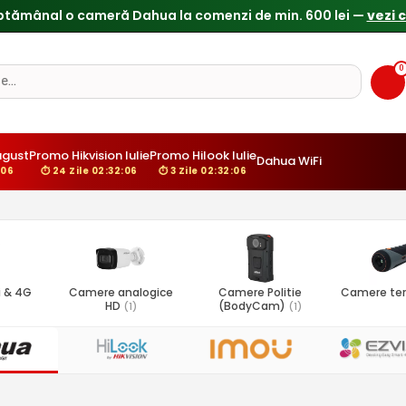
Reduceri de pana la 25% doar in luna iulie → Vezi ofertele
0
ugust
Promo Hikvision Iulie
Promo Hilook Iulie
Dahua WiFi
:05
⏱ 24 Zile 02:32:05
⏱ 3 Zile 02:32:05
 & 4G
Camere analogice
Camere Politie
Camere te
HD
(BodyCam)
(1)
(1)