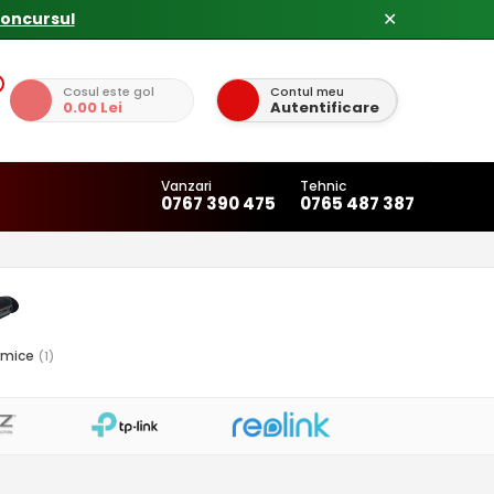
✕
Cosul este gol
Contul meu
0.00 Lei
Autentificare
Vanzari
Tehnic
0767 390 475
0765 487 387
rmice
(1)