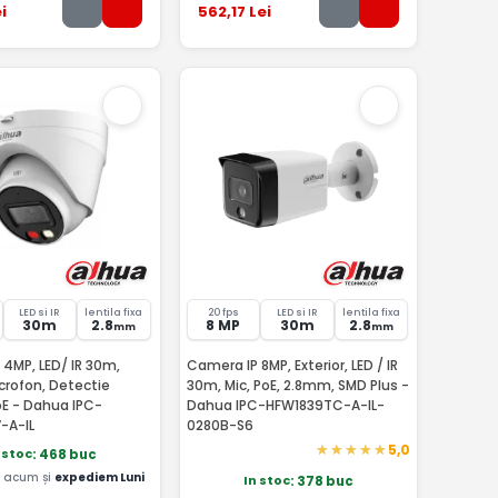
i
562
,17
Lei
LED si IR
lentila fixa
20 fps
LED si IR
lentila fixa
30m
2.8
8 MP
30m
2.8
mm
mm
4MP, LED/ IR 30m,
Camera IP 8MP, Exterior, LED / IR
crofon, Detectie
30m, Mic, PoE, 2.8mm, SMD Plus -
E - Dahua IPC-
Dahua IPC-HFW1839TC-A-IL-
-A-IL
0280B-S6
5,0
 stoc
: 468 buc
acum și
expediem Luni
In stoc
: 378 buc