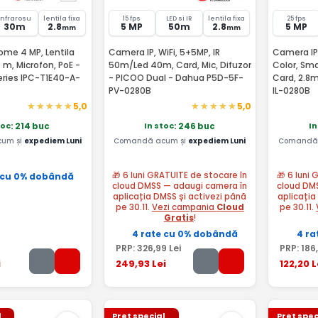
Infrarosu
lentila fixa
15 fps
LED si IR
lentila fixa
25 fps
30m
2.8
5 MP
50m
2.8
5 MP
mm
mm
me 4 MP, Lentila
Camera IP, WiFi, 5+5MP, IR
Camera IP, 5
 m, Microfon, PoE -
50m/Led 40m, Card, Mic, Difuzor
Color, Sma
eries IPC-T1E40-A-
- PICOO Dual - Dahua P5D-5F-
Card, 2.8
PV-0280B
IL-0280B
5,0
5,0
toc
In stoc
In
: 214 buc
: 246 buc
um și
expediem Luni
Comandă acum și
expediem Luni
Comandă 
🎁 6 luni GRATUITE de stocare în
🎁 6 luni
 cu 0% dobândă
cloud DMSS — adaugi camera în
cloud DM
aplicația DMSS și activezi până
aplicația
pe 30.11.
Vezi campania
Cloud
pe 30.11.
Gratis
!
4 rate cu 0% dobândă
4 ra
PRP:
326
,99
Lei
PRP:
186
i
249
,93
Lei
122
,20
L
l
Pret special
Pret spec