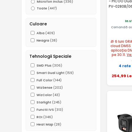
- PICOO Dua
Microfon Inclus
(336)
PV-0280B/0
Toate
(447)
In 
Culoare
Comandă ac
Alba
(409)
Neagra
(38)
🎁 6 luni GR
cloud DMSS 
aplicația D
pe 30.11.
Ve
Tehnologii Speciale
SMD Plus
(306)
4 rate
Smart Dual Light
(159)
254
,99
Le
Full Color
(144)
WizSense
(202)
WizColor
(43)
Starlight
(245)
Functii IVS
(313)
ROI
(346)
Heat Map
(28)