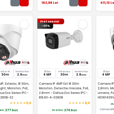
162
,88
Lei
411
,13
Le
Pret special
-20%
LED si IR
lentila fixa
25 fps
Infrarosu
lentila fixa
25 fps
30m
2.8
4 MP
30m
2.8
4 MP
mm
mm
, Exterior, IR 30m,
Camera IP 4MP Ext IR 30m
Camera IP 
ght, Microfon, PoE,
Microfon, Detectie miscare, PoE,
2,8mm, Mi
ua Eco Series IPC-
2.8mm - Dahua Eco Series IPC-
umana, Po
0280B-S2
B1E40-A-0280B
HDW1439V
5,0
5,0
In
Comandă 
toc
In stoc
: 277 buc
: 276 buc