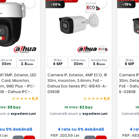
-20%
-15%
LED si IR
lentila fixa
25 fps
Infrarosu
lentila fixa
25 fps
30m
2.8
4 MP
30m
3.6
6 MP
mm
mm
i 5MP, Exterior, LED
Camera IP, Exterior, 4MP ECO, IR
Camera IP 6
t Card, Microfon,
30m, microfon, 3.6mm, PoE -
30m, Detec
mm, SMD Plus - IPC-
Dahua Eco Series IPC-B1E40-A-
PoE - Dah
0B - Dahua IPC-
0360B
IL-0280B
0B-EUR
5,0
5,0
stoc
In stoc
I
: 99 buc
: 82 buc
um și
expediem Luni
Comandă acum și
expediem Luni
Comandă 
 cu 0% dobândă
4 rate cu 0% dobândă
4 ra
9
Lei
PRP:
203
,59
Lei
PRP:
48