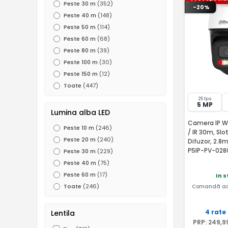
Peste 30 m
(352)
-20%
Peste 40 m
(148)
Peste 50 m
(114)
Peste 60 m
(68)
Peste 80 m
(39)
Peste 100 m
(30)
Peste 150 m
(12)
Toate
(447)
25 fps
5 MP
Lumina alba LED
Camera IP WiF
Peste 10 m
(246)
/ IR 30m, Slo
Peste 20 m
(240)
Difuzor, 2.8
P5IP-PV-028
Peste 30 m
(229)
P5IP-PV-028
Peste 40 m
(75)
Peste 60 m
(17)
In 
Toate
(246)
Comandă ac
4 rate
Lentila
PRP:
249
,9