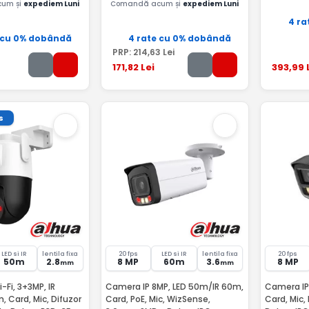
um și
expediem Luni
Comandă acum și
expediem Luni
4 ra
 cu 0% dobândă
4 rate cu 0% dobândă
PRP:
214
,63
Lei
171
,82
Lei
393
,99
s
LED si IR
lentila fixa
20 fps
LED si IR
lentila fixa
20 fps
50m
2.8
8 MP
60m
3.6
8 MP
mm
mm
-Fi, 3+3MP, IR
Camera IP 8MP, LED 50m/IR 60m,
Camera IP 
 Card, Mic, Difuzor
Card, PoE, Mic, WizSense,
Card, Mic,