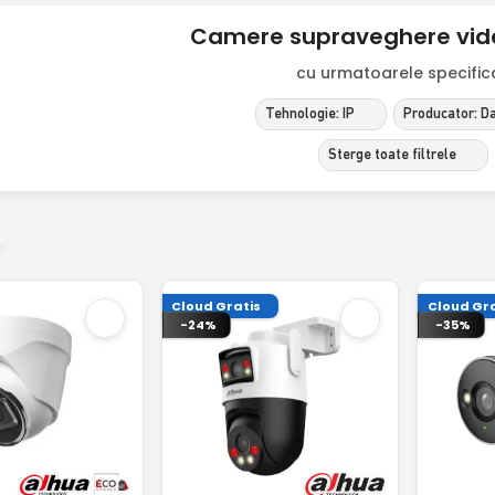
Camere supraveghere vid
cu urmatoarele specificat
Tehnologie: IP
Producator: D
Sterge toate filtrele
Cloud Gratis
Cloud Gra
-24%
-35%