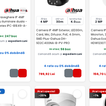
aveghere IP 4MP
25 fps
LED-uri
lentila fixa
25 fps
u iluminare duala -
4 MP
30m
4.0
2 MP
mm
eries IPC-B1E49-A-
Camera IP 4MP Exterior, LED30m,
Camera IP 
Card, Mic, Difuzor, PoE, 4.0mm,
Microfon,
toc
: 247 buc
SMD Plus-Dahua DH-
Dahua Eco
um și
expediem Luni
SD2C400NA-B-PV-PRO
HDW1230T
In stoc
I
: 56 buc
 cu 0% dobândă
Comandă acum și
expediem Luni
Comandă 
4 rate cu 0% dobândă
4 ra
789
,92
Lei
156
,70
L
s
Pret special
Pret spec
-20%
-1%