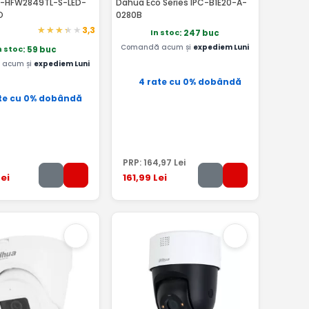
C-HFW2849TL-S-LED-
Dahua Eco Series IPC-B1E20-A-
O
0280B
3,3
In stoc
: 247 buc
Comandă acum și
expediem Luni
n stoc
: 59 buc
acum și
expediem Luni
4 rate cu 0% dobândă
te cu 0% dobândă
PRP:
164
,97
Lei
ei
161
,99
Lei