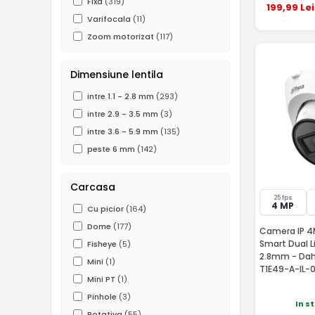
Fixa
(319)
199
,99
Lei
Varifocala
(11)
Zoom motorizat
(117)
Dimensiune lentila
intre 1.1 - 2.8 mm
(293)
intre 2.9 - 3.5 mm
(3)
intre 3.6 - 5.9 mm
(135)
peste 6 mm
(142)
Carcasa
25 fps
4 MP
Cu picior
(164)
Dome
(177)
Camera IP 4MP
Smart Dual Li
Fisheye
(5)
2.8mm - Dah
Mini
(1)
T1E49-A-IL-
Mini PT
(1)
Pinhole
(3)
In s
Rotativa
(55)