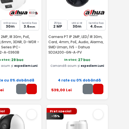
Infrarosu
lentila fixa
25 fps
LED si IR
lentila fixa
30m
3.6
2 MP
30m
4.0
mm
mm
2MP, IR 30m, PoE,
Camera PT IP 2MP, LED/ IR 30m,
 3,6mm, 3DNR, D-WDR -
Card, 4mm, PoE, Audio, Alarma,
 Series IPC-
SMD Uman, IVS - Dahua
2-A-0360B
SD2A200-GN-A-PV
n stoc
In stoc
: 29 buc
: 27 buc
acum și
expediem Luni
Comandă acum și
expediem Luni
te cu 0% dobândă
4 rate cu 0% dobândă
ei
539
,00
Lei
ial
Pret special
-15%