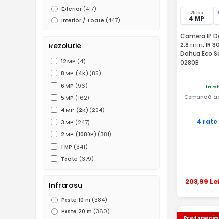
Exterior
(417)
25 fps
4 MP
Interior / Toate
(447)
Camera IP Do
2.8 mm, IR 30
Rezolutie
Dahua Eco S
12 MP
(4)
0280B
8 MP (4K)
(85)
6 MP
(96)
In s
Comandă ac
5 MP
(162)
4 MP (2K)
(294)
4 rate
3 MP
(247)
2 MP (1080P)
(381)
1 MP
(341)
Toate
(379)
203
,99
Le
Infrarosu
Peste 10 m
(384)
Peste 20 m
(360)
Pret specia