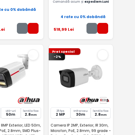
Comandă acum și
expediem Luni
te cu 0% dobândă
4 rate cu 0% dobândă
Lei
518
,99
Lei
Pret special
-2%
LED-uri
lentila fixa
25 fps
Infrarosu
lentila fixa
50m
2.8
2 MP
30m
2.8
mm
mm
8MP Exterior, LED 50m,
Camera IP 2MP, Exterior, IR 30m,
 PoE, 2.8mm, SMD Plus-
Microfon, PoE, 2.8mm, 99 grade -