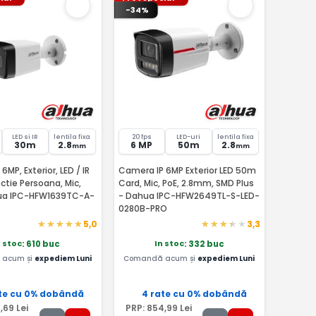
-34%
LED si IR
lentila fixa
20 fps
LED-uri
lentila fixa
30m
2.8
6 MP
50m
2.8
mm
mm
MP, Exterior, LED / IR
Camera IP 6MP Exterior LED 50m
tie Persoana, Mic,
Card, Mic, PoE, 2.8mm, SMD Plus
ua IPC-HFW1639TC-A-
- Dahua IPC-HFW2649TL-S-LED-
0280B-PRO
5,0
3,3
n stoc
In stoc
: 610 buc
: 332 buc
acum și
expediem Luni
Comandă acum și
expediem Luni
te cu 0% dobândă
4 rate cu 0% dobândă
3
,69
Lei
PRP:
854
,99
Lei