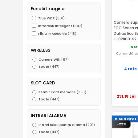
Functii Imagine
True WDR
(301)
Camera supr
Infrarosu Inteligent
(347)
ECO Series c
Dahua Eco S
Filtru IR Mecanic
(418)
IL-0280B-S2
In s
WIRELESS
Comandă ac
Camere Wifi
(67)
Toate
(447)
4 rate
SLOT CARD
Permit card memorie
(393)
231
,18
Lei
Toate
(447)
INTRARI ALARMA
Cloud Grati
-22%
Intrari releu pentru alarma
(201)
Toate
(447)