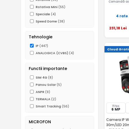
Comandă ac
Rotativa Mini
(55)
Speciale
(4)
4 rate
Speed Dome
(38)
231
,18
Lei
Tehnologie
IP
(447)
Cloud Grati
ANALOGICA (CVBS)
(4)
Functii importante
SIM 4G
(8)
Panou Solar
(5)
ANPR
(9)
TERMALA
(2)
Smart Tracking
(56)
15 fps
6 MP
Camera IP Wi
MICROFON
30m/LED 20m,