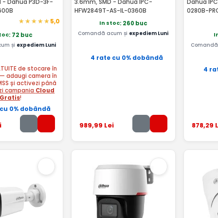
l - Dahua P3D-3F-
3.6mm, SMD - Dahua IPC-
Dahua IP
600B
HFW2849T-AS-IL-0360B
0280B-PR
5,0
In stoc
: 260 buc
Comandă acum și
expediem Luni
stoc
I
: 72 buc
um și
expediem Luni
Comandă 
4 rate cu 0% dobândă
ATUITE de stocare în
4 ra
— adaugi camera în
MSS și activezi până
zi campania
Cloud
Gratis
!
 cu 0% dobândă
i
989
,99
Lei
878
,29
L