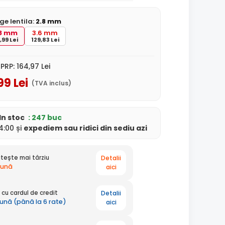
ge lentila:
2.8 mm
.8 mm
3.6 mm
,99 Lei
129,83 Lei
PRP:
164
,97
Lei
99
Lei
(TVA inclus)
In stoc
: 247 buc
:00 și
expediem
sau ridici din sediu
azi
Detalii
tește mai târziu
lună
aici
Detalii
cu cardul de credit
lună (până la 6 rate)
aici