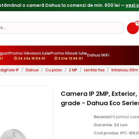
0
ugust
Promo Hikvision Iulie
Promo Hilook Iulie
Dahua WiFi
:00
⏱ 24 Zile 13:56:00
⏱ 3 Zile 13:56:00
igitale IP
/
Dahua
/
Cu picior
/
2 MP
/
Lentila fixa
/
Infrarosu 30m
Camera IP 2MP, Exterior,
grade - Dahua Eco Seri
Recenzii:
Fii primul car
Garantie: 24 luni
Cod produs: IPC-B1E