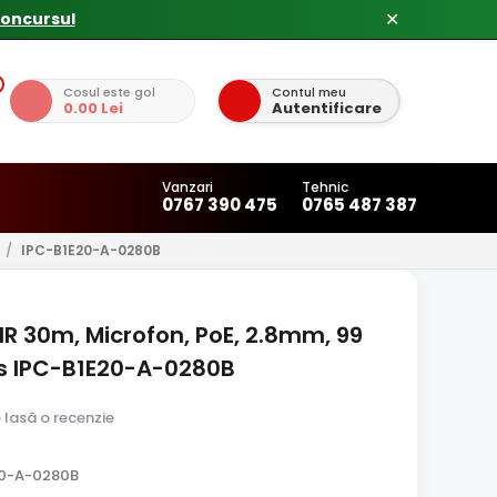
✕
Cosul este gol
Contul meu
0.00 Lei
Autentificare
Vanzari
Tehnic
0767 390 475
0765 487 387
/
IPC-B1E20-A-0280B
 IR 30m, Microfon, PoE, 2.8mm, 99
es IPC-B1E20-A-0280B
e lasă o recenzie
20-A-0280B