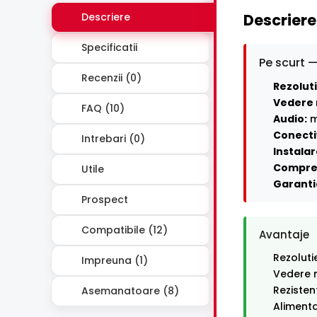
Descriere
Descriere
Specificatii
Pe scurt —
Recenzii (0)
Rezoluti
Vedere 
FAQ (10)
Audio:
m
Conecti
Intrebari (0)
Instalar
Compre
Utile
Garanti
Prospect
Compatibile (12)
Avantaje
Rezoluti
Impreuna (1)
Vedere n
Rezisten
Asemanatoare (8)
Alimenta