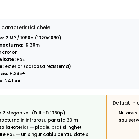
 caracteristici cheie
e:
2 MP / 1080p (1920x1080)
nocturna:
IR 30m
icrofon
vitate:
PoE
e:
exterior (carcasa rezistenta)
sie:
H.265+
e:
24 luni
De luat in 
e 2 Megapixeli (Full HD 1080p)
Nu are s
octurna in infrarosu pana la 30 m
sau serv
ta la exterior — ploaie, praf si inghet
re PoE — un singur cablu pentru date si