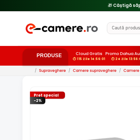
Cloud Gratis
Promo Dahua A
PRODUSE
⏱ 115 Zile 14:56:00
⏱ 24 Zile 13:56
/
Supraveghere
/
Camere supraveghere
/
Camere d
Pret special
-2%