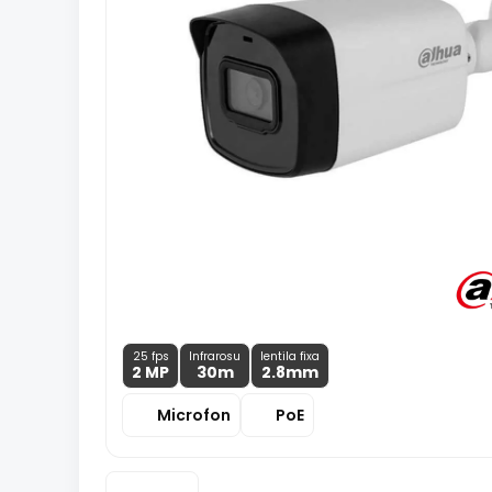
25 fps
Infrarosu
lentila fixa
2 MP
30m
2.8
mm
Microfon
PoE