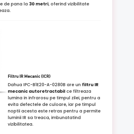
ne de pana la
30 metri
, oferind vizibilitate
jeaza.
Filtru IR Mecanic (ICR)
Dahua IPC-B1E20-A-0280B are un
filtru IR
mecanic autoretractabil
ce filtreaza
lumina in infrarosu pe timpul zilei, pentru a
evita defectele de culoare, iar pe timpul
noptii acesta este retras pentru a permite
luminii IR sa treaca, imbunatatind
vizibilitatea.