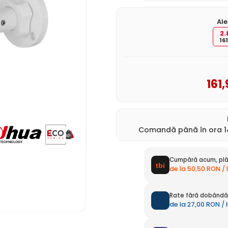
Ale
2
161
161
,
Comandă până în ora 14
Cumpără acum, plă
de la 50,50 RON / 
Rate fără dobândă 
de la 27,00 RON / 