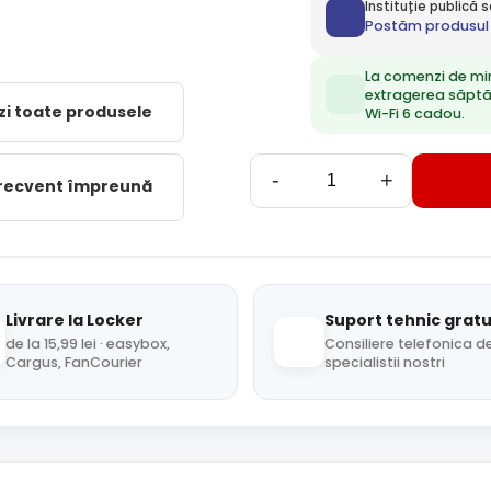
Instituție publică
Postăm produsul 
La comenzi de mi
extragerea săpt
zi toate produsele
Wi-Fi 6 cadou.
-
+
frecvent împreună
Livrare la Locker
Suport tehnic gratu
de la 15,99 lei · easybox,
Consiliere telefonica de
Cargus, FanCourier
specialistii nostri