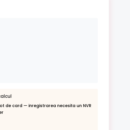
calcul
lot de card — inregistrarea necesita un NVR
er