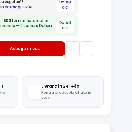
Detalii
 sau bugetară?
în catalogul SEAP
aici
n.
600 lei
intri automat în
Detalii
ămânală — 2 camere Dahua
aici
Adauga in cos
it
Livrare in 24-48h
 la
Pentru produsele aflate in
stoc