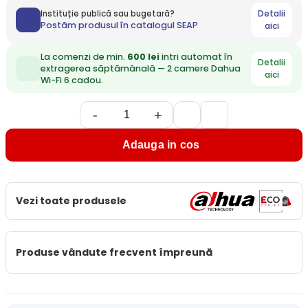
Detalii
Instituție publică sau bugetară?
Postăm produsul în catalogul SEAP
aici
La comenzi de min.
600 lei
intri automat în
Detalii
extragerea săptămânală — 2 camere Dahua
aici
Wi-Fi 6 cadou.
-
+
Adauga in cos
Vezi toate produsele
Produse vândute frecvent împreună