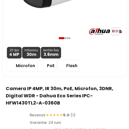
25 fps
Infrarosu
lentila fixa
4 MP
30m
3.6
mm
Microfon
PoE
Flash
Camera IP 4MP, IR 30m, PoE, Microfon, 3DNR,
Digital WDR - Dahua Eco Series IPC-
HFW1430TL2-A-0360B
Recenzii:
5.0
(1)
Garantie: 24 luni