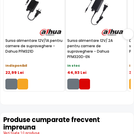
Sursa alimentare 12V/1A pentru
Sursa alimentare 12V/ 2A
Do
camere de supraveghere -
pentru camere de
wa
Dahua PFM321D
supraveghere - Dahua
PF
PFM320D-EN
Indisponibil
In stoc
In
22
,99
Lei
44
,93
Lei
3
FILTRU IR MECANIC (ICR / IR Cut Fillter)
Camera DAHUA IPC-HFW1430TL2-A-0360B are un filtru IR
Mecanic autoretractabil ce filtreaza lumina in infrarosu
pe timpul zilei, pentru a evita anumitele defecte de
Produse cumparate frecvent
afisare a culorilor, iar pe timpul noptii acesta este retras
impreuna
pentru a permite luminii in infrarosu sa treaca,
imbunatatind vizibilitatea camerei in modul alb/negru.
Vezi toate 10 produse