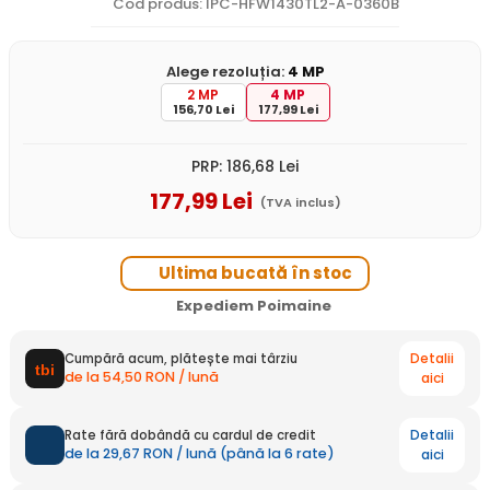
Cod produs: IPC-HFW1430TL2-A-0360B
Alege rezoluția:
4 MP
2 MP
4 MP
156,70 Lei
177,99 Lei
PRP:
186
,68
Lei
177
,99
Lei
(TVA inclus)
Ultima bucată în stoc
Expediem Poimaine
Detalii
Cumpără acum, plătește mai târziu
de la 54,50 RON / lună
aici
Detalii
Rate fără dobândă cu cardul de credit
de la 29,67 RON / lună (până la 6 rate)
aici