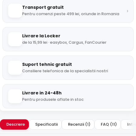
Transport gratuit
›
Pentru comenzi peste 499 lei, oriunde in Romania
Livrare la Locker
de la 15,99 lei · easybox, Cargus, FanCourier
Suport tehnic gratuit
Consiliere telefonica de la specialistii nostri
Livrare in 24-48h
Pentru produsele aflate in stoc
Descriere
Specificatii
Recenzii (1)
FAQ (11)
Intr