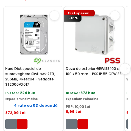
Pret special
-10%
Hard Disk special de
Doza de exterior GEWISS 100 x
Ha
supraveghere SkyHawk 2TB,
100 x 50 mm - PSS IP 55 GEWISS
1T
256MB, +Rescue - Seagate
Se
ST2000VX017
In stoc
: 224 buc
In stoc
: 373 buc
In
Expediem Poimaine
Expediem Poimaine
Ex
4 rate cu 0% dobândă
PRP:
10
,00
Lei
8
,99
Lei
872
,99
Lei
6
BLC (Backlight Compensation)