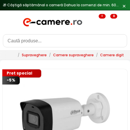
✕
🔥
Reduceri de pana la 25% doar in luna iulie → Vezi ofertele
0
0
/
Supraveghere
/
Camere supraveghere
/
Camere digitale 
Pret special
-5%