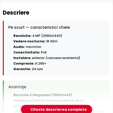
Descriere
Pe scurt — caracteristici cheie
Rezolutie:
4 MP (2560x1440)
Vedere nocturna:
IR 30m
Audio:
microfon
Conectivitate:
PoE
Instalare:
exterior (carcasa rezistenta)
Compresie:
H.265+
Garantie:
24 luni
Avantaje
Rezolutie 4 Megapixeli (2560x1440)
Vedere nocturna in infrarosu pana la 30 m
Rezistenta la exterior — ploaie, praf si inghet
Citeste descrierea completa
Alimentare PoE — un singur cablu pentru date si curent