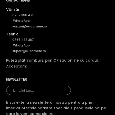
CONTACT RAPID
Caracteristica
HFW1430TL2-A-
IPC-B1E40-
IPC
0360B
(acest produs)
A-0360B
A-
Vânzări
0767 390 475
Pret
178 lei
163 lei
172 
WhatsApp
vanzari@e-camere.ro
Rezolutie
4 MP
4 MP
4 M
Tehnic
Vedere
0765 487 387
IR 30m
IR 30m
IR 
noaptea
WhatsApp
suport@e-camere.ro
Audio
mic
mic
mic
Puteți plăti ramburs, prin OP sau online cu cardul.
Conectivitate
PoE
PoE
PoE
Acceptăm:
Tehnologie
IP
IP
IP
NEWSLETTER
Garantie
24 luni
24 luni
24 
Comparatie detaliata:
Dahua IPC-HFW1430TL2-A-
0360B vs Dahua IPC-B1E40-A-0360B →
·
Dahua IPC-
HFW1430TL2-A-0360B vs Dahua IPC-B1E40-A-0280B →
Inscrie-te la newsletterul nostru pentru a primi
·
Dahua IPC-HFW1430TL2-A-0360B vs Dahua IPC-
imediat ofertele noastre speciale si produsele noi pe
HFW1530S-0360B-S6 →
care le vom comercializa