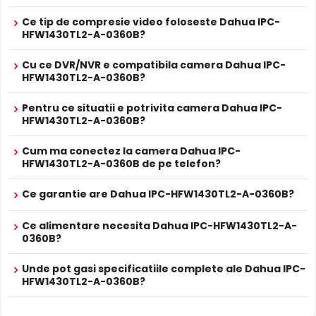
Ce tip de compresie video foloseste Dahua IPC-
HFW1430TL2-A-0360B?
Cu ce DVR/NVR e compatibila camera Dahua IPC-
HFW1430TL2-A-0360B?
Pentru ce situatii e potrivita camera Dahua IPC-
HFW1430TL2-A-0360B?
Cum ma conectez la camera Dahua IPC-
HFW1430TL2-A-0360B de pe telefon?
Ce garantie are Dahua IPC-HFW1430TL2-A-0360B?
BLC (Compensare Lumina)
Functia
BLC
(Backlight Compensation) cu care este
Ce alimentare necesita Dahua IPC-HFW1430TL2-A-
0360B?
dotata camera Dahua IPC-HFW1430TL2-A-0360B, permite
ca obiectele aflate pe un fundal foarte luminos (de
Unde pot gasi specificatiile complete ale Dahua IPC-
exemplu, in dreptul unei ferestre sau a unei usi de acces)
HFW1430TL2-A-0360B?
sa fie vizibile.