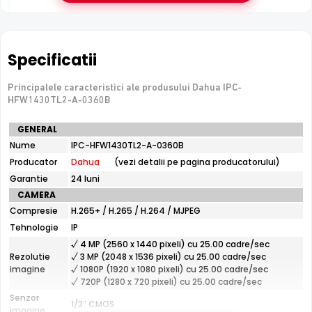
Garantie 24 luni si suport tehnic gratuit in romana
De luat in calcul
Specificatii
Nu are slot de card — inregistrarea necesita un NVR sau
server
Principalele caracteristici ale produsului Dahua IPC-
HFW1430TL2-A-0360B
Specificatii
GENERAL
e-Camere.ro recomanda acest produs pentru:
tehnice
Nume
IPC-HFW1430TL2-A-0360B
curtea si exteriorul casei; instalari profesionale cu
Dahua
Producator
cablare UTP structurata.
Dahua
(vezi detalii pe pagina producatorului)
IPC-
HFW1430TL2-
Garantie
24 luni
A-
CAMERA
0360B
Compresie
H.265+ / H.265 / H.264 / MJPEG
Tehnologie
IP
√ 4 MP (2560 x 1440 pixeli) cu 25.00 cadre/sec
Rezolutie
√ 3 MP (2048 x 1536 pixeli) cu 25.00 cadre/sec
imagine
√ 1080P (1920 x 1080 pixeli) cu 25.00 cadre/sec
√ 720P (1280 x 720 pixeli) cu 25.00 cadre/sec
Infrarosu 30m
Senzor
1/3″ CMOS
Dahua IPC-HFW1430TL2-A-0360B dispune de iluminare
imagine