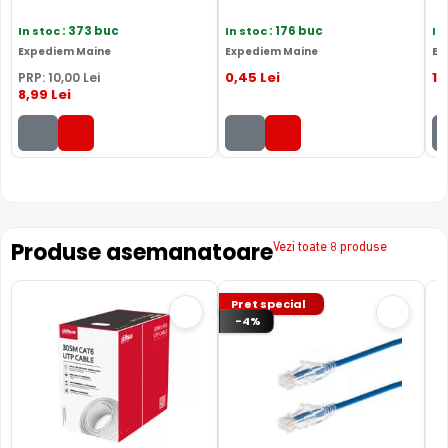
In stoc
: 373 buc
In stoc
: 176 buc
In
Expediem Maine
Expediem Maine
Ex
0
,45
Lei
1
,
PRP:
10
,00
Lei
8
,99
Lei
Produse asemanatoare
Vezi toate 8 produse
Pret special
-4%