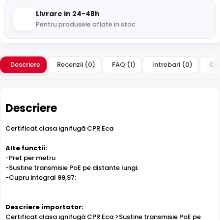
Livrare in 24-48h
Pentru produsele aflate in stoc
Descriere
Recenzii (0)
FAQ (1)
Intrebari (0)
Com
Descriere
Certificat clasa ignifugă CPR Eca
Alte functii:
-Pret per metru
-Sustine transmisie PoE pe distante lungi;
-Cupru integral 99,97;
Descriere importator:
Certificat clasa ignifugă CPR Eca >Sustine transmisie PoE pe