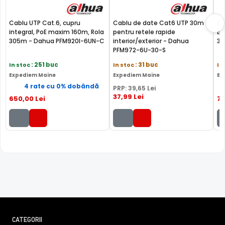
Cablu UTP Cat.6, cupru
Cablu de date Cat6 UTP 30m
Ca
integral, PoE maxim 160m, Rola
pentru retele rapide
Br
305m - Dahua PFM920I-6UN-C
interior/exterior - Dahua
30
PFM972-6U-30-S
In stoc
: 251 buc
In stoc
: 31 buc
In
Expediem Maine
Expediem Maine
Ex
4 rate cu 0% dobândă
PRP:
39
,65
Lei
37
,99
Lei
650
,00
Lei
7
CATEGORII