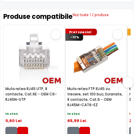
Produse compatibile
Vezi toate 12 produse
Pret special
-13%
Mufa retea RJ45 UTP, 8
Mufa retea FTP RJ45 cu
Mu
contacte, Cat.6E - OEM C6-
trecere, set 100 buc, Ecranate,
mi
RJ45N-UTP
8 contacte, Cat.6 - OEM
SR
RJ45M-CAT6-EZ
In stoc
In stoc
In
0
,60
Lei
65
,99
Lei
2
,