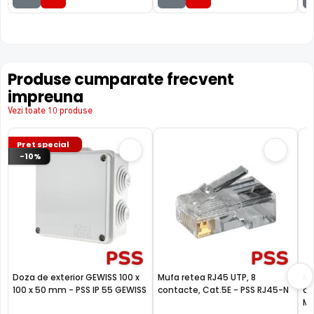
Produse cumparate frecvent
impreuna
Vezi toate 10 produse
Pret special
-10%
Doza de exterior GEWISS 100 x
Mufa retea RJ45 UTP, 8
Mu
100 x 50 mm - PSS IP 55 GEWISS
contacte, Cat.5E - PSS RJ45-N
ca
MA