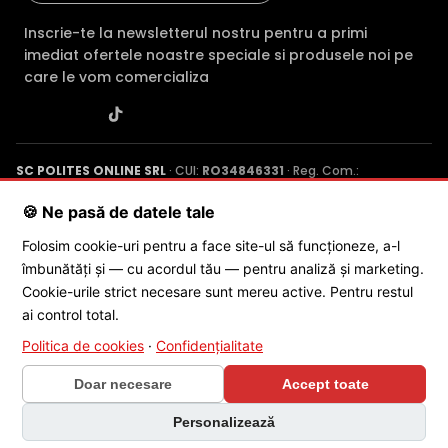
Inscrie-te la newsletterul nostru pentru a primi
imediat ofertele noastre speciale si produsele noi pe
care le vom comercializa
SC POLITES ONLINE SRL
· CUI:
RO34846331
· Reg. Com.:
J2015001227161
· Capital social: 200 RON · Sediu: Str. Petrache
Poenaru, Nr. 1, Craiova, Jud. Dolj ·
Contactează-ne
·
Service produs
🍪 Ne pasă de datele tale
Folosim cookie-uri pentru a face site-ul să funcționeze, a-l
îmbunătăți și — cu acordul tău — pentru analiză și marketing.
© 2026 SC POLITES ONLINE SRL
Cookie-urile strict necesare sunt mereu active. Pentru restul
ai control total.
Politica de cookies
·
Confidențialitate
Doar necesare
Accept toate
×
Personalizează
🎁 CONCURS SĂPTĂMÂNAL