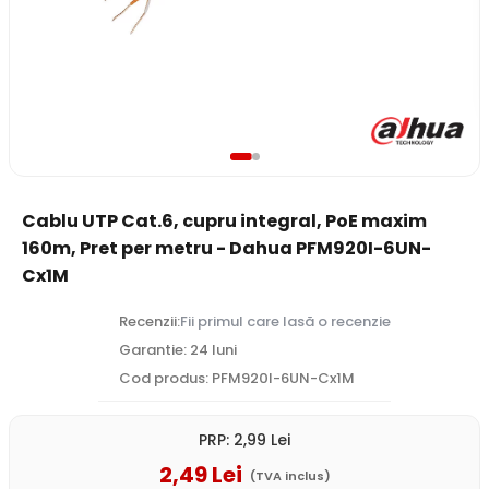
Cablu UTP Cat.6, cupru integral, PoE maxim
160m, Pret per metru - Dahua PFM920I-6UN-
Cx1M
Recenzii:
Fii primul care lasă o recenzie
Garantie: 24 luni
Cod produs: PFM920I-6UN-Cx1M
PRP:
2
,99
Lei
2
,49
Lei
(TVA inclus)