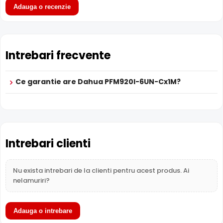
Adauga o recenzie
Sub-
Retea
Retea
Re
subcategorie
Garantie
24 luni
24 luni
24
Intrebari frecvente
Ce garantie are Dahua PFM920I-6UN-Cx1M?
Intrebari clienti
Nu exista intrebari de la clienti pentru acest produs. Ai
nelamuriri?
Adauga o intrebare