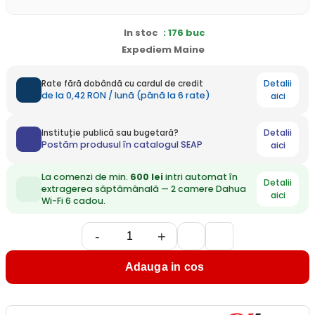
In stoc
: 176 buc
Expediem Maine
Detalii
Rate fără dobândă cu cardul de credit
de la 0,42 RON / lună (până la 6 rate)
aici
Detalii
Instituție publică sau bugetară?
Postăm produsul în catalogul SEAP
aici
La comenzi de min.
600 lei
intri automat în
Detalii
extragerea săptămânală — 2 camere Dahua
aici
Wi-Fi 6 cadou.
-
+
Adauga in cos