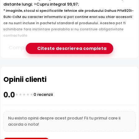
distante lungi; >Cupru integral 99,97;
* Imaginile, stocul si specificatiile tehnice ale produsului Dahua PFM920I-
6UN-Cx1M au caracter informativ si pot contine erori sau chiar accesorii
ce nu sunt incluse in pachetul standard al produsului. Acestea pot fi
schimbate fara instiintare prealabila si nu constituie obligativitate
contractuala.
Compara cu produse asemanatoare
Citeste descrierea completa
Tabel comparativ generat automat pe baza categoriei si
features.
Comparatie Dahua PFM920I-6UN-Cx1M vs 3 al
Opinii clienti
Dahua
D
Dahua PFM920I-6UN-
Caracteristica
PFM920I-
P
Cx1M
(acest produs)
0.0
6UN-C
30
0 recenzii
Pret
2 lei
650 lei
38 
Cabluri si
Ca
Nu exista opinii despre acest produs! Fii tu primul care ii
Categorie
Cabluri si conectica
conectica
co
acorda o nota!
Subcategorie
Cabluri
Cabluri
Ca