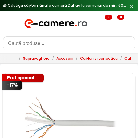
🎁 Câștigă săptămânal o cameră Dahua la comenzi de min. 600 lei —
✕
0
0
/
Supraveghere
/
Accesorii
/
Cabluri si conectica
/
Cablur
Pret special
-17%