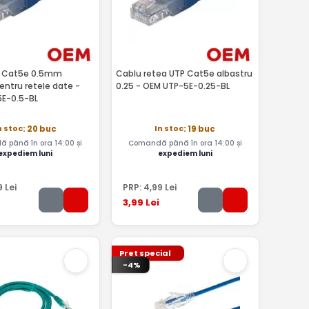
P Cat5e 0.5mm
Cablu retea UTP Cat5e albastru
entru retele date -
0.25 - OEM UTP-5E-0.25-BL
E-0.5-BL
n stoc
In stoc
: 20 buc
: 19 buc
 până în ora 14:00 și
Comandă până în ora 14:00 și
expediem luni
expediem luni
9
Lei
PRP:
4
,99
Lei
3
,99
Lei
Pret special
-4%