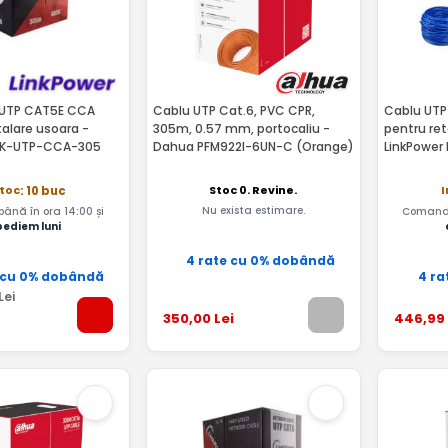
 UTP CAT5E CCA
Cablu UTP Cat.6, PVC CPR,
Cablu UTP
talare usoara -
305m, 0.57 mm, portocaliu -
pentru re
INK-UTP-CCA-305
Dahua PFM922I-6UN-C (Orange)
LinkPower
Stoc 0. Revine.
stoc
I
: 10 buc
Nu exista estimare.
nă în ora 14:00 și
Comandă
pediem luni
4 rate cu 0% dobândă
 cu 0% dobândă
4 ra
Lei
350
,00
Lei
446
,99