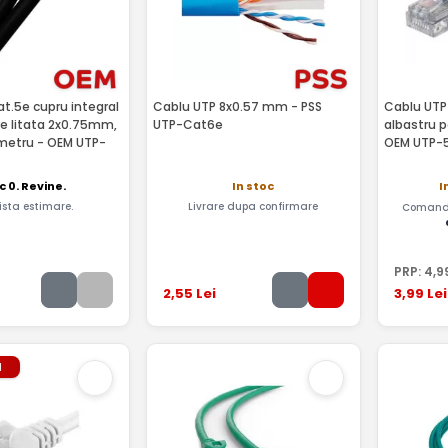
t.5e cupru integral
Cablu UTP 8x0.57 mm - PSS
Cablu UT
e litata 2x0.75mm,
UTP-Cat6e
albastru p
/metru - OEM UTP-
OEM UTP-5
c 0. Revine.
In stoc
I
ista estimare.
Livrare dupa confirmare
Comandă
PRP:
4
,9
2
,55
Lei
3
,99
Lei
l