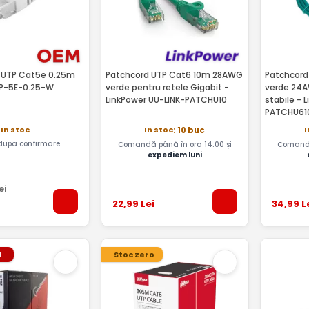
 UTP Cat5e 0.25m
Patchcord UTP Cat6 10m 28AWG
Patchcord
TP-5E-0.25-W
verde pentru retele Gigabit -
verde 24A
LinkPower UU-LINK-PATCHU10
stabile - 
PATCHU61
In stoc
In stoc
I
: 10 buc
 dupa confirmare
Comandă până în ora 14:00 și
Comandă
expediem luni
ei
22
,99
Lei
34
,99
L
l
Stoc zero