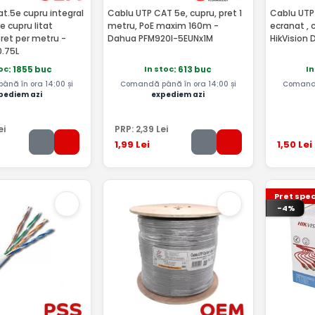
t.5e cupru integral
Cablu UTP CAT 5e, cupru, pret 1
Cablu UTP 
e cupru litat
metru, PoE maxim 160m -
ecranat , 
ret per metru -
Dahua PFM920I-5EUNx1M
HikVision 
.75L
oc
In stoc
In
: 1855 buc
: 613 buc
nă în ora 14:00 și
Comandă până în ora 14:00 și
Comandă
pediem azi
expediem azi
ei
PRP:
2
,39
Lei
1
,99
Lei
1
,50
Lei
Pret spec
-4%