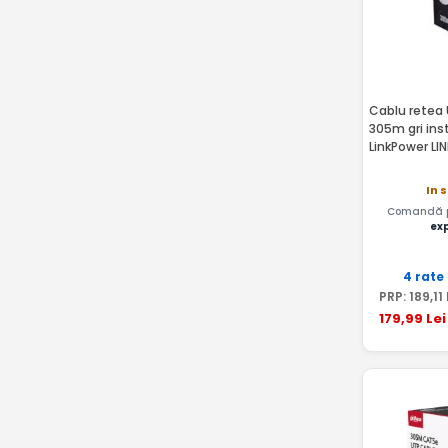
Cablu retea
305m gri ins
LinkPower L
In 
Comandă pâ
ex
4 rate
PRP:
189
,11
179
,99
Lei