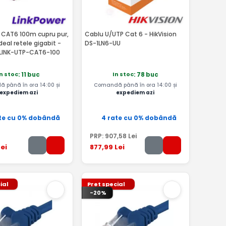
 CAT6 100m cupru pur,
Cablu U/UTP Cat 6 - HikVision
deal retele gigabit -
DS-1LN6-UU
 LINK-UTP-CAT6-100
In stoc
In stoc
: 11 buc
: 78 buc
 până în ora 14:00 și
Comandă până în ora 14:00 și
expediem azi
expediem azi
te cu 0% dobândă
4 rate cu 0% dobândă
PRP:
907
,58
Lei
ei
877
,99
Lei
ial
Pret special
-20%