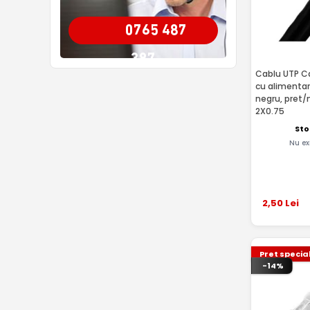
0765 487
387
Cablu UTP Ca
cu alimentar
negru, pret
2X0.75
Sto
Nu ex
2
,50
Lei
Pret specia
-14%