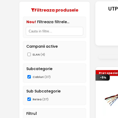
UTP
Filtreaza produsele
Nou!
Filtreaza filtrele...
Campanii active
ELAN
(4)
Subcategorie
Pret specia
Cabluri
(37)
-5%
Sub Subcategorie
Retea
(37)
Filtru1