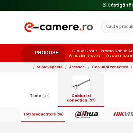
Cloud Gratis
Promo Dahua A
PRODUSE
⏱ 115 Zile 15:40:34
⏱ 24 Zile 14:40
/
Supraveghere
/
Accesorii
/
Cabluri si conectica
/
Toate
Cabluri si
(37)
conectica
(37)
Toți producătorii
(36)