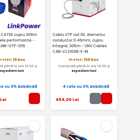
 CAT5E cupru 305m
Cablu UTP cat.5E, diametru
tele performante -
conductor 0.45mm, cupru
 LINK-UTP-305
integral, 305m - UNV Cables
CAB-LC2100B-E-IN
n stoc
In stoc
: 10 buc
: 100 buc
 până în ora 14:00 și
Comandă până în ora 14:00 și
expediem luni
expediem luni
te cu 0% dobândă
4 rate cu 0% dobândă
Lei
454
,00
Lei