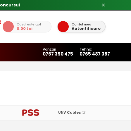
✕
Cosul este gol
Contul meu
0.00 Lei
Autentificare
Vanzari
Tehnic
0767 390 475
0765 487 387
UNV Cables
(2)