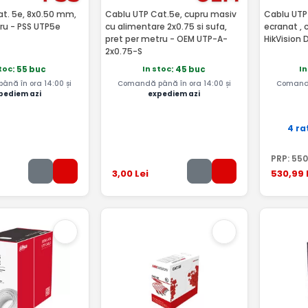
t. 5e, 8x0.50 mm,
Cablu UTP Cat.5e, cupru masiv
Cablu UTP 
ru - PSS UTP5e
cu alimentare 2x0.75 si sufa,
ecranat , 
pret per metru - OEM UTP-A-
HikVision 
2x0.75-S
stoc
In stoc
In
: 55 buc
: 45 buc
nă în ora 14:00 și
Comandă până în ora 14:00 și
Comandă
pediem azi
expediem azi
4 ra
PRP:
550
3
,00
Lei
530
,99