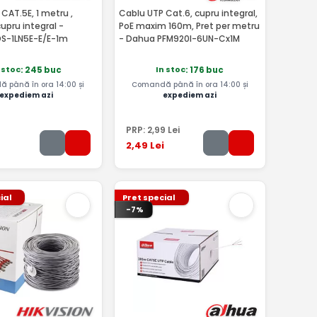
CAT.5E, 1 metru ,
Cablu UTP Cat.6, cupru integral,
cupru integral -
PoE maxim 160m, Pret per metru
DS-1LN5E-E/E-1m
- Dahua PFM920I-6UN-Cx1M
 stoc
In stoc
: 245 buc
: 176 buc
 până în ora 14:00 și
Comandă până în ora 14:00 și
expediem azi
expediem azi
PRP:
2
,99
Lei
2
,49
Lei
ial
Pret special
-7%