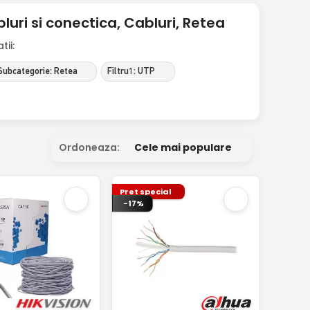
ri si conectica, Cabluri, Retea
ii:
Subcategorie: Retea
Filtru1: UTP
Ordoneaza:
Cele mai populare
Pret special
-17%