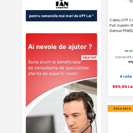
Cablu UTP Ca
PoE maxim 1
Dahua PFM9
In s
Comandă pâ
ex
4 rate
650
,00
Le
Stoc zero