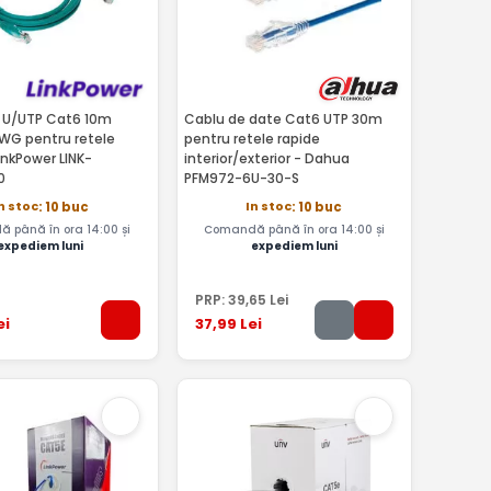
 U/UTP Cat6 10m
Cablu de date Cat6 UTP 30m
WG pentru retele
pentru retele rapide
LinkPower LINK-
interior/exterior - Dahua
0
PFM972-6U-30-S
n stoc
In stoc
: 10 buc
: 10 buc
 până în ora 14:00 și
Comandă până în ora 14:00 și
expediem luni
expediem luni
PRP:
39
,65
Lei
ei
37
,99
Lei