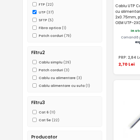
FTP
(22)
Cablu UTP Ca
cu alimentar
UTP
(37)
2x0.75mm, p
SFTP
(5)
OEM UTP-2X0
Fibra optica
(1)
In st
Patch corduri
(79)
Comandă pâ
ex
Filtru2
PRP:
2
,84
L
Cablu simplu
(29)
2
,70
Lei
Patch corduri
(3)
Cablu cu alimentare
(3)
Cablu alimentare cu sufa
(1)
Filtru3
Cat 6
(11)
Cat 5e
(22)
Producator