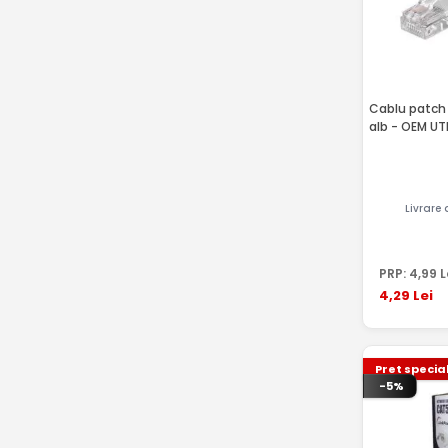
Cablu patch
alb - OEM U
Livrare
PRP:
4
,99
L
4
,29
Lei
Pret specia
-5%