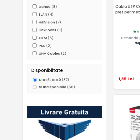
Cablu UTP Ca
Dahua
(8)
pret per met
ELAN
(4)
HikVision
(7)
LinkPower
(7)
In 
OEM
(6)
Comandă pâ
ex
PSS
(2)
UNV Cables
(2)
Disponibiltate
1
,85
Lei
Stoc/Stoc 0
(37)
Si indisponibile
(56)