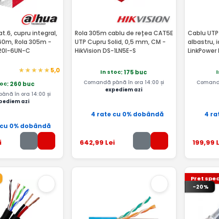
t.6, cupru integral,
Rola 305m cablu de rețea CAT5E
Cablu UTP
60m, Rola 305m -
UTP Cupru Solid, 0,5 mm, CM -
albastru, i
20I-6UN-C
HikVision DS-1LN5E-S
LinkPower
5,0
In stoc
: 175 buc
Comandă până în ora 14:00 și
Comandă
toc
: 260 buc
expediem azi
nă în ora 14:00 și
pediem azi
4 rate cu 0% dobândă
4 ra
 cu 0% dobândă
i
642
,99
Lei
199
,99
L
Pret spec
-20%