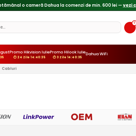
0
ugust
Promo Hikvision Iulie
Promo Hilook Iulie
Dahua WiFi
:34
⏱ 24 Zile 14:40:34
⏱ 3 Zile 14:40:34
Cabluri