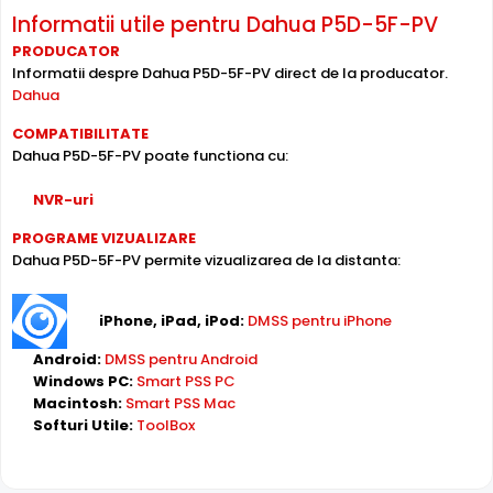
afla la o distanta mult mai mica decat aceasta, exista
Informatii utile pentru Dahua P5D-5F-PV
riscul ca imaginea sa fie suprasaturata (foarte alba).
PRODUCATOR
Astfel, pentru a elimina acesta situatie, camera de
Informatii despre Dahua P5D-5F-PV direct de la producator.
supraveghere video DAHUA P5D-5F-PV-0280B, este
Dahua
dotata cu functia Infrarosu Inteligent (Smart IR).
COMPATIBILITATE
Dahua P5D-5F-PV poate functiona cu:
NVR-uri
PROGRAME VIZUALIZARE
Dahua P5D-5F-PV permite vizualizarea de la distanta:
iPhone, iPad, iPod:
DMSS pentru iPhone
Android:
DMSS pentru Android
Windows PC:
Smart PSS PC
Alte functii
Macintosh:
Smart PSS Mac
Camera supraveghere duala rotativa IP Dome Wi-Fi PT
Softuri Utile:
ToolBox
Dahua P5D-5F-PV-0280B, 5 MP + 5 MP, 2.8 mm + 6 mm, IR
30 / 50 m, lumina alba 20 / 40 m, microfon, difuzor, slot
card