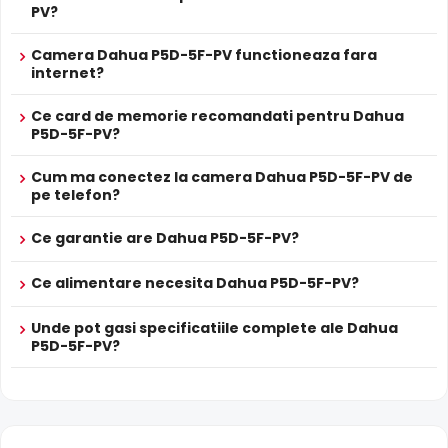
PV?
zgomote suspecte, fara a fi nevoie sa va deplasati in
locatia respectiva, eliminand astfel un pericol destul de
Camera Dahua P5D-5F-PV functioneaza fara
mare.
internet?
INTRARE AUDIO
Ce card de memorie recomandati pentru Dahua
Camera are o intrare audio, la care puteti conecta un
P5D-5F-PV?
microfon, asigurand si supravegherea audio de la
distanta.
Cum ma conectez la camera Dahua P5D-5F-PV de
pe telefon?
Ce garantie are Dahua P5D-5F-PV?
Ce alimentare necesita Dahua P5D-5F-PV?
Unde pot gasi specificatiile complete ale Dahua
P5D-5F-PV?