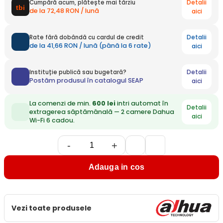
Detalii
Cumpără acum, plătește mai târziu
de la 72,48 RON / lună
aici
Detalii
Rate fără dobândă cu cardul de credit
de la 41,66 RON / lună (până la 6 rate)
aici
Detalii
Instituție publică sau bugetară?
Postăm produsul în catalogul SEAP
aici
La comenzi de min.
600 lei
intri automat în
Detalii
extragerea săptămânală — 2 camere Dahua
aici
Wi-Fi 6 cadou.
-
+
Adauga in cos
Vezi toate produsele