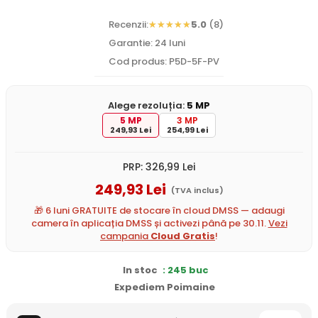
Recenzii:
5.0
(8)
Garantie: 24 luni
Cod produs: P5D-5F-PV
Alege rezoluția:
5 MP
5 MP
3 MP
249,93 Lei
254,99 Lei
PRP:
326
,99
Lei
249
,93
Lei
(TVA inclus)
🎁 6 luni GRATUITE de stocare în cloud DMSS — adaugi
camera în aplicația DMSS și activezi până pe 30.11.
Vezi
campania
Cloud Gratis
!
In stoc
: 245 buc
Expediem Poimaine