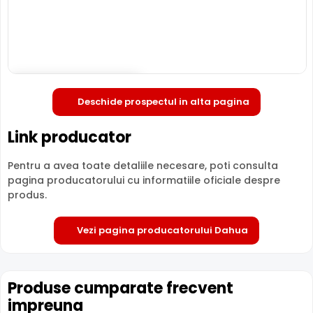
mic +
Audio
mic + difuzor
difuzo
difuzor
WiFi,
WiFi,
Conectivitate
WiFi, Ethernet
Ethernet
Ethern
Deschide in fullscreen
Slot card SD
Da
Da
Da
Deschide prospectul in alta pagina
Tehnologie
IP
IP
IP
Link producator
Garantie
24 luni
24 luni
24 luni
Pentru a avea toate detaliile necesare, poti consulta
Comparatie detaliata:
Dahua P5D-5F-PV vs Dahua DH-
pagina producatorului cu informatiile oficiale despre
P5AS-PV →
·
Dahua P5D-5F-PV vs Dahua DH-H5D-5F →
produs.
·
Dahua P5D-5F-PV vs Dahua IPC-P5IP-PV-0280B-EUR
→
Vezi pagina producatorului Dahua
Produse cumparate frecvent
impreuna