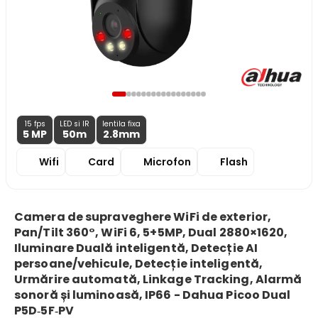
15 fps
LED si IR
lentila fixa
5 MP
50m
2.8
mm
Wifi
Card
Microfon
Flash
Camera de supraveghere WiFi de exterior,
Pan/Tilt 360°, WiFi 6, 5+5MP, Dual 2880×1620,
Iluminare Duală inteligentă, Detecție AI
persoane/vehicule, Detecție inteligentă,
Urmărire automată, Linkage Tracking, Alarmă
sonoră și luminoasă, IP66 - Dahua Picoo Dual
P5D‑5F‑PV