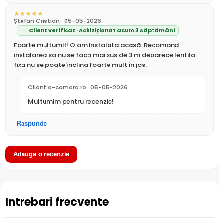
exterior
(-20° ... 50° C), avand o carcasa din plastic, de
tip "rotativa mini".
Ștefan Cristian · 05-05-2026
Client verificat · Achiziționat acum 3 săptămâni
INFRAROSU pana la 50 metri
Foarte multumit! O am instalata acasă. Recomand
Poate oferi imagini pe timpul noptii sau in conditii de
instalarea sa nu se facă mai sus de 3 m deoarece lentila
iluminare scazuta, de la o distanta de pana la 50 metri,
fixa nu se poate înclina foarte mult în jos.
P5D-5F-PV-0280B fiind dotata cu un iluminator in
infrarosu cu LED-uri IR.
Client e-camere.ro · 05-05-2026
Multumim pentru recenzie!
Raspunde
Adauga o recenzie
LENTILA FIXA
Camera DAHUA P5D-5F-PV-0280B
are o lentila ce ofera
Intrebari frecvente
un unghi fix de vizualizare, ce nu poate fi reglat in
momentul instalarii acesteia, fiind pretabila in