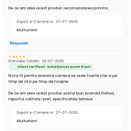
LPR
Nu
De ce am ales acest produs: recomandarea primita.
ANPR
Nu
Termala
Nu
Suport e-Camere.ro · 27-07-2026
Difuzor
Da
Multumim!
Audio in/out
1 intrare audio
Filtru IR Mecanic (ICR)
Audio
si 1 iesire audio
Dahua P5D-5F-PV are un
filtru IR mecanic
Raspunde
autoretractabil
ce filtreaza lumina in infrarosu pe timpul
Alarma
Nu
zilei, pentru a evita defectele de culoare, iar pe timpul
Camera supraveghere duala rotativa IP Dome Wi-Fi
Stancalie Catalin · 23-07-2026
PT Dahua P5D-5F-PV-0280B, 5 MP + 5 MP, 2.8 mm + 6
noptii acesta este retras pentru a permite luminii IR sa
Alte functii
mm, IR 30 / 50 m, lumina alba 20 / 40 m, microfon,
Client verificat · Achiziționat acum 6 luni
treaca, imbunatatind vizibilitatea.
difuzor, slot card
Nota 10 pentru aceasta camera se vede foarte clar si pe
ALIMENTARE
timp de zii si pe timp de noapte
12V DC / 10.6 W
Alimentare
Sursa de alimentare este inclusa
De ce am ales acest produs: pretul bun, brandul Dahua,
Alimentare
raportul calitate-pret, specificatiile tehnice.
Nu
POE
PROSPECT PRODUCATOR
Suport e-Camere.ro · 27-07-2026
Prospect
Dahua P5D-5F-PV
tehnic
Multumim!