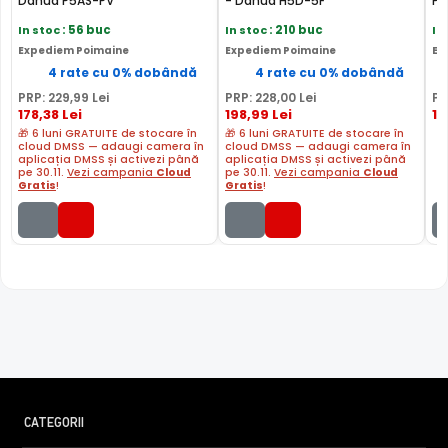
Dahua P5AS-PV
- Dahua H5D-5F
Pl
Da
In stoc
: 56 buc
In stoc
: 210 buc
In
Expediem Poimaine
Expediem Poimaine
Ex
4 rate cu 0% dobândă
4 rate cu 0% dobândă
PRP:
229
,99
Lei
PRP:
228
,00
Lei
PR
178
,38
Lei
198
,99
Lei
19
🎁 6 luni GRATUITE de stocare în
🎁 6 luni GRATUITE de stocare în
cloud DMSS — adaugi camera în
cloud DMSS — adaugi camera în
aplicația DMSS și activezi până
aplicația DMSS și activezi până
pe 30.11.
Vezi campania
Cloud
pe 30.11.
Vezi campania
Cloud
Gratis
!
Gratis
!
CATEGORII