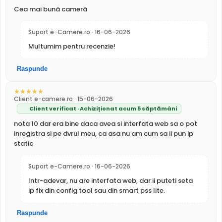
Cea mai bună cameră
instalarii, fiind pretabila in supravegherea generala a
zonelor. Distanta focala este de 2.8 mm.
Suport e-Camere.ro · 16-06-2026
Multumim pentru recenzie!
Compresie H.265+
Cu compresia
H.265+
, Dahua P5D-5F-PV reduce spatiul de
Raspunde
stocare cu pana la 70% fata de H.264, pastrandu-si
aceeasi calitate a imaginii. Economie majora pe hard disk
si banda de retea.
Client e-camere.ro · 15-06-2026
Client verificat · Achiziționat acum 5 săptămâni
Protectie Exterior
nota 10 dar era bine daca avea si interfata web sa o pot
Dahua P5D-5F-PV este proiectata pentru montaj exterior,
inregistra si pe dvrul meu, ca asa nu am cum sa ii pun ip
cu carcasa din
Plastic
rezistenta la intemperii si interval
static
de operare intre -20°C si 50°C.
Suport e-Camere.ro · 16-06-2026
Intr-adevar, nu are interfata web, dar ii puteti seta
DAHUA P5D-5F-PV-0280B
este o camera de
ip fix din config tool sau din smart pss lite.
supraveghere video digitala IP, ce are o rezolutie maxima
de 5 Megapixeli, oferita de un senzor de imagine 1/3.
Raspunde
Camera poate fi instalata
atat in interior, cat si in