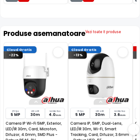
Produse asemanatoare
Vezi toate 8 produse
Cloud Gratis
Cloud Gratis
P
-22%
-13%
25 fps
LED si IR
lentila fixa
15 fps
LED si IR
lentila fixa
5 MP
30m
4.0
5 MP
30m
3.6
mm
mm
Camera IP Wi-Fi 5MP, Exterior,
Camera IP, 5MP, Dual-Lens,
Ca
LED/IR 30m, Card, Microfon,
LED/IR 30m, Wi-Fi, Smart
LE
Difuzor, 4.0mm, SMD Plus -
Tracking, Card, Difuzor, 3.6mm
Mi