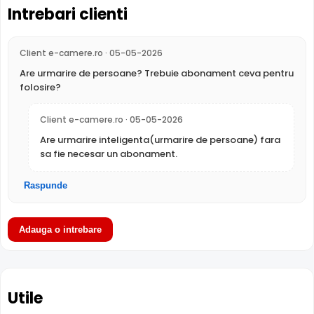
Intrebari clienti
Client e-camere.ro · 05-05-2026
Are urmarire de persoane? Trebuie abonament ceva pentru
folosire?
FILTRU IR MECANIC (ICR / IR Cut Fillter)
Client e-camere.ro · 05-05-2026
Camera DAHUA P5D-5F-PV-0280B are un filtru IR Mecanic
Are urmarire inteligenta(urmarire de persoane) fara
autoretractabil ce filtreaza lumina in infrarosu pe timpul
sa fie necesar un abonament.
zilei, pentru a evita anumitele defecte de afisare a
culorilor, iar pe timpul noptii acesta este retras pentru a
Raspunde
permite luminii in infrarosu sa treaca, imbunatatind
vizibilitatea camerei in modul alb/negru.
Adauga o intrebare
INFRAROSU INTELIGENT (Smart IR)
In general, camerele de supraveghere video cu infrarosu,
au ca specificatie distanta maxima aproximativa la care
Utile
"bate" iluminatorul in infrarosu, insa daca o persoana se