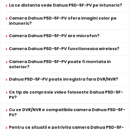
supravegherea generala a zonelor. Distanta focala este
La ce distanta vede Dahua P5D-5F-PV pe intuneric?
de 2.8 mm, oferind un unghi orizontal de 95.0°.
Camera Dahua P5D-5F-PV ofera imagini color pe
intuneric?
WIRELESS (WiFi)
Camera de supraveghere video DAHUA P5D-5F-PV-0280B
Camera Dahua P5D-5F-PV are microfon?
poate fi conectata direct la un router fara fir (wireless),
simplificand foarte mult instalarea. Totusi pentru
Camera Dahua P5D-5F-PV functioneaza wireless?
functionare este necesara o sursa de alimentare locala.
Camera Dahua P5D-5F-PV poate fi montata in
SLOT CARD
exterior?
Puteti inregistra imaginile obtinute de aceasta camera
atat pe un inregistrator de tip DVR, NVR, sau chiar PC, insa
Dahua P5D-5F-PV poate inregistra fara DVR/NVR?
puteti inregistra si pe un card de memorie, deoarece P5D-
5F-PV-0280B permite instalarea unui asemenea card
Ce tip de compresie video foloseste Dahua P5D-5F-
(neinclus).
PV?
MICROFON INCLUS
Cu ce DVR/NVR e compatibila camera Dahua P5D-5F-
PV?
Puteti supraveghea atat video, dar si audio zona
acoperita de aceasta camera, fiind dotata cu un
Pentru ce situatii e potrivita camera Dahua P5D-5F-
microfon incorporat, ajutand la identificarea unor