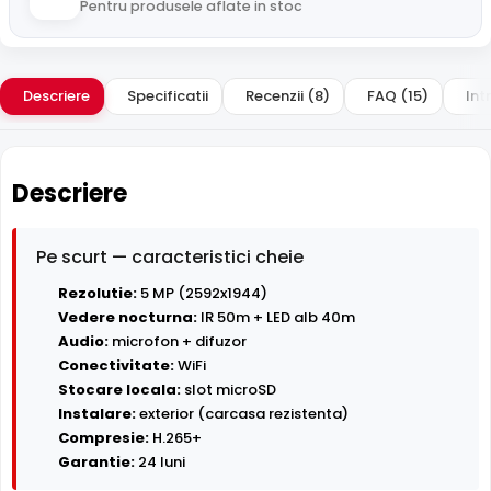
Pentru produsele aflate in stoc
Descriere
Specificatii
Recenzii (8)
FAQ (15)
Intr
Descriere
Pe scurt — caracteristici cheie
Rezolutie:
5 MP (2592x1944)
Vedere nocturna:
IR 50m + LED alb 40m
Audio:
microfon + difuzor
Conectivitate:
WiFi
Stocare locala:
slot microSD
Instalare:
exterior (carcasa rezistenta)
Compresie:
H.265+
Garantie:
24 luni