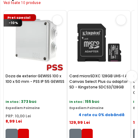
Vezi toate 10 produse
Pret special
-10%
Doza de exterior GEWISS 100 x
Card microSDXC 128GB UHS-I A1
Ca
100 x 50 mm - PSS IP 55 GEWISS
Canvas Select Plus cu adaptor
Cl
SD - Kingstone SDCS3/128GB
90
CA
In stoc
: 373 buc
In stoc
: 155 buc
In
Expediem Poimaine
Expediem Poimaine
Ex
4 rate cu 0% dobândă
PRP:
10
,00
Lei
8
,99
Lei
129
,99
Lei
19