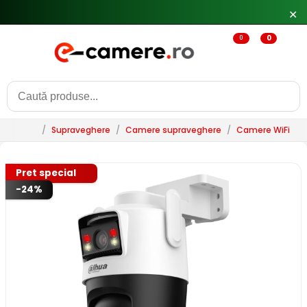
🔥
Reduceri de pana la 25% doar in luna iulie → Vezi ofertele
✕
0
0
/
Supraveghere
/
Camere supraveghere
/
Camere WiFi & 
Pret special
-24%