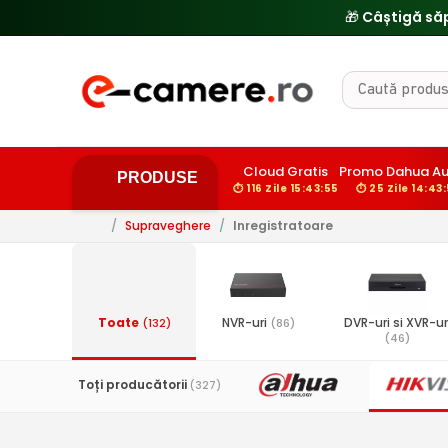
Cloud Gratis
Promo Dahua A
PRODUSE
⏱ 116 Zile 15:43:54
⏱ 25 Zile 14:43
/
Supraveghere
/
Inregistratoare
Toate
NVR-uri
DVR-uri si XVR-ur
(132)
(86)
(46)
Toți producătorii
(327)