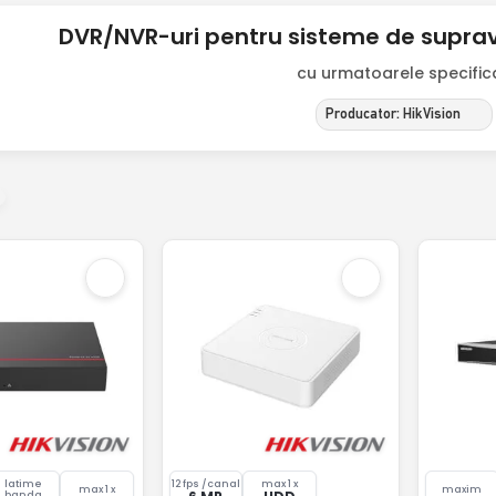
DVR/NVR-uri pentru sisteme de suprav
cu urmatoarele specificat
Producator: HikVision
latime
12 fps /canal
max 1 x
max 1 x
maxim
banda