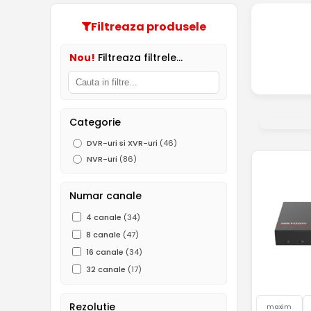
Filtreaza produsele
Nou!
Filtreaza filtrele...
Categorie
DVR-uri si XVR-uri
(46)
NVR-uri
(86)
Numar canale
4 canale
(34)
8 canale
(47)
16 canale
(34)
32 canale
(17)
Rezolutie
maxim