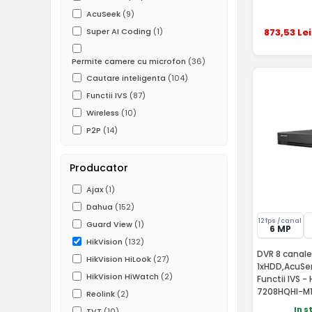
AcuSeek
(9)
873
,53
Lei
Super AI Coding
(1)
Permite camere cu microfon
(36)
Cautare inteligenta
(104)
Functii IVS
(87)
Wireless
(10)
P2P
(14)
Producator
Ajax
(1)
Dahua
(152)
12 fps /canal
Guard View
(1)
6 MP
HikVision
(132)
DVR 8 canale
HikVision HiLook
(27)
1xHDD,AcuSen
HikVision HiWatch
(2)
Functii IVS - 
7208HQHI-M
Reolink
(2)
In s
TVT
(10)