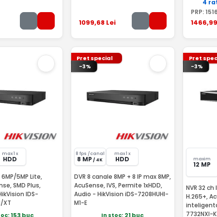
4 ra
PRP:
151
1099
,68
Lei
1466
,9
Pret special
Pret spec
-3%
-3%
max 1 x
8 fps /canal
max 1 x
HDD
8 MP
HDD
maxim
/ 4K
12 MP
 6MP/5MP Lite,
DVR 8 canale 8MP + 8 IP max 8MP,
se, SMD Plus,
AcuSense, IVS, Permite 1xHDD,
NVR 32 ch 
HikVision IDS-
Audio - HikVision iDS-7208HUHI-
H.265+, A
1/XT
M1-E
inteligent
7732NXI-
toc
In stoc
: 153 buc
: 21 buc