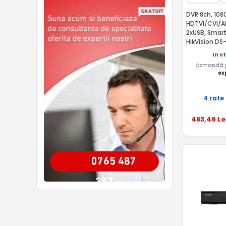
DVR 8ch, 1080
HDTVI/CVI/AH
2xUSB, Smart
HikVision DS
In s
Comandă pâ
ex
4 rate
483
,49
Le
0765 487
387