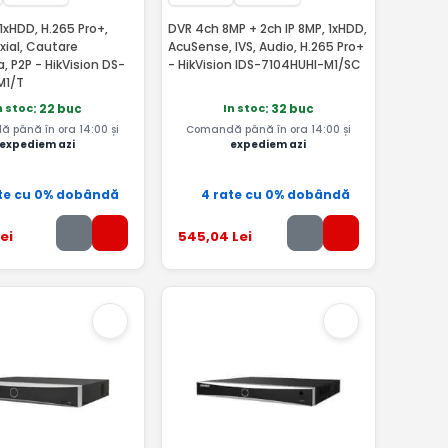
 1xHDD, H.265 Pro+,
DVR 4ch 8MP + 2ch IP 8MP, 1xHDD,
xial, Cautare
AcuSense, IVS, Audio, H.265 Pro+
a, P2P - HikVision DS-
- HikVision IDS-7104HUHI-M1/SC
M1/T
n stoc
In stoc
: 22 buc
: 32 buc
 până în ora 14:00 și
Comandă până în ora 14:00 și
expediem azi
expediem azi
te cu 0% dobândă
4 rate cu 0% dobândă
ei
545
,04
Lei