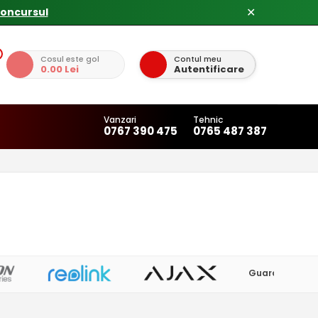
✕
Cosul este gol
Contul meu
0.00 Lei
Autentificare
Vanzari
Tehnic
0767 390 475
0765 487 387
Guard View
(1)