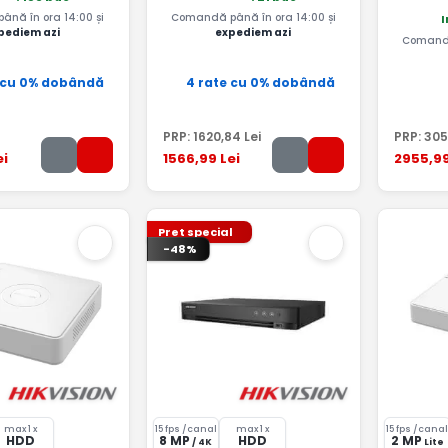
nă în ora 14:00 și
Comandă până în ora 14:00 și
I
pediem azi
expediem azi
Comandă
 cu 0% dobândă
4 rate cu 0% dobândă
PRP:
1620
,84
Lei
PRP:
305
ei
1566
,99
Lei
2955
,9
Pret special
-48%
max 1 x
15 fps /canal
max 1 x
15 fps /cana
HDD
8 MP
HDD
2 MP
/ 4K
Lite