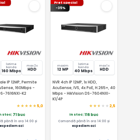
ial
Pret special
-35%
latime
latime
max 2 x
maxim
max 1 x
banda
banda
HDD
12 MP
HDD
160 Mbps
40 Mbps
ale IP 12MP, Permite
NVR 4ch IP 12MP, 1x HDD,
uSense, 160Mbps -
AcuSense, IVS, 4x PoE, H.265+, 40
 DS-7616NXI-K2
Mbps - HikVision DS-7604NXI-
K1/4P
5,0
2,5
n stoc
In stoc
: 71 buc
: 116 buc
 până în ora 14:00 și
Comandă până în ora 14:00 și
expediem azi
expediem azi