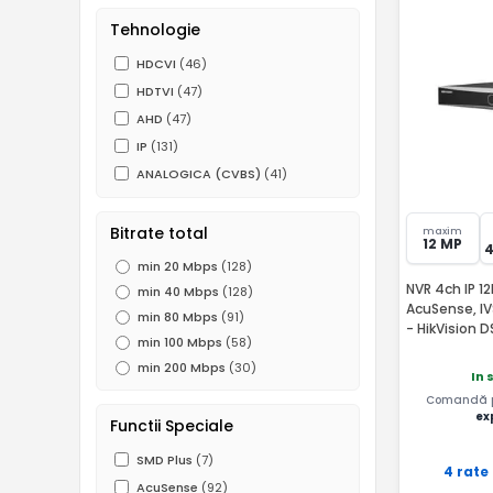
Tehnologie
HDCVI
(46)
HDTVI
(47)
AHD
(47)
IP
(131)
ANALOGICA (CVBS)
(41)
Bitrate total
maxim
12 MP
min 20 Mbps
(128)
NVR 4ch IP 12
min 40 Mbps
(128)
AcuSense, IV
min 80 Mbps
(91)
- HikVision 
min 100 Mbps
(58)
min 200 Mbps
(30)
In 
Comandă pâ
ex
Functii Speciale
SMD Plus
(7)
4 rate
AcuSense
(92)