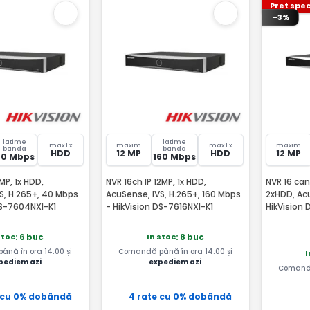
Pret spec
-3%
latime
latime
max 1 x
maxim
max 1 x
maxim
banda
banda
HDD
12 MP
HDD
12 MP
40 Mbps
160 Mbps
MP, 1x HDD,
NVR 16ch IP 12MP, 1x HDD,
NVR 16 can
S, H.265+, 40 Mbps
AcuSense, IVS, H.265+, 160 Mbps
2xHDD, Ac
DS-7604NXI-K1
- HikVision DS-7616NXI-K1
HikVision
stoc
In stoc
: 6 buc
: 8 buc
nă în ora 14:00 și
Comandă până în ora 14:00 și
I
pediem azi
expediem azi
Comandă
 cu 0% dobândă
4 rate cu 0% dobândă