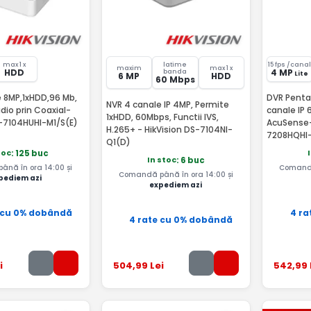
max 1 x
latime
15 fps /cana
maxim
max 1 x
HDD
4 MP
banda
Lite
6 MP
HDD
60 Mbps
 8MP,1xHDD,96 Mb,
DVR Penta
NVR 4 canale IP 4MP, Permite
io prin Coaxial-
canale IP 
1xHDD, 60Mbps, Functii IVS,
S-7104HUHI-M1/S(E)
AcuSense-
H.265+ - HikVision DS-7104NI-
7208HQHI
Q1(D)
toc
: 125 buc
In stoc
: 6 buc
nă în ora 14:00 și
Comandă
Comandă până în ora 14:00 și
pediem azi
expediem azi
 cu 0% dobândă
4 ra
4 rate cu 0% dobândă
i
504
,99
Lei
542
,99