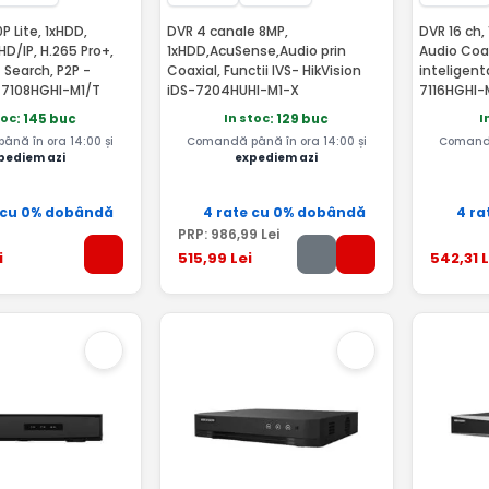
P Lite, 1xHDD,
DVR 4 canale 8MP,
DVR 16 ch,
D/IP, H.265 Pro+,
1xHDD,AcuSense,Audio prin
Audio Coa
 Search, P2P -
Coaxial, Functii IVS- HikVision
inteligent
-7108HGHI-M1/T
iDS-7204HUHI-M1-X
7116HGHI-
toc
In stoc
I
: 145 buc
: 129 buc
nă în ora 14:00 și
Comandă până în ora 14:00 și
Comandă
pediem azi
expediem azi
 cu 0% dobândă
4 rate cu 0% dobândă
4 ra
PRP:
986
,99
Lei
i
515
,99
Lei
542
,31
L