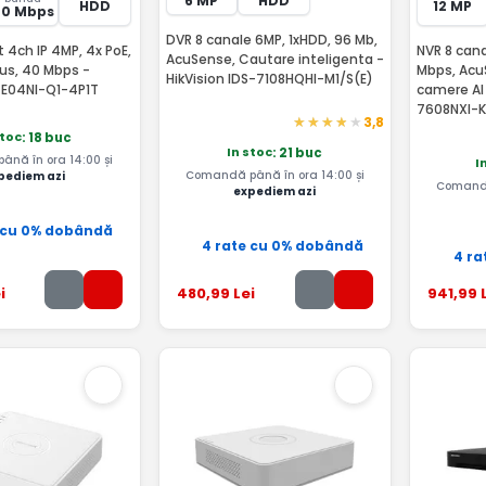
6 MP
HDD
HDD
12 MP
40 Mbps
DVR 8 canale 6MP, 1xHDD, 96 Mb,
4ch IP 4MP, 4x PoE,
NVR 8 cana
AcuSense, Cautare inteligenta -
lus, 40 Mbps -
Mbps, AcuSense, Permite
HikVision IDS-7108HQHI-M1/S(E)
-E04NI-Q1-4P1T
camere AI 
7608NXI-K
3,8
stoc
: 18 buc
In stoc
: 21 buc
nă în ora 14:00 și
I
Comandă până în ora 14:00 și
pediem azi
Comandă
expediem azi
 cu 0% dobândă
4 rate cu 0% dobândă
4 ra
i
480
,99
Lei
941
,99
L