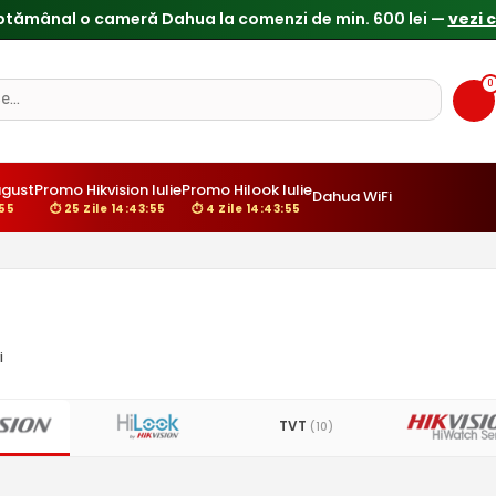
0
ugust
Promo Hikvision Iulie
Promo Hilook Iulie
Dahua WiFi
:54
⏱ 25 Zile 14:43:54
⏱ 4 Zile 14:43:54
i
TVT
(10)