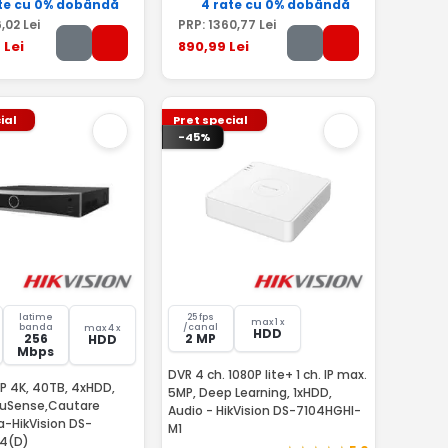
te cu 0% dobândă
4 rate cu 0% dobândă
6
,02
Lei
PRP:
1360
,77
Lei
9
Lei
890
,99
Lei
ial
Pret special
-45%
latime
25 fps
max 1 x
banda
/canal
max 4 x
HDD
256
2 MP
HDD
Mbps
DVR 4 ch. 1080P lite+ 1 ch. IP max.
IP 4K, 40TB, 4xHDD,
5MP, Deep Learning, 1xHDD,
cuSense,Cautare
Audio - HikVision DS-7104HGHI-
a-HikVision DS-
M1
K4(D)