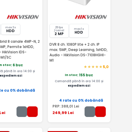
l
max 2 x
25 fps
max 1 x
HDD
/canal
HDD
2 MP
brid 8 canale 4MP-N, 2
DVR 8 ch. 1080P lite + 2 ch. IP
6MP, Permite 1xHDD,
max. 5MP, Deep Learning, 1xHDD,
 HikVision IDS-
Audio - HikVision DS-7108HGHI-
-M1/SC
M1
In stoc
: 6 buc
5,0
 până în ora 14:00 și
In stoc
: 155 buc
expediem azi
Comandă până în ora 14:00 și
expediem azi
te cu 0% dobândă
4 rate cu 0% dobândă
PRP:
388
,01
Lei
Lei
249
,99
Lei