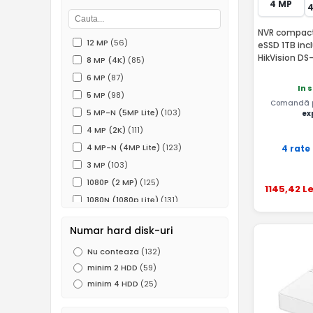
4 MP
NVR compact 
12 MP
(56)
eSSD 1TB inc
HikVision DS
8 MP (4K)
(85)
6 MP
(87)
In 
5 MP
(98)
Comandă pâ
5 MP-N (5MP Lite)
(103)
ex
4 MP (2K)
(111)
4 MP-N (4MP Lite)
(123)
4 rate
3 MP
(103)
1080P (2 MP)
(125)
1145
,42
Le
1080N (1080p Lite)
(131)
960P (1.3 MP)
(32)
Numar hard disk-uri
720P (1MP)
(110)
Nu conteaza
(132)
960H (0.5 MP)
(65)
minim 2 HDD
(59)
D1
(2)
minim 4 HDD
(25)