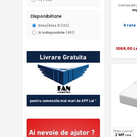
Comandă pâ
ex
Disponibiltate
4 rate
Stoc/Stoc 0
(132)
Si indisponibile
(451)
1069
,00
L
15 fps /canal
2 MP
Lite