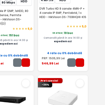
4 MP
HDD
Lite
HDD
80 Mbps
DVR Turbo HD 8 canale 4MN-P +
le IP 12MP, 1xHDD, 80
4 canale IP 6MP, Pentabrid, 1 x
HDD - HikVision DS-7108HQHI-K1S
- HikVision DS-
1(D)
5,0
5,0
In stoc
: 19 buc
n stoc
: 151 buc
Comandă până în ora 14:00 și
 până în ora 14:00 și
expediem azi
expediem azi
4 rate cu 0% dobândă
te cu 0% dobândă
PRP:
1505
,99
Lei
ei
546
,99
Lei
Pret special
-36%