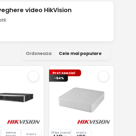
eghere video HikVision
ii:
Ordoneaza:
Cele mai populare
Pret special
-64%
latime
15 fps /canal
max 1 x
max 1 x
banda