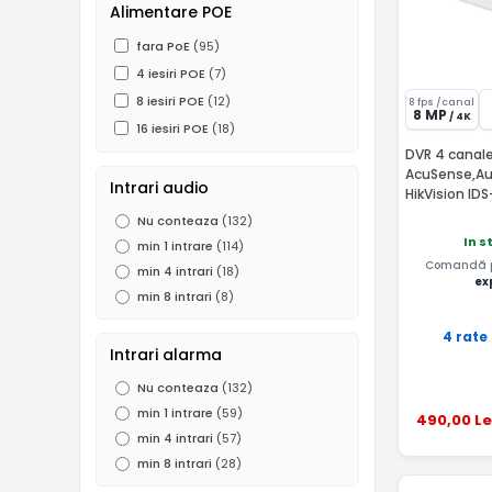
Alimentare POE
fara PoE
(95)
4 iesiri POE
(7)
8 iesiri POE
(12)
8 fps /canal
8 MP
/ 4K
16 iesiri POE
(18)
DVR 4 canale
AcuSense,Aud
Intrari audio
HikVision ID
Nu conteaza
(132)
In s
min 1 intrare
(114)
Comandă pâ
min 4 intrari
(18)
ex
min 8 intrari
(8)
4 rate
Intrari alarma
Nu conteaza
(132)
min 1 intrare
(59)
490
,00
Le
min 4 intrari
(57)
min 8 intrari
(28)