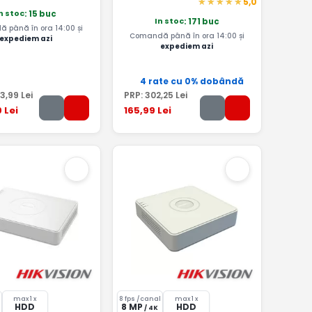
5,0
n stoc
: 15 buc
In stoc
: 171 buc
 până în ora 14:00 și
Comandă până în ora 14:00 și
expediem azi
expediem azi
4 rate cu 0% dobândă
3
,99
Lei
PRP:
302
,25
Lei
9
Lei
165
,99
Lei
l
max 1 x
8 fps /canal
max 1 x
HDD
8 MP
HDD
/ 4K