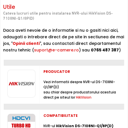
Utile
Switch 8 porturi POE (Power Over Ethernet)
Cateva lucruri utile pentru instalarea NVR-ului HikVision DS-
Puteti alimenta maxim 8 camere de supraveghere video IP
7108NI-Q1/8P(D)
ce permit aceasta functie, direct din acest NVR DS-
7108NI-Q1/8P(D), folosind cate un cablu UTP, economisind
Daca aveti nevoie de o informatie si nu o gasiti nici aici,
astfel sursa, respectiv cablul de alimentare. Distanta
adaugati o intrebare direct de pe site in sectiunea de mai
maxima la care se poate folosi aceasta functie este de
jos, "
Opinii clienti
", sau contactati direct departamentul
80-100 metri, folosind un cablu de calitate buna.
nostru tehnic (
suport@e-camere.ro
) sau
0765 487 387
)
Alte functii
Căutați și adăugați automat camere de rețea după
PRODUCATOR
activarea dispozitivului
Vezi informatii despre NVR-ul DS-7108NI-
Moduri de inregistrare
Q1/8P(D)
Capacitate de decodare 4-ch@1080p (30 fps) sau 2-
sau chiar despre producatorului acestuia
ch@4 MP (30 fps) sau 1-ch@6 MP (30 fps)
direct pe siteul lor
HikVision
* Imaginile, stocul si specificatiile tehnice pentru produsul HikVision DS-
7108NI-Q1/8P(D) au caracter informativ si pot contine erori sau accesorii
COMPATIBILITATE
care nu sunt incluse in pachetul standard al produsului. Acestea pot fi
NVR-ul
HikVision DS-7108NI-Q1/8P(D)
schimbate fara instiintare prealabila si nu constituie obligativitate