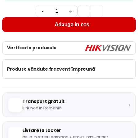
-
+
Adauga in cos
Vezi toate produsele
Produse vândute frecvent împreună
Transport gratuit
›
Oriunde in Romania
Livrare la Locker
de la 15,99 lei · easybox, Cargus, FanCourier