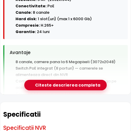
Conectivitate:
PoE
Canale:
8 canale
Hard disk:
1 slot(uri) (max 1 x 6000 Gb)
Compresie:
H.265+
Garantie:
24 luni
Avantaje
8 canale, camere pana la 6 Megapixeli (3072x2048)
Switch PoE integrat (8 porturi) — camerele se
alimenteaza direct din NVR
Compresie H.265+ — arhiva video de 2x mai lunga pe
Citeste descrierea completa
acelasi HDD
Garantie 24 luni si suport tehnic gratuit in romana
De luat in calcul
Specificatii
Hard disk-ul nu este inclus — se achizitioneaza separat
Un singur slot HDD — fara spatiu de extindere sau
Specificatii NVR