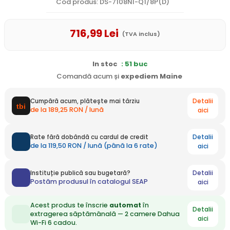
Cod produs: DS-7108NI-Q1/8P(D)
716
,99
Lei
(TVA inclus)
In stoc
: 51 buc
Comandă acum și
expediem
Maine
Detalii
Cumpără acum, plătește mai târziu
de la 189,25 RON / lună
aici
Detalii
Rate fără dobândă cu cardul de credit
de la 119,50 RON / lună (până la 6 rate)
aici
Detalii
Instituție publică sau bugetară?
Postăm produsul în catalogul SEAP
aici
Acest produs te înscrie
automat
în
Detalii
extragerea săptămânală — 2 camere Dahua
aici
Wi-Fi 6 cadou.