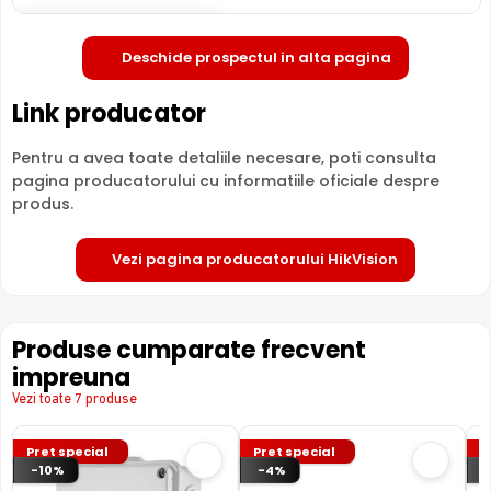
Deschide in fullscreen
Deschide prospectul in alta pagina
Link producator
Pentru a avea toate detaliile necesare, poti consulta
pagina producatorului cu informatiile oficiale despre
produs.
Vezi pagina producatorului HikVision
Produse cumparate frecvent
impreuna
Vezi toate 7 produse
Pret special
Pret special
P
-10%
-4%