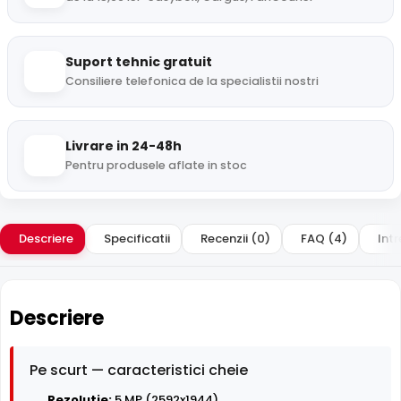
Suport tehnic gratuit
Consiliere telefonica de la specialistii nostri
Livrare in 24-48h
Pentru produsele aflate in stoc
Descriere
Specificatii
Recenzii (0)
FAQ (4)
Intr
Descriere
Pe scurt — caracteristici cheie
Rezolutie:
5 MP (2592x1944)