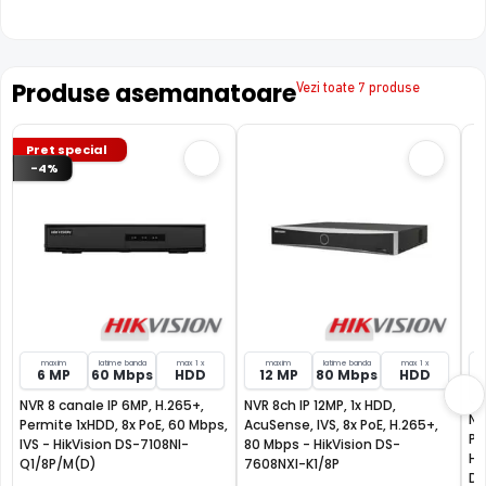
Produse asemanatoare
Vezi toate 7 produse
Pret special
-4%
maxim
latime banda
max 1 x
maxim
latime banda
max 1 x
6 MP
60 Mbps
HDD
12 MP
80 Mbps
HDD
NVR 8 canale IP 6MP, H.265+,
NVR 8ch IP 12MP, 1x HDD,
NV
Permite 1xHDD, 8x PoE, 60 Mbps,
AcuSense, IVS, 8x PoE, H.265+,
Pe
IVS - HikVision DS-7108NI-
80 Mbps - HikVision DS-
H.
Q1/8P/M(D)
7608NXI-K1/8P
DS