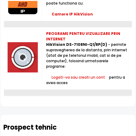
poate functiona cu:
contractuala. Va stam oricand la dispozitie pentru eventuale clarificari.
Camere IP HikVision
Compara cu produse asemanatoare
Tabel comparativ generat automat pe baza categoriei si
features.
PROGRAME PENTRU VIZUALIZARE PRIN
INTERNET
Comparatie HikVision DS-7108NI-Q1/8P(D) vs 3 
HikVision DS-7108NI-Q1/8P(D)
- permite
Hi
supravegherea de la distanta, prin internet
HikVision DS-
HikVision DS-
D
(atat de pe telefonul mobil, cat si de pe
Caracteristica
7108NI-Q1/8P(D)
7108NI-
76
computer), folosind urmatoarele
(acest produs)
Q1/8P/M(D)
K1
programe:
Logati-va sau creati un cont
pentru a
Pret
717 lei
738 lei
1.6
avea acces
Tip
NVR
NVR
N
Canale
8 canale
8 canale
8 
Tehnologie
IP
IP
IP
Rezolutie max
5 MP
5 MP
12
Prospect tehnic