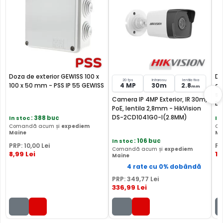
Doza de exterior GEWISS 100 x
Do
20 fps
Infrarosu
lentila fixa
100 x 50 mm - PSS IP 55 GEWISS
4 MP
30m
2.8
ap
mm
su
Camera IP 4MP Exterior, IR 30m,
DD
PoE, lentila 2,8mm - HikVision
DS-2CD1041G0-I(2.8MM)
In stoc
: 388 buc
In
Comandă acum și
expediem
Co
Maine
Ma
In stoc
: 106 buc
PRP:
10
,00
Lei
PR
Comandă acum și
expediem
8
,99
Lei
11
Maine
4 rate cu 0% dobândă
PRP:
349
,77
Lei
336
,99
Lei