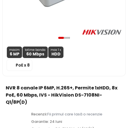
maxim
latime banda
max 1 x
6 MP
60 Mbps
HDD
PoE x 8
NVR 8 canale IP 6MP, H.265+, Permite 1xHDD, 8x
PoE, 60 Mbps, IVS - HikVision DS-7108NI-
Q1/8P(D)
Recenzii:
Fii primul care lasă o recenzie
Garantie: 24 luni