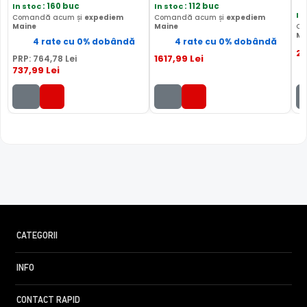
In stoc
: 160 buc
In stoc
: 112 buc
In
Comandă acum și
expediem
Comandă acum și
expediem
Maine
Maine
Co
Ma
4 rate cu 0% dobândă
4 rate cu 0% dobândă
21
1617
,99
Lei
PRP:
764
,78
Lei
737
,99
Lei
CATEGORII
INFO
CONTACT RAPID