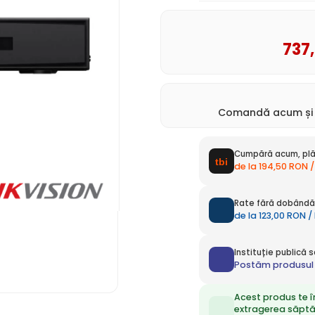
737
Comandă acum ș
Cumpără acum, plă
de la 194,50 RON /
Rate fără dobândă 
de la 123,00 RON /
Instituție publică
Postăm produsul 
Acest produs te î
extragerea săpt