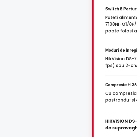
Switch 8 Portur
Puteti alimen
7108NI-Q1/8P/
poate folosi a
Moduri de Inreg
HikVision DS-
fps) sau 2-ch
Compresie H.2
Cu compresi
pastrandu-si a
HIKVISION DS-
de supraveg