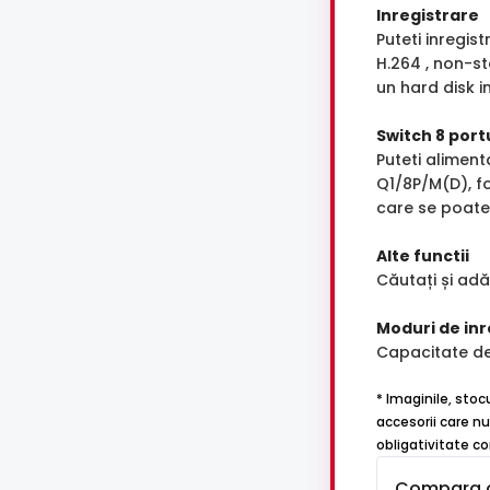
Inregistrare
Puteti inregis
H.264 , non-st
un hard disk i
Switch 8 port
Puteti alimen
Q1/8P/M(D), f
care se poate 
Alte functii
Căutați și ad
Moduri de inr
Capacitate d
* Imaginile, stoc
accesorii care nu
obligativitate co
Compara 