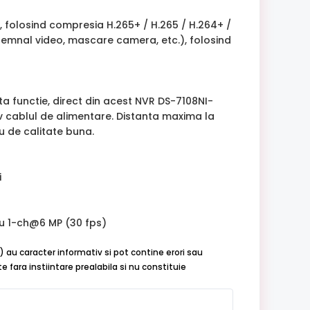
, folosind compresia H.265+ / H.265 / H.264+ /
 semnal video, mascare camera, etc.), folosind
 functie, direct din acest NVR DS-7108NI-
v cablul de alimentare. Distanta maxima la
u de calitate buna.
i
u 1-ch@6 MP (30 fps)
) au caracter informativ si pot contine erori sau
 fara instiintare prealabila si nu constituie