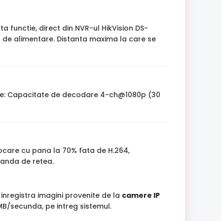
 functie, direct din NVR-ul HikVision DS-
l de alimentare. Distanta maxima la care se
are: Capacitate de decodare 4-ch@1080p (30
tocare cu pana la 70% fata de H.264,
banda de retea.
 inregistra imagini provenite de la
camere IP
 MB/secunda, pe intreg sistemul.