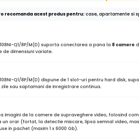
o recomanda acest produs pentru:
case, apartamente si sp
7108NI-Q1/8P/M(D) suporta conectarea a pana la
8 camere
d
 de dimensiuni variate.
108NI-Q1/8P/M(D) dispune de 1 slot-uri pentru hard disk, sup
zile sau saptamani de inregistrare continua.
stra imagini de la camere de supraveghere video, folosind co
un orar (fortat, la detectie miscare, lipsa semnal video, mas
luse in pachet (maxim 1 x 6000 Gb).