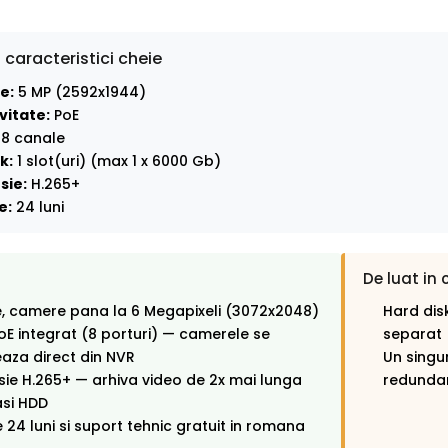
 caracteristici cheie
e:
5 MP (2592x1944)
vitate:
PoE
8 canale
k:
1 slot(uri) (max 1 x 6000 Gb)
sie:
H.265+
e:
24 luni
De luat in 
e, camere pana la 6 Megapixeli (3072x2048)
Hard disk
oE integrat (8 porturi) — camerele se
separat
aza direct din NVR
Un singu
e H.265+ — arhiva video de 2x mai lunga
redunda
asi HDD
 24 luni si suport tehnic gratuit in romana