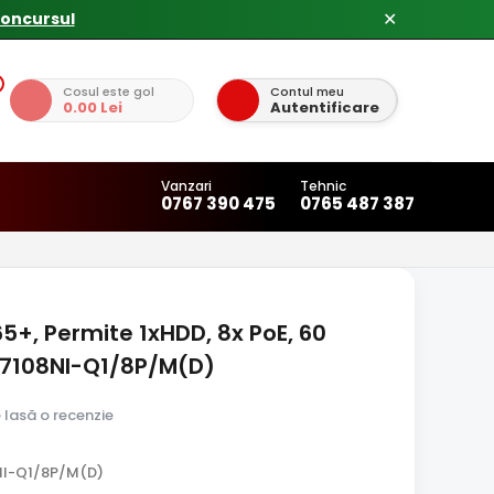
concursul
✕
Cosul este gol
Contul meu
0.00 Lei
Autentificare
Vanzari
Tehnic
0767 390 475
0765 487 387
65+, Permite 1xHDD, 8x PoE, 60
S-7108NI-Q1/8P/M(D)
e lasă o recenzie
NI-Q1/8P/M(D)