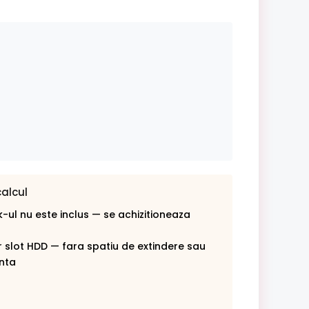
calcul
-ul nu este inclus — se achizitioneaza
r slot HDD — fara spatiu de extindere sau
nta