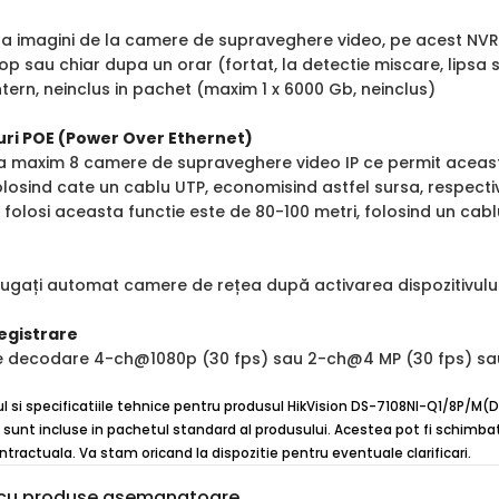
tra imagini de la camere de supraveghere video, pe acest NVR
op sau chiar dupa un orar (fortat, la detectie miscare, lipsa
ntern, neinclus in pachet (maxim 1 x 6000 Gb, neinclus)
uri POE (Power Over Ethernet)
ta maxim 8 camere de supraveghere video IP ce permit aceasta
olosind cate un cablu UTP, economisind astfel sursa, respecti
folosi aceasta functie este de 80-100 metri, folosind un cabl
ăugați automat camere de rețea după activarea dispozitivulu
egistrare
e decodare 4-ch@1080p (30 fps) sau 2-ch@4 MP (30 fps) sa
ul si specificatiile tehnice pentru produsul HikVision DS-7108NI-Q1/8P/M(D
 sunt incluse in pachetul standard al produsului. Acestea pot fi schimbate
ntractuala. Va stam oricand la dispozitie pentru eventuale clarificari.
cu produse asemanatoare