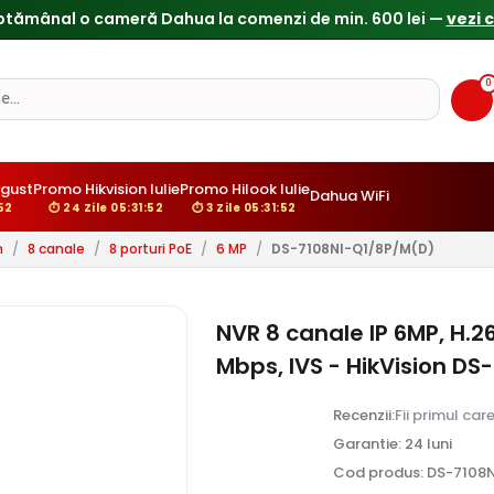
ptămânal o cameră Dahua la comenzi de min. 600 lei —
vezi 
0
gust
Promo Hikvision Iulie
Promo Hilook Iulie
Dahua WiFi
51
⏱ 24 Zile 05:31:51
⏱ 3 Zile 05:31:51
n
/
8 canale
/
8 porturi PoE
/
6 MP
/
DS-7108NI-Q1/8P/M(D)
NVR 8 canale IP 6MP, H.2
Mbps, IVS - HikVision D
Recenzii:
Fii primul car
Garantie: 24 luni
Cod produs: DS-7108