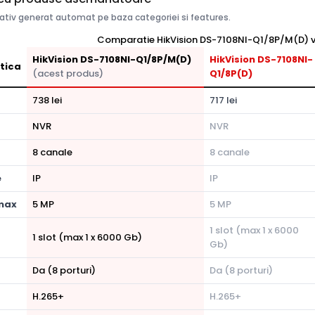
tiv generat automat pe baza categoriei si features.
Comparatie HikVision DS-7108NI-Q1/8P/M(D) vs
HikVision DS-7108NI-Q1/8P/M(D)
HikVision DS-7108NI-
tica
(acest produs)
Q1/8P(D)
738 lei
717 lei
NVR
NVR
8 canale
8 canale
e
IP
IP
 max
5 MP
5 MP
1 slot (max 1 x 6000
1 slot (max 1 x 6000 Gb)
Gb)
Da (8 porturi)
Da (8 porturi)
H.265+
H.265+