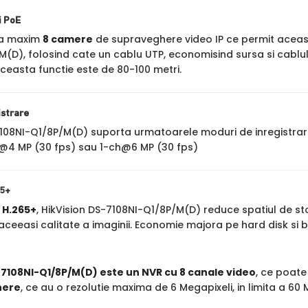
i PoE
ta maxim
8 camere
de supraveghere video IP ce permit aceasta
M(D), folosind cate un cablu UTP, economisind sursa si cablu
ceasta functie este de 80-100 metri.
istrare
7108NI-Q1/8P/M(D) suporta urmatoarele moduri de inregistr
@4 MP (30 fps) sau 1-ch@6 MP (30 fps)
65+
a
H.265+
, HikVision DS-7108NI-Q1/8P/M(D) reduce spatiul de s
ceeasi calitate a imaginii. Economie majora pe hard disk si 
7108NI-Q1/8P/M(D) este un NVR cu 8 canale video
, ce poate
here
, ce au o rezolutie maxima de 6 Megapixeli, in limita a 60