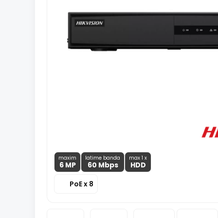
maxim
latime banda
max 1 x
6 MP
60 Mbps
HDD
PoE x 8