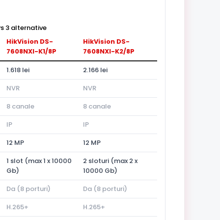
 3 alternative
HikVision DS-
HikVision DS-
7608NXI-K1/8P
7608NXI-K2/8P
1.618 lei
2.166 lei
NVR
NVR
8 canale
8 canale
IP
IP
12 MP
12 MP
1 slot (max 1 x 10000
2 sloturi (max 2 x
Gb)
10000 Gb)
Da (8 porturi)
Da (8 porturi)
H.265+
H.265+