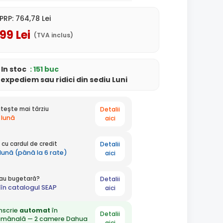
PRP:
764
,78
Lei
,99
Lei
(TVA inclus)
In stoc
: 151 buc
i
expediem
sau ridici din sediu
Luni
Detalii
tește mai târziu
 lună
aici
Detalii
cu cardul de credit
 lună (până la 6 rate)
aici
Detalii
 sau bugetară?
în catalogul SEAP
aici
nscrie
automat
în
Detalii
ămânală — 2 camere Dahua
aici