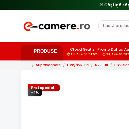
🎁 Câștigă să
Cloud Gratis
Promo Dahua Au
PRODUSE
⏱ 115 Zile 06:31:51
⏱ 24 Zile 05:31:
/
Supraveghere
/
DVR/NVR-uri
/
NVR-uri
/
HikVisio
Pret special
-4%