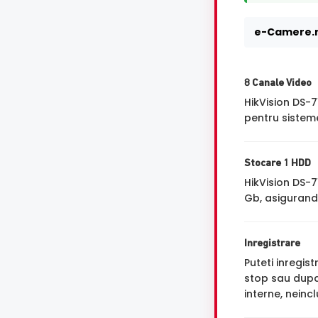
e-Camere.r
8 Canale Video
HikVision DS-
pentru sisteme
Stocare 1 HDD
HikVision DS-7
Gb, asigurand 
Inregistrare
Puteti inregi
stop sau dupa 
interne, neinc