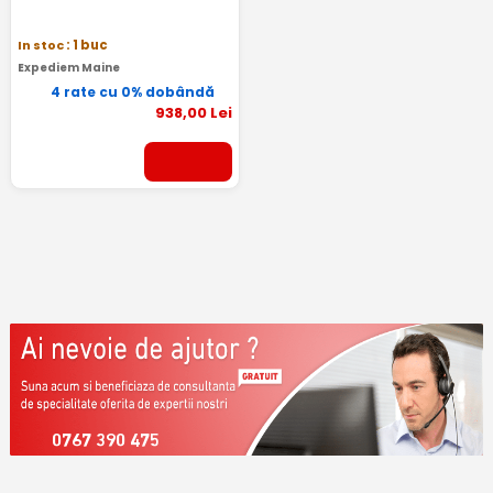
In stoc
: 1 buc
Expediem Maine
4 rate cu 0% dobândă
938
,00
Lei
0767 390 475