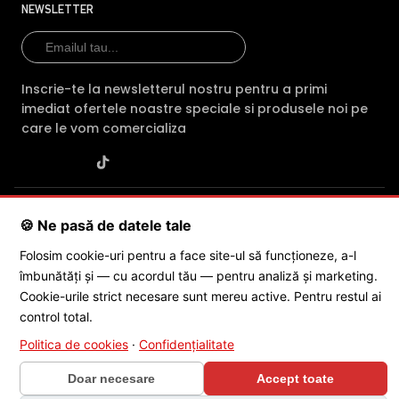
NEWSLETTER
Inscrie-te la newsletterul nostru pentru a primi
imediat ofertele noastre speciale si produsele noi pe
care le vom comercializa
SC POLITES ONLINE SRL
· CUI:
RO34846331
· Reg. Com.:
🍪 Ne pasă de datele tale
J2015001227161
· Capital social: 200 RON · Sediu: Str. Petrache
Poenaru, Nr. 1, Craiova, Jud. Dolj ·
Contactează-ne
·
Service produs
Folosim cookie-uri pentru a face site-ul să funcționeze, a-l
îmbunătăți și — cu acordul tău — pentru analiză și marketing.
Cookie-urile strict necesare sunt mereu active. Pentru restul ai
© 2026 SC POLITES ONLINE SRL
control total.
Politica de cookies
·
Confidențialitate
Doar necesare
Accept toate