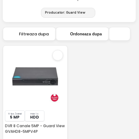
Producator: Guard View
Filtreaza dupa
Ordoneaza dupa
11 fps /canal
max 1 x
5 MP
HDD
DVR 8 Canale 5MP - Guard View
GVAHD8-5MPV4P