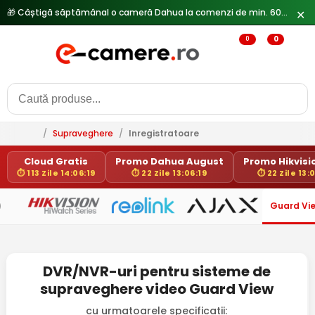
🎁 Câștigă săptămânal o cameră Dahua la comenzi de min. 600 lei —
✕
0
0
/
Supraveghere
/
Inregistratoare
Cloud Gratis
Promo Dahua August
Promo Hikvisio
⏱ 113 Zile 14:06:19
⏱ 22 Zile 13:06:19
⏱ 22 Zile 13:
Guard Vi
)
DVR/NVR-uri pentru sisteme de
supraveghere video Guard View
cu urmatoarele specificatii: