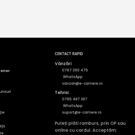
CONTACT RAPID
Vânzări
0767 390 475
tener
WhatsApp
vanzari@e-camere.ro
punsuri
Tehnic
0765 487 387
r
WhatsApp
ție
suport@e-camere.ro
Puteți plăti ramburs, prin OP sau
ții
online cu cardul. Acceptăm:
te