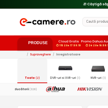
🎁 Câștigă să
Cloud Gratis
Promo Dahua Au
PRODUSE
⏱ 115 Zile 17:59:18
⏱ 24 Zile 16:59:
/
Supraveghere
/
Inregistratoare
Toate
DVR-uri si XVR-uri
NVR-uri
(2)
(1)
(1)
Toți producătorii
(328)