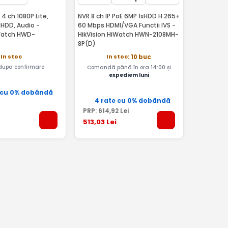
4 ch 1080P Lite,
NVR 8 ch IP PoE 6MP 1xHDD H.265+
xHDD, Audio -
60 Mbps HDMI/VGA Functii IVS -
iWatch HWD-
HikVision HiWatch HWN-2108MH-
8P(D)
In stoc
In stoc
: 10 buc
 dupa confirmare
Comandă până în ora 14:00 și
expediem luni
 cu 0% dobândă
4 rate cu 0% dobândă
PRP:
614
,92
Lei
513
,03
Lei