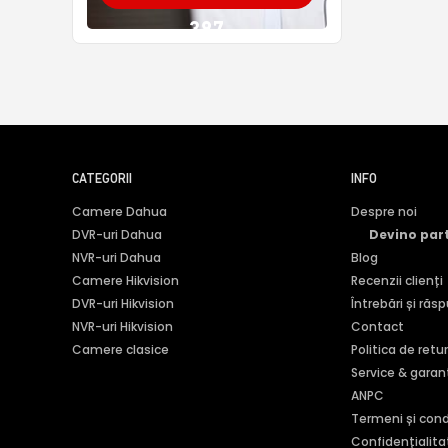
387
CATEGORII
INFO
Camere Dahua
Despre noi
DVR-uri Dahua
Devino par
NVR-uri Dahua
Blog
Camere Hikvision
Recenzii clienți
DVR-uri Hikvision
Întrebări și răs
NVR-uri Hikvision
Contact
Camere clasice
Politica de retu
Service & garan
ANPC
Termeni și condi
Confidențialita