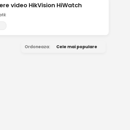
re video HikVision HiWatch
ii:
Ordoneaza:
Cele mai populare