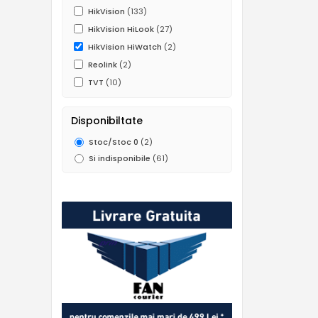
HikVision
(133)
HikVision HiLook
(27)
HikVision HiWatch
(2)
Reolink
(2)
TVT
(10)
Disponibiltate
Stoc/Stoc 0
(2)
Si indisponibile
(61)