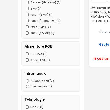
4 MP-N (4MP Lite)
(1)
DVR HiWatch 
3 MP
(1)
H.265 Pro+, 1
1080P (2 MP)
(1)
HikVision H
5104MH-G4
1080N (1080p Lite)
(2)
720P (1MP)
(2)
Livrare
960H (0.5 MP)
(1)
4 rate
Alimentare POE
fara PoE
(1)
187
,99
Lei
8 iesiri POE
(1)
Intrari audio
Nu conteaza
(2)
min 1 intrare
(1)
Tehnologie
HDCVI
(1)