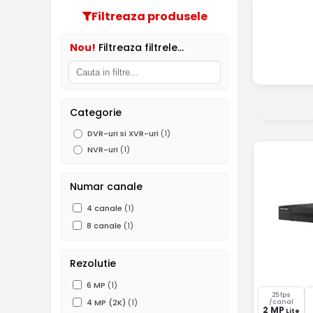
Filtreaza produsele
Nou!
Filtreaza filtrele...
Categorie
DVR-uri si XVR-uri
(1)
NVR-uri
(1)
Numar canale
4 canale
(1)
8 canale
(1)
Rezolutie
6 MP
(1)
25 fps
4 MP (2K)
(1)
/canal
2 MP
Lite