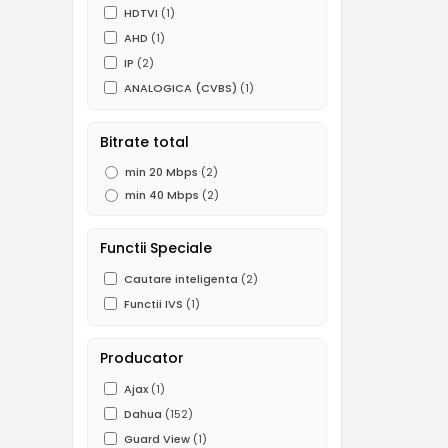
HDTVI
(1)
AHD
(1)
IP
(2)
ANALOGICA (CVBS)
(1)
Bitrate total
min 20 Mbps
(2)
min 40 Mbps
(2)
Functii Speciale
Cautare inteligenta
(2)
Functii IVS
(1)
Producator
Ajax
(1)
Dahua
(152)
Guard View
(1)