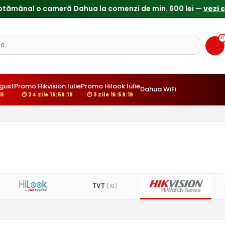
ptămânal o cameră Dahua la comenzi de min. 600 lei —
vezi 
0
gust
Promo Hikvision Iulie
Promo Hilook Iulie
Dahua WiFi
18
⏱ 24 Zile 16:59:18
⏱ 3 Zile 16:59:18
TVT
(10)