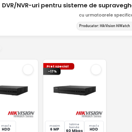
DVR/NVR-uri pentru sisteme de supraveghe
cu urmatoarele specificat
Producator: HikVision HiWatch
Pret special
-17%
latime
max 1 x
maxim
max 1 x
banda
HDD
6 MP
HDD
60 Mbps