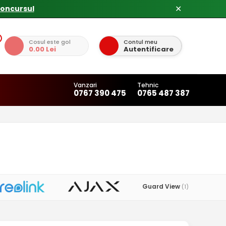
concursul
✕
Cosul este gol
Contul meu
0.00 Lei
Autentificare
Vanzari
Tehnic
0767 390 475
0765 487 387
Guard View
(1)