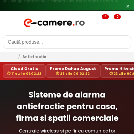
🔥
Reduceri de pana la 25% doar in luna iulie → Vezi ofertele
✕
0
0
/
Antiefractie
Cloud Gratis
Promo Dahua August
Promo Hikvisio
⏱ 114 Zile 01:02:21
⏱ 23 Zile 00:02:21
⏱ 23 Zile 00:
Sisteme de alarma
antiefractie pentru casa,
firma si spatii comerciale
Centrale wireless si pe fir cu comunicator