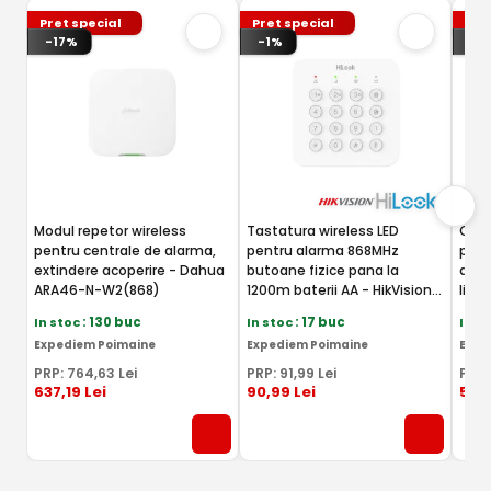
Pret special
Pret special
Pre
-17%
-1%
-2
Modul repetor wireless
Tastatura wireless LED
Cont
pentru centrale de alarma,
pentru alarma 868MHz
pent
extindere acoperire - Dahua
butoane fizice pana la
anti
ARA46-N-W2(868)
1200m baterii AA - HikVision
liti
HiLook ALARM-K201B-WE
WE
In stoc
: 130 buc
In stoc
: 17 buc
In s
Expediem Poimaine
Expediem Poimaine
Expe
PRP:
764
,63
Lei
PRP:
91
,99
Lei
PRP
637
,19
Lei
90
,99
Lei
54
,