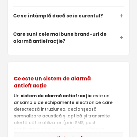
Ce se întâmplă dacă se ia curentul?
Care sunt cele mai bune brand-uri de
alarmă antiefracție?
Ce este un sistem de alarmă
antiefracție
Un
sistem de alarmă antiefracție
este un
ansamblu de echipamente electronice care
detectează intruziunea, declanșează
semnalizare acustică și optică și transmite
alertă către utilizator (prin SMS, push
notification, apel telefonic) sau către un
dispecerat de monitorizare 24/7. Spre deosebire