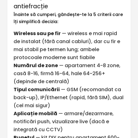
antiefracție
Înainte să cumperi, gândește-te la 5 criterii care
îți simplifică decizia:
Wireless sau pe fir
— wireless e mai rapid
de instalat (fără canal cabluri), dar cu fir e
mai stabil pe termen lung; ambele
protocoale moderne sunt fiabile
Numărul de zone
— apartament 4-8 zone,
casă 8-16, firmă 16-64, hale 64-256+
(depinde de centrală)
Tipul comunicării
— GSM (recomandat ca
back-up), IP/Ethernet (rapid, fără SIM), dual
(cel mai sigur)
Aplicație mobilă
— armare/dezarmare,
notificări push, vizualizare live (dacă e
integrată cu CCTV)
Bugetul
— kit DIY pentru apartament 600-