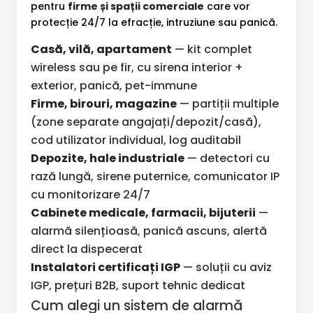
pentru
firme și spații comerciale
care vor
protecție 24/7 la efracție, intruziune sau panică.
Casă, vilă, apartament
— kit complet
wireless sau pe fir, cu sirena interior +
exterior, panică, pet-immune
Firme, birouri, magazine
— partiții multiple
(zone separate angajați/depozit/casă),
cod utilizator individual, log auditabil
Depozite, hale industriale
— detectori cu
rază lungă, sirene puternice, comunicator IP
cu monitorizare 24/7
Cabinete medicale, farmacii, bijuterii
—
alarmă silențioasă, panică ascuns, alertă
direct la dispecerat
Instalatori certificați IGP
— soluții cu aviz
IGP, prețuri B2B, suport tehnic dedicat
Cum alegi un sistem de alarmă