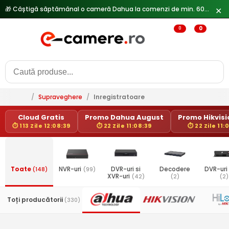
🎁 Câștigă săptămânal o cameră Dahua la comenzi de min. 600 lei —
✕
0
0
/
Supraveghere
/
Inregistratoare
Cloud Gratis
Promo Dahua August
Promo Hikvisio
⏱ 113 Zile 12:08:39
⏱ 22 Zile 11:08:39
⏱ 22 Zile 11:
Toate
(148)
NVR-uri
(99)
DVR-uri si
Decodere
DVR-uri
XVR-uri
(42)
(2)
(2)
Toți producătorii
(330)