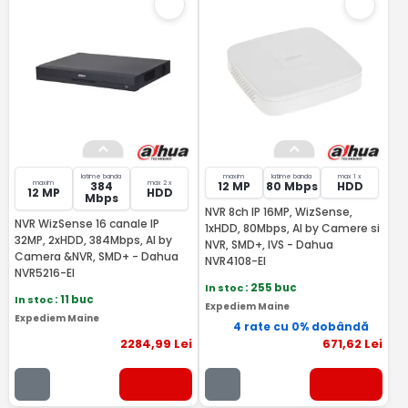
latime banda
maxim
latime banda
max 1 x
maxim
max 2 x
384
12 MP
80 Mbps
HDD
12 MP
HDD
Mbps
NVR 8ch IP 16MP, WizSense,
NVR WizSense 16 canale IP
1xHDD, 80Mbps, AI by Camere si
32MP, 2xHDD, 384Mbps, AI by
NVR, SMD+, IVS - Dahua
Camera &NVR, SMD+ - Dahua
NVR4108-EI
NVR5216-EI
In stoc
: 255 buc
In stoc
: 11 buc
Expediem Maine
Expediem Maine
4 rate cu 0% dobândă
2284
,99
Lei
671
,62
Lei