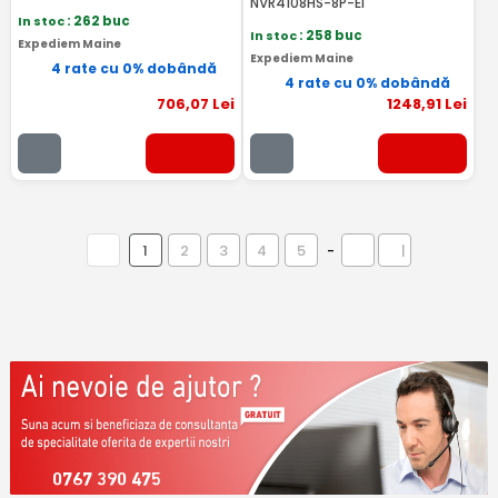
NVR4108HS-8P-EI
In stoc
: 262 buc
In stoc
: 258 buc
Expediem Maine
Expediem Maine
4 rate cu 0% dobândă
4 rate cu 0% dobândă
706
,07
Lei
1248
,91
Lei
1
2
3
4
5
-
|
0767 390 475