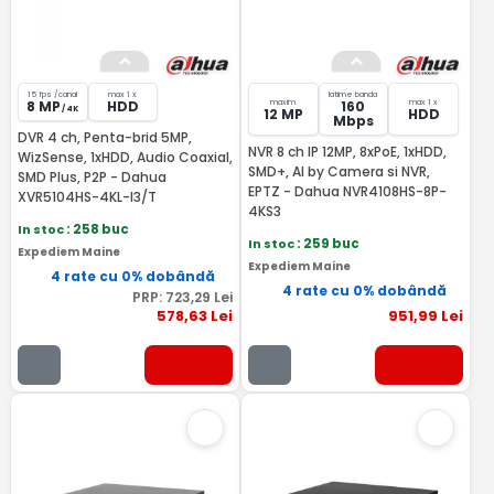
15 fps /canal
max 1 x
latime banda
maxim
max 1 x
8 MP
HDD
160
/ 4K
12 MP
HDD
Mbps
DVR 4 ch, Penta-brid 5MP,
NVR 8 ch IP 12MP, 8xPoE, 1xHDD,
WizSense, 1xHDD, Audio Coaxial,
SMD+, AI by Camera si NVR,
SMD Plus, P2P - Dahua
EPTZ - Dahua NVR4108HS-8P-
XVR5104HS-4KL-I3/T
4KS3
In stoc
: 258 buc
In stoc
: 259 buc
Expediem Maine
Expediem Maine
4 rate cu 0% dobândă
4 rate cu 0% dobândă
PRP:
723
,29
Lei
578
,63
Lei
951
,99
Lei