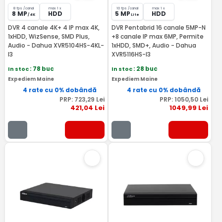
8 fps /canal
max 1 x
10 fps /canal
max 1 x
8 MP
HDD
5 MP
HDD
/ 4K
Lite
DVR 4 canale 4K+ 4 IP max 4K,
DVR Pentabrid 16 canale 5MP-N
1xHDD, WizSense, SMD Plus,
+8 canale IP max 6MP, Permite
Audio - Dahua XVR5104HS-4KL-
1xHDD, SMD+, Audio - Dahua
I3
XVR5116HS-I3
In stoc
: 78 buc
In stoc
: 28 buc
Expediem Maine
Expediem Maine
4 rate cu 0% dobândă
4 rate cu 0% dobândă
PRP:
723
,29
Lei
PRP:
1050
,50
Lei
421
,04
Lei
1049
,99
Lei