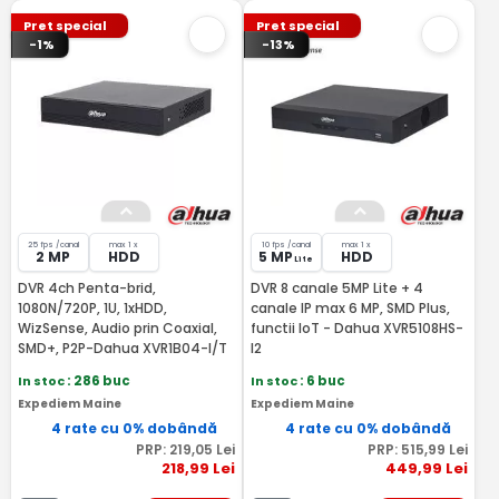
Pret special
Pret special
-1%
-13%
25 fps /canal
max 1 x
10 fps /canal
max 1 x
2 MP
HDD
5 MP
HDD
Lite
DVR 4ch Penta-brid,
DVR 8 canale 5MP Lite + 4
1080N/720P, 1U, 1xHDD,
canale IP max 6 MP, SMD Plus,
WizSense, Audio prin Coaxial,
functii IoT - Dahua XVR5108HS-
SMD+, P2P-Dahua XVR1B04-I/T
I2
In stoc
: 286 buc
In stoc
: 6 buc
Expediem Maine
Expediem Maine
4 rate cu 0% dobândă
4 rate cu 0% dobândă
PRP:
219
,05
Lei
PRP:
515
,99
Lei
218
,99
Lei
449
,99
Lei