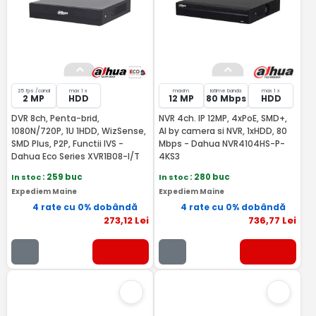
25 fps /canal
max 1 x
maxim
latime banda
max 1 x
2 MP
HDD
12 MP
80 Mbps
HDD
DVR 8ch, Penta-brid,
NVR 4ch. IP 12MP, 4xPoE, SMD+,
1080N/720P, 1U 1HDD, WizSense,
AI by camera si NVR, 1xHDD, 80
SMD Plus, P2P, Functii IVS -
Mbps - Dahua NVR4104HS-P-
Dahua Eco Series XVR1B08-I/T
4KS3
In stoc
: 259 buc
In stoc
: 280 buc
Expediem Maine
Expediem Maine
4 rate cu 0% dobândă
4 rate cu 0% dobândă
273
,12
Lei
736
,77
Lei