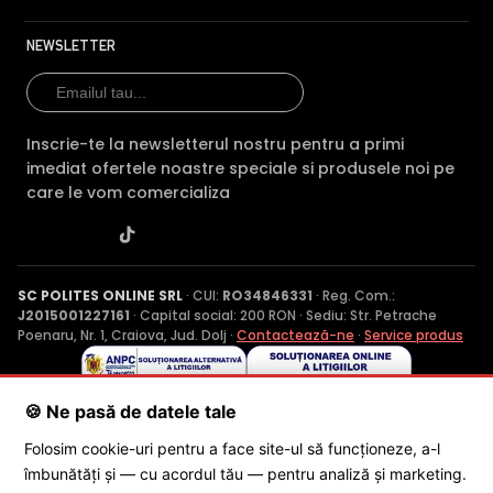
NEWSLETTER
Inscrie-te la newsletterul nostru pentru a primi
imediat ofertele noastre speciale si produsele noi pe
care le vom comercializa
SC POLITES ONLINE SRL
· CUI:
RO34846331
· Reg. Com.:
J2015001227161
· Capital social: 200 RON · Sediu: Str. Petrache
Poenaru, Nr. 1, Craiova, Jud. Dolj ·
Contactează-ne
·
Service produs
🍪 Ne pasă de datele tale
© 2026 SC POLITES ONLINE SRL
Folosim cookie-uri pentru a face site-ul să funcționeze, a-l
îmbunătăți și — cu acordul tău — pentru analiză și marketing.