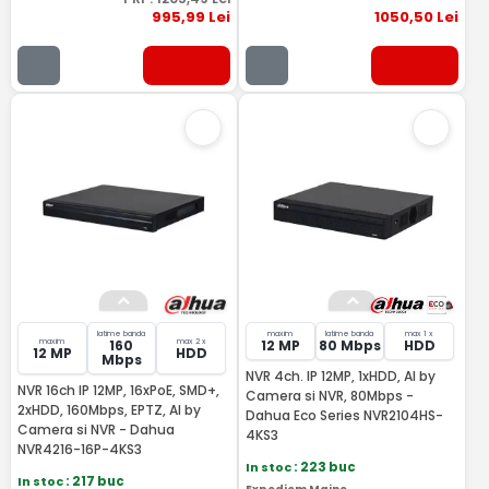
995
,99
Lei
1050
,50
Lei
latime banda
maxim
latime banda
max 1 x
maxim
max 2 x
160
12 MP
80 Mbps
HDD
12 MP
HDD
Mbps
NVR 4ch. IP 12MP, 1xHDD, AI by
NVR 16ch IP 12MP, 16xPoE, SMD+,
Camera si NVR, 80Mbps -
2xHDD, 160Mbps, EPTZ, AI by
Dahua Eco Series NVR2104HS-
Camera si NVR - Dahua
4KS3
NVR4216-16P-4KS3
In stoc
: 223 buc
In stoc
: 217 buc