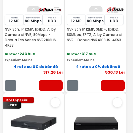
maxim
latime banda
max 1 x
maxim
latime banda
max 1 x
12 MP
80 Mbps
HDD
12 MP
80 Mbps
HDD
NVR 8ch. IP 12MP, 1xHDD, AI by
NVR 8ch IP 12MP, SMD+, 1xHDD,
Camera si NVR, 80Mbps -
80Mbps, EPTZ, AI by Camera si
Dahua Eco Series NVR2108HS-
NVR - Dahua NVR4108HS-4KS3
4KS3
In stoc
: 243 buc
In stoc
: 317 buc
Expediem Maine
Expediem Maine
4 rate cu 0% dobândă
4 rate cu 0% dobândă
317
,26
Lei
530
,13
Lei
Pret special
-20%