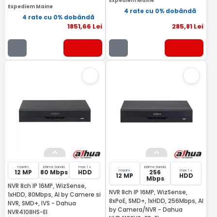
Expediem Maine
Expediem Maine
4 rate cu 0% dobândă
4 rate cu 0% dobândă
1851
,66
Lei
285
,81
Lei
maxim
latime banda
max 1 x
latime banda
maxim
max 1 x
12 MP
80 Mbps
HDD
256
12 MP
HDD
Mbps
NVR 8ch IP 16MP, WizSense,
NVR 8ch IP 16MP, WizSense,
1xHDD, 80Mbps, AI by Camere si
8xPoE, SMD+, 1xHDD, 256Mbps, AI
NVR, SMD+, IVS - Dahua
by Camera/NVR - Dahua
NVR4108HS-EI