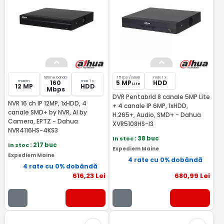
latime banda
15 fps /canal
max 1 x
maxim
max 1 x
160
5 MP
HDD
Lite
12 MP
HDD
Mbps
DVR Pentabrid 8 canale 5MP Lite
NVR 16 ch IP 12MP, 1xHDD, 4
+ 4 canale IP 6MP, 1xHDD,
canale SMD+ by NVR, AI by
H.265+, Audio, SMD+ - Dahua
Camera, EPTZ - Dahua
XVR5108HS-I3
NVR4116HS-4KS3
In stoc
: 38 buc
In stoc
: 217 buc
Expediem Maine
Expediem Maine
4 rate cu 0% dobândă
4 rate cu 0% dobândă
616
,23
Lei
680
,99
Lei