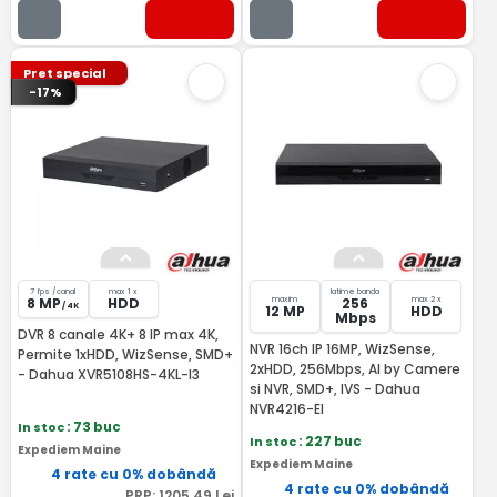
Pret special
-17%
7 fps /canal
max 1 x
latime banda
maxim
max 2 x
8 MP
HDD
256
/ 4K
12 MP
HDD
Mbps
DVR 8 canale 4K+ 8 IP max 4K,
NVR 16ch IP 16MP, WizSense,
Permite 1xHDD, WizSense, SMD+
2xHDD, 256Mbps, AI by Camere
- Dahua XVR5108HS-4KL-I3
si NVR, SMD+, IVS - Dahua
NVR4216-EI
In stoc
: 73 buc
In stoc
: 227 buc
Expediem Maine
Expediem Maine
4 rate cu 0% dobândă
4 rate cu 0% dobândă
PRP:
1205
,49
Lei