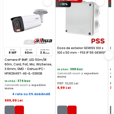
-10%
DVR-ul NVR4108HS-8P-EI, este dotat cu un chip cu
Inteligenta artificiala, ce permite folosirea unui algoritm
Deep Learning, cu ajutorul caruia alarmele false de
detectie a miscare sunt eliminate pana la 98% fata de
detectia de miscare standard. Se elimina astfel alarmele
Doza de exterior GEWISS 100 x
Cu
20 fps
LED si IR
lentila fixa
8 MP
60m
3.6
100 x 50 mm - PSS IP 55 GEWISS
Da
false generate de vegetatie, schimbarea luminii, animale
mm
de casa sau alte obiecte ce pot aparea in zona
Camera IP 8MP, LED 50m/IR
60m, Card, PoE, Mic, WizSense,
supravegheata. In plus, cautarea inteligenta a acestui
3.6mm, SMD - Dahua IPC-
In stoc
: 388 buc
In
DVR permite filtrare dupa persoane sau masini, scurtand
HFW2849T-AS-IL-0360B
Comandă acum și
expediem
Co
foarte mult timpul de verificare a inregistrarilor.
Maine
Ma
In stoc
: 374 buc
PRP:
10
,00
Lei
PR
Comandă acum și
expediem
8
,99
Lei
33
Maine
4 rate cu 0% dobândă
989
,99
Lei