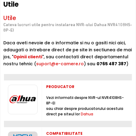
Utile
NVR4108HS-8P-EI, folosind cate un cablu UTP,
Acestea pot fi schimbate fara instiintare prealabila si nu constituie
economisind sursa si cablul de alimentare. Distanta
obligativitate contractuala. Va stam oricand la dispozitie pentru
maxima la care se poate folosi aceasta functie este de
eventuale clarificari.
Utile
80-100 metri.
Cateva lucruri utile pentru instalarea NVR-ului Dahua NVR4108HS-
8P-EI
Intrari Audio
Daca aveti nevoie de o informatie si nu o gasiti nici aici,
Inregistratorul Dahua NVR4108HS-8P-EI este conceput cu
adaugati o intrebare direct de pe site in sectiunea de mai
1 intrari audio
, la care puteti conecta microfoane,
jos, "
Opinii clienti
", sau contactati direct departamentul
permitand supravegherea audio de la distanta, de pe PC
nostru tehnic (
suport@e-camere.ro
) sau
0765 487 387
)
sau chiar telefonul mobil.
Moduri de Inregistrare
PRODUCATOR
Dahua NVR4108HS-8P-EI suporta urmatoarele moduri de
inregistrare: General, detectarea mișcării, inteligent,
Vezi informatii despre NVR-ul NVR4108HS-
alarma
8P-EI
sau chiar despre producatorului acestuia
direct pe siteul lor
Dahua
Compresie H.265
Dahua NVR4108HS-8P-EI suporta compresia
H.265
,
oferind o reducere cu pana la 50% a spatiului de stocare
COMPATIBILITATE