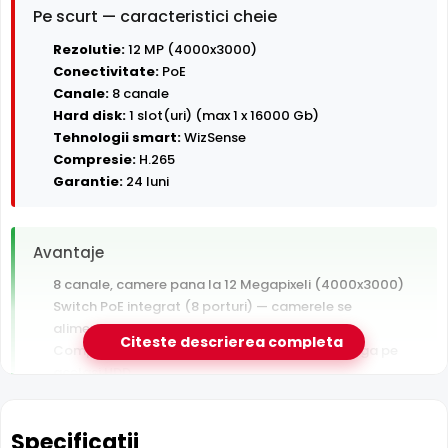
Pe scurt — caracteristici cheie
Rezolutie:
12 MP (4000x3000)
Conectivitate:
PoE
Canale:
8 canale
Hard disk:
1 slot(uri) (max 1 x 16000 Gb)
Tehnologii smart:
WizSense
Compresie:
H.265
Garantie:
24 luni
Avantaje
8 canale, camere pana la 12 Megapixeli (4000x3000)
Switch PoE integrat (8 porturi) — camerele se
alimenteaza direct din NVR
Citeste descrierea completa
Compresie H.265+ — arhiva video de 2x mai lunga pe
acelasi HDD
Acces de pe telefon din orice retea, prin aplicatia
producatorului (P2P)
Specificatii
Garantie 24 luni si suport tehnic gratuit in romana