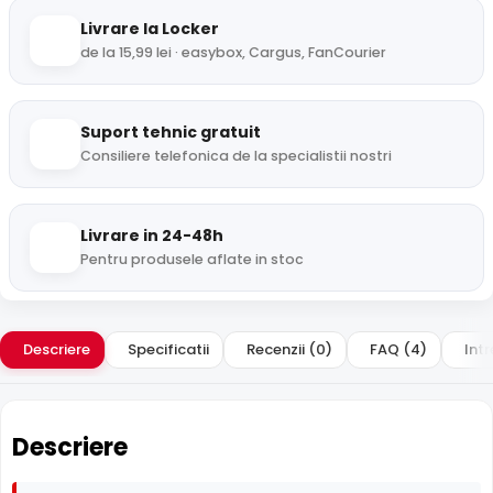
Livrare la Locker
de la 15,99 lei · easybox, Cargus, FanCourier
Suport tehnic gratuit
Consiliere telefonica de la specialistii nostri
Livrare in 24-48h
Pentru produsele aflate in stoc
Descriere
Specificatii
Recenzii (0)
FAQ (4)
Intr
Descriere