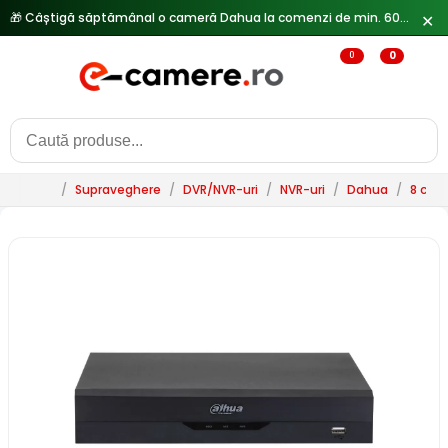
🎁 Câștigă săptămânal o cameră Dahua la comenzi de min. 600 lei —
✕
0
0
/
Supraveghere
/
DVR/NVR-uri
/
NVR-uri
/
Dahua
/
8 can