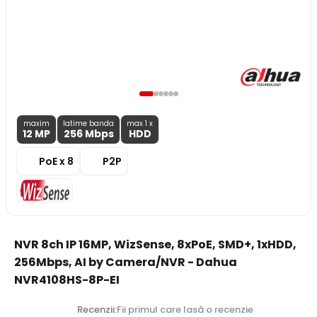
maxim
latime banda
max 1 x
12 MP
256 Mbps
HDD
PoE x 8
P2P
NVR 8ch IP 16MP, WizSense, 8xPoE, SMD+, 1xHDD,
256Mbps, AI by Camera/NVR - Dahua
NVR4108HS-8P-EI
Recenzii:
Fii primul care lasă o recenzie