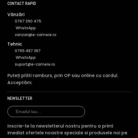
Tehnologie
IP
IP
IP
CONTACT RAPID
Rezolutie max
12 MP
12 MP
12 
Vânzări
0767 390 475
1 slot (max 1 x 16000
1 slot (max 1 x
1 s
WhatsApp
HDD
Gb)
20000 Gb)
x 2
vanzari@e-camere.ro
Da 
Tehnic
PoE
Da (8 porturi)
Da (8 porturi)
por
0765 487 387
WhatsApp
Compresie
H.265
H.265+
H.2
suport@e-camere.ro
Garantie
24 luni
24 luni
24 
Puteți plăti ramburs, prin OP sau online cu cardul.
Acceptăm:
Comparatie detaliata:
Dahua NVR4108HS-8P-EI vs
Dahua NVR4108HS-8P-4KS3 →
·
Dahua NVR4108HS-8P-
EI vs Dahua NVR2108-8P-4KS3 →
·
Dahua NVR4108HS-
NEWSLETTER
8P-EI vs Dahua NVR2108HS-8P-4KS3 →
Inscrie-te la newsletterul nostru pentru a primi
imediat ofertele noastre speciale si produsele noi pe