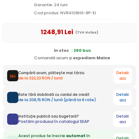
Garantie: 24 luni
Cod produs: NVR4108HS-8P-EI
1248
,91
Lei
(TVA inclus)
In stoc
: 260 buc
Comandă acum și
expediem
Maine
Detalii
Cumpără acum, plătește mai târziu
de la 322,23 RON / lună
aici
Detalii
Rate fără dobândă cu cardul de credit
de la 208,15 RON / lună (până la 6 rate)
aici
Detalii
Instituție publică sau bugetară?
Postăm produsul în catalogul SEAP
aici
Acest produs te înscrie
automat
în
Detalii