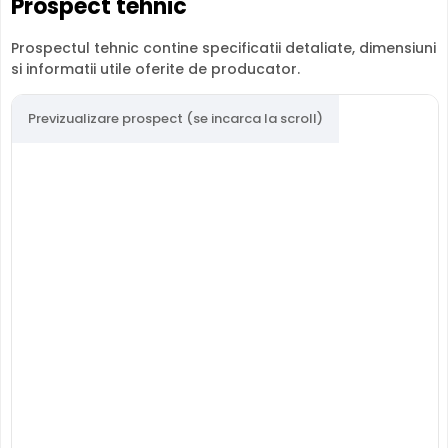
Prospect tehnic
Prospectul tehnic contine specificatii detaliate, dimensiuni
si informatii utile oferite de producator.
Previzualizare prospect (se incarca la scroll)
Poti vizualiza atat live, cat si inregistrarile NVR-ului
NVR4108HS-8P-EI, prin internet, direct de pe telefonul
mobil, instaland aplicatia
DMSS
, direct din Google Play
(Android) sau App Store (iPhone). Configurarea aplicatie
se face extrem de simplu, iar adaugarea DVR-ului se face
prin scanarea unui cod QR disponibil pe echipament sau
in meniul acestuia.
In plus, iti poti activa notificari direct in aplicatie, la
detectia miscarii sau la diverse evenimente utile (eroare
hard disk, lipsa semnal video, etc.)