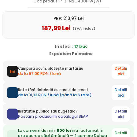
Cod produs: PTZ-N2C400I-W(W)
PRP:
213
,97
Lei
187
,99
Lei
(TVA inclus)
In stoc
: 17 buc
Expediem Poimaine
Detalii
Cumpără acum, plătește mai târziu
de la 57,00 RON / lună
aici
Detalii
Rate fără dobândă cu cardul de credit
de la 31,33 RON / lună (până la 6 rate)
aici
Detalii
Instituție publică sau bugetară?
Postăm produsul în catalogul SEAP
aici
La comenzi de min.
600 lei
intri automat în
Detalii
extragerea săptămânală — 2 camere Dahua