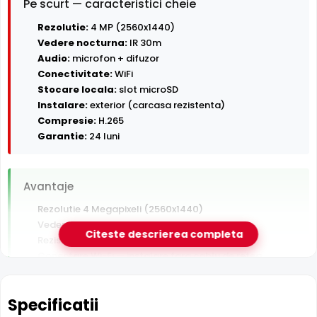
Pe scurt — caracteristici cheie
Rezolutie:
4 MP (2560x1440)
Vedere nocturna:
IR 30m
Audio:
microfon + difuzor
Conectivitate:
WiFi
Stocare locala:
slot microSD
Instalare:
exterior (carcasa rezistenta)
Compresie:
H.265
Garantie:
24 luni
Avantaje
Rezolutie 4 Megapixeli (2560x1440)
Vedere nocturna in infrarosu pana la 30 m
Citeste descrierea completa
Rezistenta la exterior — ploaie, praf si inghet
Conectare Wi-Fi — instalare fara cablu de retea
Inregistrare pe card MicroSD, functioneaza si fara NVR
Audio bidirectional — asculti si vorbesti prin camera din
Specificatii
aplicatie