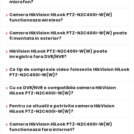
sa treaca, imbunatatind vizibilitatea.
microfon?
Alte functii
HiLook PTZ-N2C400I-W(W), 4 MP, IR 30 m, slot card,
2.8 mm, microfon, difuzor, detectie miscare
Camera HikVision HiLook PTZ-N2C400I-W(W)
ALIMENTARE
functioneaza wireless?
12V DC / 10 W
Alimentare
Sursa de alimentare NU este inclusa
Camera HikVision HiLook PTZ-N2C400I-W(W) poate
Alimentare
Nu
fi montata in exterior?
POE
PROSPECT PRODUCATOR
HikVision HiLook PTZ-N2C400I-W(W) poate
Prospect
HikVision HiLook PTZ-N2C400I-W(W)
inregistra fara DVR/NVR?
tehnic
Ce tip de compresie video foloseste HikVision HiLook
Infrarosu Inteligent (Smart IR)
* Specificatiile tehnice ale produsului HikVision HiLook PTZ-N2C400I-
PTZ-N2C400I-W(W)?
HikVision HiLook PTZ-N2C400I-W(W) este dotata cu
W(W) au caracter informativ.
functia
Infrarosu Inteligent
(Smart IR), ce regleaza
Cu ce DVR/NVR e compatibila camera HikVision
automat intensitatea iluminatorului in infrarosu in functie
HiLook PTZ-N2C400I-W(W)?
de distanta obiectului, eliminand riscul de suprasaturare
a imaginii la distante mici.
Pentru ce situatii e potrivita camera HikVision
HiLook PTZ-N2C400I-W(W)?
Camera HikVision HiLook PTZ-N2C400I-W(W)
functioneaza fara internet?