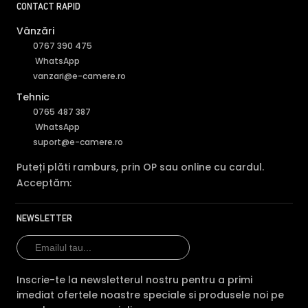
CONTACT RAPID
Vânzări
0767 390 475
WhatsApp
vanzari@e-camere.ro
Tehnic
0765 487 387
WhatsApp
suport@e-camere.ro
Puteți plăti ramburs, prin OP sau online cu cardul.
Acceptăm:
NEWSLETTER
BLC (Backlight Compensation)
Functia BLC (compensarea luminii din spate) cu care este
dotata camera de supraveghere video HIKVISION HILOOK
Inscrie-te la newsletterul nostru pentru a primi
PTZ-N2C400I-W(W), permite ca obiectele aflate pe un
imediat ofertele noastre speciale si produsele noi pe
fundal foarte luminos, de exemplu, in dreptul unei ferestre