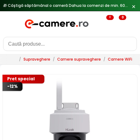
🎁 Câștigă săptămânal o cameră Dahua la comenzi de min. 600 lei —
✕
0
0
/
Supraveghere
/
Camere supraveghere
/
Camere WiFi & 
Pret special
-12%