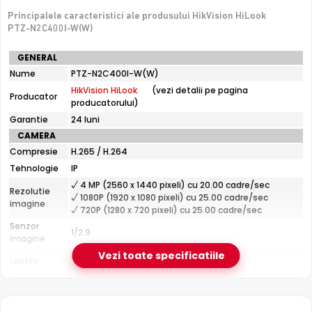
Principalele caracteristici ale produsului HikVision HiLook
De luat in calcul
PTZ-N2C400I-W(W)
Performanta depinde de calitatea semnalului Wi-Fi la
Specificatii
GENERAL
locul montajului
tehnice
Nume
PTZ-N2C400I-W(W)
HikVision
HikVision HiLook
(vezi detalii pe pagina
HiLook
Producator
producatorului)
e-Camere.ro recomanda acest produs pentru:
PTZ-
N2C400I-
Garantie
24 luni
curtea si exteriorul casei.
W(W)
CAMERA
Compresie
H.265 / H.264
Tehnologie
IP
√ 4 MP (2560 x 1440 pixeli) cu 20.00 cadre/sec
Rezolutie
√ 1080P (1920 x 1080 pixeli) cu 25.00 cadre/sec
imagine
√ 720P (1280 x 720 pixeli) cu 25.00 cadre/sec
Senzor
1/2.9
imagine
Infrarosu 30m
Fixa
Vezi toate specificatiile
Lentila
HikVision HiLook PTZ-N2C400I-W(W) dispune de iluminare
Distanta focala: 2.8 mm(91.0°)
infrarosu cu raza de actiune de pana la
30 metri
, oferind
Pana la 30 metri (pentru vizualizarea pe timpul
Infrarosu
noptii)
vizibilitate clara pe intuneric total. LED-urile IR sunt