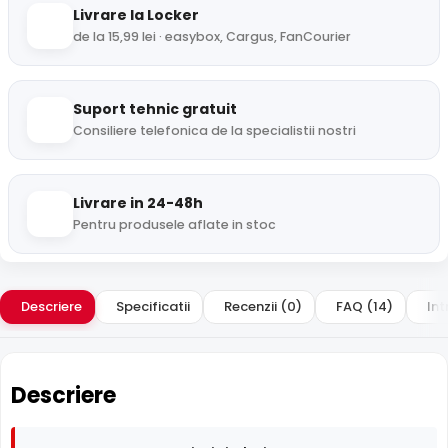
Livrare la Locker
de la 15,99 lei · easybox, Cargus, FanCourier
Suport tehnic gratuit
Consiliere telefonica de la specialistii nostri
Livrare in 24-48h
Pentru produsele aflate in stoc
Descriere
Specificatii
Recenzii (0)
FAQ (14)
Int
Descriere