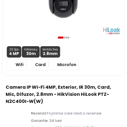
20 fps
Infrarosu
lentila fixa
4 MP
30m
2.8
mm
Wifi
Card
Microfon
Camera IP Wi-Fi 4MP, Exterior, IR 30m, Card,
Mic, Difuzor, 2.8mm - HikVision HiLook PTZ-
N2C400I-W(W)
Recenzii:
Fii primul care lasă o recenzie
Garantie: 24 luni