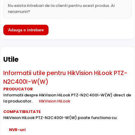
Nu exista intrebari de la clienti pentru acest produs. Ai
Sunetul se sincronizeaza cu imaginea video, utila pentru
nelamuriri?
verificarea evenimentelor si conversatiilor din zona
monitorizata.
Adauga o intrebare
Difuzor Incorporat
Cu difuzor incorporat, HikVision HiLook PTZ-N2C400I-
W(W) permite comunicare bidirectionala: puteti avertiza
intrusii, comunica cu vizitatorii sau emite mesaje
Utile
presetate direct prin camera.
Informatii utile pentru HikVision HiLook PTZ-
Conectivitate WiFi
N2C400I-W(W)
HikVision HiLook PTZ-N2C400I-W(W) dispune de
PRODUCATOR
conectivitate
WiFi
, permitand transmisia datelor fara fir.
Informatii despre HikVision HiLook PTZ-N2C400I-W(W) direct de
Ideal pentru locatii unde cablarea nu este posibila sau
la producator.
HikVision HiLook
dorita.
COMPATIBILITATE
HikVision HiLook PTZ-N2C400I-W(W) poate functiona cu:
Inregistrare pe Card
HikVision HiLook PTZ-N2C400I-W(W) dispune de
slot card
NVR-uri