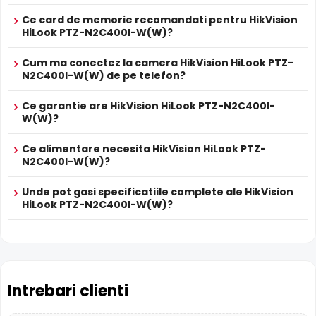
Ce card de memorie recomandati pentru HikVision
HiLook PTZ-N2C400I-W(W)?
Cum ma conectez la camera HikVision HiLook PTZ-
N2C400I-W(W) de pe telefon?
Ce garantie are HikVision HiLook PTZ-N2C400I-
W(W)?
Ce alimentare necesita HikVision HiLook PTZ-
N2C400I-W(W)?
BLC (Compensare Lumina)
Functia
BLC
(Backlight Compensation) cu care este
Unde pot gasi specificatiile complete ale HikVision
dotata camera HikVision HiLook PTZ-N2C400I-W(W),
HiLook PTZ-N2C400I-W(W)?
permite ca obiectele aflate pe un fundal foarte luminos
(de exemplu, in dreptul unei ferestre sau a unei usi de
acces) sa fie vizibile.
Microfon Incorporat
Intrebari clienti
HikVision HiLook PTZ-N2C400I-W(W) dispune de
microfon
incorporat
care permite inregistrarea audio in timp real.