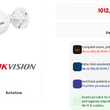
1012
E
Cumpără acum, plă
de la 263,25 RON /
Rate fără dobândă 
de la 168,83 RON /
Instituție publică
Postăm produsul 
Rotativa
Acest produs te î
extragerea săpt
Wi-Fi 6 cadou.