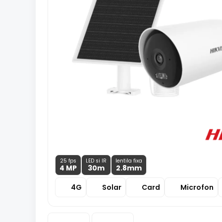
25 fps
LED si IR
lentila fixa
4 MP
30m
2.8
mm
4G
Solar
Card
Microfon