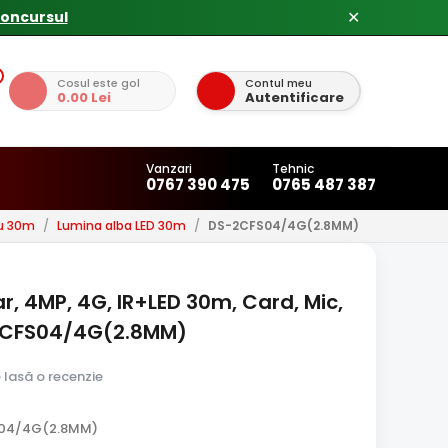
✕
Cosul este gol
Contul meu
0.00 Lei
Autentificare
Vanzari
Tehnic
0767 390 475
0765 487 387
su 30m
/
Lumina alba LED 30m
/
DS-2CFS04/4G(2.8MM)
, 4MP, 4G, IR+LED 30m, Card, Mic,
-2CFS04/4G(2.8MM)
e lasă o recenzie
S04/4G(2.8MM)