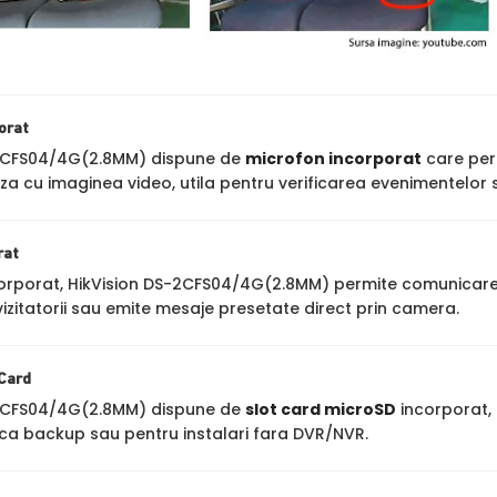
orat
-2CFS04/4G(2.8MM) dispune de
microfon incorporat
care perm
za cu imaginea video, utila pentru verificarea evenimentelor s
rat
orporat, HikVision DS-2CFS04/4G(2.8MM) permite comunicare bid
zitatorii sau emite mesaje presetate direct prin camera.
 Card
-2CFS04/4G(2.8MM) dispune de
slot card microSD
incorporat, 
 ca backup sau pentru instalari fara DVR/NVR.