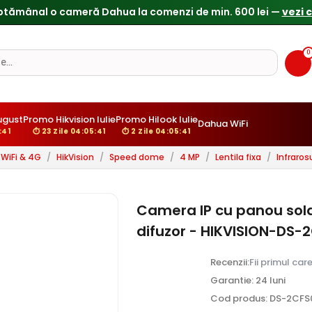
0
ugust
Promo Hikvision Iulie
Promo Hilook Iulie
Dahua WiFi
5:40
⏱ 23 Zile 04:05:40
⏱ 2 Zile 04:05:40
WiFi & 4G
/
HikVision
/
Speed dome
/
4 MP
/
Lentila fixa
/
Infraro
Camera IP cu panou solar
difuzor - HIKVISION-DS
Recenzii:
Fii primul car
Garantie: 24 luni
Cod produs: DS-2CF