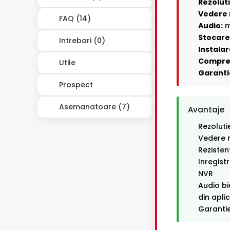
Rezoluti
Vedere 
FAQ (14)
Audio:
m
Stocare 
Intrebari (0)
Instalar
Compre
Utile
Garanti
Prospect
Asemanatoare (7)
Avantaje
Rezoluti
Vedere n
Rezisten
Inregist
NVR
Audio bi
din apli
Garantie