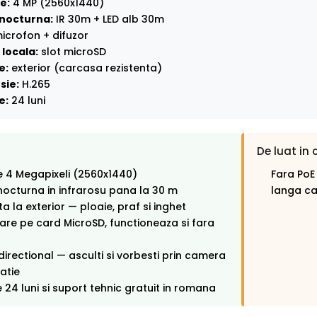
e:
4 MP (2560x1440)
nocturna:
IR 30m + LED alb 30m
icrofon + difuzor
locala:
slot microSD
e:
exterior (carcasa rezistenta)
sie:
H.265
e:
24 luni
De luat in 
e 4 Megapixeli (2560x1440)
Fara PoE
octurna in infrarosu pana la 30 m
langa c
ta la exterior — ploaie, praf si inghet
rare pe card MicroSD, functioneaza si fara
directional — asculti si vorbesti prin camera
catie
 24 luni si suport tehnic gratuit in romana