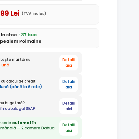
,99
Lei
(TVA inclus)
In stoc
: 37 buc
xpediem Poimaine
Detalii
tește mai târziu
 lună
aici
Detalii
cu cardul de credit
 lună (până la 6 rate)
aici
Detalii
 sau bugetară?
în catalogul SEAP
aici
nscrie
automat
în
Detalii
ămânală — 2 camere Dahua
aici