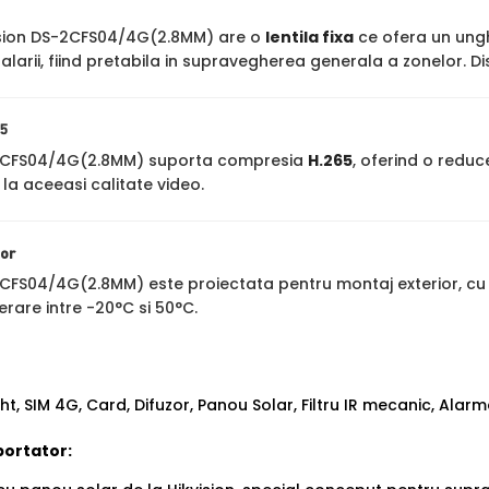
sion DS-2CFS04/4G(2.8MM) are o
lentila fixa
ce ofera un unghi
larii, fiind pretabila in supravegherea generala a zonelor. D
5
-2CFS04/4G(2.8MM) suporta compresia
H.265
, oferind o redu
 la aceeasi calitate video.
ior
2CFS04/4G(2.8MM) este proiectata pentru montaj exterior, c
erare intre -20°C si 50°C.
ht, SIM 4G, Card, Difuzor, Panou Solar, Filtru IR mecanic, Alar
portator: