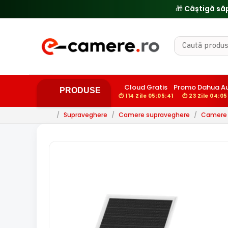
Cloud Gratis
Promo Dahua A
PRODUSE
⏱ 114 Zile 05:05:40
⏱ 23 Zile 04:0
/
Supraveghere
/
Camere supraveghere
/
Camere 