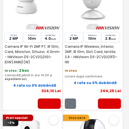
25 fps
Infrarosu
lentila fixa
25 fps
Infrarosu
lentila fixa
2 MP
10m
4.0
2 MP
10m
2.8
mm
mm
Camera IP Wi-Fi 2MP PT, IR 10m,
Camera IP Wireless, Interior,
Card, Microfon, Difuzor, 4.0mm
2MP, IR 10m, Slot Card, lentila
- HikVision DS-2CV2Q21G1-
2.8 - HikVision DS-2CV2U21FD-
IDW(4MM)(W)
IW
In stoc
: 2 buc
In stoc
Comandă până în ora 14:00 și
Livrare dupa confirmare
expediem azi
4 rate cu 0% dobândă
4 rate cu 0% dobândă
324
,10
Lei
244
,25
Lei
Pret special
Stoc zero
-3%