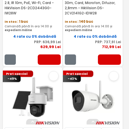
2.8, IR 10m, PoE, Wi-Fi, Card -
30m, Card, Microfon, Difuzor,
HikVision DS-2CD2443G0-
2,8mm - HikVision DS-
IW28W
2CV2141G2-IDW28
In stoc
: 1 buc
In stoc
: 140 buc
Comandă până în ora 14:00 și
Comandă până în ora 14:00 și
expediem mâine
expediem mâine
4 rate cu 0% dobândă
4 rate cu 0% dobândă
PRP:
636
,99
Lei
PRP:
737
,91
Lei
629
,99
Lei
712
,99
Lei
Pret special
Pret special
-49%
-43%