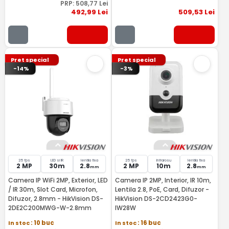
PRP:
508
,77
Lei
492
,99
Lei
509
,53
Lei
Pret special
Pret special
-14%
-3%
25 fps
LED si IR
lentila fixa
25 fps
Infrarosu
lentila fixa
2 MP
30m
2.8
2 MP
10m
2.8
mm
mm
Camera IP WiFi 2MP, Exterior, LED
Camera IP 2MP, Interior, IR 10m,
/ IR 30m, Slot Card, Microfon,
Lentila 2.8, PoE, Card, Difuzor -
Difuzor, 2.8mm - HikVision DS-
HikVision DS-2CD2423G0-
2DE2C200MWG-W-2.8mm
IW28W
In stoc
: 10 buc
In stoc
: 16 buc