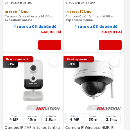
2CD2423G0-IW
2CV2121G2-IDW2
In stoc
: 1 buc
In stoc
: 10 buc
Comandă până în ora 14:00 și
Comandă până în ora 14:00 și
expediem mâine
expediem mâine
4 rate cu 0% dobândă
4 rate cu 0% dobândă
548
,98
Lei
561
,99
Lei
Pret special
Pret special
-1%
-3%
25 fps
Infrarosu
lentila fixa
25 fps
Infrarosu
lentila fixa
4 MP
10m
2.8
4 MP
30m
2.8
mm
mm
Camera IP 4MP, Interior, Lentila
Camera IP Wireless, 4MP, IR