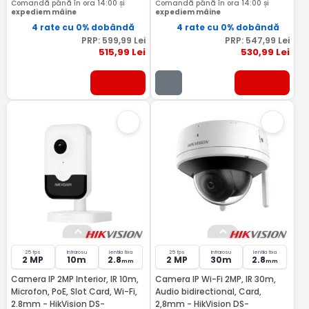
Comandă până în ora 14:00 și
Comandă până în ora 14:00 și
expediem mâine
expediem mâine
4 rate cu 0% dobândă
4 rate cu 0% dobândă
PRP:
599
,99
Lei
PRP:
547
,99
Lei
515
,99
Lei
530
,99
Lei
25 fps
Infrarosu
lentila fixa
25 fps
Infrarosu
lentila fixa
2 MP
10m
2.8
2 MP
30m
2.8
mm
mm
Camera IP 2MP Interior, IR 10m,
Camera IP Wi-Fi 2MP, IR 30m,
Microfon, PoE, Slot Card, Wi-Fi,
Audio bidirectional, Card,
2.8mm - HikVision DS-
2,8mm - HikVision DS-