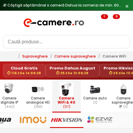
🎁 Câștigă săptămânal o cameră Dahua la comenzi de min. 600 lei —
✕
0
0
/
Supraveghere
/
Camere supraveghere
/
Camere WiFi & 
Cloud Gratis
Promo Dahua August
Promo Hikvisio
⏱ 116 Zile 14:06:28
⏱ 25 Zile 13:06:28
⏱ 25 Zile 13:
Camere
Camere
Camere
Camere auto
Camere
digitale IP
analogice HD
WiFi & 4G
(1)
supraveghe
(442)
(158)
(37)
IP
(1)