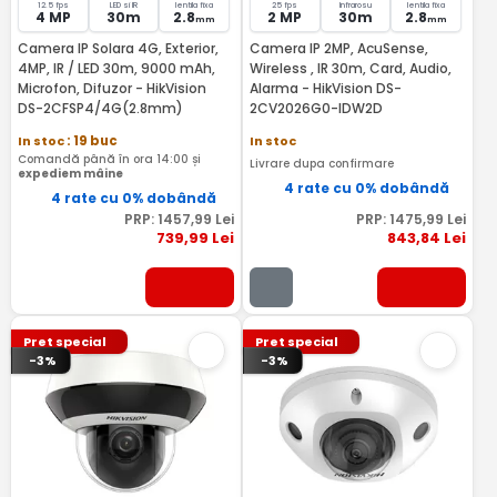
12.5 fps
LED si IR
lentila fixa
25 fps
Infrarosu
lentila fixa
4 MP
30m
2.8
2 MP
30m
2.8
mm
mm
Camera IP Solara 4G, Exterior,
Camera IP 2MP, AcuSense,
4MP, IR / LED 30m, 9000 mAh,
Wireless , IR 30m, Card, Audio,
Microfon, Difuzor - HikVision
Alarma - HikVision DS-
DS-2CFSP4/4G(2.8mm)
2CV2026G0-IDW2D
In stoc
: 19 buc
In stoc
Comandă până în ora 14:00 și
Livrare dupa confirmare
expediem mâine
4 rate cu 0% dobândă
4 rate cu 0% dobândă
PRP:
1457
,99
Lei
PRP:
1475
,99
Lei
739
,99
Lei
843
,84
Lei
Pret special
Pret special
-3%
-3%