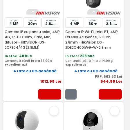
25 fps
LED si IR
lentila fixa
20 fps
Infrarosu
lentila fixa
4 MP
30m
2.8
4 MP
30m
2.8
mm
mm
Camera IP cu panou solar, 4MP,
Camera IP Wi-Fi, mini PT, 4MP,
4G, IR+LED 30m, Card, Mic,
Exterior AcuSense, IR 30m,
difuzor - HIKVISION-DS-
2.8mm -HikVision DS-
2CFS04/4G(2.8MM)
2DE2C400IWG-W-2.8mm
In stoc
: 40 buc
In stoc
: 223 buc
Comandă până în ora 14:00 și
Comandă până în ora 14:00 și
expediem azi
expediem azi
4 rate cu 0% dobândă
4 rate cu 0% dobândă
PRP:
563
,53
Lei
1012
,99
Lei
544
,99
Lei