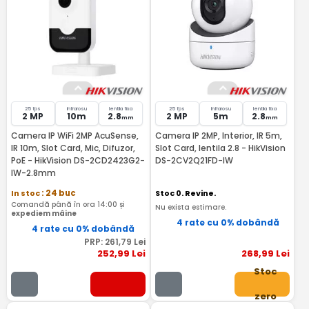
25 fps
Infrarosu
lentila fixa
25 fps
Infrarosu
lentila fixa
2 MP
10m
2.8
2 MP
5m
2.8
mm
mm
Camera IP WiFi 2MP AcuSense,
Camera IP 2MP, Interior, IR 5m,
IR 10m, Slot Card, Mic, Difuzor,
Slot Card, lentila 2.8 - HikVision
PoE - HikVision DS-2CD2423G2-
DS-2CV2Q21FD-IW
IW-2.8mm
In stoc
: 24 buc
Stoc 0. Revine.
Comandă până în ora 14:00 și
Nu exista estimare.
expediem mâine
4 rate cu 0% dobândă
4 rate cu 0% dobândă
PRP:
261
,79
Lei
252
,99
Lei
268
,99
Lei
Stoc
zero