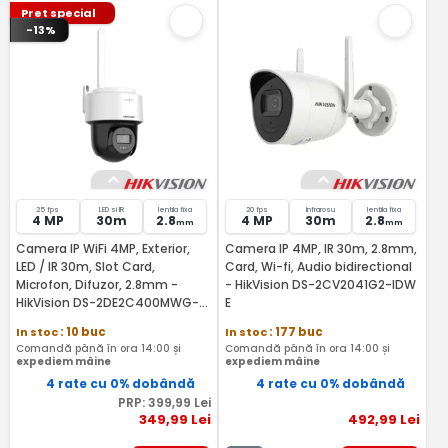
Pret special
-13%
25 fps
LED si IR
lentila fixa
20 fps
Infrarosu
lentila fixa
4 MP
30m
2.8
4 MP
30m
2.8
mm
mm
Camera IP WiFi 4MP, Exterior,
Camera IP 4MP, IR 30m, 2.8mm,
LED / IR 30m, Slot Card,
Card, Wi-fi, Audio bidirectional
Microfon, Difuzor, 2.8mm -
- HikVision DS-2CV2041G2-IDW
HikVision DS-2DE2C400MWG-
E
W-2.8mm
In stoc
: 10 buc
In stoc
: 177 buc
Comandă până în ora 14:00 și
Comandă până în ora 14:00 și
expediem mâine
expediem mâine
4 rate cu 0% dobândă
4 rate cu 0% dobândă
PRP:
399
,99
Lei
349
,99
Lei
492
,99
Lei