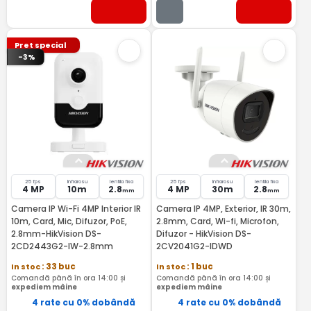
Pret special
-3%
25 fps
Infrarosu
lentila fixa
25 fps
Infrarosu
lentila fixa
4 MP
10m
2.8
4 MP
30m
2.8
mm
mm
Camera IP Wi-Fi 4MP Interior IR
Camera IP 4MP, Exterior, IR 30m,
10m, Card, Mic, Difuzor, PoE,
2.8mm, Card, Wi-fi, Microfon,
2.8mm-HikVision DS-
Difuzor - HikVision DS-
2CD2443G2-IW-2.8mm
2CV2041G2-IDWD
In stoc
: 33 buc
In stoc
: 1 buc
Comandă până în ora 14:00 și
Comandă până în ora 14:00 și
expediem mâine
expediem mâine
4 rate cu 0% dobândă
4 rate cu 0% dobândă