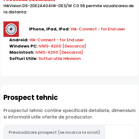
HikVision DS-2DE2A404IW-DE3/W C0 S6 permite vizualizarea de
dorita.
la distanta:
Inregistrare pe Card
iPhone, iPad, iPod:
Hik-Connect - for End user
HikVision DS-2DE2A404IW-DE3/W C0 S6 dispune de
slot
card microSD
incorporat, permitand inregistrarea locala
Android:
Hik-Connect - for End user
direct pe camera. Utila ca backup sau pentru instalari
Windows PC:
iVMS-4200 [Descarca]
fara DVR/NVR.
Macintosh:
iVMS-4200 [Descarca]
Softuri Utile:
Softuri utile Hikvision
Zoom Optic Motorizat
Camera HikVision DS-2DE2A404IW-DE3/W C0 S6 are o
lentila cu zoom optic motorizat
, ce permite reglarea
unghiului de la distanta, din inregistrator (DVR/NVR), din
interfata web sau chiar de pe telefonul mobil. Ideala
Prospect tehnic
pentru zone dinamice. Distanta focala: 2.8 - 12.0 mm.
Prospectul tehnic contine specificatii detaliate, dimensiuni
si informatii utile oferite de producator.
Compresie H.265+
Cu compresia
H.265+
, HikVision DS-2DE2A404IW-DE3/W
Previzualizare prospect (se incarca la scroll)
C0 S6 reduce spatiul de stocare cu pana la 70% fata de