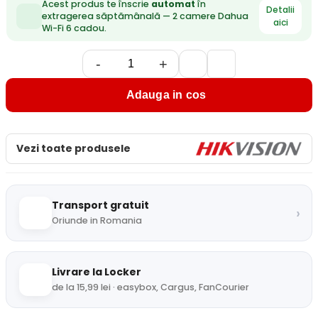
Acest produs te înscrie
automat
în
Detalii
extragerea săptămânală — 2 camere Dahua
aici
Wi-Fi 6 cadou.
-
+
Adauga in cos
Vezi toate produsele
Transport gratuit
›
Oriunde in Romania
Livrare la Locker
de la 15,99 lei · easybox, Cargus, FanCourier