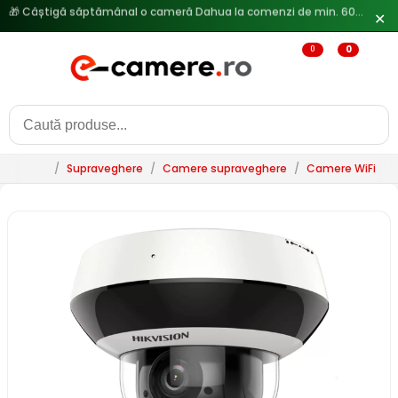
✕
🔥
Reduceri de pana la 25% doar in luna iulie → Vezi ofertele
0
0
/
Supraveghere
/
Camere supraveghere
/
Camere WiFi & 