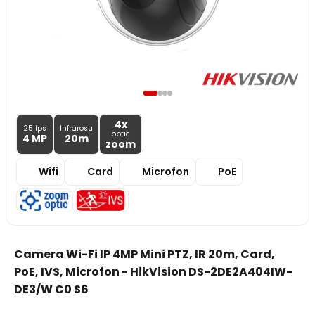
4x
25 fps
Infrarosu
optic
4 MP
20m
zoom
Wifi
Card
Microfon
PoE
Camera Wi-Fi IP 4MP Mini PTZ, IR 20m, Card,
PoE, IVS, Microfon - HikVision DS-2DE2A404IW-
DE3/W C0 S6