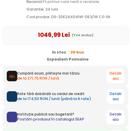
Recenzii:
Fii primul care lasă o recenzie
Garantie: 24 luni
Cod produs: DS-2DE2A404IW-DE3/W C0 S6
1046
,99
Lei
(TVA inclus)
In stoc
: 20 buc
Expediem Poimaine
Detalii
Cumpără acum, plătește mai târziu
de la 271,75 RON / lună
aici
Detalii
Rate fără dobândă cu cardul de credit
de la 174,50 RON / lună (până la 6 rate)
aici
Detalii
Instituție publică sau bugetară?
Postăm produsul în catalogul SEAP
aici