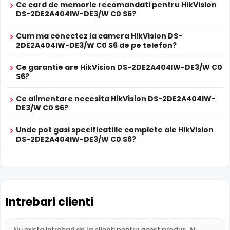
utila pentru verificarea evenimentelor si conversatiilor din
Ce card de memorie recomandati pentru HikVision
zona monitorizata.
DS-2DE2A404IW-DE3/W C0 S6?
Cum ma conectez la camera HikVision DS-
True WDR
2DE2A404IW-DE3/W C0 S6 de pe telefon?
Functia
TRUE WDR
oferita de senzorul de imagine al
camerei HikVision DS-2DE2A404IW-DE3/W C0 S6,
Ce garantie are HikVision DS-2DE2A404IW-DE3/W C0
compenseaza atat imaginea din prim plan, cat si
S6?
imaginea de fundal, in zone cu contrast puternic de
iluminare, oferind detalii clare pe intreaga scena.
Ce alimentare necesita HikVision DS-2DE2A404IW-
DE3/W C0 S6?
Unde pot gasi specificatiile complete ale HikVision
DS-2DE2A404IW-DE3/W C0 S6?
Intrebari clienti
Nu exista intrebari de la clienti pentru acest produs. Ai