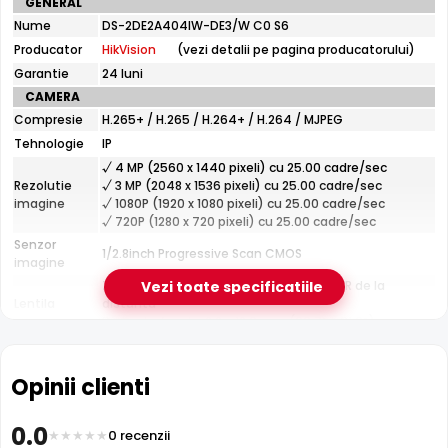
GENERAL
Distanta IR modesta (20 m) — potrivita pentru incaperi
tehnice
Nume
si curti mici
DS-2DE2A404IW-DE3/W C0 S6
HikVision
Producator
HikVision
(vezi detalii pe pagina producatorului)
DS-
2DE2A404IW-
Garantie
24 luni
DE3/W
e-Camere.ro recomanda acest produs pentru:
CAMERA
C0
curtea si exteriorul casei; instalari profesionale cu
Compresie
H.265+ / H.265 / H.264+ / H.264 / MJPEG
S6
cablare UTP structurata.
Tehnologie
IP
√ 4 MP (2560 x 1440 pixeli) cu 25.00 cadre/sec
Rezolutie
√ 3 MP (2048 x 1536 pixeli) cu 25.00 cadre/sec
imagine
√ 1080P (1920 x 1080 pixeli) cu 25.00 cadre/sec
√ 720P (1280 x 720 pixeli) cu 25.00 cadre/sec
Senzor
1/2.8inch Progressive Scan CMOS
imagine
Zoom motorizat 4x, reglabil din DVR/NVR de la
Vezi toate specificatiile
Lentila
distanta
Distanta focala: 2.8 - 12.0 mm (96.7° - 31.6°)
Infrarosu 20m
Pana la 20 metri (pentru vizualizarea pe timpul
HikVision DS-2DE2A404IW-DE3/W C0 S6 dispune de
Infrarosu
noptii)
iluminare infrarosu cu raza de actiune de pana la
20
Opinii clienti
CARCASA
metri
, oferind vizibilitate clara pe intuneric total. LED-urile
Format
Rotativa Mini
IR sunt invizibile ochiului uman si nu deranjeaza.
0.0
Protectie
Exterior
0 recenzii