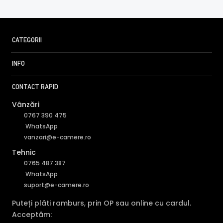
CATEGORII
INFO
CONTACT RAPID
Vânzări
0767 390 475
WhatsApp
vanzari@e-camere.ro
Tehnic
0765 487 387
WhatsApp
FILTRU IR MECANIC (ICR / IR Cut Fillter)
suport@e-camere.ro
Puteți plăti ramburs, prin OP sau online cu cardul.
Camera HIKVISION DS-2DE2A404IW-DE3/W C0 S6 are un
Acceptăm:
filtru IR Mecanic autoretractabil ce filtreaza lumina in