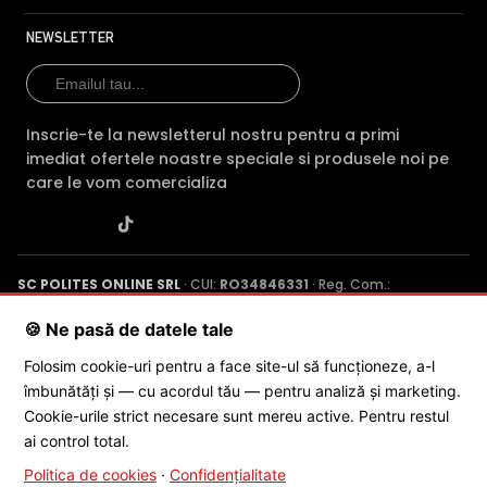
infrarosu pe timpul zilei, pentru a evita anumitele defecte
de afisare a culorilor, iar pe timpul noptii acesta este
NEWSLETTER
retras pentru a permite luminii in infrarosu sa treaca,
imbunatatind vizibilitatea camerei in modul alb/negru.
Inscrie-te la newsletterul nostru pentru a primi
imediat ofertele noastre speciale si produsele noi pe
care le vom comercializa
SC POLITES ONLINE SRL
· CUI:
RO34846331
· Reg. Com.:
J2015001227161
· Capital social: 200 RON · Sediu: Str. Petrache
Poenaru, Nr. 1, Craiova, Jud. Dolj ·
Contactează-ne
·
Service produs
🍪 Ne pasă de datele tale
Folosim cookie-uri pentru a face site-ul să funcționeze, a-l
îmbunătăți și — cu acordul tău — pentru analiză și marketing.
© 2026 SC POLITES ONLINE SRL
Cookie-urile strict necesare sunt mereu active. Pentru restul
ai control total.
TRUE WDR (Wide Dinamic Range)
Politica de cookies
·
Confidențialitate