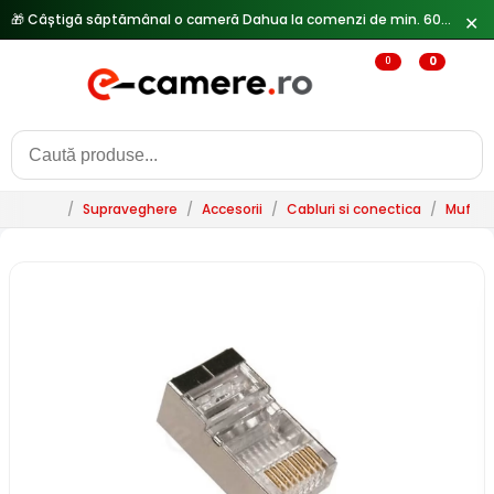
🎁 Câștigă săptămânal o cameră Dahua la comenzi de min. 600 lei —
✕
0
0
/
Supraveghere
/
Accesorii
/
Cabluri si conectica
/
Mufe s