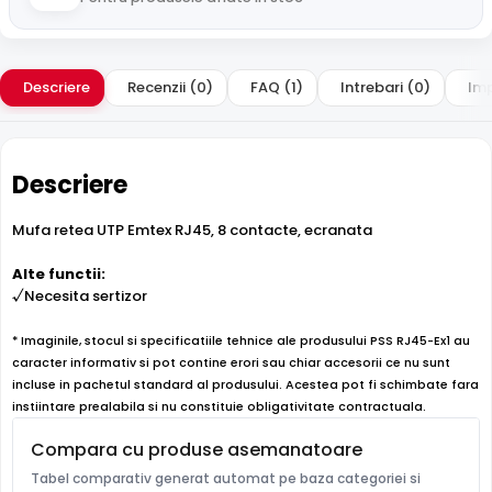
Descriere
Recenzii (0)
FAQ (1)
Intrebari (0)
Imp
Descriere
Mufa retea UTP Emtex RJ45, 8 contacte, ecranata
Alte functii:
√Necesita sertizor
* Imaginile, stocul si specificatiile tehnice ale produsului PSS RJ45-Ex1 au
caracter informativ si pot contine erori sau chiar accesorii ce nu sunt
incluse in pachetul standard al produsului. Acestea pot fi schimbate fara
instiintare prealabila si nu constituie obligativitate contractuala.
Compara cu produse asemanatoare
Tabel comparativ generat automat pe baza categoriei si