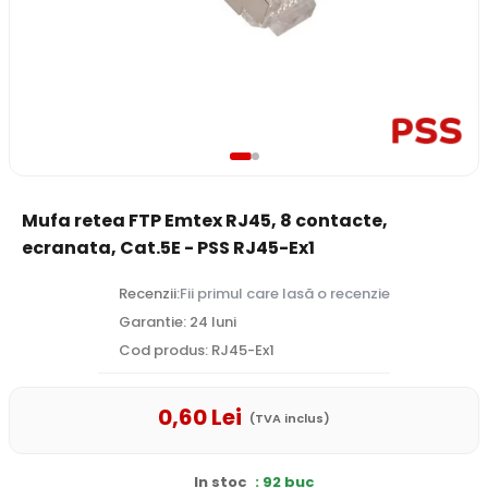
Mufa retea FTP Emtex RJ45, 8 contacte,
ecranata, Cat.5E - PSS RJ45-Ex1
Recenzii:
Fii primul care lasă o recenzie
Garantie: 24 luni
Cod produs: RJ45-Ex1
0
,60
Lei
(TVA inclus)
In stoc
: 92 buc