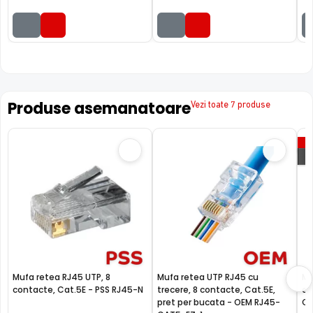
Produse asemanatoare
Vezi toate 7 produse
P
Mufa retea RJ45 UTP, 8
Mufa retea UTP RJ45 cu
Mu
contacte, Cat.5E - PSS RJ45-N
trecere, 8 contacte, Cat.5E,
co
pret per bucata - OEM RJ45-
C