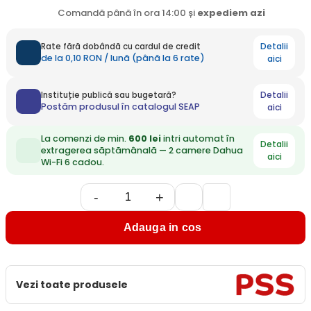
Comandă până în ora 14:00 și
expediem
azi
Detalii
Rate fără dobândă cu cardul de credit
de la 0,10 RON / lună (până la 6 rate)
aici
Detalii
Instituție publică sau bugetară?
Postăm produsul în catalogul SEAP
aici
La comenzi de min.
600 lei
intri automat în
Detalii
extragerea săptămânală — 2 camere Dahua
aici
Wi-Fi 6 cadou.
-
+
Adauga in cos
Vezi toate produsele