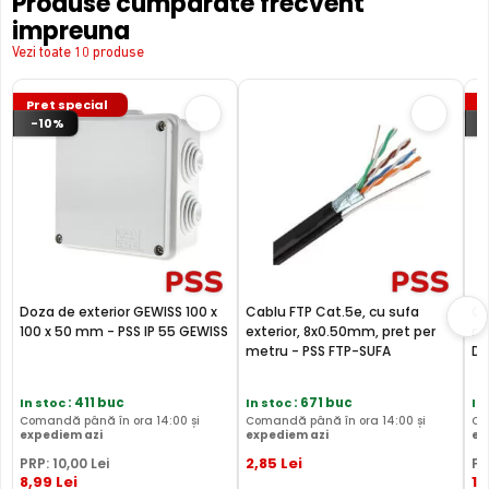
Produse cumparate frecvent
impreuna
Vezi toate 10 produse
Pret special
P
-10%
Doza de exterior GEWISS 100 x
Cablu FTP Cat.5e, cu sufa
Ca
100 x 50 mm - PSS IP 55 GEWISS
exterior, 8x0.50mm, pret per
me
metru - PSS FTP-SUFA
Da
In stoc
: 411 buc
In stoc
: 671 buc
In
Comandă până în ora 14:00 și
Comandă până în ora 14:00 și
Co
expediem azi
expediem azi
ex
2
,85
Lei
PRP:
10
,00
Lei
PR
8
,99
Lei
1
,