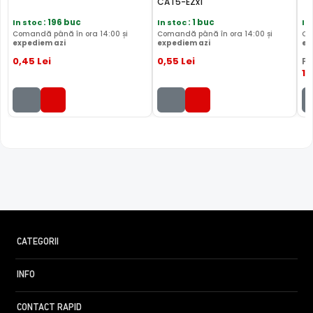
CAT5-EZx1
In stoc
: 196 buc
In stoc
: 1 buc
In
Comandă până în ora 14:00 și
Comandă până în ora 14:00 și
Co
expediem azi
expediem azi
ex
0
,45
Lei
0
,55
Lei
PR
13
CATEGORII
INFO
CONTACT RAPID